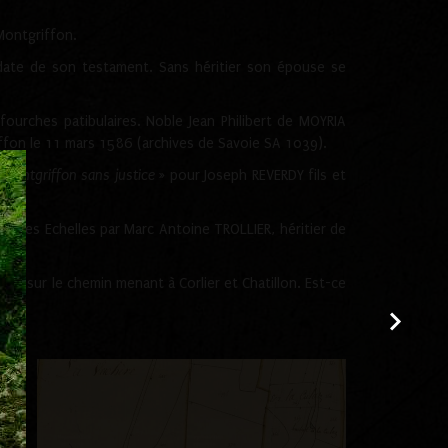
Montgriffon.
ate de son testament. Sans héritier son épouse se
 fourches patibulaires. Noble Jean Philibert de MOYRIA
riffon le 11 mars 1586 (archives de Savoie SA 1039).
 Montgriffon
sans justice
» pour Joseph REVERDY fils et
our des Echelles par Marc Antoine TROLLIER, héritier de
 », sur le chemin menant à Corlier et Chatillon. Est-ce
n…