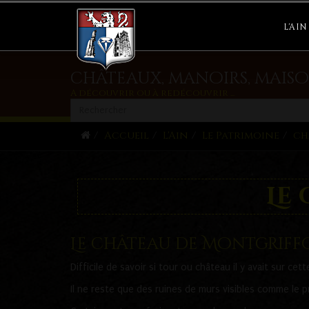
L'AIN
châteaux, manoirs, maiso
A découvrir ou à redécouvrir ...
Accueil
L'Ain
Le Patrimoine
ch
Le
Le château de Montgrif
Difficile de savoir si tour ou château il y avait sur ce
Il ne reste que des ruines de murs visibles comme le 