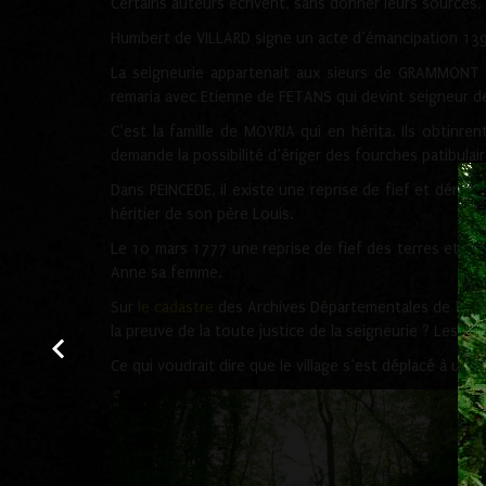
Certains auteurs écrivent, sans donner leurs sources,
Humbert de VILLARD signe un acte d’émancipation 139
La seigneurie appartenait aux sieurs de GRAMMONT
remaria avec Etienne de FETANS qui devint seigneur d
C’est la famille de MOYRIA qui en hérita. Ils obtinre
demande la possibilité d’ériger des fourches patibulai
Dans PEINCEDE, il existe une reprise de fief et dénom
héritier de son père Louis.
Le 10 mars 1777 une reprise de fief des terres et seig
Anne sa femme.
Sur
le cadastre
des Archives Départementales de l'Ain c
la preuve de la toute justice de la seigneurie ? Les ru
Ce qui voudrait dire que le village s’est déplacé à u