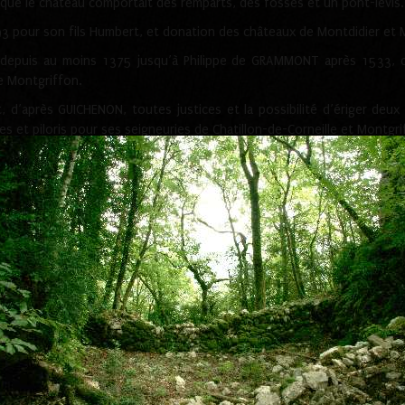
 que le château comportait des remparts, des fossés et un pont-levis.
3 pour son fils Humbert, et donation des châteaux de Montdidier et 
 depuis au moins 1375 jusqu’à Philippe de GRAMMONT après 1533, d
e Montgriffon.
nt, d’après GUICHENON, toutes justices et la possibilité d’ériger deux
res et piloris pour ses seigneuries de Chatillon-de-Corneille et Montg
brement ont lieu le 12 janvier 1768 et 09 février 1769 de «
la tour de
neuries de Chatillon de Corneille, Montgriffon, La Verdatière et la T
oncernant Montgriffon de 1812, il existe un lieu appelé « les fourches
ines du château sont aussi répertoriées au lieu-dit le vieux Montgriffo
n moment donné.