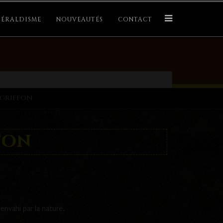
ÉRALDISME
NOUVEAUTÉS
CONTACT
tgriffon
fon
envahi par la nature.