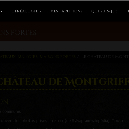
GÉNÉALOGIE
MES PARUTIONS
QUI SUIS-JE ?
H
ns fortes
âteaux, manoirs, maisons fortes
Le château de Mon
 château de Montgrif
fon
tte commune.
prouvent les photos prises en 2011 (de Sylvapram wikipédia). Tout est 