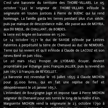
C'est une baronnie du territoire des THOIRE-VILLARS. Le 05
octobre 1342 le seigneur de THOIRE-VILLARS inféode la
seigneurie en toutes justices à Pierre de BUENC qui lui rend
hommage. La famille garda les terres pendant plus d'un siècle,
puis par manque de descendance mâle, elle passe aux de MOYRIA,
aux DU BREUL, de CHALLANT, de BORDES.
la terre est érigée en baronnie en 1570.
Le 14 octobre 1571 le duc de SAVOIE inféode par Lettres
Patentes à perpétuité la terre de Chenavel au duc de NEMOURS.
Terre qui lui revient et qu'il inféode à Claude de LACOUZ et son
neveu René en juin 1602.
Le 20 mars 1643 Prosper de LYOBARD, écuyer, devient
propriétaire par échange avec François JALLIER, puis la revend en
juin 1651 à François de REYDELLET.
La baronnie est revendue le 16 juillet 1655 à Claude MICHON
pour 35.000 livres, qui en fait une reprise de fief et
dénombrement le 26 janvier 1657.
L'intendant de Bourgogne juge et impose taxe à Pierre MICHON
seigneur de Chenavel pour ses terres le long de la rivière d'Ain.
Marguerite MICHON vend la seigneurie le 23 octobre 1790 à