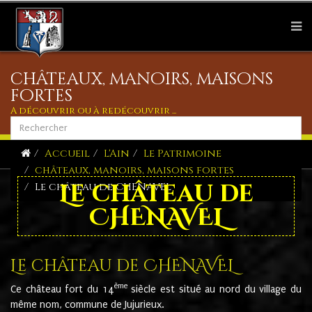
châteaux, manoirs, maisons
fortes
A découvrir ou à redécouvrir ...
Accueil
L'Ain
Le Patrimoine
châteaux, manoirs, maisons fortes
Le château de
Le château de CHENAVEL
CHENAVEL
Le château de CHENAVEL
ème
Ce château fort du 14
siècle est situé au nord du village du
même nom, commune de Jujurieux.