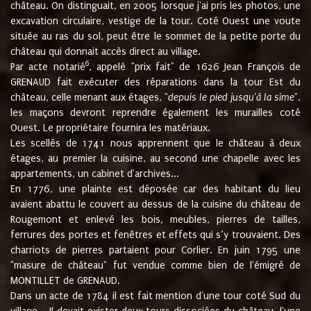
château. On distinguait, en 2005 lorsque j'ai pris les photos, une
excavation circulaire, vestige de la tour. Coté Ouest une voute
située au ras du sol, peut être le sommet de la petite porte du
château qui donnait accès direct au village.
6
Par acte notarié
, appelé "prix fait" de 1626 Jean François de
GRENAUD fait exécuter des réparations dans la tour Est du
château, celle menant aux étages, "
depuis le pied jusqu'à la sime
".
les maçons devront reprendre également les murailles coté
Ouest. Le propriétaire fournira les matériaux.
Les scellés de 1741 nous apprennent que le château à deux
étages, au premier la cuisine, au second une chapelle avec les
appartements, un cabinet d'archives...
En 1776, une plainte est déposée car des habitant du lieu
avaient abattu le couvert au dessus de la cuisine du château de
Rougemont et enlevé les bois, meubles, pierres de tailles,
ferrures des portes et fenêtres et effets qui s’y trouvaient. Des
charriots de pierres partaient pour Corlier. En juin 1795 une
"masure de château" fut vendue comme bien de l'émigré de
MONTILLET de GRENAUD.
Dans un acte de 1784 il est fait mention d'une tour coté Sud du