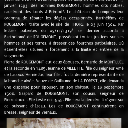
janvier 1293, des nommés ROUGEMONT, hommes dits nobles,
2
causèrent des tords à Brénod
. Le châtelain de Lompnes leur
ordonna de réparer les dégâts occasionnés. Barthélémy de
ROUGEMONT traite avec le sire de THOIRE le 03 juin 1304. Par
3
lettres patentes du 09/11/1319
, ce dernier accorda à
Bartholomé de ROUGEMONT, possédant toutes justices sur ses
hommes et ses terres, à dresser des fourches patibulaires. Où
étaient-elles situées ? forcément à la limite et entrée de la
seigneurie.
Pierre de ROUGEMONT eut deux épouses, Bernarde de MONTLUEL
et la seconde en 1485, Jeanne de VILLETTE, fille du seigneur Amé
de Lacoux. Henriette, leur fille, fut la dernière représentante de
la branche aînée. Veuve de Guillaume de LA FOREST, elle demanda
une dispense pour épouser, en son château, le 28 septembre
1508, Gaspard de ROUGEMONT, son cousin, seigneur de
Pierrecloux... Elle teste en 1555. Elle sera la dernière à régner sur
ce puissant château. Les de ROUGEMONT continuèrent en
Bresse, seigneur de Vernaux.