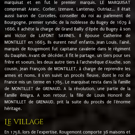
marquisat et en fut le premier marquis. LE MARQUISAT
comprenait Aranc, Corlier, Izenave, Lantenay, Outriaz... Il était
aussi baron de Corcelles, conseiller du roi au parlement de
Bourgogne, premier syndic de la noblesse du Bugey de 1679 à
1686. Il achète la charge de Grand Bailly d'épée du Bugey à son
ami Victor de LAFONT SAVINES. Il épouse Catherine de
MONTILLET en 1663. Ils eurent neuf enfants. Jean Louis, l'ainé,
marquis de Rougemont fut capitaine cavalerie dans le régiment
du Dauphin. Avant de décéder, il fit le partage, un tiers pour ses
frère et soeurs, les deux autre tiers à l'archevêque d'Auche, son
cousin, Jean François de MONTILLET, à charge de reprendre les
armes et noms. Il s'en suivit un procès fleuve, dont le roi de
France mis un terme en 1785. Le marquisat resta dans la famille
de MONTILLET de GRENAUD. A la révolution, une partie de la
famille émigra. A son retour, la fille de Louis Honoré de
MONTILLET de GRENAUD, prit la suite du procès de l'énorme
héritage.
Le village
En 1758, lors de l'expertise, Rougemont comporte 36 maisons et