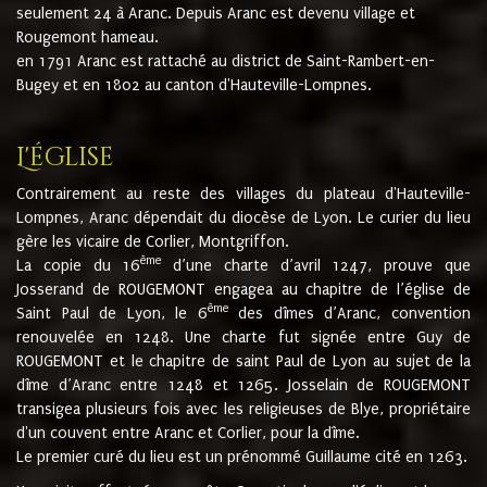
seulement 24 à Aranc. Depuis Aranc est devenu village et
Rougemont hameau.
en 1791 Aranc est rattaché au district de Saint-Rambert-en-
Bugey et en 1802 au canton d'Hauteville-Lompnes.
L'église
Contrairement au reste des villages du plateau d'Hauteville-
Lompnes, Aranc dépendait du diocèse de Lyon. Le curier du lieu
gère les vicaire de Corlier, Montgriffon.
ème
La copie du 16
d’une charte d’avril 1247, prouve que
Josserand de ROUGEMONT engagea au chapitre de l’église de
ème
Saint Paul de Lyon, le 6
des dîmes d’Aranc, convention
renouvelée en 1248. Une charte fut signée entre Guy de
ROUGEMONT et le chapitre de saint Paul de Lyon au sujet de la
dîme d’Aranc entre 1248 et 1265. Josselain de ROUGEMONT
transigea plusieurs fois avec les religieuses de Blye, propriétaire
d'un couvent entre Aranc et Corlier, pour la dîme.
Le premier curé du lieu est un prénommé Guillaume cité en 1263.