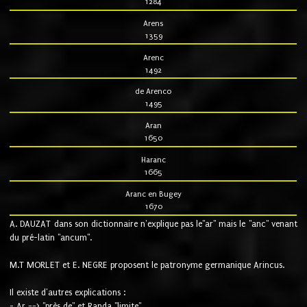
1284
Arens
1359
Arenc
1492
de Arenco
1495
Aran
1650
Haranc
1665
Aranc en Bugey
1670
A. DAUZAT dans son dictionnaire n'explique pas le"ar" mais le "anc" venant
du pré-latin "ancum".
M.T MORLET et E. NEGRE proposent le patronyme germanique Arincus.
Il existe d'autres explications :
- Ar ==> "près de" et Randa "limite"