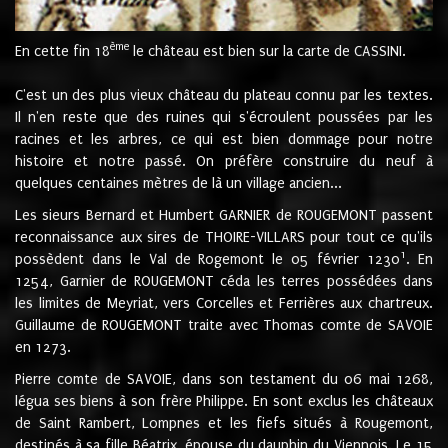
ème
En cette fin 18
le château est bien sur la carte de CASSINI.
C'est un des plus vieux château du plateau connu par les textes.
Il n'en reste que des ruines qui s'écroulent poussées par les
racines et les arbres, ce qui est bien dommage pour notre
histoire et notre passé. On préfère construire du neuf à
quelques centaines mètres de là un village ancien...
Les sieurs Bernard et Humbert GARNIER de ROUGEMONT passent
reconnaissance aux sires de THOIRE-VILLARS pour tout ce qu'ils
1
possèdent dans le Val de Rogemont le 05 février 1230
. En
1254, Garnier de ROUGEMONT céda les terres possédées dans
les limites de Meyriat, vers Corcelles et Ferrières aux chartreux.
Guillaume de ROUGEMONT traite avec Thomas comte de SAVOIE
en 1273.
Pierre comte de SAVOIE, dans son testament du 06 mai 1268,
légua ses biens à son frère Philippe. En sont exclus les châteaux
de Saint Rambert, Lompnes et les fiefs situés à Rougemont,
destinés à sa fille Béatrix, épouse du dauphin du Viennois. Le 15