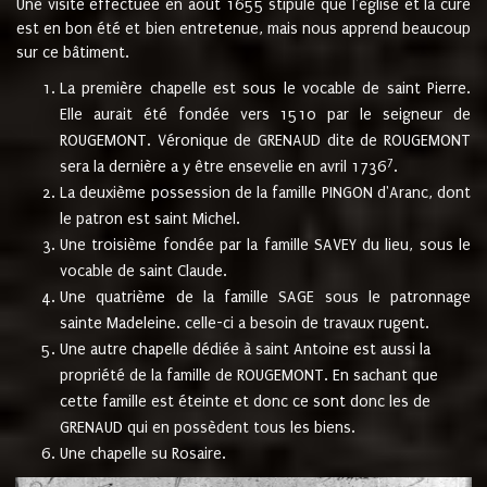
Une visite effectuée en août 1655 stipule que l'église et la cure
est en bon été et bien entretenue, mais nous apprend beaucoup
sur ce bâtiment.
La première chapelle est sous le vocable de saint Pierre.
Elle aurait été fondée vers 1510 par le seigneur de
ROUGEMONT. Véronique de GRENAUD dite de ROUGEMONT
7
sera la dernière a y être ensevelie en avril 1736
.
La deuxième possession de la famille PINGON d'Aranc, dont
le patron est saint Michel.
Une troisième fondée par la famille SAVEY du lieu, sous le
vocable de saint Claude.
Une quatrième de la famille SAGE sous le patronnage
sainte Madeleine. celle-ci a besoin de travaux rugent.
Une autre chapelle dédiée à saint Antoine est aussi la
propriété de la famille de ROUGEMONT. En sachant que
cette famille est éteinte et donc ce sont donc les de
GRENAUD qui en possèdent tous les biens.
Une chapelle su Rosaire.