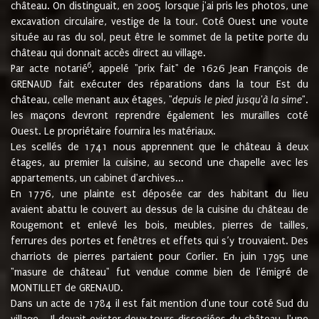
château. On distinguait, en 2005 lorsque j'ai pris les photos, une
excavation circulaire, vestige de la tour. Coté Ouest une voute
située au ras du sol, peut être le sommet de la petite porte du
château qui donnait accès direct au village.
6
Par acte notarié
, appelé "prix fait" de 1626 Jean François de
GRENAUD fait exécuter des réparations dans la tour Est du
château, celle menant aux étages, "
depuis le pied jusqu'à la sime
".
les maçons devront reprendre également les murailles coté
Ouest. Le propriétaire fournira les matériaux.
Les scellés de 1741 nous apprennent que le château à deux
étages, au premier la cuisine, au second une chapelle avec les
appartements, un cabinet d'archives...
En 1776, une plainte est déposée car des habitant du lieu
avaient abattu le couvert au dessus de la cuisine du château de
Rougemont et enlevé les bois, meubles, pierres de tailles,
ferrures des portes et fenêtres et effets qui s’y trouvaient. Des
charriots de pierres partaient pour Corlier. En juin 1795 une
"masure de château" fut vendue comme bien de l'émigré de
MONTILLET de GRENAUD.
Dans un acte de 1784 il est fait mention d'une tour coté Sud du