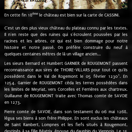
ème
En cette fin 18
le château est bien sur la carte de CASSINI.
C'est un des plus vieux château du plateau connu par les textes.
Il n'en reste que des ruines qui s'écroulent poussées par les
racines et les arbres, ce qui est bien dommage pour notre
histoire et notre passé. On préfère construire du neuf à
quelques centaines mètres de là un village ancien...
Les sieurs Bernard et Humbert GARNIER de ROUGEMONT passent
reconnaissance aux sires de THOIRE-VILLARS pour tout ce qu'ils
1
possèdent dans le Val de Rogemont le 05 février 1230
. En
1254, Garnier de ROUGEMONT céda les terres possédées dans
les limites de Meyriat, vers Corcelles et Ferrières aux chartreux.
Guillaume de ROUGEMONT traite avec Thomas comte de SAVOIE
en 1273.
Pierre comte de SAVOIE, dans son testament du 06 mai 1268,
légua ses biens à son frère Philippe. En sont exclus les châteaux
de Saint Rambert, Lompnes et les fiefs situés à Rougemont,
destinés à sa fille Béatrix, épouse du dauphin du Viennois. Le 15