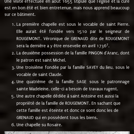
Une visite effectuée en août 1655 stipule que l'église et la cure
est en bon été et bien entretenue, mais nous apprend beaucoup
sur ce bâtiment.
La première chapelle est sous le vocable de saint Pierre.
Elle aurait été fondée vers 1510 par le seigneur de
ROUGEMONT. Véronique de GRENAUD dite de ROUGEMONT
7
sera la dernière a y être ensevelie en avril 1736
.
La deuxième possession de la famille PINGON d'Aranc, dont
le patron est saint Michel.
Une troisième fondée par la famille SAVEY du lieu, sous le
vocable de saint Claude.
Une quatrième de la famille SAGE sous le patronnage
sainte Madeleine. celle-ci a besoin de travaux rugent.
Une autre chapelle dédiée à saint Antoine est aussi la
propriété de la famille de ROUGEMONT. En sachant que
cette famille est éteinte et donc ce sont donc les de
GRENAUD qui en possèdent tous les biens.
Une chapelle su Rosaire.