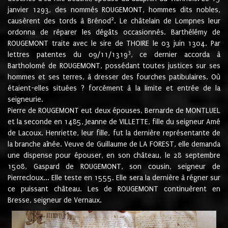
janvier 1293, des nommés ROUGEMONT, hommes dits nobles,
2
causèrent des tords à Brénod
. Le châtelain de Lompnes leur
ordonna de réparer les dégâts occasionnés. Barthélémy de
ROUGEMONT traite avec le sire de THOIRE le 03 juin 1304. Par
3
lettres patentes du 09/11/1319
, ce dernier accorda à
Bartholomé de ROUGEMONT, possédant toutes justices sur ses
hommes et ses terres, à dresser des fourches patibulaires. Où
étaient-elles situées ? forcément à la limite et entrée de la
seigneurie.
Pierre de ROUGEMONT eut deux épouses, Bernarde de MONTLUEL
et la seconde en 1485, Jeanne de VILLETTE, fille du seigneur Amé
de Lacoux. Henriette, leur fille, fut la dernière représentante de
la branche aînée. Veuve de Guillaume de LA FOREST, elle demanda
une dispense pour épouser, en son château, le 28 septembre
1508, Gaspard de ROUGEMONT, son cousin, seigneur de
Pierrecloux... Elle teste en 1555. Elle sera la dernière à régner sur
ce puissant château. Les de ROUGEMONT continuèrent en
Bresse, seigneur de Vernaux.