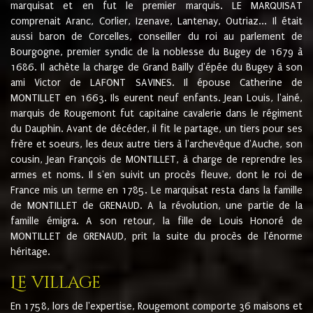
marquisat et en fut le premier marquis. LE MARQUISAT
comprenait Aranc, Corlier, Izenave, Lantenay, Outriaz... Il était
aussi baron de Corcelles, conseiller du roi au parlement de
Bourgogne, premier syndic de la noblesse du Bugey de 1679 à
1686. Il achète la charge de Grand Bailly d'épée du Bugey à son
ami Victor de LAFONT SAVINES. Il épouse Catherine de
MONTILLET en 1663. Ils eurent neuf enfants. Jean Louis, l'ainé,
marquis de Rougemont fut capitaine cavalerie dans le régiment
du Dauphin. Avant de décéder, il fit le partage, un tiers pour ses
frère et soeurs, les deux autre tiers à l'archevêque d'Auche, son
cousin, Jean François de MONTILLET, à charge de reprendre les
armes et noms. Il s'en suivit un procès fleuve, dont le roi de
France mis un terme en 1785. Le marquisat resta dans la famille
de MONTILLET de GRENAUD. A la révolution, une partie de la
famille émigra. A son retour, la fille de Louis Honoré de
MONTILLET de GRENAUD, prit la suite du procès de l'énorme
héritage.
Le village
En 1758, lors de l'expertise, Rougemont comporte 36 maisons et