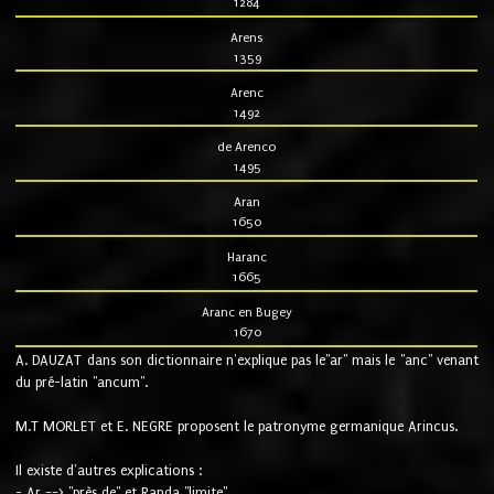
1284
Arens
1359
Arenc
1492
de Arenco
1495
Aran
1650
Haranc
1665
Aranc en Bugey
1670
A. DAUZAT dans son dictionnaire n'explique pas le"ar" mais le "anc" venant
du pré-latin "ancum".
M.T MORLET et E. NEGRE proposent le patronyme germanique Arincus.
Il existe d'autres explications :
- Ar ==> "près de" et Randa "limite"