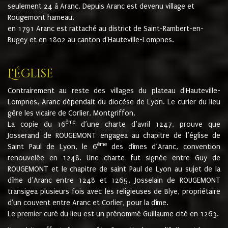
seulement 24 à Aranc. Depuis Aranc est devenu village et
Rougemont hameau.
en 1791 Aranc est rattaché au district de Saint-Rambert-en-
Bugey et en 1802 au canton d'Hauteville-Lompnes.
L'église
Contrairement au reste des villages du plateau d'Hauteville-
Lompnes, Aranc dépendait du diocèse de Lyon. Le curier du lieu
gère les vicaire de Corlier, Montgriffon.
ème
La copie du 16
d’une charte d’avril 1247, prouve que
Josserand de ROUGEMONT engagea au chapitre de l’église de
ème
Saint Paul de Lyon, le 6
des dîmes d’Aranc, convention
renouvelée en 1248. Une charte fut signée entre Guy de
ROUGEMONT et le chapitre de saint Paul de Lyon au sujet de la
dîme d’Aranc entre 1248 et 1265. Josselain de ROUGEMONT
transigea plusieurs fois avec les religieuses de Blye, propriétaire
d'un couvent entre Aranc et Corlier, pour la dîme.
Le premier curé du lieu est un prénommé Guillaume cité en 1263.