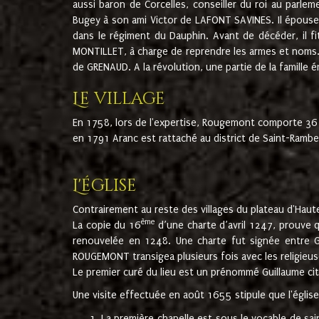
aussi baron de Corcelles, conseiller du roi au parl
Bugey à son ami Victor de LAFONT SAVINES. Il épouse 
dans le régiment du Dauphin. Avant de décéder, il fi
MONTILLET, à charge de reprendre les armes et noms. I
de GRENAUD. A la révolution, une partie de la famille 
Le village
En 1758, lors de l'expertise, Rougemont comporte 36
en 1791 Aranc est rattaché au district de Saint-Ram
L'église
Contrairement au reste des villages du plateau d'Haute
ème
La copie du 16
d’une charte d’avril 1247, prouve 
renouvelée en 1248. Une charte fut signée entre G
ROUGEMONT transigea plusieurs fois avec les religieuse
Le premier curé du lieu est un prénommé Guillaume ci
Une visite effectuée en août 1655 stipule que l'églis
La première chapelle est sous le vocable de s