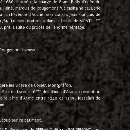
 1686. Il achète la charge de Grand Bailly d'épée du
 l'ainé, marquis de Rougemont fut capitaine cavalerie
 à l'archevêque d'Auche, son cousin, Jean François de
 1785. Le marquisat resta dans la famille de MONTILLET
, prit la suite du procès de l'énorme héritage.
et Rougemont hameau.
ère les vicaire de Corlier, Montgriffon.
ème
 Paul de Lyon, le 6
des dîmes d’Aranc, convention
e la dîme d’Aranc entre 1248 et 1265. Josselain de
me.
aucoup sur ce bâtiment.
UGEMONT. Véronique de GRENAUD dite de ROUGEMONT sera