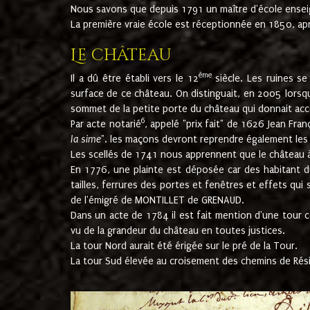
Nous savons que depuis 1791 un maître d'école ensei
La première vraie école est réceptionnée en 1850, ap
Le château
ème
Il a dû être établi vers le 12
siècle. Les ruines s
surface de ce château. On distinguait, en 2005 lorsque
sommet de la petite porte du château qui donnait accès
6
Par acte notarié
, appelé "prix fait" de 1626 Jean Fra
la sime
". les maçons devront reprendre également les m
Les scellés de 1741 nous apprennent que le château à 
En 1776, une plainte est déposée car des habitant d
tailles, ferrures des portes et fenêtres et effets qui
de l'émigré de MONTILLET de GRENAUD.
Dans un acte de 1784 il est fait mention d'une tour co
vu de la grandeur du château en toutes justices.
La tour Nord aurait été érigée sur le pré de la Tour.
La tour Sud élevée au croisement des chemins de Rés