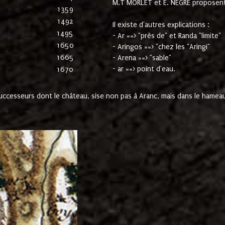
M.T MORLET et E. NEGRE proposent
1359
1492
Il existe d'autres explications :
1495
- Ar ==> "près de" et Randa "limite"
1650
- Aringos ==> "chez les "Aringi"
1665
- Arena ==> "sable"
- ar ==> point d'eau.
1670
cesseurs dont le château, sise non pas à Aranc, mais dans le hameau 