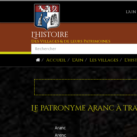
L'AIN
L'histoire
Des Villages & de leurs Patrimoines
Accueil
L'Ain
Les villages
L'his
Le patronyme Aranc à trav
Aranc
Arenc