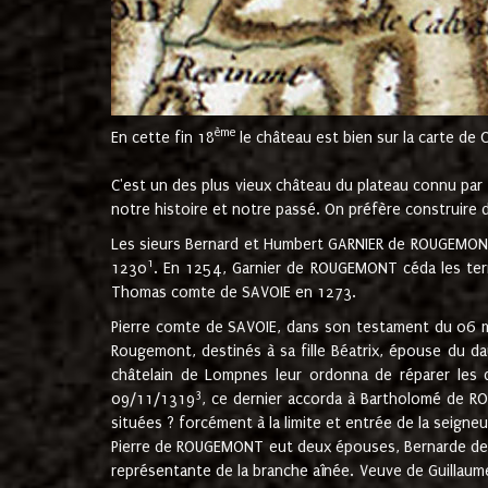
ème
En cette fin 18
le château est bien sur la carte de 
C'est un des plus vieux château du plateau connu par l
notre histoire et notre passé. On préfère construire d
Les sieurs Bernard et Humbert GARNIER de ROUGEMONT 
1
1230
. En 1254, Garnier de ROUGEMONT céda les terr
Thomas comte de SAVOIE en 1273.
Pierre comte de SAVOIE, dans son testament du 06 mai
Rougemont, destinés à sa fille Béatrix, épouse du 
châtelain de Lompnes leur ordonna de réparer les 
3
09/11/1319
, ce dernier accorda à Bartholomé de RO
situées ? forcément à la limite et entrée de la seigneu
Pierre de ROUGEMONT eut deux épouses, Bernarde de MO
représentante de la branche aînée. Veuve de Guilla