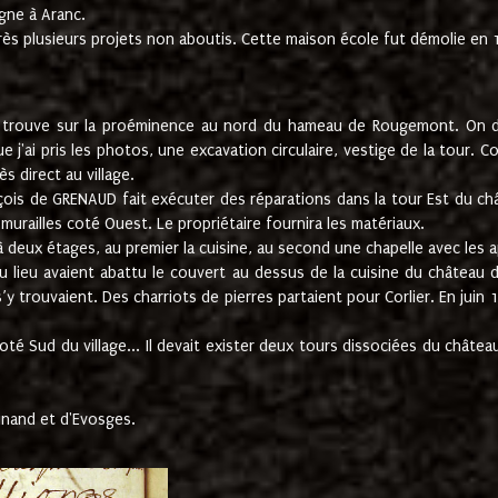
gne à Aranc.
rès plusieurs projets non aboutis. Cette maison école fut démolie en 
e trouve sur la proéminence au nord du hameau de Rougemont. On dev
 j'ai pris les photos, une excavation circulaire, vestige de la tour. 
 direct au village.
nçois de GRENAUD fait exécuter des réparations dans la tour Est du ch
urailles coté Ouest. Le propriétaire fournira les matériaux.
deux étages, au premier la cuisine, au second une chapelle avec les a
u lieu avaient abattu le couvert au dessus de la cuisine du château 
 s’y trouvaient. Des charriots de pierres partaient pour Corlier. En 
té Sud du village... Il devait exister deux tours dissociées du château,
inand et d'Evosges.