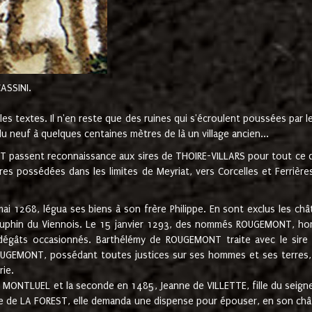
CASSINI.
es textes. Il n'en reste que des ruines qui s'écroulent poussées par 
u neuf à quelques centaines mètres de là un village ancien...
passent reconnaissance aux sires de THOIRE-VILLARS pour tout ce qu
es possédées dans les limites de Meyriat, vers Corcelles et Ferrièr
 1268, légua ses biens à son frère Philippe. En sont exclus les châ
dauphin du Viennois. Le 15 janvier 1293, des nommés ROUGEMONT, ho
dégâts occasionnés. Barthélémy de ROUGEMONT traite avec le sire 
UGEMONT, possédant toutes justices sur ses hommes et ses terres, à
rie.
NTLUEL et la seconde en 1485, Jeanne de VILLETTE, fille du seigneur 
ume de LA FOREST, elle demanda une dispense pour épouser, en son c