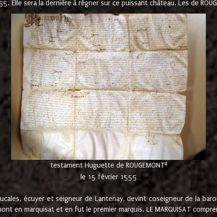
1555. Elle sera la dernière à régner sur ce puissant château. Les de 
4
testament Huguette de ROUGEMONT
le 15 février 1555
cales, écuyer et seigneur de Lantenay, devint coseigneur de la bar
ont en marquisat et en fut le premier marquis. LE MARQUISAT comprenait