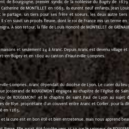
ement de Bourgogne, premier syndic de la noblesse du Bugey de 1679 à
Catherine de MONTILLET en 1663. Ils eurent neuf enfants. Jean Louis,
t le partage, un tiers pour ses frère et soeurs, les deux autre tiers
l s'en suivit un procès fleuve, dont le roi de France mis un terme en
émigra. A son retour, la fille de Louis Honoré de MONTILLET de GRENAUD
 maisons et seulement 24 à Aranc. Depuis Aranc est devenu village 
bert-en-Bugey et en 1802 au canton d'Hauteville-Lompnes.
ville-Lompnes, Aranc dépendait du diocèse de Lyon. Le curier du lieu g
que Josserand de ROUGEMONT engagea au chapitre de l’église de Saint
uy de ROUGEMONT et le chapitre de saint Paul de Lyon au sujet d
s de Blye, propriétaire d'un couvent entre Aranc et Corlier, pour la dî
té en 1263.
e et la cure est en bon été et bien entretenue, mais nous apprend be
aint Pierre. Elle aurait été fondée vers 1510 par le seigneur de RO