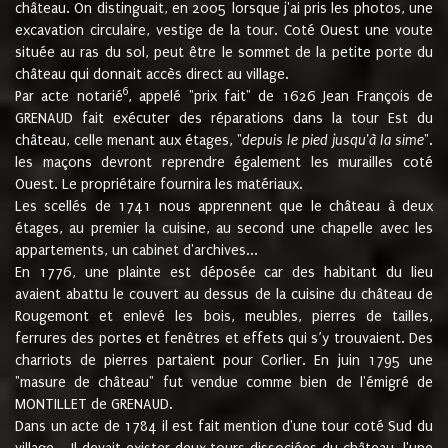
château. On distinguait, en 2005 lorsque j'ai pris les photos, une
excavation circulaire, vestige de la tour. Coté Ouest une voute
située au ras du sol, peut être le sommet de la petite porte du
château qui donnait accès direct au village.
6
Par acte notarié
, appelé "prix fait" de 1626 Jean François de
GRENAUD fait exécuter des réparations dans la tour Est du
château, celle menant aux étages, "
depuis le pied jusqu'à la sime
".
les maçons devront reprendre également les murailles coté
Ouest. Le propriétaire fournira les matériaux.
Les scellés de 1741 nous apprennent que le château à deux
étages, au premier la cuisine, au second une chapelle avec les
appartements, un cabinet d'archives...
En 1776, une plainte est déposée car des habitant du lieu
avaient abattu le couvert au dessus de la cuisine du château de
Rougemont et enlevé les bois, meubles, pierres de tailles,
ferrures des portes et fenêtres et effets qui s’y trouvaient. Des
charriots de pierres partaient pour Corlier. En juin 1795 une
"masure de château" fut vendue comme bien de l'émigré de
MONTILLET de GRENAUD.
Dans un acte de 1784 il est fait mention d'une tour coté Sud du