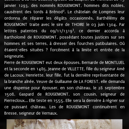
janvier 1293, des nommés ROUGEMONT, hommes dits nobles,
2
causèrent des tords à Brénod
. Le châtelain de Lompnes leur
ordonna de réparer les dégâts occasionnés. Barthélémy de
ROUGEMONT traite avec le sire de THOIRE le 03 juin 1304. Par
3
lettres patentes du 09/11/1319
, ce dernier accorda à
Bartholomé de ROUGEMONT, possédant toutes justices sur ses
hommes et ses terres, à dresser des fourches patibulaires. Où
étaient-elles situées ? forcément à la limite et entrée de la
seigneurie.
Pierre de ROUGEMONT eut deux épouses, Bernarde de MONTLUEL
et la seconde en 1485, Jeanne de VILLETTE, fille du seigneur Amé
de Lacoux. Henriette, leur fille, fut la dernière représentante de
la branche aînée. Veuve de Guillaume de LA FOREST, elle demanda
une dispense pour épouser, en son château, le 28 septembre
1508, Gaspard de ROUGEMONT, son cousin, seigneur de
Pierrecloux... Elle teste en 1555. Elle sera la dernière à régner sur
ce puissant château. Les de ROUGEMONT continuèrent en
Bresse, seigneur de Vernaux.