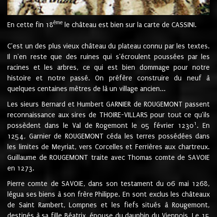
ème
En cette fin 18
le château est bien sur la carte de CASSINI.
C'est un des plus vieux château du plateau connu par les textes.
Il n'en reste que des ruines qui s'écroulent poussées par les
racines et les arbres, ce qui est bien dommage pour notre
histoire et notre passé. On préfère construire du neuf à
quelques centaines mètres de là un village ancien...
Les sieurs Bernard et Humbert GARNIER de ROUGEMONT passent
reconnaissance aux sires de THOIRE-VILLARS pour tout ce qu'ils
1
possèdent dans le Val de Rogemont le 05 février 1230
. En
1254, Garnier de ROUGEMONT céda les terres possédées dans
les limites de Meyriat, vers Corcelles et Ferrières aux chartreux.
Guillaume de ROUGEMONT traite avec Thomas comte de SAVOIE
en 1273.
Pierre comte de SAVOIE, dans son testament du 06 mai 1268,
légua ses biens à son frère Philippe. En sont exclus les châteaux
de Saint Rambert, Lompnes et les fiefs situés à Rougemont,
destinés à sa fille Béatrix, épouse du dauphin du Viennois. Le 15