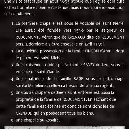
Une visite effectuée en août 1655 stipule que l'église et la cure
est en bon été et bien entretenue, mais nous apprend beaucoup
sur ce bâtiment.
La première chapelle est sous le vocable de saint Pierre.
Elle aurait été fondée vers 1510 par le seigneur de
ROUGEMONT. Véronique de GRENAUD dite de ROUGEMONT
7
sera la dernière a y être ensevelie en avril 1736
.
La deuxième possession de la famille PINGON d'Aranc, dont
le patron est saint Michel.
Une troisième fondée par la famille SAVEY du lieu, sous le
vocable de saint Claude.
Une quatrième de la famille SAGE sous le patronnage
sainte Madeleine. celle-ci a besoin de travaux rugent.
Une autre chapelle dédiée à saint Antoine est aussi la
propriété de la famille de ROUGEMONT. En sachant que
cette famille est éteinte et donc ce sont donc les de
GRENAUD qui en possèdent tous les biens.
Une chapelle su Rosaire.