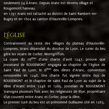
seulement 24 à Aranc. Depuis Aranc est devenu village et
Rougemont hameau.
en 1791 Aranc est rattaché au district de Saint-Rambert-en-
Bugey et en 1802 au canton d'Hauteville-Lompnes.
L'église
Contrairement au reste des villages du plateau d'Hauteville-
Lompnes, Aranc dépendait du diocèse de Lyon. Le curier du lieu
gère les vicaire de Corlier, Montgriffon.
ème
La copie du 16
d’une charte d’avril 1247, prouve que
Josserand de ROUGEMONT engagea au chapitre de l’église de
ème
Saint Paul de Lyon, le 6
des dîmes d’Aranc, convention
renouvelée en 1248. Une charte fut signée entre Guy de
ROUGEMONT et le chapitre de saint Paul de Lyon au sujet de la
dîme d’Aranc entre 1248 et 1265. Josselain de ROUGEMONT
transigea plusieurs fois avec les religieuses de Blye, propriétaire
d'un couvent entre Aranc et Corlier, pour la dîme.
Le premier curé du lieu est un prénommé Guillaume cité en 1263.