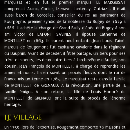
marquisat et en fut le premier marquis. LE MARQUISAT
comprenait Aranc, Corlier, Izenave, Lantenay, Outriaz... Il était
aussi baron de Corcelles, conseiller du roi au parlement de
Bourgogne, premier syndic de la noblesse du Bugey de 1679 à
1686. Il achète la charge de Grand Bailly d'épée du Bugey à son
ami Victor de LAFONT SAVINES. Il épouse Catherine de
MONTILLET en 1663. Ils eurent neuf enfants. Jean Louis, l'ainé,
marquis de Rougemont fut capitaine cavalerie dans le régiment
du Dauphin. Avant de décéder, il fit le partage, un tiers pour ses
frère et soeurs, les deux autre tiers à l'archevêque d'Auche, son
cousin, Jean François de MONTILLET, à charge de reprendre les
armes et noms. Il s'en suivit un procès fleuve, dont le roi de
France mis un terme en 1785. Le marquisat resta dans la famille
de MONTILLET de GRENAUD. A la révolution, une partie de la
famille émigra. A son retour, la fille de Louis Honoré de
MONTILLET de GRENAUD, prit la suite du procès de l'énorme
héritage.
Le village
En 1758, lors de l'expertise, Rougemont comporte 36 maisons et