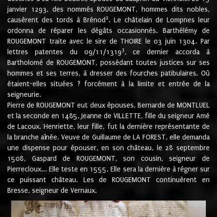
janvier 1293, des nommés ROUGEMONT, hommes dits nobles,
2
causèrent des tords à Brénod
. Le châtelain de Lompnes leur
ordonna de réparer les dégâts occasionnés. Barthélémy de
ROUGEMONT traite avec le sire de THOIRE le 03 juin 1304. Par
3
lettres patentes du 09/11/1319
, ce dernier accorda à
Bartholomé de ROUGEMONT, possédant toutes justices sur ses
hommes et ses terres, à dresser des fourches patibulaires. Où
étaient-elles situées ? forcément à la limite et entrée de la
seigneurie.
Pierre de ROUGEMONT eut deux épouses, Bernarde de MONTLUEL
et la seconde en 1485, Jeanne de VILLETTE, fille du seigneur Amé
de Lacoux. Henriette, leur fille, fut la dernière représentante de
la branche aînée. Veuve de Guillaume de LA FOREST, elle demanda
une dispense pour épouser, en son château, le 28 septembre
1508, Gaspard de ROUGEMONT, son cousin, seigneur de
Pierrecloux... Elle teste en 1555. Elle sera la dernière à régner sur
ce puissant château. Les de ROUGEMONT continuèrent en
Bresse, seigneur de Vernaux.