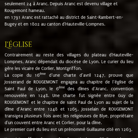
seulement 24 à Aranc. Depuis Aranc est devenu village et
Rougemont hameau.
en 1791 Aranc est rattaché au district de Saint-Rambert-en-
Bugey et en 1802 au canton d'Hauteville-Lompnes.
L'église
Contrairement au reste des villages du plateau d'Hauteville-
Lompnes, Aranc dépendait du diocèse de Lyon. Le curier du lieu
gère les vicaire de Corlier, Montgriffon.
ème
La copie du 16
d’une charte d’avril 1247, prouve que
Josserand de ROUGEMONT engagea au chapitre de l’église de
ème
Saint Paul de Lyon, le 6
des dîmes d’Aranc, convention
renouvelée en 1248. Une charte fut signée entre Guy de
ROUGEMONT et le chapitre de saint Paul de Lyon au sujet de la
dîme d’Aranc entre 1248 et 1265. Josselain de ROUGEMONT
transigea plusieurs fois avec les religieuses de Blye, propriétaire
d'un couvent entre Aranc et Corlier, pour la dîme.
Le premier curé du lieu est un prénommé Guillaume cité en 1263.