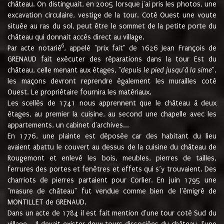
château. On distinguait, en 2005 lorsque j'ai pris les photos, une
excavation circulaire, vestige de la tour. Coté Ouest une voute
située au ras du sol, peut être le sommet de la petite porte du
château qui donnait accès direct au village.
6
Par acte notarié
, appelé "prix fait" de 1626 Jean François de
GRENAUD fait exécuter des réparations dans la tour Est du
château, celle menant aux étages, "
depuis le pied jusqu'à la sime
".
les maçons devront reprendre également les murailles coté
Ouest. Le propriétaire fournira les matériaux.
Les scellés de 1741 nous apprennent que le château à deux
étages, au premier la cuisine, au second une chapelle avec les
appartements, un cabinet d'archives...
En 1776, une plainte est déposée car des habitant du lieu
avaient abattu le couvert au dessus de la cuisine du château de
Rougemont et enlevé les bois, meubles, pierres de tailles,
ferrures des portes et fenêtres et effets qui s’y trouvaient. Des
charriots de pierres partaient pour Corlier. En juin 1795 une
"masure de château" fut vendue comme bien de l'émigré de
MONTILLET de GRENAUD.
Dans un acte de 1784 il est fait mention d'une tour coté Sud du