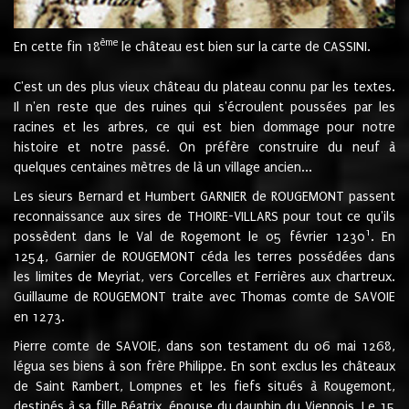
ème
En cette fin 18
le château est bien sur la carte de CASSINI.
C'est un des plus vieux château du plateau connu par les textes.
Il n'en reste que des ruines qui s'écroulent poussées par les
racines et les arbres, ce qui est bien dommage pour notre
histoire et notre passé. On préfère construire du neuf à
quelques centaines mètres de là un village ancien...
Les sieurs Bernard et Humbert GARNIER de ROUGEMONT passent
reconnaissance aux sires de THOIRE-VILLARS pour tout ce qu'ils
1
possèdent dans le Val de Rogemont le 05 février 1230
. En
1254, Garnier de ROUGEMONT céda les terres possédées dans
les limites de Meyriat, vers Corcelles et Ferrières aux chartreux.
Guillaume de ROUGEMONT traite avec Thomas comte de SAVOIE
en 1273.
Pierre comte de SAVOIE, dans son testament du 06 mai 1268,
légua ses biens à son frère Philippe. En sont exclus les châteaux
de Saint Rambert, Lompnes et les fiefs situés à Rougemont,
destinés à sa fille Béatrix, épouse du dauphin du Viennois. Le 15