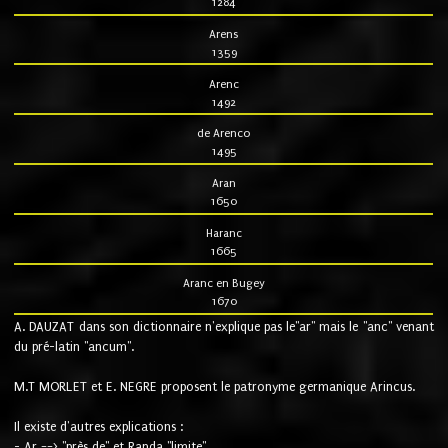
1284
Arens
1359
Arenc
1492
de Arenco
1495
Aran
1650
Haranc
1665
Aranc en Bugey
1670
A. DAUZAT dans son dictionnaire n'explique pas le"ar" mais le "anc" venant
du pré-latin "ancum".
M.T MORLET et E. NEGRE proposent le patronyme germanique Arincus.
Il existe d'autres explications :
- Ar ==> "près de" et Randa "limite"