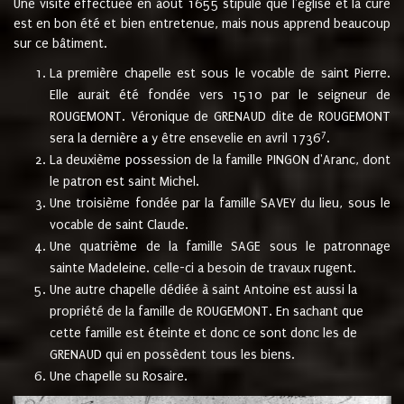
Une visite effectuée en août 1655 stipule que l'église et la cure
est en bon été et bien entretenue, mais nous apprend beaucoup
sur ce bâtiment.
La première chapelle est sous le vocable de saint Pierre.
Elle aurait été fondée vers 1510 par le seigneur de
ROUGEMONT. Véronique de GRENAUD dite de ROUGEMONT
7
sera la dernière a y être ensevelie en avril 1736
.
La deuxième possession de la famille PINGON d'Aranc, dont
le patron est saint Michel.
Une troisième fondée par la famille SAVEY du lieu, sous le
vocable de saint Claude.
Une quatrième de la famille SAGE sous le patronnage
sainte Madeleine. celle-ci a besoin de travaux rugent.
Une autre chapelle dédiée à saint Antoine est aussi la
propriété de la famille de ROUGEMONT. En sachant que
cette famille est éteinte et donc ce sont donc les de
GRENAUD qui en possèdent tous les biens.
Une chapelle su Rosaire.