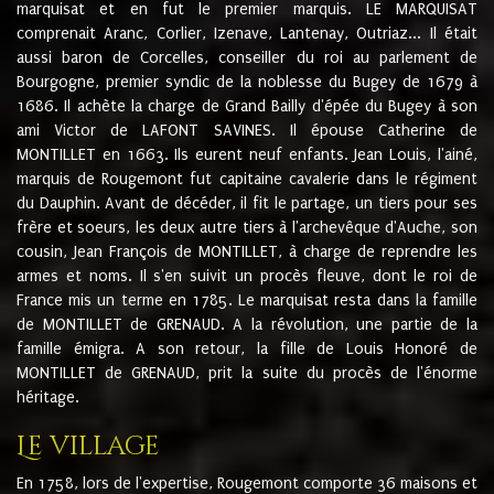
marquisat et en fut le premier marquis. LE MARQUISAT
comprenait Aranc, Corlier, Izenave, Lantenay, Outriaz... Il était
aussi baron de Corcelles, conseiller du roi au parlement de
Bourgogne, premier syndic de la noblesse du Bugey de 1679 à
1686. Il achète la charge de Grand Bailly d'épée du Bugey à son
ami Victor de LAFONT SAVINES. Il épouse Catherine de
MONTILLET en 1663. Ils eurent neuf enfants. Jean Louis, l'ainé,
marquis de Rougemont fut capitaine cavalerie dans le régiment
du Dauphin. Avant de décéder, il fit le partage, un tiers pour ses
frère et soeurs, les deux autre tiers à l'archevêque d'Auche, son
cousin, Jean François de MONTILLET, à charge de reprendre les
armes et noms. Il s'en suivit un procès fleuve, dont le roi de
France mis un terme en 1785. Le marquisat resta dans la famille
de MONTILLET de GRENAUD. A la révolution, une partie de la
famille émigra. A son retour, la fille de Louis Honoré de
MONTILLET de GRENAUD, prit la suite du procès de l'énorme
héritage.
Le village
En 1758, lors de l'expertise, Rougemont comporte 36 maisons et