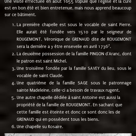
Une visite effectuée en août 1655 stipule que l'église et la cure
est en bon été et bien entretenue, mais nous apprend beaucoup
sur ce bâtiment.
La première chapelle est sous le vocable de saint Pierre.
Elle aurait été fondée vers 1510 par le seigneur de
ROUGEMONT. Véronique de GRENAUD dite de ROUGEMONT
7
sera la dernière a y être ensevelie en avril 1736
.
La deuxième possession de la famille PINGON d'Aranc, dont
le patron est saint Michel.
Une troisième fondée par la famille SAVEY du lieu, sous le
vocable de saint Claude.
Une quatrième de la famille SAGE sous le patronnage
sainte Madeleine. celle-ci a besoin de travaux rugent.
Une autre chapelle dédiée à saint Antoine est aussi la
propriété de la famille de ROUGEMONT. En sachant que
cette famille est éteinte et donc ce sont donc les de
GRENAUD qui en possèdent tous les biens.
Une chapelle su Rosaire.