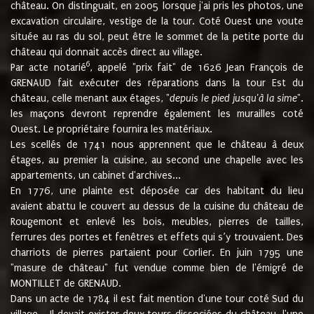
château. On distinguait, en 2005 lorsque j'ai pris les photos, une
excavation circulaire, vestige de la tour. Coté Ouest une voute
située au ras du sol, peut être le sommet de la petite porte du
château qui donnait accès direct au village.
6
Par acte notarié
, appelé "prix fait" de 1626 Jean François de
GRENAUD fait exécuter des réparations dans la tour Est du
château, celle menant aux étages, "
depuis le pied jusqu'à la sime
".
les maçons devront reprendre également les murailles coté
Ouest. Le propriétaire fournira les matériaux.
Les scellés de 1741 nous apprennent que le château à deux
étages, au premier la cuisine, au second une chapelle avec les
appartements, un cabinet d'archives...
En 1776, une plainte est déposée car des habitant du lieu
avaient abattu le couvert au dessus de la cuisine du château de
Rougemont et enlevé les bois, meubles, pierres de tailles,
ferrures des portes et fenêtres et effets qui s’y trouvaient. Des
charriots de pierres partaient pour Corlier. En juin 1795 une
"masure de château" fut vendue comme bien de l'émigré de
MONTILLET de GRENAUD.
Dans un acte de 1784 il est fait mention d'une tour coté Sud du