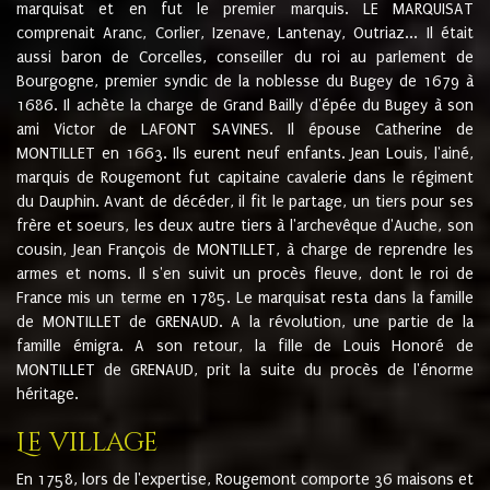
marquisat et en fut le premier marquis. LE MARQUISAT
comprenait Aranc, Corlier, Izenave, Lantenay, Outriaz... Il était
aussi baron de Corcelles, conseiller du roi au parlement de
Bourgogne, premier syndic de la noblesse du Bugey de 1679 à
1686. Il achète la charge de Grand Bailly d'épée du Bugey à son
ami Victor de LAFONT SAVINES. Il épouse Catherine de
MONTILLET en 1663. Ils eurent neuf enfants. Jean Louis, l'ainé,
marquis de Rougemont fut capitaine cavalerie dans le régiment
du Dauphin. Avant de décéder, il fit le partage, un tiers pour ses
frère et soeurs, les deux autre tiers à l'archevêque d'Auche, son
cousin, Jean François de MONTILLET, à charge de reprendre les
armes et noms. Il s'en suivit un procès fleuve, dont le roi de
France mis un terme en 1785. Le marquisat resta dans la famille
de MONTILLET de GRENAUD. A la révolution, une partie de la
famille émigra. A son retour, la fille de Louis Honoré de
MONTILLET de GRENAUD, prit la suite du procès de l'énorme
héritage.
Le village
En 1758, lors de l'expertise, Rougemont comporte 36 maisons et