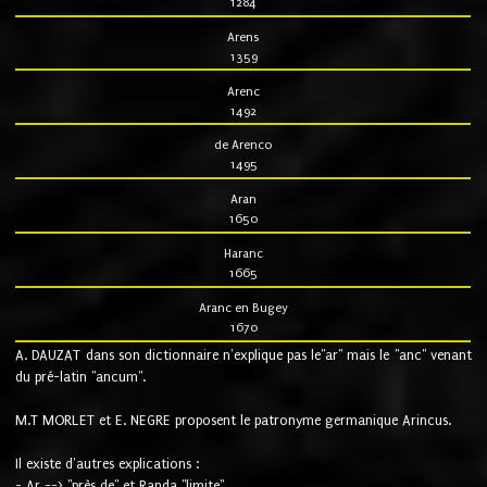
1284
Arens
1359
Arenc
1492
de Arenco
1495
Aran
1650
Haranc
1665
Aranc en Bugey
1670
A. DAUZAT dans son dictionnaire n'explique pas le"ar" mais le "anc" venant
du pré-latin "ancum".
M.T MORLET et E. NEGRE proposent le patronyme germanique Arincus.
Il existe d'autres explications :
- Ar ==> "près de" et Randa "limite"