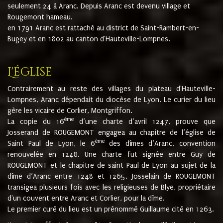
seulement 24 à Aranc. Depuis Aranc est devenu village et
Rougemont hameau.
en 1791 Aranc est rattaché au district de Saint-Rambert-en-
Bugey et en 1802 au canton d'Hauteville-Lompnes.
L'église
Contrairement au reste des villages du plateau d'Hauteville-
Lompnes, Aranc dépendait du diocèse de Lyon. Le curier du lieu
gère les vicaire de Corlier, Montgriffon.
ème
La copie du 16
d’une charte d’avril 1247, prouve que
Josserand de ROUGEMONT engagea au chapitre de l’église de
ème
Saint Paul de Lyon, le 6
des dîmes d’Aranc, convention
renouvelée en 1248. Une charte fut signée entre Guy de
ROUGEMONT et le chapitre de saint Paul de Lyon au sujet de la
dîme d’Aranc entre 1248 et 1265. Josselain de ROUGEMONT
transigea plusieurs fois avec les religieuses de Blye, propriétaire
d'un couvent entre Aranc et Corlier, pour la dîme.
Le premier curé du lieu est un prénommé Guillaume cité en 1263.