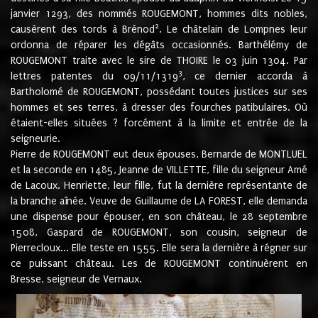
janvier 1293, des nommés ROUGEMONT, hommes dits nobles,
2
causèrent des tords à Brénod
. Le châtelain de Lompnes leur
ordonna de réparer les dégâts occasionnés. Barthélémy de
ROUGEMONT traite avec le sire de THOIRE le 03 juin 1304. Par
3
lettres patentes du 09/11/1319
, ce dernier accorda à
Bartholomé de ROUGEMONT, possédant toutes justices sur ses
hommes et ses terres, à dresser des fourches patibulaires. Où
étaient-elles situées ? forcément à la limite et entrée de la
seigneurie.
Pierre de ROUGEMONT eut deux épouses, Bernarde de MONTLUEL
et la seconde en 1485, Jeanne de VILLETTE, fille du seigneur Amé
de Lacoux. Henriette, leur fille, fut la dernière représentante de
la branche aînée. Veuve de Guillaume de LA FOREST, elle demanda
une dispense pour épouser, en son château, le 28 septembre
1508, Gaspard de ROUGEMONT, son cousin, seigneur de
Pierrecloux... Elle teste en 1555. Elle sera la dernière à régner sur
ce puissant château. Les de ROUGEMONT continuèrent en
Bresse, seigneur de Vernaux.