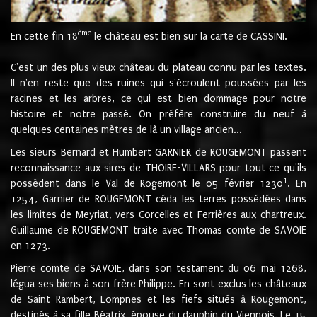
ème
En cette fin 18
le château est bien sur la carte de CASSINI.
C'est un des plus vieux château du plateau connu par les textes.
Il n'en reste que des ruines qui s'écroulent poussées par les
racines et les arbres, ce qui est bien dommage pour notre
histoire et notre passé. On préfère construire du neuf à
quelques centaines mètres de là un village ancien...
Les sieurs Bernard et Humbert GARNIER de ROUGEMONT passent
reconnaissance aux sires de THOIRE-VILLARS pour tout ce qu'ils
1
possèdent dans le Val de Rogemont le 05 février 1230
. En
1254, Garnier de ROUGEMONT céda les terres possédées dans
les limites de Meyriat, vers Corcelles et Ferrières aux chartreux.
Guillaume de ROUGEMONT traite avec Thomas comte de SAVOIE
en 1273.
Pierre comte de SAVOIE, dans son testament du 06 mai 1268,
légua ses biens à son frère Philippe. En sont exclus les châteaux
de Saint Rambert, Lompnes et les fiefs situés à Rougemont,
destinés à sa fille Béatrix, épouse du dauphin du Viennois. Le 15