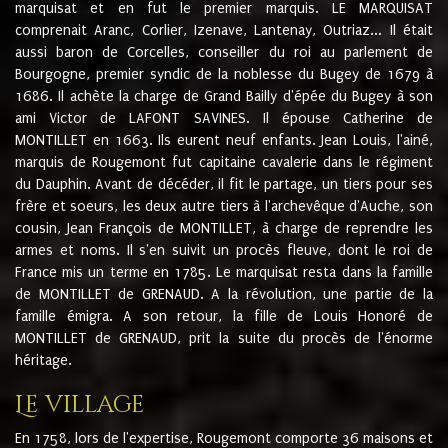
marquisat et en fut le premier marquis. LE MARQUISAT
comprenait Aranc, Corlier, Izenave, Lantenay, Outriaz... Il était
aussi baron de Corcelles, conseiller du roi au parlement de
Bourgogne, premier syndic de la noblesse du Bugey de 1679 à
1686. Il achète la charge de Grand Bailly d'épée du Bugey à son
ami Victor de LAFONT SAVINES. Il épouse Catherine de
MONTILLET en 1663. Ils eurent neuf enfants. Jean Louis, l'ainé,
marquis de Rougemont fut capitaine cavalerie dans le régiment
du Dauphin. Avant de décéder, il fit le partage, un tiers pour ses
frère et soeurs, les deux autre tiers à l'archevêque d'Auche, son
cousin, Jean François de MONTILLET, à charge de reprendre les
armes et noms. Il s'en suivit un procès fleuve, dont le roi de
France mis un terme en 1785. Le marquisat resta dans la famille
de MONTILLET de GRENAUD. A la révolution, une partie de la
famille émigra. A son retour, la fille de Louis Honoré de
MONTILLET de GRENAUD, prit la suite du procès de l'énorme
héritage.
Le village
En 1758, lors de l'expertise, Rougemont comporte 36 maisons et