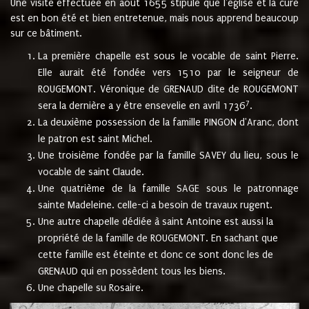
Une visite effectuée en août 1655 stipule que l'église et la cure
est en bon été et bien entretenue, mais nous apprend beaucoup
sur ce bâtiment.
La première chapelle est sous le vocable de saint Pierre.
Elle aurait été fondée vers 1510 par le seigneur de
ROUGEMONT. Véronique de GRENAUD dite de ROUGEMONT
7
sera la dernière a y être ensevelie en avril 1736
.
La deuxième possession de la famille PINGON d'Aranc, dont
le patron est saint Michel.
Une troisième fondée par la famille SAVEY du lieu, sous le
vocable de saint Claude.
Une quatrième de la famille SAGE sous le patronnage
sainte Madeleine. celle-ci a besoin de travaux rugent.
Une autre chapelle dédiée à saint Antoine est aussi la
propriété de la famille de ROUGEMONT. En sachant que
cette famille est éteinte et donc ce sont donc les de
GRENAUD qui en possèdent tous les biens.
Une chapelle su Rosaire.