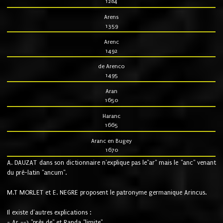
1284
Arens
1359
Arenc
1492
de Arenco
1495
Aran
1650
Haranc
1665
Aranc en Bugey
1670
A. DAUZAT dans son dictionnaire n'explique pas le"ar" mais le "anc" venant
du pré-latin "ancum".
M.T MORLET et E. NEGRE proposent le patronyme germanique Arincus.
Il existe d'autres explications :
- Ar ==> "près de" et Randa "limite"