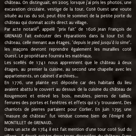
château. On distinguait, en 2005 lorsque j'ai pris les photos, une
excavation circulaire, vestige de la tour. Coté Ouest une voute
située au ras du sol, peut être le sommet de la petite porte du
château qui donnait accès direct au village.
6
Par acte notarié
, appelé "prix fait" de 1626 Jean François de
GRENAUD fait exécuter des réparations dans la tour Est du
château, celle menant aux étages, "
depuis le pied jusqu'à la sime
".
les maçons devront reprendre également les murailles coté
Ouest. Le propriétaire fournira les matériaux.
Les scellés de 1741 nous apprennent que le château à deux
étages, au premier la cuisine, au second une chapelle avec les
appartements, un cabinet d'archives...
En 1776, une plainte est déposée car des habitant du lieu
avaient abattu le couvert au dessus de la cuisine du château de
Rougemont et enlevé les bois, meubles, pierres de tailles,
ferrures des portes et fenêtres et effets qui s’y trouvaient. Des
charriots de pierres partaient pour Corlier. En juin 1795 une
"masure de château" fut vendue comme bien de l'émigré de
MONTILLET de GRENAUD.
Dans un acte de 1784 il est fait mention d'une tour coté Sud du