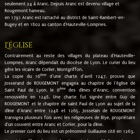
seulement 24 à Aranc. Depuis Aranc est devenu village et
Rougemont hameau.
en 1791 Aranc est rattaché au district de Saint-Rambert-en-
Bugey et en 1802 au canton d'Hauteville-Lompnes.
L'église
Contrairement au reste des villages du plateau d'Hauteville-
Lompnes, Aranc dépendait du diocèse de Lyon. Le curier du lieu
gère les vicaire de Corlier, Montgriffon.
ème
La copie du 16
d’une charte d’avril 1247, prouve que
Josserand de ROUGEMONT engagea au chapitre de l’église de
ème
Saint Paul de Lyon, le 6
des dîmes d’Aranc, convention
renouvelée en 1248. Une charte fut signée entre Guy de
ROUGEMONT et le chapitre de saint Paul de Lyon au sujet de la
dîme d’Aranc entre 1248 et 1265. Josselain de ROUGEMONT
transigea plusieurs fois avec les religieuses de Blye, propriétaire
d'un couvent entre Aranc et Corlier, pour la dîme.
Le premier curé du lieu est un prénommé Guillaume cité en 1263.