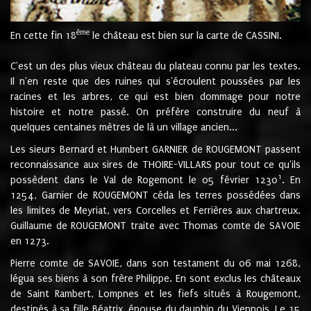
ème
En cette fin 18
le château est bien sur la carte de CASSINI.
C'est un des plus vieux château du plateau connu par les textes.
Il n'en reste que des ruines qui s'écroulent poussées par les
racines et les arbres, ce qui est bien dommage pour notre
histoire et notre passé. On préfère construire du neuf à
quelques centaines mètres de là un village ancien...
Les sieurs Bernard et Humbert GARNIER de ROUGEMONT passent
reconnaissance aux sires de THOIRE-VILLARS pour tout ce qu'ils
1
possèdent dans le Val de Rogemont le 05 février 1230
. En
1254, Garnier de ROUGEMONT céda les terres possédées dans
les limites de Meyriat, vers Corcelles et Ferrières aux chartreux.
Guillaume de ROUGEMONT traite avec Thomas comte de SAVOIE
en 1273.
Pierre comte de SAVOIE, dans son testament du 06 mai 1268,
légua ses biens à son frère Philippe. En sont exclus les châteaux
de Saint Rambert, Lompnes et les fiefs situés à Rougemont,
destinés à sa fille Béatrix, épouse du dauphin du Viennois. Le 15