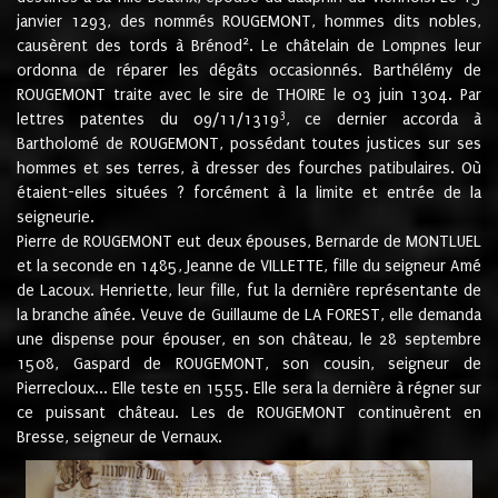
janvier 1293, des nommés ROUGEMONT, hommes dits nobles,
2
causèrent des tords à Brénod
. Le châtelain de Lompnes leur
ordonna de réparer les dégâts occasionnés. Barthélémy de
ROUGEMONT traite avec le sire de THOIRE le 03 juin 1304. Par
3
lettres patentes du 09/11/1319
, ce dernier accorda à
Bartholomé de ROUGEMONT, possédant toutes justices sur ses
hommes et ses terres, à dresser des fourches patibulaires. Où
étaient-elles situées ? forcément à la limite et entrée de la
seigneurie.
Pierre de ROUGEMONT eut deux épouses, Bernarde de MONTLUEL
et la seconde en 1485, Jeanne de VILLETTE, fille du seigneur Amé
de Lacoux. Henriette, leur fille, fut la dernière représentante de
la branche aînée. Veuve de Guillaume de LA FOREST, elle demanda
une dispense pour épouser, en son château, le 28 septembre
1508, Gaspard de ROUGEMONT, son cousin, seigneur de
Pierrecloux... Elle teste en 1555. Elle sera la dernière à régner sur
ce puissant château. Les de ROUGEMONT continuèrent en
Bresse, seigneur de Vernaux.