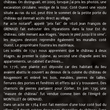
château. On distinguait, en 2005 lorsque j'ai pris les photos, une
excavation circulaire, vestige de la tour. Coté Ouest une voute
située au ras du sol, peut être le sommet de la petite porte du
château qui donnait accès direct au village.
6
Par acte notarié
, appelé "prix fait" de 1626 Jean François de
GRENAUD fait exécuter des réparations dans la tour Est du
château, celle menant aux étages, "
depuis le pied jusqu'à la sime
".
les maçons devront reprendre également les murailles coté
Ouest. Le propriétaire fournira les matériaux.
Les scellés de 1741 nous apprennent que le château à deux
étages, au premier la cuisine, au second une chapelle avec les
appartements, un cabinet d'archives...
En 1776, une plainte est déposée car des habitant du lieu
avaient abattu le couvert au dessus de la cuisine du château de
Rougemont et enlevé les bois, meubles, pierres de tailles,
ferrures des portes et fenêtres et effets qui s’y trouvaient. Des
charriots de pierres partaient pour Corlier. En juin 1795 une
"masure de château" fut vendue comme bien de l'émigré de
MONTILLET de GRENAUD.
Dans un acte de 1784 il est fait mention d'une tour coté Sud du