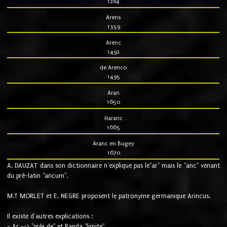
1284
Arens
1359
Arenc
1492
de Arenco
1495
Aran
1650
Haranc
1665
Aranc en Bugey
1670
A. DAUZAT dans son dictionnaire n'explique pas le"ar" mais le "anc" venant
du pré-latin "ancum".
M.T MORLET et E. NEGRE proposent le patronyme germanique Arincus.
Il existe d'autres explications :
- Ar ==> "près de" et Randa "limite"