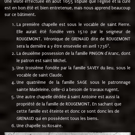
Une visite effectuée en août 1655 stipule que l'église et la cure
est en bon été et bien entretenue, mais nous apprend beaucoup
sur ce bâtiment.
La première chapelle est sous le vocable de saint Pierre.
Elle aurait été fondée vers 1510 par le seigneur de
ROUGEMONT. Véronique de GRENAUD dite de ROUGEMONT
7
sera la dernière a y être ensevelie en avril 1736
.
La deuxième possession de la famille PINGON d'Aranc, dont
le patron est saint Michel.
Une troisième fondée par la famille SAVEY du lieu, sous le
vocable de saint Claude.
Une quatrième de la famille SAGE sous le patronnage
sainte Madeleine. celle-ci a besoin de travaux rugent.
Une autre chapelle dédiée à saint Antoine est aussi la
propriété de la famille de ROUGEMONT. En sachant que
cette famille est éteinte et donc ce sont donc les de
GRENAUD qui en possèdent tous les biens.
Une chapelle su Rosaire.