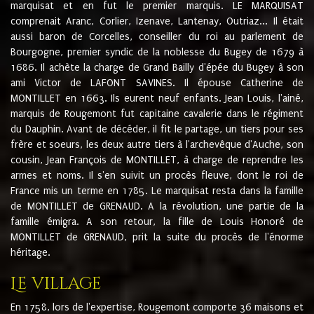
marquisat et en fut le premier marquis. LE MARQUISAT
comprenait Aranc, Corlier, Izenave, Lantenay, Outriaz... Il était
aussi baron de Corcelles, conseiller du roi au parlement de
Bourgogne, premier syndic de la noblesse du Bugey de 1679 à
1686. Il achète la charge de Grand Bailly d'épée du Bugey à son
ami Victor de LAFONT SAVINES. Il épouse Catherine de
MONTILLET en 1663. Ils eurent neuf enfants. Jean Louis, l'ainé,
marquis de Rougemont fut capitaine cavalerie dans le régiment
du Dauphin. Avant de décéder, il fit le partage, un tiers pour ses
frère et soeurs, les deux autre tiers à l'archevêque d'Auche, son
cousin, Jean François de MONTILLET, à charge de reprendre les
armes et noms. Il s'en suivit un procès fleuve, dont le roi de
France mis un terme en 1785. Le marquisat resta dans la famille
de MONTILLET de GRENAUD. A la révolution, une partie de la
famille émigra. A son retour, la fille de Louis Honoré de
MONTILLET de GRENAUD, prit la suite du procès de l'énorme
héritage.
Le village
En 1758, lors de l'expertise, Rougemont comporte 36 maisons et