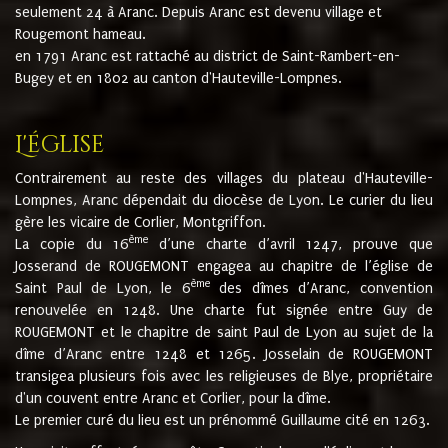
seulement 24 à Aranc. Depuis Aranc est devenu village et
Rougemont hameau.
en 1791 Aranc est rattaché au district de Saint-Rambert-en-
Bugey et en 1802 au canton d'Hauteville-Lompnes.
L'église
Contrairement au reste des villages du plateau d'Hauteville-
Lompnes, Aranc dépendait du diocèse de Lyon. Le curier du lieu
gère les vicaire de Corlier, Montgriffon.
ème
La copie du 16
d’une charte d’avril 1247, prouve que
Josserand de ROUGEMONT engagea au chapitre de l’église de
ème
Saint Paul de Lyon, le 6
des dîmes d’Aranc, convention
renouvelée en 1248. Une charte fut signée entre Guy de
ROUGEMONT et le chapitre de saint Paul de Lyon au sujet de la
dîme d’Aranc entre 1248 et 1265. Josselain de ROUGEMONT
transigea plusieurs fois avec les religieuses de Blye, propriétaire
d'un couvent entre Aranc et Corlier, pour la dîme.
Le premier curé du lieu est un prénommé Guillaume cité en 1263.