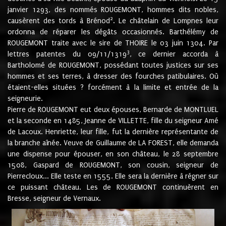
janvier 1293, des nommés ROUGEMONT, hommes dits nobles,
2
causèrent des tords à Brénod
. Le châtelain de Lompnes leur
ordonna de réparer les dégâts occasionnés. Barthélémy de
ROUGEMONT traite avec le sire de THOIRE le 03 juin 1304. Par
3
lettres patentes du 09/11/1319
, ce dernier accorda à
Bartholomé de ROUGEMONT, possédant toutes justices sur ses
hommes et ses terres, à dresser des fourches patibulaires. Où
étaient-elles situées ? forcément à la limite et entrée de la
seigneurie.
Pierre de ROUGEMONT eut deux épouses, Bernarde de MONTLUEL
et la seconde en 1485, Jeanne de VILLETTE, fille du seigneur Amé
de Lacoux. Henriette, leur fille, fut la dernière représentante de
la branche aînée. Veuve de Guillaume de LA FOREST, elle demanda
une dispense pour épouser, en son château, le 28 septembre
1508, Gaspard de ROUGEMONT, son cousin, seigneur de
Pierrecloux... Elle teste en 1555. Elle sera la dernière à régner sur
ce puissant château. Les de ROUGEMONT continuèrent en
Bresse, seigneur de Vernaux.