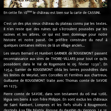
ème
En cette fin 18
le château est bien sur la carte de CASSINI.
C'est un des plus vieux château du plateau connu par les textes.
Il n'en reste que des ruines qui s'écroulent poussées par les
racines et les arbres, ce qui est bien dommage pour notre
histoire et notre passé. On préfère construire du neuf à
quelques centaines mètres de là un village ancien...
Les sieurs Bernard et Humbert GARNIER de ROUGEMONT passent
reconnaissance aux sires de THOIRE-VILLARS pour tout ce qu'ils
1
possèdent dans le Val de Rogemont le 05 février 1230
. En
1254, Garnier de ROUGEMONT céda les terres possédées dans
les limites de Meyriat, vers Corcelles et Ferrières aux chartreux.
Guillaume de ROUGEMONT traite avec Thomas comte de SAVOIE
en 1273.
Pierre comte de SAVOIE, dans son testament du 06 mai 1268,
légua ses biens à son frère Philippe. En sont exclus les châteaux
de Saint Rambert, Lompnes et les fiefs situés à Rougemont,
destinés à sa fille Béatrix, épouse du dauphin du Viennois. Le 15