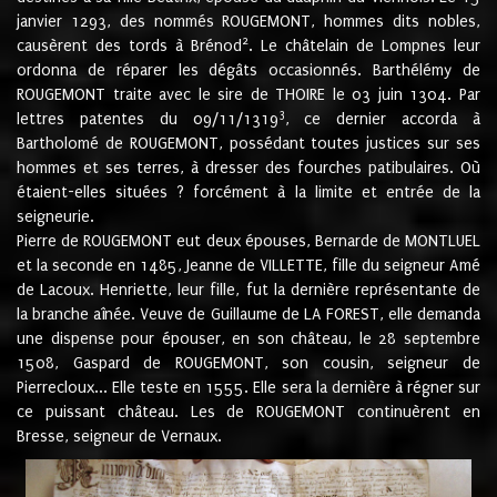
janvier 1293, des nommés ROUGEMONT, hommes dits nobles,
2
causèrent des tords à Brénod
. Le châtelain de Lompnes leur
ordonna de réparer les dégâts occasionnés. Barthélémy de
ROUGEMONT traite avec le sire de THOIRE le 03 juin 1304. Par
3
lettres patentes du 09/11/1319
, ce dernier accorda à
Bartholomé de ROUGEMONT, possédant toutes justices sur ses
hommes et ses terres, à dresser des fourches patibulaires. Où
étaient-elles situées ? forcément à la limite et entrée de la
seigneurie.
Pierre de ROUGEMONT eut deux épouses, Bernarde de MONTLUEL
et la seconde en 1485, Jeanne de VILLETTE, fille du seigneur Amé
de Lacoux. Henriette, leur fille, fut la dernière représentante de
la branche aînée. Veuve de Guillaume de LA FOREST, elle demanda
une dispense pour épouser, en son château, le 28 septembre
1508, Gaspard de ROUGEMONT, son cousin, seigneur de
Pierrecloux... Elle teste en 1555. Elle sera la dernière à régner sur
ce puissant château. Les de ROUGEMONT continuèrent en
Bresse, seigneur de Vernaux.