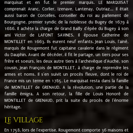
marquisat et en fut le premier marquis. LE MARQUISAT
comprenait Aranc, Corlier, Izenave, Lantenay, Outriaz... Il était
aussi baron de Corcelles, conseiller du roi au parlement de
Bourgogne, premier syndic de la noblesse du Bugey de 1679 à
1686. Il achète la charge de Grand Bailly d'épée du Bugey à son
ami Victor de LAFONT SAVINES. Il épouse Catherine de
MONTILLET en 1663. Ils eurent neuf enfants. Jean Louis, l'ainé,
marquis de Rougemont fut capitaine cavalerie dans le régiment
du Dauphin. Avant de décéder, il fit le partage, un tiers pour ses
frère et soeurs, les deux autre tiers à l'archevêque d'Auche, son
cousin, Jean François de MONTILLET, à charge de reprendre les
armes et noms. Il s'en suivit un procès fleuve, dont le roi de
France mis un terme en 1785. Le marquisat resta dans la famille
de MONTILLET de GRENAUD. A la révolution, une partie de la
famille émigra. A son retour, la fille de Louis Honoré de
MONTILLET de GRENAUD, prit la suite du procès de l'énorme
héritage.
Le village
En 1758, lors de l'expertise, Rougemont comporte 36 maisons et