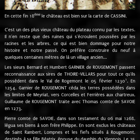
ème
En cette fin 18
le château est bien sur la carte de CASSINI.
C'est un des plus vieux château du plateau connu par les textes.
Il n'en reste que des ruines qui s'écroulent poussées par les
racines et les arbres, ce qui est bien dommage pour notre
histoire et notre passé. On préfère construire du neuf à
quelques centaines mètres de là un village ancien...
Les sieurs Bernard et Humbert GARNIER de ROUGEMONT passent
reconnaissance aux sires de THOIRE-VILLARS pour tout ce qu'ils
1
possèdent dans le Val de Rogemont le 05 février 1230
. En
1254, Garnier de ROUGEMONT céda les terres possédées dans
les limites de Meyriat, vers Corcelles et Ferrières aux chartreux.
Guillaume de ROUGEMONT traite avec Thomas comte de SAVOIE
en 1273.
Pierre comte de SAVOIE, dans son testament du 06 mai 1268,
légua ses biens à son frère Philippe. En sont exclus les châteaux
de Saint Rambert, Lompnes et les fiefs situés à Rougemont,
destinés à sa fille Béatrix, épouse du dauphin du Viennois. Le 15