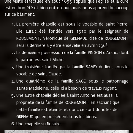
Une visite effectuée en août 1655 stipule que l'église et la cure
est en bon été et bien entretenue, mais nous apprend beaucoup
sur ce bâtiment.
La première chapelle est sous le vocable de saint Pierre.
Elle aurait été fondée vers 1510 par le seigneur de
ROUGEMONT. Véronique de GRENAUD dite de ROUGEMONT
7
sera la dernière a y être ensevelie en avril 1736
.
La deuxième possession de la famille PINGON d'Aranc, dont
le patron est saint Michel.
Une troisième fondée par la famille SAVEY du lieu, sous le
vocable de saint Claude.
Une quatrième de la famille SAGE sous le patronnage
sainte Madeleine. celle-ci a besoin de travaux rugent.
Une autre chapelle dédiée à saint Antoine est aussi la
propriété de la famille de ROUGEMONT. En sachant que
cette famille est éteinte et donc ce sont donc les de
GRENAUD qui en possèdent tous les biens.
Une chapelle su Rosaire.