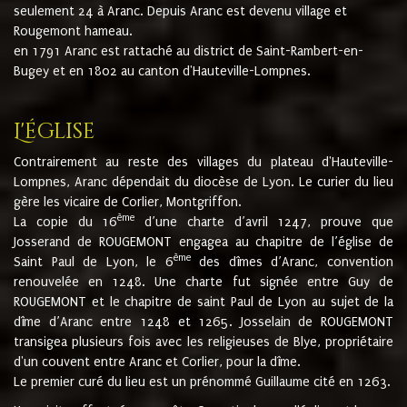
seulement 24 à Aranc. Depuis Aranc est devenu village et
Rougemont hameau.
en 1791 Aranc est rattaché au district de Saint-Rambert-en-
Bugey et en 1802 au canton d'Hauteville-Lompnes.
L'église
Contrairement au reste des villages du plateau d'Hauteville-
Lompnes, Aranc dépendait du diocèse de Lyon. Le curier du lieu
gère les vicaire de Corlier, Montgriffon.
ème
La copie du 16
d’une charte d’avril 1247, prouve que
Josserand de ROUGEMONT engagea au chapitre de l’église de
ème
Saint Paul de Lyon, le 6
des dîmes d’Aranc, convention
renouvelée en 1248. Une charte fut signée entre Guy de
ROUGEMONT et le chapitre de saint Paul de Lyon au sujet de la
dîme d’Aranc entre 1248 et 1265. Josselain de ROUGEMONT
transigea plusieurs fois avec les religieuses de Blye, propriétaire
d'un couvent entre Aranc et Corlier, pour la dîme.
Le premier curé du lieu est un prénommé Guillaume cité en 1263.