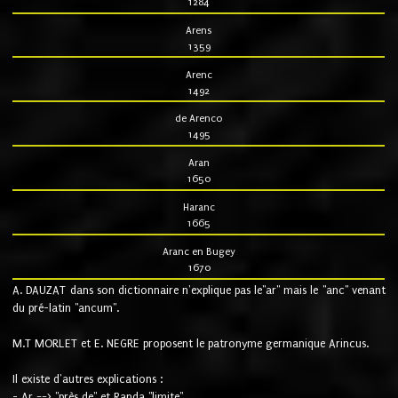
1284
Arens
1359
Arenc
1492
de Arenco
1495
Aran
1650
Haranc
1665
Aranc en Bugey
1670
A. DAUZAT dans son dictionnaire n'explique pas le"ar" mais le "anc" venant
du pré-latin "ancum".
M.T MORLET et E. NEGRE proposent le patronyme germanique Arincus.
Il existe d'autres explications :
- Ar ==> "près de" et Randa "limite"