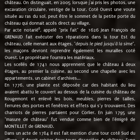
château. On distinguait, en 2005 lorsque j'ai pris les photos, une
excavation circulaire, vestige de la tour. Coté Ouest une voute
située au ras du sol, peut être le sommet de la petite porte du
château qui donnait accès direct au village.
6
Par acte notarié
, appelé "prix fait" de 1626 Jean François de
GRENAUD fait exécuter des réparations dans la tour Est du
château, celle menant aux étages, "
depuis le pied jusqu'à la sime
".
les maçons devront reprendre également les murailles coté
Ouest. Le propriétaire fournira les matériaux.
Les scellés de 1741 nous apprennent que le château à deux
étages, au premier la cuisine, au second une chapelle avec les
appartements, un cabinet d'archives...
En 1776, une plainte est déposée car des habitant du lieu
avaient abattu le couvert au dessus de la cuisine du château de
Rougemont et enlevé les bois, meubles, pierres de tailles,
ferrures des portes et fenêtres et effets qui s’y trouvaient. Des
charriots de pierres partaient pour Corlier. En juin 1795 une
"masure de château" fut vendue comme bien de l'émigré de
MONTILLET de GRENAUD.
Dans un acte de 1784 il est fait mention d'une tour coté Sud du