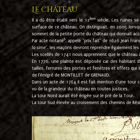
Le château
ème
Il a dû être établi vers le 12
siècle. Les ruines s
surface de ce château. On distinguait, en 2005 lorsque
sommet de la petite porte du château qui donnait accès
6
Par acte notarié
, appelé "prix fait" de 1626 Jean Fra
la sime
". les maçons devront reprendre également les m
Les scellés de 1741 nous apprennent que le château à 
En 1776, une plainte est déposée car des habitant d
tailles, ferrures des portes et fenêtres et effets qui
de l'émigré de MONTILLET de GRENAUD.
Dans un acte de 1784 il est fait mention d'une tour co
vu de la grandeur du château en toutes justices.
La tour Nord aurait été érigée sur le pré de la Tour.
La tour Sud élevée au croisement des chemins de Rés