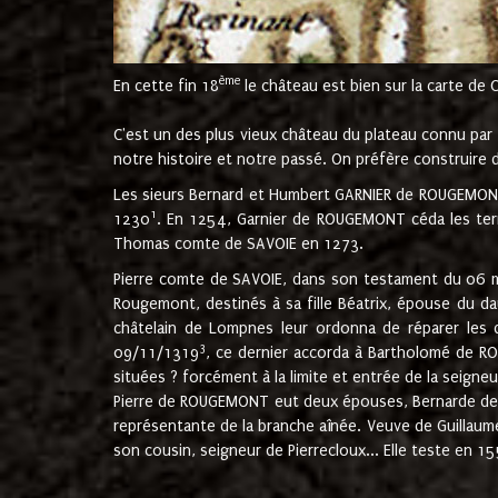
ème
En cette fin 18
le château est bien sur la carte de 
C'est un des plus vieux château du plateau connu par l
notre histoire et notre passé. On préfère construire d
Les sieurs Bernard et Humbert GARNIER de ROUGEMONT 
1
1230
. En 1254, Garnier de ROUGEMONT céda les terr
Thomas comte de SAVOIE en 1273.
Pierre comte de SAVOIE, dans son testament du 06 mai
Rougemont, destinés à sa fille Béatrix, épouse du 
châtelain de Lompnes leur ordonna de réparer les 
3
09/11/1319
, ce dernier accorda à Bartholomé de RO
situées ? forcément à la limite et entrée de la seigneu
Pierre de ROUGEMONT eut deux épouses, Bernarde de MO
représentante de la branche aînée. Veuve de Guilla
son cousin, seigneur de Pierrecloux... Elle teste en 