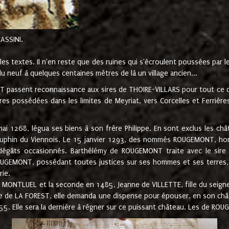
CASSINI.
es textes. Il n'en reste que des ruines qui s'écroulent poussées par 
u neuf à quelques centaines mètres de là un village ancien...
passent reconnaissance aux sires de THOIRE-VILLARS pour tout ce qu
es possédées dans les limites de Meyriat, vers Corcelles et Ferrièr
 1268, légua ses biens à son frère Philippe. En sont exclus les châ
dauphin du Viennois. Le 15 janvier 1293, des nommés ROUGEMONT, ho
dégâts occasionnés. Barthélémy de ROUGEMONT traite avec le sire 
UGEMONT, possédant toutes justices sur ses hommes et ses terres, à
rie.
NTLUEL et la seconde en 1485, Jeanne de VILLETTE, fille du seigneur 
ume de LA FOREST, elle demanda une dispense pour épouser, en son c
1555. Elle sera la dernière à régner sur ce puissant château. Les de 