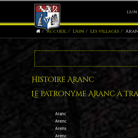
L'AIN
Accueil
L'Ain
Les villages
Ara
Histoire Aranc
Le patronyme Aranc à trav
Aranc
Arenc
Arens
Arenc