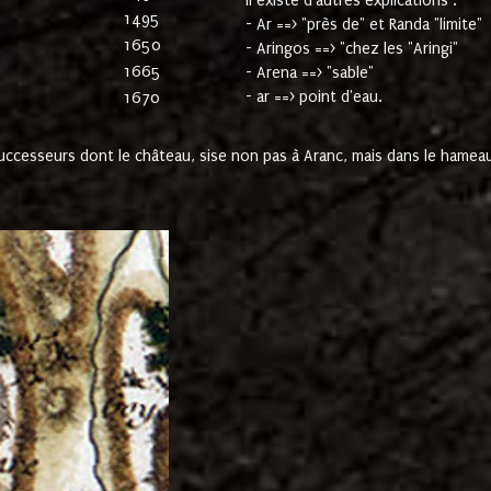
Il existe d'autres explications :
1495
- Ar ==> "près de" et Randa "limite"
1650
- Aringos ==> "chez les "Aringi"
1665
- Arena ==> "sable"
- ar ==> point d'eau.
1670
cesseurs dont le château, sise non pas à Aranc, mais dans le hameau 