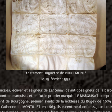
4
testament Huguette de ROUGEMONT
le 15 février 1555
cales, écuyer et seigneur de Lantenay, devint coseigneur de la bar
ont en marquisat et en fut le premier marquis. LE MARQUISAT comprenait
ement de Bourgogne, premier syndic de la noblesse du Bugey de 1679 à
Catherine de MONTILLET en 1663. Ils eurent neuf enfants. Jean Louis,