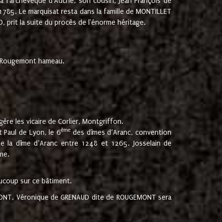
 à l'archevêque d'Auche, son cousin, Jean François de
 1785. Le marquisat resta dans la famille de MONTILLET
, prit la suite du procès de l'énorme héritage.
et Rougemont hameau.
ère les vicaire de Corlier, Montgriffon.
ème
 Paul de Lyon, le 6
des dîmes d’Aranc, convention
e la dîme d’Aranc entre 1248 et 1265. Josselain de
me.
aucoup sur ce bâtiment.
UGEMONT. Véronique de GRENAUD dite de ROUGEMONT sera