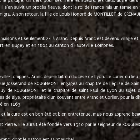
t le partage, un tiers pour ses frère et soeurs, les deux autre tiers
l s'en suivit un procès fleuve, dont le roi de France mis un terme en
émigra. A son retour, la fille de Louis Honoré de MONTILLET de GRENAUD
 maisons et seulement 24 à Aranc. Depuis Aranc est devenu village 
bert-en-Bugey et en 1802 au canton d'Hauteville-Lompnes.
ville-Lompnes, Aranc dépendait du diocèse de Lyon. Le curier du lieu g
que Josserand de ROUGEMONT engagea au chapitre de l’église de Saint
uy de ROUGEMONT et le chapitre de saint Paul de Lyon au sujet d
s de Blye, propriétaire d'un couvent entre Aranc et Corlier, pour la dî
té en 1263.
e et la cure est en bon été et bien entretenue, mais nous apprend be
aint Pierre. Elle aurait été fondée vers 1510 par le seigneur de RO
ranc, dont le patron est saint Michel.