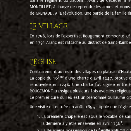
dans le régiment du Dauphin. Avant de décéder, il fi
MONTILLET, à charge de reprendre les armes et noms. I
de GRENAUD. A la révolution, une partie de la famille 
Le village
En 1758, lors de l'expertise, Rougemont comporte 36
en 1791 Aranc est rattaché au district de Saint-Ram
L'église
Contrairement au reste des villages du plateau d'Haute
ème
La copie du 16
d’une charte d’avril 1247, prouve 
renouvelée en 1248. Une charte fut signée entre G
ROUGEMONT transigea plusieurs fois avec les religieuse
Le premier curé du lieu est un prénommé Guillaume ci
Une visite effectuée en août 1655 stipule que l'églis
La première chapelle est sous le vocable de s
7
la dernière a y être ensevelie en avril 1736
.
La deuxième possession de la famille PINGON d'A