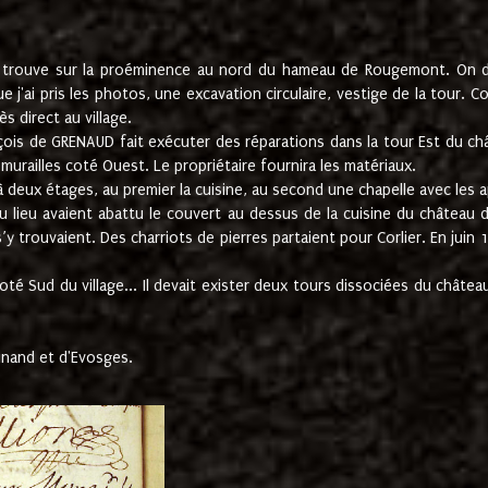
e trouve sur la proéminence au nord du hameau de Rougemont. On dev
 j'ai pris les photos, une excavation circulaire, vestige de la tour. 
 direct au village.
nçois de GRENAUD fait exécuter des réparations dans la tour Est du ch
urailles coté Ouest. Le propriétaire fournira les matériaux.
deux étages, au premier la cuisine, au second une chapelle avec les a
u lieu avaient abattu le couvert au dessus de la cuisine du château 
 s’y trouvaient. Des charriots de pierres partaient pour Corlier. En 
té Sud du village... Il devait exister deux tours dissociées du château,
inand et d'Evosges.