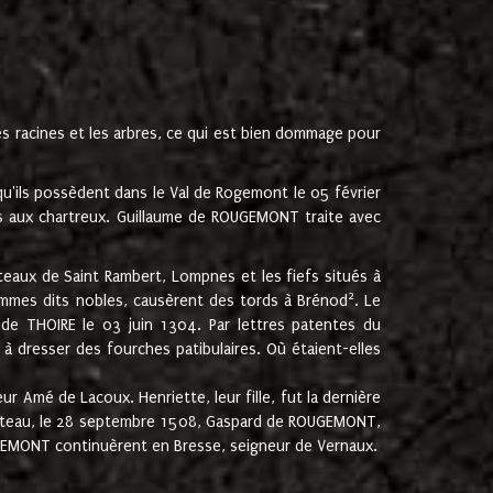
les racines et les arbres, ce qui est bien dommage pour
'ils possèdent dans le Val de Rogemont le 05 février
es aux chartreux. Guillaume de ROUGEMONT traite avec
teaux de Saint Rambert, Lompnes et les fiefs situés à
2
mmes dits nobles, causèrent des tords à Brénod
. Le
de THOIRE le 03 juin 1304. Par lettres patentes du
 dresser des fourches patibulaires. Où étaient-elles
Amé de Lacoux. Henriette, leur fille, fut la dernière
hâteau, le 28 septembre 1508, Gaspard de ROUGEMONT,
ROUGEMONT continuèrent en Bresse, seigneur de Vernaux.