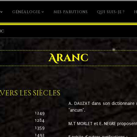
GÉNÉALOGIE
MES PARUTIONS
QUI SUIS-JE ?
H
nc
Aranc
ers les siècles
A. DAUZAT dans son dictionnaire n'
"ancum".
1249
1284
M.T MORLET et E. NEGRE proposent
1359
1492