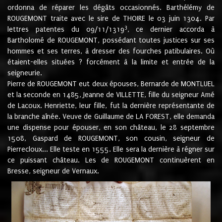
ordonna de réparer les dégâts occasionnés. Barthélémy de
ROUGEMONT traite avec le sire de THOIRE le 03 juin 1304. Par
3
lettres patentes du 09/11/1319
, ce dernier accorda à
Bartholomé de ROUGEMONT, possédant toutes justices sur ses
hommes et ses terres, à dresser des fourches patibulaires. Où
étaient-elles situées ? forcément à la limite et entrée de la
seigneurie.
Pierre de ROUGEMONT eut deux épouses, Bernarde de MONTLUEL
et la seconde en 1485, Jeanne de VILLETTE, fille du seigneur Amé
de Lacoux. Henriette, leur fille, fut la dernière représentante de
la branche aînée. Veuve de Guillaume de LA FOREST, elle demanda
une dispense pour épouser, en son château, le 28 septembre
1508, Gaspard de ROUGEMONT, son cousin, seigneur de
Pierrecloux... Elle teste en 1555. Elle sera la dernière à régner sur
ce puissant château. Les de ROUGEMONT continuèrent en
Bresse, seigneur de Vernaux.