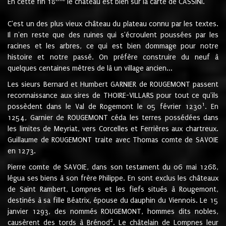
En cette fin 18
le château est bien sur la carte de CASSINI.
C'est un des plus vieux château du plateau connu par les textes.
Il n'en reste que des ruines qui s'écroulent poussées par les
racines et les arbres, ce qui est bien dommage pour notre
histoire et notre passé. On préfère construire du neuf à
quelques centaines mètres de là un village ancien...
Les sieurs Bernard et Humbert GARNIER de ROUGEMONT passent
reconnaissance aux sires de THOIRE-VILLARS pour tout ce qu'ils
1
possèdent dans le Val de Rogemont le 05 février 1230
. En
1254, Garnier de ROUGEMONT céda les terres possédées dans
les limites de Meyriat, vers Corcelles et Ferrières aux chartreux.
Guillaume de ROUGEMONT traite avec Thomas comte de SAVOIE
en 1273.
Pierre comte de SAVOIE, dans son testament du 06 mai 1268,
légua ses biens à son frère Philippe. En sont exclus les châteaux
de Saint Rambert, Lompnes et les fiefs situés à Rougemont,
destinés à sa fille Béatrix, épouse du dauphin du Viennois. Le 15
janvier 1293, des nommés ROUGEMONT, hommes dits nobles,
2
causèrent des tords à Brénod
. Le châtelain de Lompnes leur