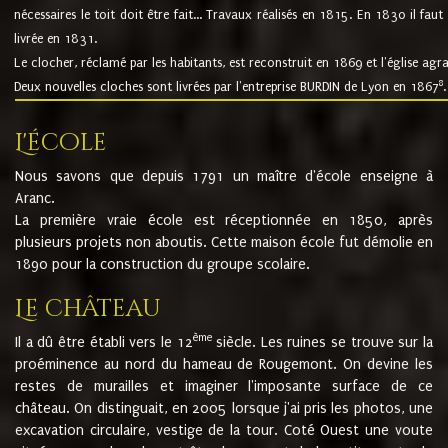
nécessaires le toit doit être fait... Travaux réalisés en 1815. En 1830 il faut
livrée en 1831.
Le clocher, réclamé par les habitants, est reconstruit en 1869 et l'église agr
8
Deux nouvelles cloches sont livrées par l'entreprise BURDIN de Lyon en 1867
.
L'école
Nous savons que depuis 1791 un maître d'école enseigne à
Aranc.
La première vraie école est réceptionnée en 1850, après
plusieurs projets non aboutis. Cette maison école fut démolie en
1890 pour la construction du groupe scolaire.
Le château
ème
Il a dû être établi vers le 12
siècle. Les ruines se trouve sur la
proéminence au nord du hameau de Rougemont. On devine les
restes de murailles et imaginer l'imposante surface de ce
château. On distinguait, en 2005 lorsque j'ai pris les photos, une
excavation circulaire, vestige de la tour. Coté Ouest une voute