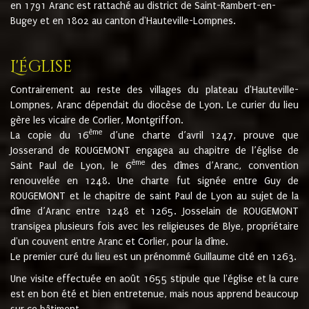
en 1791 Aranc est rattaché au district de Saint-Rambert-en-
Bugey et en 1802 au canton d'Hauteville-Lompnes.
L'église
Contrairement au reste des villages du plateau d'Hauteville-
Lompnes, Aranc dépendait du diocèse de Lyon. Le curier du lieu
gère les vicaire de Corlier, Montgriffon.
ème
La copie du 16
d’une charte d’avril 1247, prouve que
Josserand de ROUGEMONT engagea au chapitre de l’église de
ème
Saint Paul de Lyon, le 6
des dîmes d’Aranc, convention
renouvelée en 1248. Une charte fut signée entre Guy de
ROUGEMONT et le chapitre de saint Paul de Lyon au sujet de la
dîme d’Aranc entre 1248 et 1265. Josselain de ROUGEMONT
transigea plusieurs fois avec les religieuses de Blye, propriétaire
d'un couvent entre Aranc et Corlier, pour la dîme.
Le premier curé du lieu est un prénommé Guillaume cité en 1263.
Une visite effectuée en août 1655 stipule que l'église et la cure
est en bon été et bien entretenue, mais nous apprend beaucoup