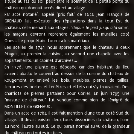
située au ras du sol, peut être le sommet de la petite porte du
château qui donnait accès direct au village.
6
Par acte notarié
, appelé "prix fait" de 1626 Jean François de
GRENAUD fait exécuter des réparations dans la tour Est du
château, celle menant aux étages, "
depuis le pied jusqu'à la sime
".
les maçons devront reprendre également les murailles coté
Ouest. Le propriétaire fournira les matériaux.
Les scellés de 1741 nous apprennent que le château à deux
étages, au premier la cuisine, au second une chapelle avec les
appartements, un cabinet d'archives...
En 1776, une plainte est déposée car des habitant du lieu
avaient abattu le couvert au dessus de la cuisine du château de
Rougemont et enlevé les bois, meubles, pierres de tailles,
ferrures des portes et fenêtres et effets qui s’y trouvaient. Des
charriots de pierres partaient pour Corlier. En juin 1795 une
"masure de château" fut vendue comme bien de l'émigré de
MONTILLET de GRENAUD.
Dans un acte de 1784 il est fait mention d'une tour coté Sud du
village... Il devait exister deux tours dissociées du château, l'une
au nord, l'autre au sud. Ce qui parait normal au vu de la grandeur
du château en toutes justices.