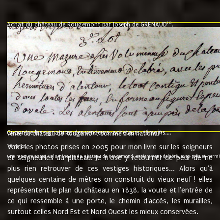
10
Achat du château de Rougemont par Joseph de GRENAUD
.
"l'an mil six cent soixante treze le ving neuvième jour du mois de novemb
nommé fut présent Messire Claude Guillaume de Moyriat chevalier baron de 
vend, purement simplement et irrevocablement a monseigneur monsieur Jose
et chavannes conseiller du roy au parlement de Bourgogne, present et accept
que le dit seigneur Baron de la Vellière a sur ses hommes, indivisables et fi
de la Velliere tout ainsi et comme le dit seigneur Baron et ses hauteurs e
présent......"
suivent les rentes, donation des terriers, etc... au prix de 880 livre louis d'or
Ci contre les signatures des vendeurs, acheteurs, témoins....
9.
vente du château de Rougemont comme bien national
Voici les photos prises en 2005 pour mon livre sur les seigneurs
"3ème lot
une mazure assez volumineuse du chateau de Rougemond, entierement delabré, avec près et hermitur
et seigneuries du plateau. Je n'ose y retourner de peur de ne
plus rien retrouver de ces vestiges historiques... Alors qu'à
quelques centaine de mètres on construit du vieux neuf ! elles
représentent le plan du château en 1838, la voute et l'entrée de
ce qui ressemble à une porte, le chemin d'accès, les murailles,
surtout celles Nord Est et Nord Ouest les mieux conservées.