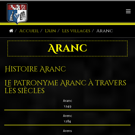
Accueil
L'Ain
Les villages
Aranc
Aranc
Histoire Aranc
Le patronyme Aranc à travers
les siècles
Aranc
1249
Arenc
1284
Arens