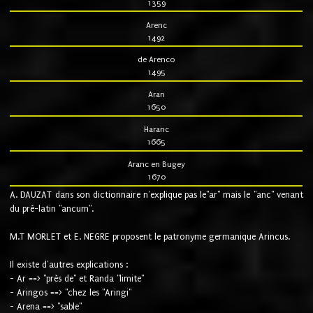
1359
Arenc
1492
de Arenco
1495
Aran
1650
Haranc
1665
Aranc en Bugey
1670
A. DAUZAT dans son dictionnaire n'explique pas le"ar" mais le "anc" venant
du pré-latin "ancum".
M.T MORLET et E. NEGRE proposent le patronyme germanique Arincus.
Il existe d'autres explications :
- Ar ==> "près de" et Randa "limite"
- Aringos ==> "chez les "Aringi"
- Arena ==> "sable"