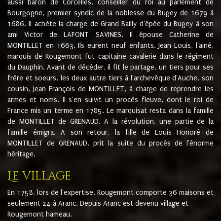
aussi baron de Corcelles, conseiller du roi au parlement de
Bourgogne, premier syndic de la noblesse du Bugey de 1679 à
1686. Il achète la charge de Grand Bailly d'épée du Bugey à son
ami Victor de LAFONT SAVINES. Il épouse Catherine de
MONTILLET en 1663. Ils eurent neuf enfants. Jean Louis, l'ainé,
marquis de Rougemont fut capitaine cavalerie dans le régiment
du Dauphin. Avant de décéder, il fit le partage, un tiers pour ses
frère et soeurs, les deux autre tiers à l'archevêque d'Auche, son
cousin, Jean François de MONTILLET, à charge de reprendre les
armes et noms. Il s'en suivit un procès fleuve, dont le roi de
France mis un terme en 1785. Le marquisat resta dans la famille
de MONTILLET de GRENAUD. A la révolution, une partie de la
famille émigra. A son retour, la fille de Louis Honoré de
MONTILLET de GRENAUD, prit la suite du procès de l'énorme
héritage.
Le village
En 1758, lors de l'expertise, Rougemont comporte 36 maisons et
seulement 24 à Aranc. Depuis Aranc est devenu village et
Rougemont hameau.