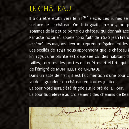
Le château
ème
Il a dû être établi vers le 12
siècle. Les ruines s
surface de ce château. On distinguait, en 2005 lorsque
sommet de la petite porte du château qui donnait accès
6
Par acte notarié
, appelé "prix fait" de 1626 Jean Fra
la sime
". les maçons devront reprendre également les m
Les scellés de 1741 nous apprennent que le château à 
En 1776, une plainte est déposée car des habitant d
tailles, ferrures des portes et fenêtres et effets qui
de l'émigré de MONTILLET de GRENAUD.
Dans un acte de 1784 il est fait mention d'une tour co
vu de la grandeur du château en toutes justices.
La tour Nord aurait été érigée sur le pré de la Tour.
La tour Sud élevée au croisement des chemins de Rés