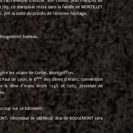
 à l'archevêque d'Auche, son cousin, Jean François de
 1785. Le marquisat resta dans la famille de MONTILLET
, prit la suite du procès de l'énorme héritage.
et Rougemont hameau.
ère les vicaire de Corlier, Montgriffon.
ème
 Paul de Lyon, le 6
des dîmes d’Aranc, convention
e la dîme d’Aranc entre 1248 et 1265. Josselain de
me.
aucoup sur ce bâtiment.
UGEMONT. Véronique de GRENAUD dite de ROUGEMONT sera