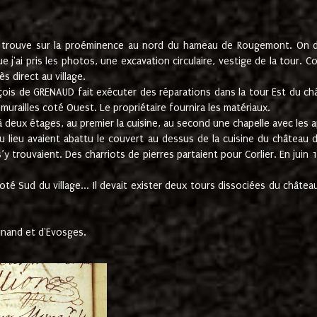
e trouve sur la proéminence au nord du hameau de Rougemont. On dev
 j'ai pris les photos, une excavation circulaire, vestige de la tour. 
 direct au village.
nçois de GRENAUD fait exécuter des réparations dans la tour Est du ch
urailles coté Ouest. Le propriétaire fournira les matériaux.
deux étages, au premier la cuisine, au second une chapelle avec les a
u lieu avaient abattu le couvert au dessus de la cuisine du château 
 s’y trouvaient. Des charriots de pierres partaient pour Corlier. En 
té Sud du village... Il devait exister deux tours dissociées du château,
inand et d'Evosges.