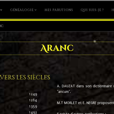
GÉNÉALOGIE
MES PARUTIONS
QUI SUIS-JE ?
H
nc
Aranc
ers les siècles
A. DAUZAT dans son dictionnaire n'
"ancum".
1249
1284
M.T MORLET et E. NEGRE proposent
1359
1492