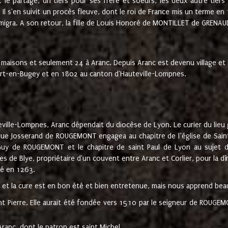
t le partage, un tiers pour ses frère et soeurs, les deux autre tiers
l s'en suivit un procès fleuve, dont le roi de France mis un terme en
émigra. A son retour, la fille de Louis Honoré de MONTILLET de GRENAUD
 maisons et seulement 24 à Aranc. Depuis Aranc est devenu village 
bert-en-Bugey et en 1802 au canton d'Hauteville-Lompnes.
ville-Lompnes, Aranc dépendait du diocèse de Lyon. Le curier du lieu g
que Josserand de ROUGEMONT engagea au chapitre de l’église de Saint
uy de ROUGEMONT et le chapitre de saint Paul de Lyon au sujet d
s de Blye, propriétaire d'un couvent entre Aranc et Corlier, pour la dî
té en 1263.
e et la cure est en bon été et bien entretenue, mais nous apprend be
aint Pierre. Elle aurait été fondée vers 1510 par le seigneur de RO
ranc, dont le patron est saint Michel.