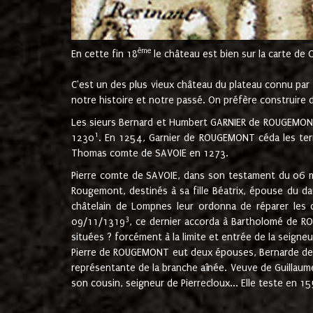
ème
En cette fin 18
le château est bien sur la carte de 
C'est un des plus vieux château du plateau connu par l
notre histoire et notre passé. On préfère construire d
Les sieurs Bernard et Humbert GARNIER de ROUGEMONT 
1
1230
. En 1254, Garnier de ROUGEMONT céda les terr
Thomas comte de SAVOIE en 1273.
Pierre comte de SAVOIE, dans son testament du 06 mai
Rougemont, destinés à sa fille Béatrix, épouse du 
châtelain de Lompnes leur ordonna de réparer les 
3
09/11/1319
, ce dernier accorda à Bartholomé de RO
situées ? forcément à la limite et entrée de la seigneu
Pierre de ROUGEMONT eut deux épouses, Bernarde de MO
représentante de la branche aînée. Veuve de Guilla
son cousin, seigneur de Pierrecloux... Elle teste en 