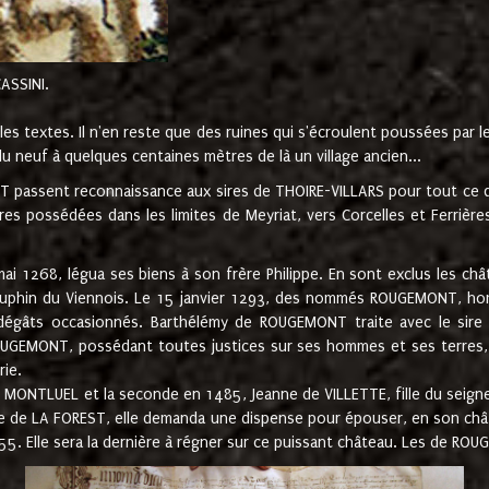
CASSINI.
es textes. Il n'en reste que des ruines qui s'écroulent poussées par 
u neuf à quelques centaines mètres de là un village ancien...
passent reconnaissance aux sires de THOIRE-VILLARS pour tout ce qu
es possédées dans les limites de Meyriat, vers Corcelles et Ferrièr
 1268, légua ses biens à son frère Philippe. En sont exclus les châ
dauphin du Viennois. Le 15 janvier 1293, des nommés ROUGEMONT, ho
dégâts occasionnés. Barthélémy de ROUGEMONT traite avec le sire 
UGEMONT, possédant toutes justices sur ses hommes et ses terres, à
rie.
NTLUEL et la seconde en 1485, Jeanne de VILLETTE, fille du seigneur 
ume de LA FOREST, elle demanda une dispense pour épouser, en son c
1555. Elle sera la dernière à régner sur ce puissant château. Les de 