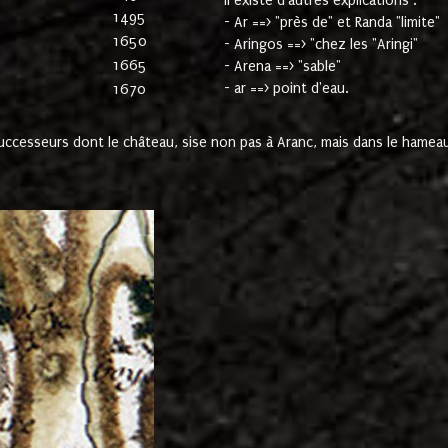
Il existe d'autres explications :
1495
- Ar ==> "près de" et Randa "limite"
1650
- Aringos ==> "chez les "Aringi"
1665
- Arena ==> "sable"
- ar ==> point d'eau.
1670
cesseurs dont le château, sise non pas à Aranc, mais dans le hameau 