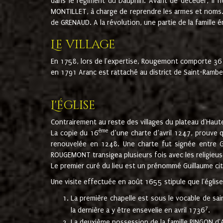
dans le régiment du Dauphin. Avant de décéder, il fi
MONTILLET, à charge de reprendre les armes et noms. I
de GRENAUD. A la révolution, une partie de la famille 
Le village
En 1758, lors de l'expertise, Rougemont comporte 36
en 1791 Aranc est rattaché au district de Saint-Ram
L'église
Contrairement au reste des villages du plateau d'Haute
ème
La copie du 16
d’une charte d’avril 1247, prouve 
renouvelée en 1248. Une charte fut signée entre G
ROUGEMONT transigea plusieurs fois avec les religieuse
Le premier curé du lieu est un prénommé Guillaume ci
Une visite effectuée en août 1655 stipule que l'églis
La première chapelle est sous le vocable de s
7
la dernière a y être ensevelie en avril 1736
.
La deuxième possession de la famille PINGON d'A