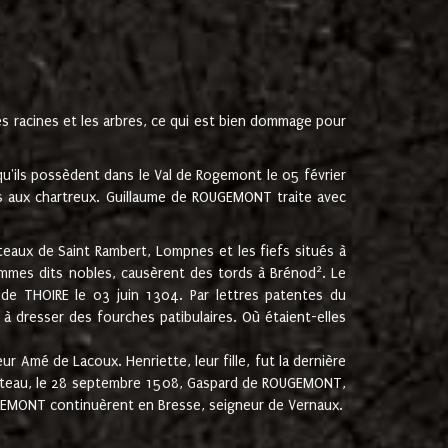
les racines et les arbres, ce qui est bien dommage pour
'ils possèdent dans le Val de Rogemont le 05 février
es aux chartreux. Guillaume de ROUGEMONT traite avec
teaux de Saint Rambert, Lompnes et les fiefs situés à
2
mmes dits nobles, causèrent des tords à Brénod
. Le
de THOIRE le 03 juin 1304. Par lettres patentes du
 dresser des fourches patibulaires. Où étaient-elles
Amé de Lacoux. Henriette, leur fille, fut la dernière
hâteau, le 28 septembre 1508, Gaspard de ROUGEMONT,
ROUGEMONT continuèrent en Bresse, seigneur de Vernaux.