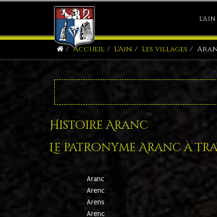
L'AIN
Accueil
L'Ain
Les villages
Ara
Histoire Aranc
Le patronyme Aranc à trav
Aranc
Arenc
Arens
Arenc