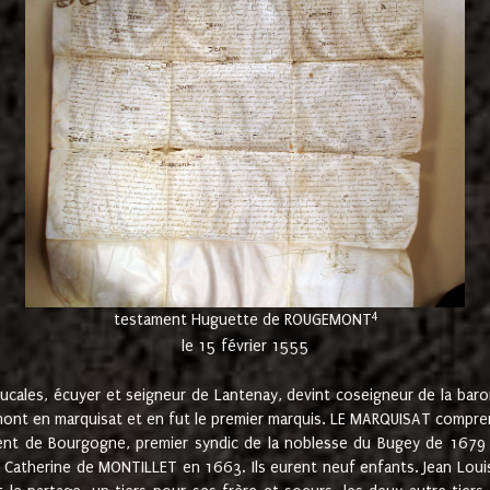
4
testament Huguette de ROUGEMONT
le 15 février 1555
cales, écuyer et seigneur de Lantenay, devint coseigneur de la bar
ont en marquisat et en fut le premier marquis. LE MARQUISAT comprenait
ement de Bourgogne, premier syndic de la noblesse du Bugey de 1679 à
Catherine de MONTILLET en 1663. Ils eurent neuf enfants. Jean Louis,