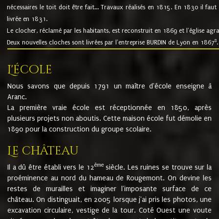
nécessaires le toit doit être fait... Travaux réalisés en 1815. En 1830 il faut
livrée en 1831.
Le clocher, réclamé par les habitants, est reconstruit en 1869 et l'église agr
8
Deux nouvelles cloches sont livrées par l'entreprise BURDIN de Lyon en 1867
.
L'école
Nous savons que depuis 1791 un maître d'école enseigne à
Aranc.
La première vraie école est réceptionnée en 1850, après
plusieurs projets non aboutis. Cette maison école fut démolie en
1890 pour la construction du groupe scolaire.
Le château
ème
Il a dû être établi vers le 12
siècle. Les ruines se trouve sur la
proéminence au nord du hameau de Rougemont. On devine les
restes de murailles et imaginer l'imposante surface de ce
château. On distinguait, en 2005 lorsque j'ai pris les photos, une
excavation circulaire, vestige de la tour. Coté Ouest une voute