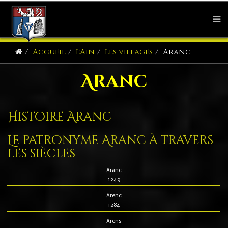
Accueil
L'Ain
Les villages
Aranc
Aranc
Histoire Aranc
Le patronyme Aranc à travers
les siècles
Aranc
1249
Arenc
1284
Arens