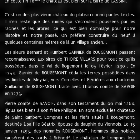
En cette fin 18
le château est bien sur la carte de CASSINI.
C'est un des plus vieux château du plateau connu par les textes.
Il n'en reste que des ruines qui s'écroulent poussées par les
racines et les arbres, ce qui est bien dommage pour notre
histoire et notre passé. On préfère construire du neuf à
quelques centaines mètres de là un village ancien...
Les sieurs Bernard et Humbert GARNIER de ROUGEMONT passent
reconnaissance aux sires de THOIRE-VILLARS pour tout ce qu'ils
1
possèdent dans le Val de Rogemont le 05 février 1230
. En
1254, Garnier de ROUGEMONT céda les terres possédées dans
les limites de Meyriat, vers Corcelles et Ferrières aux chartreux.
Guillaume de ROUGEMONT traite avec Thomas comte de SAVOIE
en 1273.
Pierre comte de SAVOIE, dans son testament du 06 mai 1268,
légua ses biens à son frère Philippe. En sont exclus les châteaux
de Saint Rambert, Lompnes et les fiefs situés à Rougemont,
destinés à sa fille Béatrix, épouse du dauphin du Viennois. Le 15
janvier 1293, des nommés ROUGEMONT, hommes dits nobles,
2
causèrent des tords à Brénod
. Le châtelain de Lompnes leur