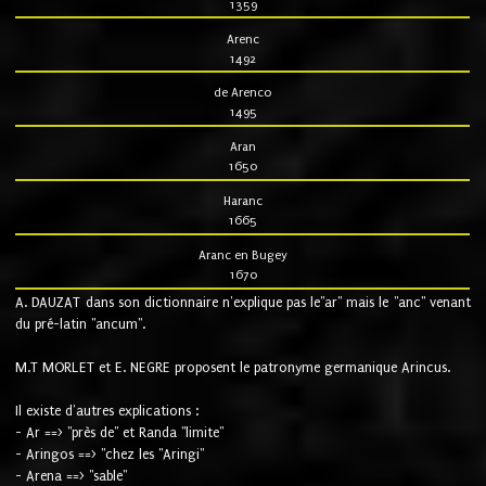
1359
Arenc
1492
de Arenco
1495
Aran
1650
Haranc
1665
Aranc en Bugey
1670
A. DAUZAT dans son dictionnaire n'explique pas le"ar" mais le "anc" venant
du pré-latin "ancum".
M.T MORLET et E. NEGRE proposent le patronyme germanique Arincus.
Il existe d'autres explications :
- Ar ==> "près de" et Randa "limite"
- Aringos ==> "chez les "Aringi"
- Arena ==> "sable"