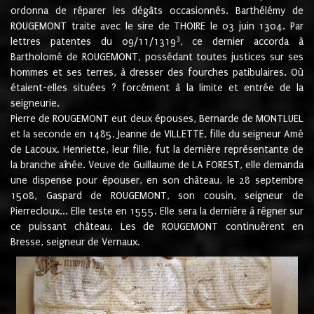
ordonna de réparer les dégâts occasionnés. Barthélémy de
ROUGEMONT traite avec le sire de THOIRE le 03 juin 1304. Par
3
lettres patentes du 09/11/1319
, ce dernier accorda à
Bartholomé de ROUGEMONT, possédant toutes justices sur ses
hommes et ses terres, à dresser des fourches patibulaires. Où
étaient-elles situées ? forcément à la limite et entrée de la
seigneurie.
Pierre de ROUGEMONT eut deux épouses, Bernarde de MONTLUEL
et la seconde en 1485, Jeanne de VILLETTE, fille du seigneur Amé
de Lacoux. Henriette, leur fille, fut la dernière représentante de
la branche aînée. Veuve de Guillaume de LA FOREST, elle demanda
une dispense pour épouser, en son château, le 28 septembre
1508, Gaspard de ROUGEMONT, son cousin, seigneur de
Pierrecloux... Elle teste en 1555. Elle sera la dernière à régner sur
ce puissant château. Les de ROUGEMONT continuèrent en
Bresse, seigneur de Vernaux.