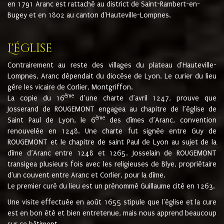
en 1791 Aranc est rattaché au district de Saint-Rambert-en-
Bugey et en 1802 au canton d'Hauteville-Lompnes.
L'église
Contrairement au reste des villages du plateau d'Hauteville-
Lompnes, Aranc dépendait du diocèse de Lyon. Le curier du lieu
gère les vicaire de Corlier, Montgriffon.
ème
La copie du 16
d’une charte d’avril 1247, prouve que
Josserand de ROUGEMONT engagea au chapitre de l’église de
ème
Saint Paul de Lyon, le 6
des dîmes d’Aranc, convention
renouvelée en 1248. Une charte fut signée entre Guy de
ROUGEMONT et le chapitre de saint Paul de Lyon au sujet de la
dîme d’Aranc entre 1248 et 1265. Josselain de ROUGEMONT
transigea plusieurs fois avec les religieuses de Blye, propriétaire
d'un couvent entre Aranc et Corlier, pour la dîme.
Le premier curé du lieu est un prénommé Guillaume cité en 1263.
Une visite effectuée en août 1655 stipule que l'église et la cure
est en bon été et bien entretenue, mais nous apprend beaucoup