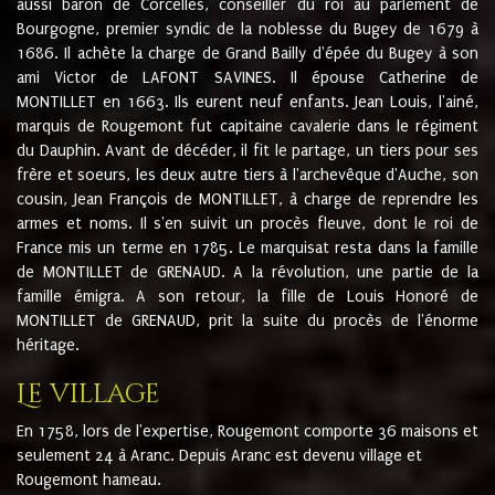
aussi baron de Corcelles, conseiller du roi au parlement de
Bourgogne, premier syndic de la noblesse du Bugey de 1679 à
1686. Il achète la charge de Grand Bailly d'épée du Bugey à son
ami Victor de LAFONT SAVINES. Il épouse Catherine de
MONTILLET en 1663. Ils eurent neuf enfants. Jean Louis, l'ainé,
marquis de Rougemont fut capitaine cavalerie dans le régiment
du Dauphin. Avant de décéder, il fit le partage, un tiers pour ses
frère et soeurs, les deux autre tiers à l'archevêque d'Auche, son
cousin, Jean François de MONTILLET, à charge de reprendre les
armes et noms. Il s'en suivit un procès fleuve, dont le roi de
France mis un terme en 1785. Le marquisat resta dans la famille
de MONTILLET de GRENAUD. A la révolution, une partie de la
famille émigra. A son retour, la fille de Louis Honoré de
MONTILLET de GRENAUD, prit la suite du procès de l'énorme
héritage.
Le village
En 1758, lors de l'expertise, Rougemont comporte 36 maisons et
seulement 24 à Aranc. Depuis Aranc est devenu village et
Rougemont hameau.