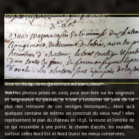
10
Achat du château de Rougemont par Joseph de GRENAUD
.
"l'an mil six cent soixante treze le ving neuvième jour du mois de novemb
nommé fut présent Messire Claude Guillaume de Moyriat chevalier baron de 
vend, purement simplement et irrevocablement a monseigneur monsieur Jose
et chavannes conseiller du roy au parlement de Bourgogne, present et accept
que le dit seigneur Baron de la Vellière a sur ses hommes, indivisables et fi
de la Velliere tout ainsi et comme le dit seigneur Baron et ses hauteurs e
présent......"
suivent les rentes, donation des terriers, etc... au prix de 880 livre louis d'or
Ci contre les signatures des vendeurs, acheteurs, témoins....
9.
vente du château de Rougemont comme bien national
Voici les photos prises en 2005 pour mon livre sur les seigneurs
"3ème lot
une mazure assez volumineuse du chateau de Rougemond, entierement delabré, avec près et hermitur
et seigneuries du plateau. Je n'ose y retourner de peur de ne
plus rien retrouver de ces vestiges historiques... Alors qu'à
quelques centaine de mètres on construit du vieux neuf ! elles
représentent le plan du château en 1838, la voute et l'entrée de
ce qui ressemble à une porte, le chemin d'accès, les murailles,
surtout celles Nord Est et Nord Ouest les mieux conservées.