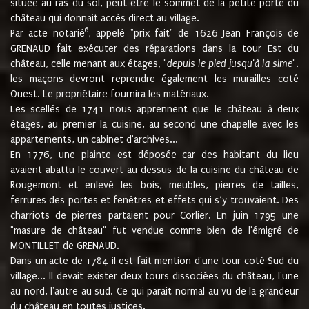
située au ras du sol, peut être le sommet de la petite porte du
château qui donnait accès direct au village.
6
Par acte notarié
, appelé "prix fait" de 1626 Jean François de
GRENAUD fait exécuter des réparations dans la tour Est du
château, celle menant aux étages, "
depuis le pied jusqu'à la sime
".
les maçons devront reprendre également les murailles coté
Ouest. Le propriétaire fournira les matériaux.
Les scellés de 1741 nous apprennent que le château à deux
étages, au premier la cuisine, au second une chapelle avec les
appartements, un cabinet d'archives...
En 1776, une plainte est déposée car des habitant du lieu
avaient abattu le couvert au dessus de la cuisine du château de
Rougemont et enlevé les bois, meubles, pierres de tailles,
ferrures des portes et fenêtres et effets qui s’y trouvaient. Des
charriots de pierres partaient pour Corlier. En juin 1795 une
"masure de château" fut vendue comme bien de l'émigré de
MONTILLET de GRENAUD.
Dans un acte de 1784 il est fait mention d'une tour coté Sud du
village... Il devait exister deux tours dissociées du château, l'une
au nord, l'autre au sud. Ce qui parait normal au vu de la grandeur
du château en toutes justices.