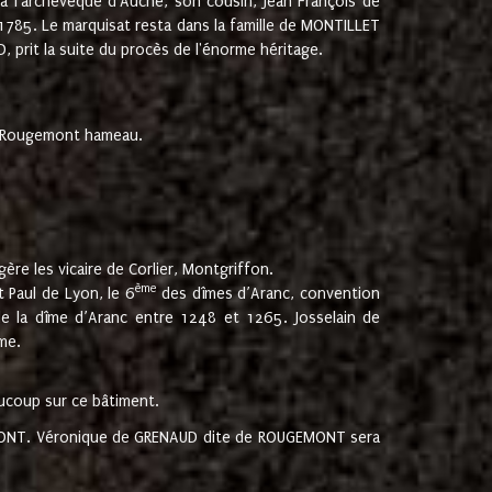
 à l'archevêque d'Auche, son cousin, Jean François de
 1785. Le marquisat resta dans la famille de MONTILLET
, prit la suite du procès de l'énorme héritage.
et Rougemont hameau.
ère les vicaire de Corlier, Montgriffon.
ème
 Paul de Lyon, le 6
des dîmes d’Aranc, convention
e la dîme d’Aranc entre 1248 et 1265. Josselain de
me.
aucoup sur ce bâtiment.
UGEMONT. Véronique de GRENAUD dite de ROUGEMONT sera