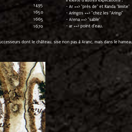
Il existe d'autres explications :
1495
- Ar ==> "près de" et Randa "limite"
1650
- Aringos ==> "chez les "Aringi"
1665
- Arena ==> "sable"
- ar ==> point d'eau.
1670
cesseurs dont le château, sise non pas à Aranc, mais dans le hameau 