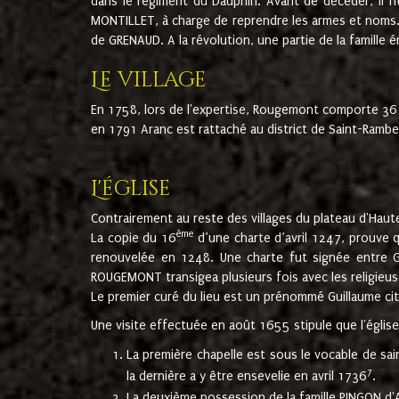
dans le régiment du Dauphin. Avant de décéder, il fi
MONTILLET, à charge de reprendre les armes et noms. I
de GRENAUD. A la révolution, une partie de la famille 
Le village
En 1758, lors de l'expertise, Rougemont comporte 36
en 1791 Aranc est rattaché au district de Saint-Ram
L'église
Contrairement au reste des villages du plateau d'Haute
ème
La copie du 16
d’une charte d’avril 1247, prouve 
renouvelée en 1248. Une charte fut signée entre G
ROUGEMONT transigea plusieurs fois avec les religieuse
Le premier curé du lieu est un prénommé Guillaume ci
Une visite effectuée en août 1655 stipule que l'églis
La première chapelle est sous le vocable de s
7
la dernière a y être ensevelie en avril 1736
.
La deuxième possession de la famille PINGON d'A