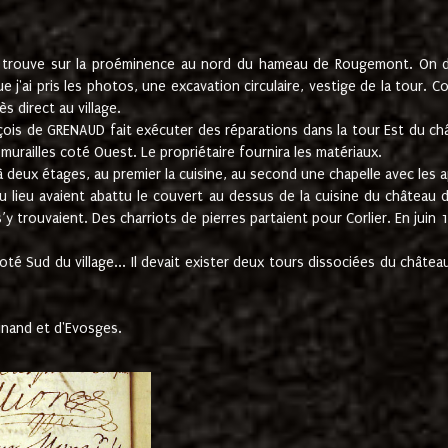
e trouve sur la proéminence au nord du hameau de Rougemont. On dev
 j'ai pris les photos, une excavation circulaire, vestige de la tour. 
 direct au village.
nçois de GRENAUD fait exécuter des réparations dans la tour Est du ch
urailles coté Ouest. Le propriétaire fournira les matériaux.
deux étages, au premier la cuisine, au second une chapelle avec les a
u lieu avaient abattu le couvert au dessus de la cuisine du château 
 s’y trouvaient. Des charriots de pierres partaient pour Corlier. En 
té Sud du village... Il devait exister deux tours dissociées du château,
inand et d'Evosges.