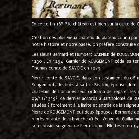
ème
En cette fin 18
le château est bien sur la carte de 
C'est un des plus vieux château du plateau connu par l
notre histoire et notre passé. On préfère construire d
Les sieurs Bernard et Humbert GARNIER de ROUGEMONT 
1
1230
. En 1254, Garnier de ROUGEMONT céda les terr
Thomas comte de SAVOIE en 1273.
Pierre comte de SAVOIE, dans son testament du 06 mai
Rougemont, destinés à sa fille Béatrix, épouse du 
châtelain de Lompnes leur ordonna de réparer les 
3
09/11/1319
, ce dernier accorda à Bartholomé de RO
situées ? forcément à la limite et entrée de la seigneu
Pierre de ROUGEMONT eut deux épouses, Bernarde de MO
représentante de la branche aînée. Veuve de Guilla
son cousin, seigneur de Pierrecloux... Elle teste en 