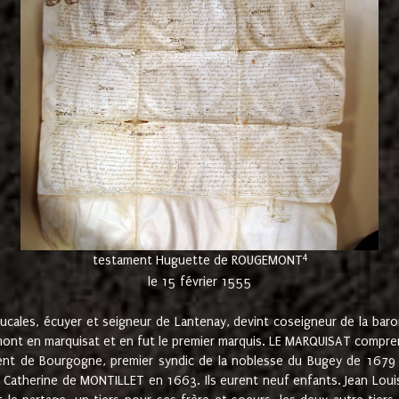
4
testament Huguette de ROUGEMONT
le 15 février 1555
cales, écuyer et seigneur de Lantenay, devint coseigneur de la bar
ont en marquisat et en fut le premier marquis. LE MARQUISAT comprenait
ement de Bourgogne, premier syndic de la noblesse du Bugey de 1679 à
Catherine de MONTILLET en 1663. Ils eurent neuf enfants. Jean Louis,