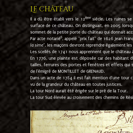
Le château
ème
Il a dû être établi vers le 12
siècle. Les ruines s
surface de ce château. On distinguait, en 2005 lorsque
sommet de la petite porte du château qui donnait accès
6
Par acte notarié
, appelé "prix fait" de 1626 Jean Fra
la sime
". les maçons devront reprendre également les m
Les scellés de 1741 nous apprennent que le château à 
En 1776, une plainte est déposée car des habitant d
tailles, ferrures des portes et fenêtres et effets qui
de l'émigré de MONTILLET de GRENAUD.
Dans un acte de 1784 il est fait mention d'une tour co
vu de la grandeur du château en toutes justices.
La tour Nord aurait été érigée sur le pré de la Tour.
La tour Sud élevée au croisement des chemins de Rés