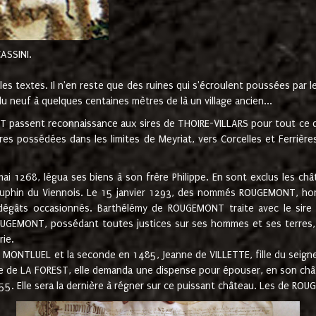
CASSINI.
es textes. Il n'en reste que des ruines qui s'écroulent poussées par 
u neuf à quelques centaines mètres de là un village ancien...
passent reconnaissance aux sires de THOIRE-VILLARS pour tout ce qu
es possédées dans les limites de Meyriat, vers Corcelles et Ferrièr
 1268, légua ses biens à son frère Philippe. En sont exclus les châ
dauphin du Viennois. Le 15 janvier 1293, des nommés ROUGEMONT, ho
dégâts occasionnés. Barthélémy de ROUGEMONT traite avec le sire 
UGEMONT, possédant toutes justices sur ses hommes et ses terres, à
rie.
NTLUEL et la seconde en 1485, Jeanne de VILLETTE, fille du seigneur 
ume de LA FOREST, elle demanda une dispense pour épouser, en son c
1555. Elle sera la dernière à régner sur ce puissant château. Les de 