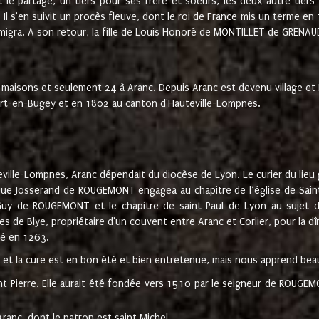
t le partage, un tiers pour ses frère et soeurs, les deux autre tiers
l s'en suivit un procès fleuve, dont le roi de France mis un terme en
émigra. A son retour, la fille de Louis Honoré de MONTILLET de GRENAUD
 maisons et seulement 24 à Aranc. Depuis Aranc est devenu village 
bert-en-Bugey et en 1802 au canton d'Hauteville-Lompnes.
ville-Lompnes, Aranc dépendait du diocèse de Lyon. Le curier du lieu g
que Josserand de ROUGEMONT engagea au chapitre de l’église de Saint
uy de ROUGEMONT et le chapitre de saint Paul de Lyon au sujet d
s de Blye, propriétaire d'un couvent entre Aranc et Corlier, pour la dî
té en 1263.
e et la cure est en bon été et bien entretenue, mais nous apprend be
aint Pierre. Elle aurait été fondée vers 1510 par le seigneur de RO
ranc, dont le patron est saint Michel.