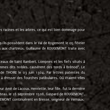
les racines et les arbres, ce qui est bien dommage pour
'ils possèdent dans le Val de Rogemont le 05 février
es aux chartreux. Guillaume de ROUGEMONT traite avec
teaux de Saint Rambert, Lompnes et les fiefs situés à
2
mmes dits nobles, causèrent des tords à Brénod
. Le
de THOIRE le 03 juin 1304. Par lettres patentes du
 dresser des fourches patibulaires. Où étaient-elles
Amé de Lacoux. Henriette, leur fille, fut la dernière
hâteau, le 28 septembre 1508, Gaspard de ROUGEMONT,
ROUGEMONT continuèrent en Bresse, seigneur de Vernaux.