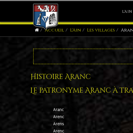
L'AIN
Accueil
L'Ain
Les villages
Ara
Histoire Aranc
Le patronyme Aranc à trav
Aranc
Arenc
Arens
Arenc