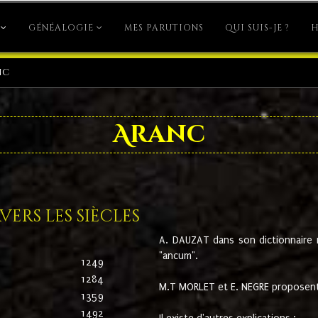
GÉNÉALOGIE
MES PARUTIONS
QUI SUIS-JE ?
H
nc
Aranc
ers les siècles
A. DAUZAT dans son dictionnaire n'
"ancum".
1249
1284
M.T MORLET et E. NEGRE proposent
1359
1492