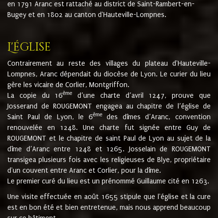
en 1791 Aranc est rattaché au district de Saint-Rambert-en-
Bugey et en 1802 au canton d'Hauteville-Lompnes.
L'église
Contrairement au reste des villages du plateau d'Hauteville-
Lompnes, Aranc dépendait du diocèse de Lyon. Le curier du lieu
gère les vicaire de Corlier, Montgriffon.
ème
La copie du 16
d’une charte d’avril 1247, prouve que
Josserand de ROUGEMONT engagea au chapitre de l’église de
ème
Saint Paul de Lyon, le 6
des dîmes d’Aranc, convention
renouvelée en 1248. Une charte fut signée entre Guy de
ROUGEMONT et le chapitre de saint Paul de Lyon au sujet de la
dîme d’Aranc entre 1248 et 1265. Josselain de ROUGEMONT
transigea plusieurs fois avec les religieuses de Blye, propriétaire
d'un couvent entre Aranc et Corlier, pour la dîme.
Le premier curé du lieu est un prénommé Guillaume cité en 1263.
Une visite effectuée en août 1655 stipule que l'église et la cure
est en bon été et bien entretenue, mais nous apprend beaucoup