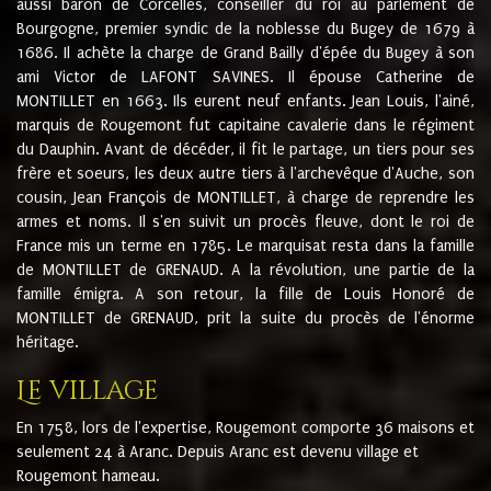
aussi baron de Corcelles, conseiller du roi au parlement de
Bourgogne, premier syndic de la noblesse du Bugey de 1679 à
1686. Il achète la charge de Grand Bailly d'épée du Bugey à son
ami Victor de LAFONT SAVINES. Il épouse Catherine de
MONTILLET en 1663. Ils eurent neuf enfants. Jean Louis, l'ainé,
marquis de Rougemont fut capitaine cavalerie dans le régiment
du Dauphin. Avant de décéder, il fit le partage, un tiers pour ses
frère et soeurs, les deux autre tiers à l'archevêque d'Auche, son
cousin, Jean François de MONTILLET, à charge de reprendre les
armes et noms. Il s'en suivit un procès fleuve, dont le roi de
France mis un terme en 1785. Le marquisat resta dans la famille
de MONTILLET de GRENAUD. A la révolution, une partie de la
famille émigra. A son retour, la fille de Louis Honoré de
MONTILLET de GRENAUD, prit la suite du procès de l'énorme
héritage.
Le village
En 1758, lors de l'expertise, Rougemont comporte 36 maisons et
seulement 24 à Aranc. Depuis Aranc est devenu village et
Rougemont hameau.