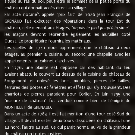
située au ras du sol, peut être le sommet de la petite porte du
château qui donnait accès direct au village.
6
Par acte notarié
, appelé "prix fait" de 1626 Jean François de
GRENAUD fait exécuter des réparations dans la tour Est du
château, celle menant aux étages, "
depuis le pied jusqu'à la sime
".
les maçons devront reprendre également les murailles coté
Ouest. Le propriétaire fournira les matériaux.
Les scellés de 1741 nous apprennent que le château à deux
étages, au premier la cuisine, au second une chapelle avec les
appartements, un cabinet d'archives...
En 1776, une plainte est déposée car des habitant du lieu
avaient abattu le couvert au dessus de la cuisine du château de
Rougemont et enlevé les bois, meubles, pierres de tailles,
ferrures des portes et fenêtres et effets qui s’y trouvaient. Des
charriots de pierres partaient pour Corlier. En juin 1795 une
"masure de château" fut vendue comme bien de l'émigré de
MONTILLET de GRENAUD.
Dans un acte de 1784 il est fait mention d'une tour coté Sud du
village... Il devait exister deux tours dissociées du château, l'une
au nord, l'autre au sud. Ce qui parait normal au vu de la grandeur
du château en toutes justices.