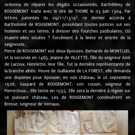
ordonna de réparer les dégâts occasionnés. Barthélémy de
ROUGEMONT traite avec le sire de THOIRE le 03 juin 1304. Par
3
lettres patentes du 09/11/1319
, ce dernier accorda à
Bartholomé de ROUGEMONT, possédant toutes justices sur ses
hommes et ses terres, à dresser des fourches patibulaires. Où
étaient-elles situées ? forcément à la limite et entrée de la
seigneurie.
Pierre de ROUGEMONT eut deux épouses, Bernarde de MONTLUEL
et la seconde en 1485, Jeanne de VILLETTE, fille du seigneur Amé
de Lacoux. Henriette, leur fille, fut la dernière représentante de
la branche aînée. Veuve de Guillaume de LA FOREST, elle demanda
une dispense pour épouser, en son château, le 28 septembre
1508, Gaspard de ROUGEMONT, son cousin, seigneur de
Pierrecloux... Elle teste en 1555. Elle sera la dernière à régner sur
ce puissant château. Les de ROUGEMONT continuèrent en
Bresse, seigneur de Vernaux.