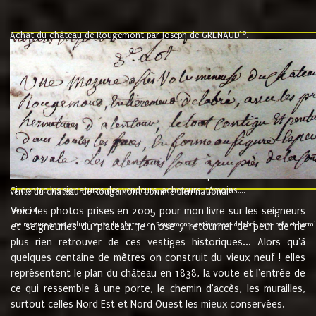
10
Achat du château de Rougemont par Joseph de GRENAUD
.
"l'an mil six cent soixante treze le ving neuvième jour du mois de novemb
nommé fut présent Messire Claude Guillaume de Moyriat chevalier baron de 
vend, purement simplement et irrevocablement a monseigneur monsieur Jose
et chavannes conseiller du roy au parlement de Bourgogne, present et accept
que le dit seigneur Baron de la Vellière a sur ses hommes, indivisables et fi
de la Velliere tout ainsi et comme le dit seigneur Baron et ses hauteurs e
présent......"
suivent les rentes, donation des terriers, etc... au prix de 880 livre louis d'or
Ci contre les signatures des vendeurs, acheteurs, témoins....
9.
vente du château de Rougemont comme bien national
Voici les photos prises en 2005 pour mon livre sur les seigneurs
"3ème lot
une mazure assez volumineuse du chateau de Rougemond, entierement delabré, avec près et hermitur
et seigneuries du plateau. Je n'ose y retourner de peur de ne
plus rien retrouver de ces vestiges historiques... Alors qu'à
quelques centaine de mètres on construit du vieux neuf ! elles
représentent le plan du château en 1838, la voute et l'entrée de
ce qui ressemble à une porte, le chemin d'accès, les murailles,
surtout celles Nord Est et Nord Ouest les mieux conservées.