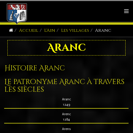
Accueil
L'Ain
Les villages
Aranc
Aranc
Histoire Aranc
Le patronyme Aranc à travers
les siècles
Aranc
1249
Arenc
1284
Arens