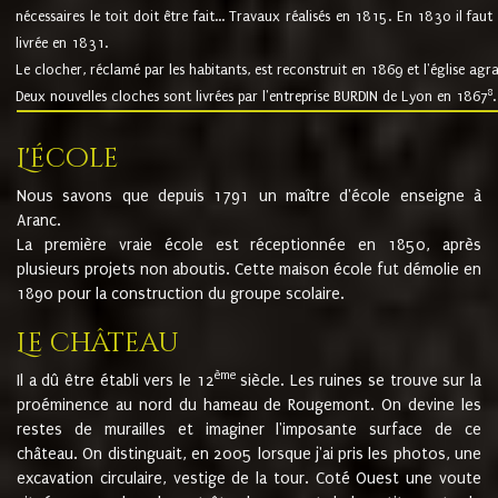
nécessaires le toit doit être fait... Travaux réalisés en 1815. En 1830 il faut
livrée en 1831.
Le clocher, réclamé par les habitants, est reconstruit en 1869 et l'église agr
8
Deux nouvelles cloches sont livrées par l'entreprise BURDIN de Lyon en 1867
.
L'école
Nous savons que depuis 1791 un maître d'école enseigne à
Aranc.
La première vraie école est réceptionnée en 1850, après
plusieurs projets non aboutis. Cette maison école fut démolie en
1890 pour la construction du groupe scolaire.
Le château
ème
Il a dû être établi vers le 12
siècle. Les ruines se trouve sur la
proéminence au nord du hameau de Rougemont. On devine les
restes de murailles et imaginer l'imposante surface de ce
château. On distinguait, en 2005 lorsque j'ai pris les photos, une
excavation circulaire, vestige de la tour. Coté Ouest une voute