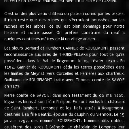
En cette fin 18
le château est bien sur la carte de CASSINI.
C'est un des plus vieux château du plateau connu par les textes.
Il n'en reste que des ruines qui s'écroulent poussées par les
racines et les arbres, ce qui est bien dommage pour notre
histoire et notre passé. On préfère construire du neuf à
quelques centaines mètres de là un village ancien...
Les sieurs Bernard et Humbert GARNIER de ROUGEMONT passent
reconnaissance aux sires de THOIRE-VILLARS pour tout ce qu'ils
1
possèdent dans le Val de Rogemont le 05 février 1230
. En
1254, Garnier de ROUGEMONT céda les terres possédées dans
les limites de Meyriat, vers Corcelles et Ferrières aux chartreux.
Guillaume de ROUGEMONT traite avec Thomas comte de SAVOIE
en 1273.
Pierre comte de SAVOIE, dans son testament du 06 mai 1268,
légua ses biens à son frère Philippe. En sont exclus les châteaux
de Saint Rambert, Lompnes et les fiefs situés à Rougemont,
destinés à sa fille Béatrix, épouse du dauphin du Viennois. Le 15
janvier 1293, des nommés ROUGEMONT, hommes dits nobles,
2
causèrent des tords à Brénod
. Le châtelain de Lompnes leur