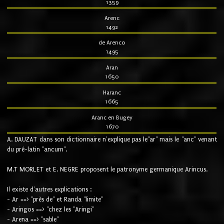
1359
Arenc
1492
de Arenco
1495
Aran
1650
Haranc
1665
Aranc en Bugey
1670
A. DAUZAT dans son dictionnaire n'explique pas le"ar" mais le "anc" venant
du pré-latin "ancum".
M.T MORLET et E. NEGRE proposent le patronyme germanique Arincus.
Il existe d'autres explications :
- Ar ==> "près de" et Randa "limite"
- Aringos ==> "chez les "Aringi"
- Arena ==> "sable"