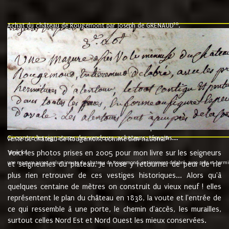
10
Achat du château de Rougemont par Joseph de GRENAUD
.
"l'an mil six cent soixante treze le ving neuvième jour du mois de novemb
nommé fut présent Messire Claude Guillaume de Moyriat chevalier baron de 
vend, purement simplement et irrevocablement a monseigneur monsieur Jose
et chavannes conseiller du roy au parlement de Bourgogne, present et accept
que le dit seigneur Baron de la Vellière a sur ses hommes, indivisables et fi
de la Velliere tout ainsi et comme le dit seigneur Baron et ses hauteurs e
présent......"
suivent les rentes, donation des terriers, etc... au prix de 880 livre louis d'or
Ci contre les signatures des vendeurs, acheteurs, témoins....
9.
vente du château de Rougemont comme bien national
Voici les photos prises en 2005 pour mon livre sur les seigneurs
"3ème lot
une mazure assez volumineuse du chateau de Rougemond, entierement delabré, avec près et hermitur
et seigneuries du plateau. Je n'ose y retourner de peur de ne
plus rien retrouver de ces vestiges historiques... Alors qu'à
quelques centaine de mètres on construit du vieux neuf ! elles
représentent le plan du château en 1838, la voute et l'entrée de
ce qui ressemble à une porte, le chemin d'accès, les murailles,
surtout celles Nord Est et Nord Ouest les mieux conservées.