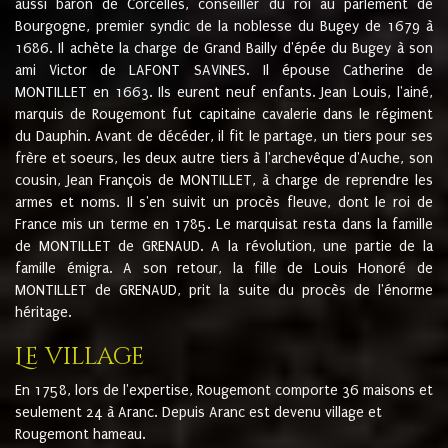
aussi baron de Corcelles, conseiller du roi au parlement de
Bourgogne, premier syndic de la noblesse du Bugey de 1679 à
1686. Il achète la charge de Grand Bailly d'épée du Bugey à son
ami Victor de LAFONT SAVINES. Il épouse Catherine de
MONTILLET en 1663. Ils eurent neuf enfants. Jean Louis, l'ainé,
marquis de Rougemont fut capitaine cavalerie dans le régiment
du Dauphin. Avant de décéder, il fit le partage, un tiers pour ses
frère et soeurs, les deux autre tiers à l'archevêque d'Auche, son
cousin, Jean François de MONTILLET, à charge de reprendre les
armes et noms. Il s'en suivit un procès fleuve, dont le roi de
France mis un terme en 1785. Le marquisat resta dans la famille
de MONTILLET de GRENAUD. A la révolution, une partie de la
famille émigra. A son retour, la fille de Louis Honoré de
MONTILLET de GRENAUD, prit la suite du procès de l'énorme
héritage.
Le village
En 1758, lors de l'expertise, Rougemont comporte 36 maisons et
seulement 24 à Aranc. Depuis Aranc est devenu village et
Rougemont hameau.