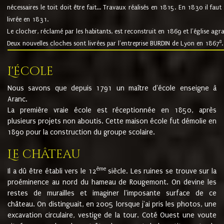
nécessaires le toit doit être fait... Travaux réalisés en 1815. En 1830 il faut
livrée en 1831.
Le clocher, réclamé par les habitants, est reconstruit en 1869 et l'église agr
8
Deux nouvelles cloches sont livrées par l'entreprise BURDIN de Lyon en 1867
.
L'école
Nous savons que depuis 1791 un maître d'école enseigne à
Aranc.
La première vraie école est réceptionnée en 1850, après
plusieurs projets non aboutis. Cette maison école fut démolie en
1890 pour la construction du groupe scolaire.
Le château
ème
Il a dû être établi vers le 12
siècle. Les ruines se trouve sur la
proéminence au nord du hameau de Rougemont. On devine les
restes de murailles et imaginer l'imposante surface de ce
château. On distinguait, en 2005 lorsque j'ai pris les photos, une
excavation circulaire, vestige de la tour. Coté Ouest une voute