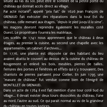
située au ras du sol, peut être le sommet de la petite porte du
château qui donnait accès direct au village.
6
Par acte notarié
, appelé "prix fait" de 1626 Jean François de
GRENAUD fait exécuter des réparations dans la tour Est du
château, celle menant aux étages, "
depuis le pied jusqu'à la sime
".
les maçons devront reprendre également les murailles coté
Ouest. Le propriétaire fournira les matériaux.
Les scellés de 1741 nous apprennent que le château à deux
étages, au premier la cuisine, au second une chapelle avec les
appartements, un cabinet d'archives...
En 1776, une plainte est déposée car des habitant du lieu
avaient abattu le couvert au dessus de la cuisine du château de
Rougemont et enlevé les bois, meubles, pierres de tailles,
ferrures des portes et fenêtres et effets qui s’y trouvaient. Des
charriots de pierres partaient pour Corlier. En juin 1795 une
"masure de château" fut vendue comme bien de l'émigré de
MONTILLET de GRENAUD.
Dans un acte de 1784 il est fait mention d'une tour coté Sud du
village... Il devait exister deux tours dissociées du château, l'une
au nord, l'autre au sud. Ce qui parait normal au vu de la grandeur
du château en toutes justices.