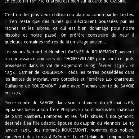
En cette fin 18
le château est bien sur la carte de CASSINI.
C'est un des plus vieux château du plateau connu par les textes.
Il n'en reste que des ruines qui s'écroulent poussées par les
racines et les arbres, ce qui est bien dommage pour notre
histoire et notre passé. On préfère construire du neuf à
quelques centaines mètres de là un village ancien...
Les sieurs Bernard et Humbert GARNIER de ROUGEMONT passent
reconnaissance aux sires de THOIRE-VILLARS pour tout ce qu'ils
1
possèdent dans le Val de Rogemont le 05 février 1230
. En
1254, Garnier de ROUGEMONT céda les terres possédées dans
les limites de Meyriat, vers Corcelles et Ferrières aux chartreux.
Guillaume de ROUGEMONT traite avec Thomas comte de SAVOIE
en 1273.
Pierre comte de SAVOIE, dans son testament du 06 mai 1268,
légua ses biens à son frère Philippe. En sont exclus les châteaux
de Saint Rambert, Lompnes et les fiefs situés à Rougemont,
destinés à sa fille Béatrix, épouse du dauphin du Viennois. Le 15
janvier 1293, des nommés ROUGEMONT, hommes dits nobles,
2
causèrent des tords à Brénod
. Le châtelain de Lompnes leur