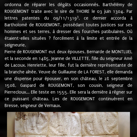
ordonna de réparer les dégâts occasionnés. Barthélémy de
ROUGEMONT traite avec le sire de THOIRE le 03 juin 1304. Par
3
lettres patentes du 09/11/1319
, ce dernier accorda à
Bartholomé de ROUGEMONT, possédant toutes justices sur ses
hommes et ses terres, à dresser des fourches patibulaires. Où
étaient-elles situées ? forcément à la limite et entrée de la
seigneurie.
Pierre de ROUGEMONT eut deux épouses, Bernarde de MONTLUEL
et la seconde en 1485, Jeanne de VILLETTE, fille du seigneur Amé
de Lacoux. Henriette, leur fille, fut la dernière représentante de
la branche aînée. Veuve de Guillaume de LA FOREST, elle demanda
une dispense pour épouser, en son château, le 28 septembre
1508, Gaspard de ROUGEMONT, son cousin, seigneur de
Pierrecloux... Elle teste en 1555. Elle sera la dernière à régner sur
ce puissant château. Les de ROUGEMONT continuèrent en
Bresse, seigneur de Vernaux.