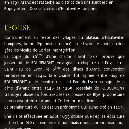
en 1791 Aranc est rattaché au district de Saint-Rambert-en-
Bugey et en 1802 au canton d'Hauteville-Lompnes.
L'église
Contrairement au reste des villages du plateau d'Hauteville-
Lompnes, Aranc dépendait du diocèse de Lyon. Le curier du lieu
gère les vicaire de Corlier, Montgriffon.
ème
La copie du 16
d’une charte d’avril 1247, prouve que
Josserand de ROUGEMONT engagea au chapitre de l’église de
ème
Saint Paul de Lyon, le 6
des dîmes d’Aranc, convention
renouvelée en 1248. Une charte fut signée entre Guy de
ROUGEMONT et le chapitre de saint Paul de Lyon au sujet de la
dîme d’Aranc entre 1248 et 1265. Josselain de ROUGEMONT
transigea plusieurs fois avec les religieuses de Blye, propriétaire
d'un couvent entre Aranc et Corlier, pour la dîme.
Le premier curé du lieu est un prénommé Guillaume cité en 1263.
Une visite effectuée en août 1655 stipule que l'église et la cure
est en bon été et bien entretenue, mais nous apprend beaucoup