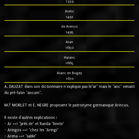
1359
Arenc
1492
de Arenco
1495
Aran
1650
Haranc
1665
Aranc en Bugey
1670
A. DAUZAT dans son dictionnaire n'explique pas le"ar" mais le "anc" venant
du pré-latin "ancum".
M.T MORLET et E. NEGRE proposent le patronyme germanique Arincus.
Il existe d'autres explications :
- Ar ==> "près de" et Randa "limite"
- Aringos ==> "chez les "Aringi"
- Arena ==> "sable"