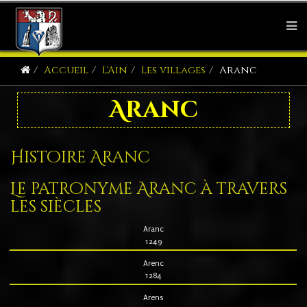
Accueil
L'Ain
Les villages
Aranc
Aranc
Histoire Aranc
Le patronyme Aranc à travers
les siècles
Aranc
1249
Arenc
1284
Arens