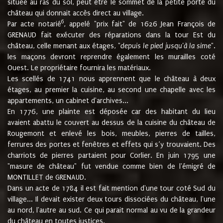
située au ras du sol, peut être le sommet de la petite porte du
château qui donnait accès direct au village.
6
Par acte notarié
, appelé "prix fait" de 1626 Jean François de
GRENAUD fait exécuter des réparations dans la tour Est du
château, celle menant aux étages, "
depuis le pied jusqu'à la sime
".
les maçons devront reprendre également les murailles coté
Ouest. Le propriétaire fournira les matériaux.
Les scellés de 1741 nous apprennent que le château à deux
étages, au premier la cuisine, au second une chapelle avec les
appartements, un cabinet d'archives...
En 1776, une plainte est déposée car des habitant du lieu
avaient abattu le couvert au dessus de la cuisine du château de
Rougemont et enlevé les bois, meubles, pierres de tailles,
ferrures des portes et fenêtres et effets qui s’y trouvaient. Des
charriots de pierres partaient pour Corlier. En juin 1795 une
"masure de château" fut vendue comme bien de l'émigré de
MONTILLET de GRENAUD.
Dans un acte de 1784 il est fait mention d'une tour coté Sud du
village... Il devait exister deux tours dissociées du château, l'une
au nord, l'autre au sud. Ce qui parait normal au vu de la grandeur
du château en toutes justices.