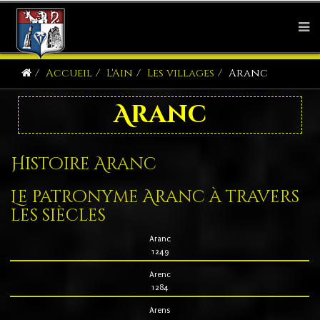
Accueil
L'Ain
Les villages
Aranc
Aranc
Histoire Aranc
Le patronyme Aranc à travers
les siècles
Aranc
1249
Arenc
1284
Arens