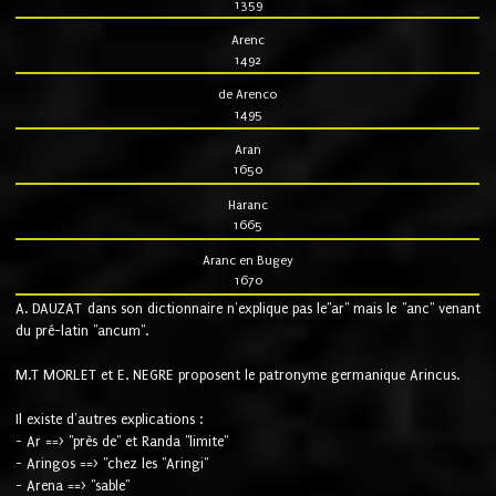
1359
Arenc
1492
de Arenco
1495
Aran
1650
Haranc
1665
Aranc en Bugey
1670
A. DAUZAT dans son dictionnaire n'explique pas le"ar" mais le "anc" venant
du pré-latin "ancum".
M.T MORLET et E. NEGRE proposent le patronyme germanique Arincus.
Il existe d'autres explications :
- Ar ==> "près de" et Randa "limite"
- Aringos ==> "chez les "Aringi"
- Arena ==> "sable"