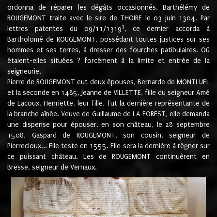
ordonna de réparer les dégâts occasionnés. Barthélémy de
ROUGEMONT traite avec le sire de THOIRE le 03 juin 1304. Par
3
lettres patentes du 09/11/1319
, ce dernier accorda à
Bartholomé de ROUGEMONT, possédant toutes justices sur ses
hommes et ses terres, à dresser des fourches patibulaires. Où
étaient-elles situées ? forcément à la limite et entrée de la
seigneurie.
Pierre de ROUGEMONT eut deux épouses, Bernarde de MONTLUEL
et la seconde en 1485, Jeanne de VILLETTE, fille du seigneur Amé
de Lacoux. Henriette, leur fille, fut la dernière représentante de
la branche aînée. Veuve de Guillaume de LA FOREST, elle demanda
une dispense pour épouser, en son château, le 28 septembre
1508, Gaspard de ROUGEMONT, son cousin, seigneur de
Pierrecloux... Elle teste en 1555. Elle sera la dernière à régner sur
ce puissant château. Les de ROUGEMONT continuèrent en
Bresse, seigneur de Vernaux.