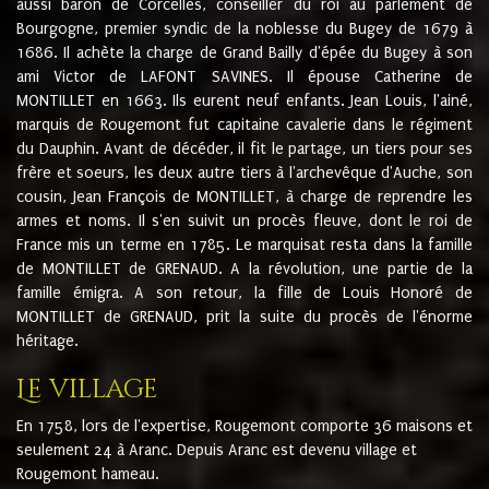
aussi baron de Corcelles, conseiller du roi au parlement de
Bourgogne, premier syndic de la noblesse du Bugey de 1679 à
1686. Il achète la charge de Grand Bailly d'épée du Bugey à son
ami Victor de LAFONT SAVINES. Il épouse Catherine de
MONTILLET en 1663. Ils eurent neuf enfants. Jean Louis, l'ainé,
marquis de Rougemont fut capitaine cavalerie dans le régiment
du Dauphin. Avant de décéder, il fit le partage, un tiers pour ses
frère et soeurs, les deux autre tiers à l'archevêque d'Auche, son
cousin, Jean François de MONTILLET, à charge de reprendre les
armes et noms. Il s'en suivit un procès fleuve, dont le roi de
France mis un terme en 1785. Le marquisat resta dans la famille
de MONTILLET de GRENAUD. A la révolution, une partie de la
famille émigra. A son retour, la fille de Louis Honoré de
MONTILLET de GRENAUD, prit la suite du procès de l'énorme
héritage.
Le village
En 1758, lors de l'expertise, Rougemont comporte 36 maisons et
seulement 24 à Aranc. Depuis Aranc est devenu village et
Rougemont hameau.