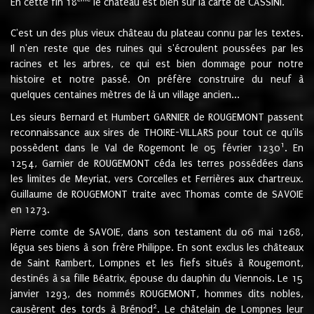
En cette fin 18
le château est bien sur la carte de CASSINI.
C'est un des plus vieux château du plateau connu par les textes.
Il n'en reste que des ruines qui s'écroulent poussées par les
racines et les arbres, ce qui est bien dommage pour notre
histoire et notre passé. On préfère construire du neuf à
quelques centaines mètres de là un village ancien...
Les sieurs Bernard et Humbert GARNIER de ROUGEMONT passent
reconnaissance aux sires de THOIRE-VILLARS pour tout ce qu'ils
1
possèdent dans le Val de Rogemont le 05 février 1230
. En
1254, Garnier de ROUGEMONT céda les terres possédées dans
les limites de Meyriat, vers Corcelles et Ferrières aux chartreux.
Guillaume de ROUGEMONT traite avec Thomas comte de SAVOIE
en 1273.
Pierre comte de SAVOIE, dans son testament du 06 mai 1268,
légua ses biens à son frère Philippe. En sont exclus les châteaux
de Saint Rambert, Lompnes et les fiefs situés à Rougemont,
destinés à sa fille Béatrix, épouse du dauphin du Viennois. Le 15
janvier 1293, des nommés ROUGEMONT, hommes dits nobles,
2
causèrent des tords à Brénod
. Le châtelain de Lompnes leur