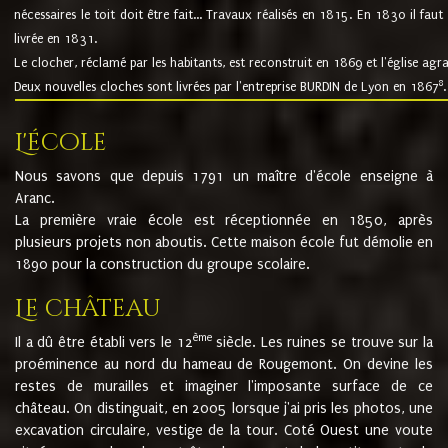
nécessaires le toit doit être fait... Travaux réalisés en 1815. En 1830 il faut
livrée en 1831.
Le clocher, réclamé par les habitants, est reconstruit en 1869 et l'église agr
8
Deux nouvelles cloches sont livrées par l'entreprise BURDIN de Lyon en 1867
.
L'école
Nous savons que depuis 1791 un maître d'école enseigne à
Aranc.
La première vraie école est réceptionnée en 1850, après
plusieurs projets non aboutis. Cette maison école fut démolie en
1890 pour la construction du groupe scolaire.
Le château
ème
Il a dû être établi vers le 12
siècle. Les ruines se trouve sur la
proéminence au nord du hameau de Rougemont. On devine les
restes de murailles et imaginer l'imposante surface de ce
château. On distinguait, en 2005 lorsque j'ai pris les photos, une
excavation circulaire, vestige de la tour. Coté Ouest une voute