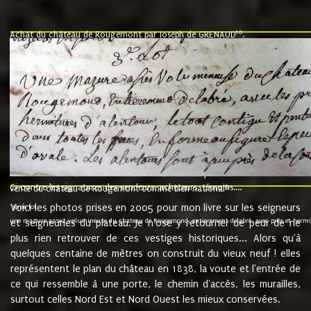
10
Achat du château de Rougemont par Joseph de GRENAUD
.
"l'an mil six cent soixante treze le ving neuvième jour du mois de novemb
nommé fut présent Messire Claude Guillaume de Moyriat chevalier baron de 
vend, purement simplement et irrevocablement a monseigneur monsieur Jose
et chavannes conseiller du roy au parlement de Bourgogne, present et accept
que le dit seigneur Baron de la Vellière a sur ses hommes, indivisables et fi
de la Velliere tout ainsi et comme le dit seigneur Baron et ses hauteurs e
présent......"
suivent les rentes, donation des terriers, etc... au prix de 880 livre louis d'or
Ci contre les signatures des vendeurs, acheteurs, témoins....
9.
vente du château de Rougemont comme bien national
Voici les photos prises en 2005 pour mon livre sur les seigneurs
"3ème lot
une mazure assez volumineuse du chateau de Rougemond, entierement delabré, avec près et hermitur
et seigneuries du plateau. Je n'ose y retourner de peur de ne
plus rien retrouver de ces vestiges historiques... Alors qu'à
quelques centaine de mètres on construit du vieux neuf ! elles
représentent le plan du château en 1838, la voute et l'entrée de
ce qui ressemble à une porte, le chemin d'accès, les murailles,
surtout celles Nord Est et Nord Ouest les mieux conservées.