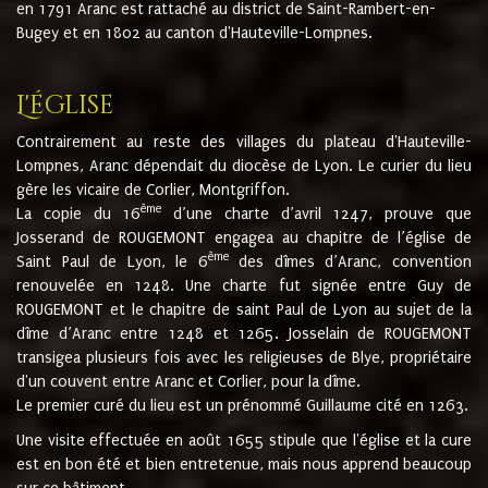
en 1791 Aranc est rattaché au district de Saint-Rambert-en-
Bugey et en 1802 au canton d'Hauteville-Lompnes.
L'église
Contrairement au reste des villages du plateau d'Hauteville-
Lompnes, Aranc dépendait du diocèse de Lyon. Le curier du lieu
gère les vicaire de Corlier, Montgriffon.
ème
La copie du 16
d’une charte d’avril 1247, prouve que
Josserand de ROUGEMONT engagea au chapitre de l’église de
ème
Saint Paul de Lyon, le 6
des dîmes d’Aranc, convention
renouvelée en 1248. Une charte fut signée entre Guy de
ROUGEMONT et le chapitre de saint Paul de Lyon au sujet de la
dîme d’Aranc entre 1248 et 1265. Josselain de ROUGEMONT
transigea plusieurs fois avec les religieuses de Blye, propriétaire
d'un couvent entre Aranc et Corlier, pour la dîme.
Le premier curé du lieu est un prénommé Guillaume cité en 1263.
Une visite effectuée en août 1655 stipule que l'église et la cure
est en bon été et bien entretenue, mais nous apprend beaucoup