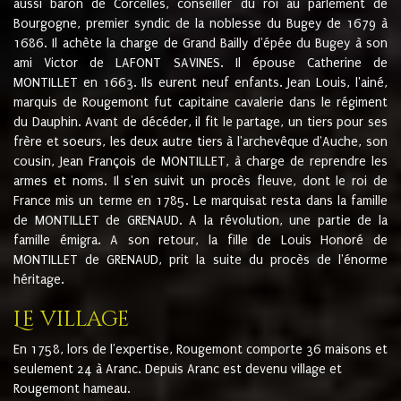
aussi baron de Corcelles, conseiller du roi au parlement de
Bourgogne, premier syndic de la noblesse du Bugey de 1679 à
1686. Il achète la charge de Grand Bailly d'épée du Bugey à son
ami Victor de LAFONT SAVINES. Il épouse Catherine de
MONTILLET en 1663. Ils eurent neuf enfants. Jean Louis, l'ainé,
marquis de Rougemont fut capitaine cavalerie dans le régiment
du Dauphin. Avant de décéder, il fit le partage, un tiers pour ses
frère et soeurs, les deux autre tiers à l'archevêque d'Auche, son
cousin, Jean François de MONTILLET, à charge de reprendre les
armes et noms. Il s'en suivit un procès fleuve, dont le roi de
France mis un terme en 1785. Le marquisat resta dans la famille
de MONTILLET de GRENAUD. A la révolution, une partie de la
famille émigra. A son retour, la fille de Louis Honoré de
MONTILLET de GRENAUD, prit la suite du procès de l'énorme
héritage.
Le village
En 1758, lors de l'expertise, Rougemont comporte 36 maisons et
seulement 24 à Aranc. Depuis Aranc est devenu village et
Rougemont hameau.