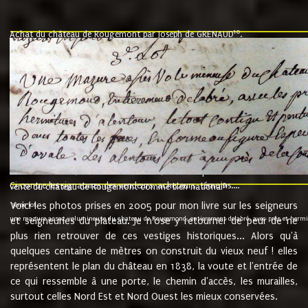
10
Achat du château de Rougemont par Joseph de GRENAUD
.
"l'an mil six cent soixante treze le ving neuvième jour du mois de novemb
nommé fut présent Messire Claude Guillaume de Moyriat chevalier baron de 
vend, purement simplement et irrevocablement a monseigneur monsieur Jose
et chavannes conseiller du roy au parlement de Bourgogne, present et accept
que le dit seigneur Baron de la Vellière a sur ses hommes, indivisables et fi
de la Velliere tout ainsi et comme le dit seigneur Baron et ses hauteurs e
présent......"
suivent les rentes, donation des terriers, etc... au prix de 880 livre louis d'or
Ci contre les signatures des vendeurs, acheteurs, témoins....
9.
vente du château de Rougemont comme bien national
Voici les photos prises en 2005 pour mon livre sur les seigneurs
"3ème lot
une mazure assez volumineuse du chateau de Rougemond, entierement delabré, avec près et hermitur
et seigneuries du plateau. Je n'ose y retourner de peur de ne
plus rien retrouver de ces vestiges historiques... Alors qu'à
quelques centaine de mètres on construit du vieux neuf ! elles
représentent le plan du château en 1838, la voute et l'entrée de
ce qui ressemble à une porte, le chemin d'accès, les murailles,
surtout celles Nord Est et Nord Ouest les mieux conservées.