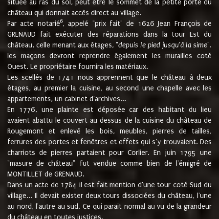
située au ras du sol, peut être le sommet de la petite porte du
château qui donnait accès direct au village.
6
Par acte notarié
, appelé "prix fait" de 1626 Jean François de
GRENAUD fait exécuter des réparations dans la tour Est du
château, celle menant aux étages, "
depuis le pied jusqu'à la sime
".
les maçons devront reprendre également les murailles coté
Ouest. Le propriétaire fournira les matériaux.
Les scellés de 1741 nous apprennent que le château à deux
étages, au premier la cuisine, au second une chapelle avec les
appartements, un cabinet d'archives...
En 1776, une plainte est déposée car des habitant du lieu
avaient abattu le couvert au dessus de la cuisine du château de
Rougemont et enlevé les bois, meubles, pierres de tailles,
ferrures des portes et fenêtres et effets qui s’y trouvaient. Des
charriots de pierres partaient pour Corlier. En juin 1795 une
"masure de château" fut vendue comme bien de l'émigré de
MONTILLET de GRENAUD.
Dans un acte de 1784 il est fait mention d'une tour coté Sud du
village... Il devait exister deux tours dissociées du château, l'une
au nord, l'autre au sud. Ce qui parait normal au vu de la grandeur
du château en toutes justices.