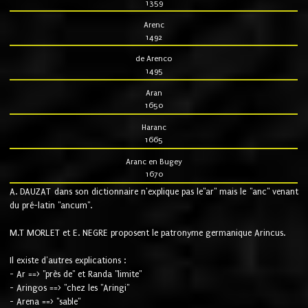
1359
Arenc
1492
de Arenco
1495
Aran
1650
Haranc
1665
Aranc en Bugey
1670
A. DAUZAT dans son dictionnaire n'explique pas le"ar" mais le "anc" venant
du pré-latin "ancum".
M.T MORLET et E. NEGRE proposent le patronyme germanique Arincus.
Il existe d'autres explications :
- Ar ==> "près de" et Randa "limite"
- Aringos ==> "chez les "Aringi"
- Arena ==> "sable"