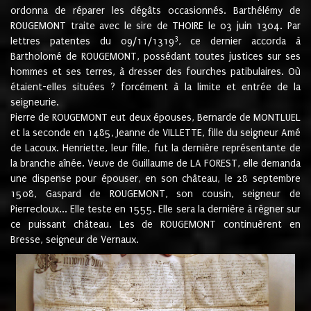
ordonna de réparer les dégâts occasionnés. Barthélémy de
ROUGEMONT traite avec le sire de THOIRE le 03 juin 1304. Par
3
lettres patentes du 09/11/1319
, ce dernier accorda à
Bartholomé de ROUGEMONT, possédant toutes justices sur ses
hommes et ses terres, à dresser des fourches patibulaires. Où
étaient-elles situées ? forcément à la limite et entrée de la
seigneurie.
Pierre de ROUGEMONT eut deux épouses, Bernarde de MONTLUEL
et la seconde en 1485, Jeanne de VILLETTE, fille du seigneur Amé
de Lacoux. Henriette, leur fille, fut la dernière représentante de
la branche aînée. Veuve de Guillaume de LA FOREST, elle demanda
une dispense pour épouser, en son château, le 28 septembre
1508, Gaspard de ROUGEMONT, son cousin, seigneur de
Pierrecloux... Elle teste en 1555. Elle sera la dernière à régner sur
ce puissant château. Les de ROUGEMONT continuèrent en
Bresse, seigneur de Vernaux.