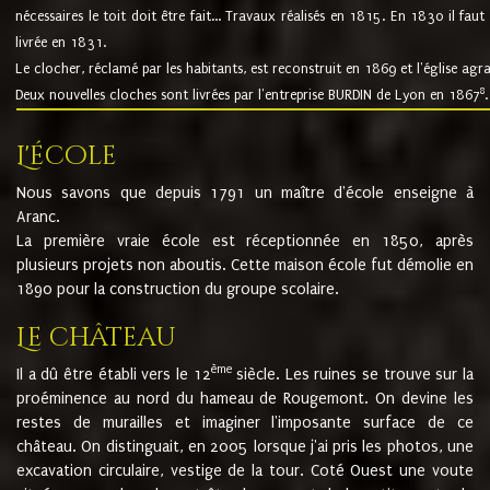
nécessaires le toit doit être fait... Travaux réalisés en 1815. En 1830 il faut
livrée en 1831.
Le clocher, réclamé par les habitants, est reconstruit en 1869 et l'église agr
8
Deux nouvelles cloches sont livrées par l'entreprise BURDIN de Lyon en 1867
.
L'école
Nous savons que depuis 1791 un maître d'école enseigne à
Aranc.
La première vraie école est réceptionnée en 1850, après
plusieurs projets non aboutis. Cette maison école fut démolie en
1890 pour la construction du groupe scolaire.
Le château
ème
Il a dû être établi vers le 12
siècle. Les ruines se trouve sur la
proéminence au nord du hameau de Rougemont. On devine les
restes de murailles et imaginer l'imposante surface de ce
château. On distinguait, en 2005 lorsque j'ai pris les photos, une
excavation circulaire, vestige de la tour. Coté Ouest une voute