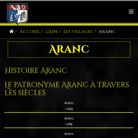
Accueil
L'Ain
Les villages
Aranc
Aranc
Histoire Aranc
Le patronyme Aranc à travers
les siècles
Aranc
1249
Arenc
1284
Arens