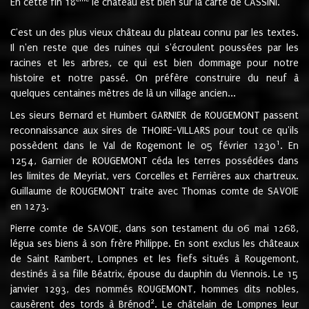
En cette fin 18
le château est bien sur la carte de CASSINI.
C'est un des plus vieux château du plateau connu par les textes.
Il n'en reste que des ruines qui s'écroulent poussées par les
racines et les arbres, ce qui est bien dommage pour notre
histoire et notre passé. On préfère construire du neuf à
quelques centaines mètres de là un village ancien...
Les sieurs Bernard et Humbert GARNIER de ROUGEMONT passent
reconnaissance aux sires de THOIRE-VILLARS pour tout ce qu'ils
1
possèdent dans le Val de Rogemont le 05 février 1230
. En
1254, Garnier de ROUGEMONT céda les terres possédées dans
les limites de Meyriat, vers Corcelles et Ferrières aux chartreux.
Guillaume de ROUGEMONT traite avec Thomas comte de SAVOIE
en 1273.
Pierre comte de SAVOIE, dans son testament du 06 mai 1268,
légua ses biens à son frère Philippe. En sont exclus les châteaux
de Saint Rambert, Lompnes et les fiefs situés à Rougemont,
destinés à sa fille Béatrix, épouse du dauphin du Viennois. Le 15
janvier 1293, des nommés ROUGEMONT, hommes dits nobles,
2
causèrent des tords à Brénod
. Le châtelain de Lompnes leur