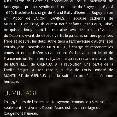
aussi baron de Corcelles, conseiller du roi au parlement de
Bourgogne, premier syndic de la noblesse du Bugey de 1679 à
1686. Il achète la charge de Grand Bailly d'épée du Bugey à son
ami Victor de LAFONT SAVINES. Il épouse Catherine de
MONTILLET en 1663. Ils eurent neuf enfants. Jean Louis, l'ainé,
marquis de Rougemont fut capitaine cavalerie dans le régiment
du Dauphin. Avant de décéder, il fit le partage, un tiers pour ses
frère et soeurs, les deux autre tiers à l'archevêque d'Auche, son
cousin, Jean François de MONTILLET, à charge de reprendre les
armes et noms. Il s'en suivit un procès fleuve, dont le roi de
France mis un terme en 1785. Le marquisat resta dans la famille
de MONTILLET de GRENAUD. A la révolution, une partie de la
famille émigra. A son retour, la fille de Louis Honoré de
MONTILLET de GRENAUD, prit la suite du procès de l'énorme
héritage.
Le village
En 1758, lors de l'expertise, Rougemont comporte 36 maisons et
seulement 24 à Aranc. Depuis Aranc est devenu village et
Rougemont hameau.