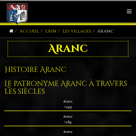
Accueil
L'Ain
Les villages
Aranc
Aranc
Histoire Aranc
Le patronyme Aranc à travers
les siècles
Aranc
1249
Arenc
1284
Arens