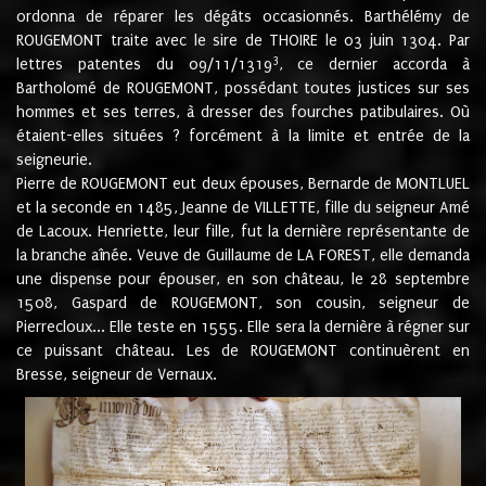
ordonna de réparer les dégâts occasionnés. Barthélémy de
ROUGEMONT traite avec le sire de THOIRE le 03 juin 1304. Par
3
lettres patentes du 09/11/1319
, ce dernier accorda à
Bartholomé de ROUGEMONT, possédant toutes justices sur ses
hommes et ses terres, à dresser des fourches patibulaires. Où
étaient-elles situées ? forcément à la limite et entrée de la
seigneurie.
Pierre de ROUGEMONT eut deux épouses, Bernarde de MONTLUEL
et la seconde en 1485, Jeanne de VILLETTE, fille du seigneur Amé
de Lacoux. Henriette, leur fille, fut la dernière représentante de
la branche aînée. Veuve de Guillaume de LA FOREST, elle demanda
une dispense pour épouser, en son château, le 28 septembre
1508, Gaspard de ROUGEMONT, son cousin, seigneur de
Pierrecloux... Elle teste en 1555. Elle sera la dernière à régner sur
ce puissant château. Les de ROUGEMONT continuèrent en
Bresse, seigneur de Vernaux.