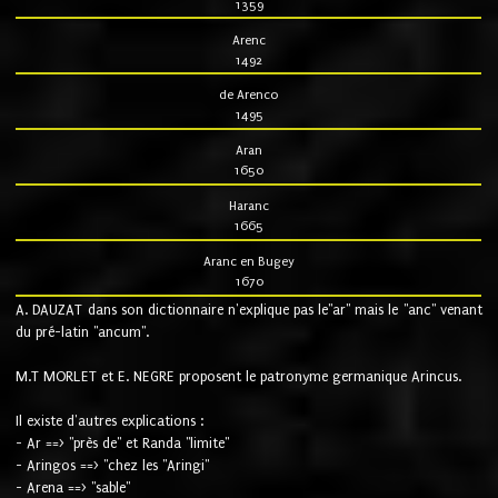
1359
Arenc
1492
de Arenco
1495
Aran
1650
Haranc
1665
Aranc en Bugey
1670
A. DAUZAT dans son dictionnaire n'explique pas le"ar" mais le "anc" venant
du pré-latin "ancum".
M.T MORLET et E. NEGRE proposent le patronyme germanique Arincus.
Il existe d'autres explications :
- Ar ==> "près de" et Randa "limite"
- Aringos ==> "chez les "Aringi"
- Arena ==> "sable"