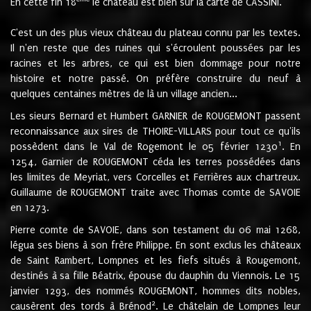
En cette fin 18
le château est bien sur la carte de CASSINI.
C'est un des plus vieux château du plateau connu par les textes.
Il n'en reste que des ruines qui s'écroulent poussées par les
racines et les arbres, ce qui est bien dommage pour notre
histoire et notre passé. On préfère construire du neuf à
quelques centaines mètres de là un village ancien...
Les sieurs Bernard et Humbert GARNIER de ROUGEMONT passent
reconnaissance aux sires de THOIRE-VILLARS pour tout ce qu'ils
1
possèdent dans le Val de Rogemont le 05 février 1230
. En
1254, Garnier de ROUGEMONT céda les terres possédées dans
les limites de Meyriat, vers Corcelles et Ferrières aux chartreux.
Guillaume de ROUGEMONT traite avec Thomas comte de SAVOIE
en 1273.
Pierre comte de SAVOIE, dans son testament du 06 mai 1268,
légua ses biens à son frère Philippe. En sont exclus les châteaux
de Saint Rambert, Lompnes et les fiefs situés à Rougemont,
destinés à sa fille Béatrix, épouse du dauphin du Viennois. Le 15
janvier 1293, des nommés ROUGEMONT, hommes dits nobles,
2
causèrent des tords à Brénod
. Le châtelain de Lompnes leur