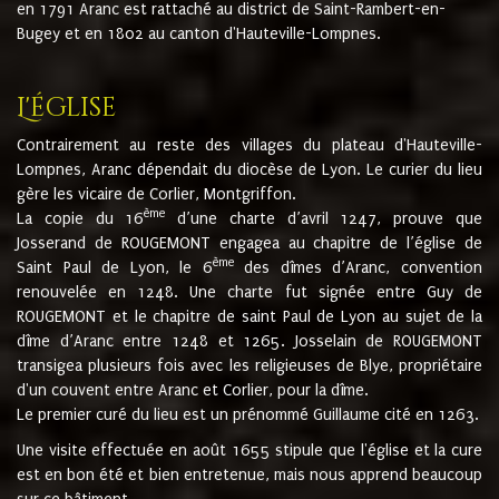
en 1791 Aranc est rattaché au district de Saint-Rambert-en-
Bugey et en 1802 au canton d'Hauteville-Lompnes.
L'église
Contrairement au reste des villages du plateau d'Hauteville-
Lompnes, Aranc dépendait du diocèse de Lyon. Le curier du lieu
gère les vicaire de Corlier, Montgriffon.
ème
La copie du 16
d’une charte d’avril 1247, prouve que
Josserand de ROUGEMONT engagea au chapitre de l’église de
ème
Saint Paul de Lyon, le 6
des dîmes d’Aranc, convention
renouvelée en 1248. Une charte fut signée entre Guy de
ROUGEMONT et le chapitre de saint Paul de Lyon au sujet de la
dîme d’Aranc entre 1248 et 1265. Josselain de ROUGEMONT
transigea plusieurs fois avec les religieuses de Blye, propriétaire
d'un couvent entre Aranc et Corlier, pour la dîme.
Le premier curé du lieu est un prénommé Guillaume cité en 1263.
Une visite effectuée en août 1655 stipule que l'église et la cure
est en bon été et bien entretenue, mais nous apprend beaucoup