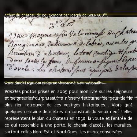
10
Achat du château de Rougemont par Joseph de GRENAUD
.
"l'an mil six cent soixante treze le ving neuvième jour du mois de novemb
nommé fut présent Messire Claude Guillaume de Moyriat chevalier baron de 
vend, purement simplement et irrevocablement a monseigneur monsieur Jose
et chavannes conseiller du roy au parlement de Bourgogne, present et accept
que le dit seigneur Baron de la Vellière a sur ses hommes, indivisables et fi
de la Velliere tout ainsi et comme le dit seigneur Baron et ses hauteurs e
présent......"
suivent les rentes, donation des terriers, etc... au prix de 880 livre louis d'or
Ci contre les signatures des vendeurs, acheteurs, témoins....
9.
vente du château de Rougemont comme bien national
Voici les photos prises en 2005 pour mon livre sur les seigneurs
"3ème lot
une mazure assez volumineuse du chateau de Rougemond, entierement delabré, avec près et hermitur
et seigneuries du plateau. Je n'ose y retourner de peur de ne
plus rien retrouver de ces vestiges historiques... Alors qu'à
quelques centaine de mètres on construit du vieux neuf ! elles
représentent le plan du château en 1838, la voute et l'entrée de
ce qui ressemble à une porte, le chemin d'accès, les murailles,
surtout celles Nord Est et Nord Ouest les mieux conservées.