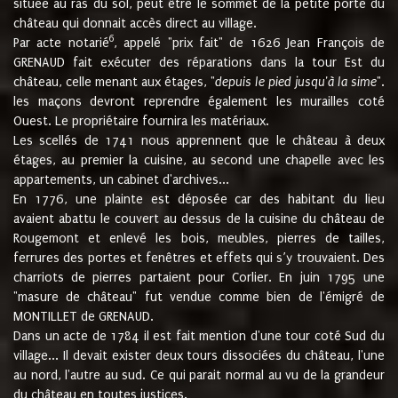
située au ras du sol, peut être le sommet de la petite porte du
château qui donnait accès direct au village.
6
Par acte notarié
, appelé "prix fait" de 1626 Jean François de
GRENAUD fait exécuter des réparations dans la tour Est du
château, celle menant aux étages, "
depuis le pied jusqu'à la sime
".
les maçons devront reprendre également les murailles coté
Ouest. Le propriétaire fournira les matériaux.
Les scellés de 1741 nous apprennent que le château à deux
étages, au premier la cuisine, au second une chapelle avec les
appartements, un cabinet d'archives...
En 1776, une plainte est déposée car des habitant du lieu
avaient abattu le couvert au dessus de la cuisine du château de
Rougemont et enlevé les bois, meubles, pierres de tailles,
ferrures des portes et fenêtres et effets qui s’y trouvaient. Des
charriots de pierres partaient pour Corlier. En juin 1795 une
"masure de château" fut vendue comme bien de l'émigré de
MONTILLET de GRENAUD.
Dans un acte de 1784 il est fait mention d'une tour coté Sud du
village... Il devait exister deux tours dissociées du château, l'une
au nord, l'autre au sud. Ce qui parait normal au vu de la grandeur
du château en toutes justices.