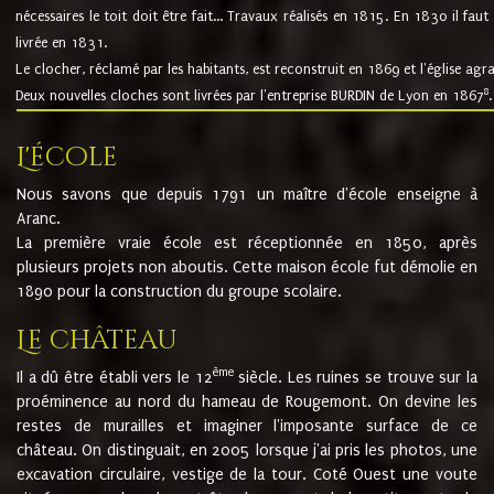
nécessaires le toit doit être fait... Travaux réalisés en 1815. En 1830 il faut
livrée en 1831.
Le clocher, réclamé par les habitants, est reconstruit en 1869 et l'église agr
8
Deux nouvelles cloches sont livrées par l'entreprise BURDIN de Lyon en 1867
.
L'école
Nous savons que depuis 1791 un maître d'école enseigne à
Aranc.
La première vraie école est réceptionnée en 1850, après
plusieurs projets non aboutis. Cette maison école fut démolie en
1890 pour la construction du groupe scolaire.
Le château
ème
Il a dû être établi vers le 12
siècle. Les ruines se trouve sur la
proéminence au nord du hameau de Rougemont. On devine les
restes de murailles et imaginer l'imposante surface de ce
château. On distinguait, en 2005 lorsque j'ai pris les photos, une
excavation circulaire, vestige de la tour. Coté Ouest une voute