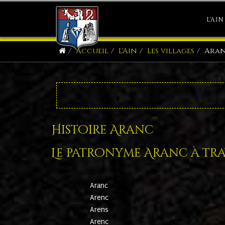
L'AIN
Accueil
L'Ain
Les villages
Ara
Histoire Aranc
Le patronyme Aranc à trav
Aranc
Arenc
Arens
Arenc