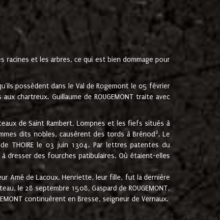
les racines et les arbres, ce qui est bien dommage pour
'ils possèdent dans le Val de Rogemont le 05 février
es aux chartreux. Guillaume de ROUGEMONT traite avec
teaux de Saint Rambert, Lompnes et les fiefs situés à
2
mmes dits nobles, causèrent des tords à Brénod
. Le
de THOIRE le 03 juin 1304. Par lettres patentes du
 dresser des fourches patibulaires. Où étaient-elles
Amé de Lacoux. Henriette, leur fille, fut la dernière
hâteau, le 28 septembre 1508, Gaspard de ROUGEMONT,
ROUGEMONT continuèrent en Bresse, seigneur de Vernaux.