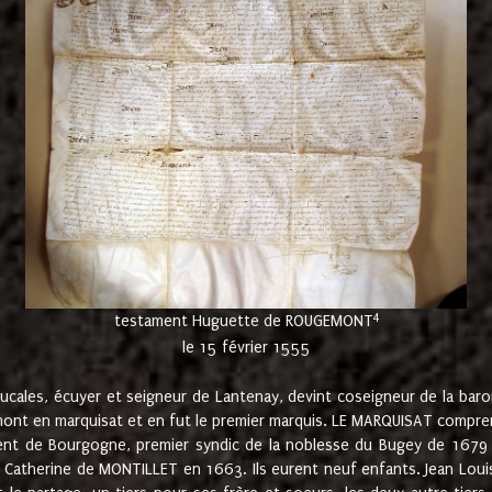
4
testament Huguette de ROUGEMONT
le 15 février 1555
cales, écuyer et seigneur de Lantenay, devint coseigneur de la bar
ont en marquisat et en fut le premier marquis. LE MARQUISAT comprenait
ement de Bourgogne, premier syndic de la noblesse du Bugey de 1679 à
Catherine de MONTILLET en 1663. Ils eurent neuf enfants. Jean Louis,