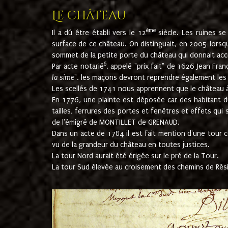
Le château
ème
Il a dû être établi vers le 12
siècle. Les ruines s
surface de ce château. On distinguait, en 2005 lorsque
sommet de la petite porte du château qui donnait accès
6
Par acte notarié
, appelé "prix fait" de 1626 Jean Fra
la sime
". les maçons devront reprendre également les m
Les scellés de 1741 nous apprennent que le château à 
En 1776, une plainte est déposée car des habitant d
tailles, ferrures des portes et fenêtres et effets qui
de l'émigré de MONTILLET de GRENAUD.
Dans un acte de 1784 il est fait mention d'une tour co
vu de la grandeur du château en toutes justices.
La tour Nord aurait été érigée sur le pré de la Tour.
La tour Sud élevée au croisement des chemins de Rés