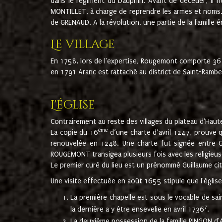
dans le régiment du Dauphin. Avant de décéder, il fi
MONTILLET, à charge de reprendre les armes et noms. I
de GRENAUD. A la révolution, une partie de la famille 
Le village
En 1758, lors de l'expertise, Rougemont comporte 36
en 1791 Aranc est rattaché au district de Saint-Ram
L'église
Contrairement au reste des villages du plateau d'Haute
ème
La copie du 16
d’une charte d’avril 1247, prouve 
renouvelée en 1248. Une charte fut signée entre G
ROUGEMONT transigea plusieurs fois avec les religieuse
Le premier curé du lieu est un prénommé Guillaume ci
Une visite effectuée en août 1655 stipule que l'églis
La première chapelle est sous le vocable de s
7
la dernière a y être ensevelie en avril 1736
.
La deuxième possession de la famille PINGON d'A