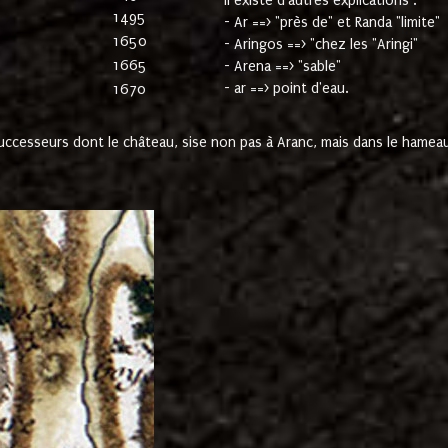
Il existe d'autres explications :
1495
- Ar ==> "près de" et Randa "limite"
1650
- Aringos ==> "chez les "Aringi"
1665
- Arena ==> "sable"
- ar ==> point d'eau.
1670
cesseurs dont le château, sise non pas à Aranc, mais dans le hameau 