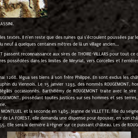
CASSINI.
es textes. Il n'en reste que des ruines qui s'écroulent poussées par 
u neuf à quelques centaines mètres de là un village ancien...
passent reconnaissance aux sires de THOIRE-VILLARS pour tout ce qu
es possédées dans les limites de Meyriat, vers Corcelles et Ferrièr
 1268, légua ses biens à son frère Philippe. En sont exclus les châ
dauphin du Viennois. Le 15 janvier 1293, des nommés ROUGEMONT, ho
dégâts occasionnés. Barthélémy de ROUGEMONT traite avec le sire 
UGEMONT, possédant toutes justices sur ses hommes et ses terres, à
rie.
NTLUEL et la seconde en 1485, Jeanne de VILLETTE, fille du seigneur 
ume de LA FOREST, elle demanda une dispense pour épouser, en son c
1555. Elle sera la dernière à régner sur ce puissant château. Les de 