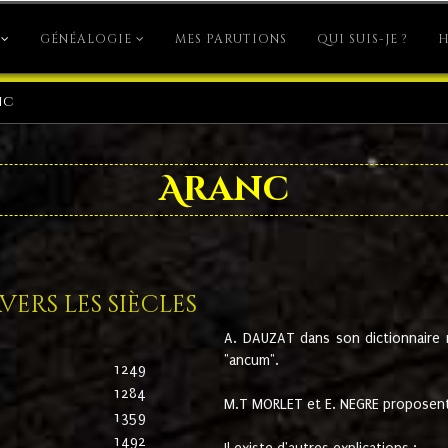
GÉNÉALOGIE
MES PARUTIONS
QUI SUIS-JE ?
H
nc
Aranc
ers les siècles
A. DAUZAT dans son dictionnaire n'
"ancum".
1249
1284
M.T MORLET et E. NEGRE proposent
1359
1492