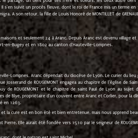
t le partage, un tiers pour ses frère et soeurs, les deux autre tiers
l s'en suivit un procès fleuve, dont le roi de France mis un terme en
émigra. A son retour, la fille de Louis Honoré de MONTILLET de GRENAUD
 maisons et seulement 24 à Aranc. Depuis Aranc est devenu village 
bert-en-Bugey et en 1802 au canton d'Hauteville-Lompnes.
ville-Lompnes, Aranc dépendait du diocèse de Lyon. Le curier du lieu g
que Josserand de ROUGEMONT engagea au chapitre de l’église de Saint
uy de ROUGEMONT et le chapitre de saint Paul de Lyon au sujet d
s de Blye, propriétaire d'un couvent entre Aranc et Corlier, pour la dî
té en 1263.
e et la cure est en bon été et bien entretenue, mais nous apprend be
aint Pierre. Elle aurait été fondée vers 1510 par le seigneur de RO
ranc, dont le patron est saint Michel.