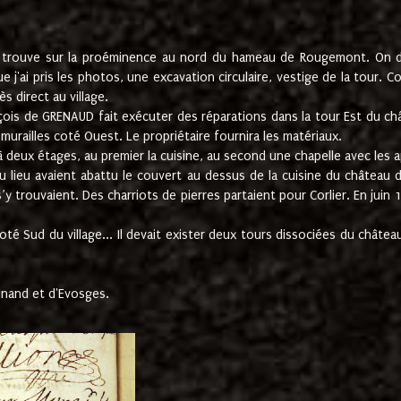
e trouve sur la proéminence au nord du hameau de Rougemont. On dev
 j'ai pris les photos, une excavation circulaire, vestige de la tour. 
 direct au village.
nçois de GRENAUD fait exécuter des réparations dans la tour Est du ch
urailles coté Ouest. Le propriétaire fournira les matériaux.
deux étages, au premier la cuisine, au second une chapelle avec les a
u lieu avaient abattu le couvert au dessus de la cuisine du château 
 s’y trouvaient. Des charriots de pierres partaient pour Corlier. En 
té Sud du village... Il devait exister deux tours dissociées du château,
inand et d'Evosges.