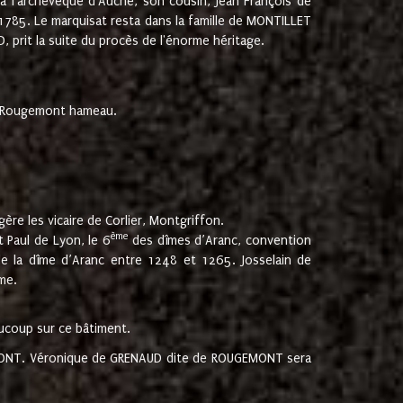
 à l'archevêque d'Auche, son cousin, Jean François de
 1785. Le marquisat resta dans la famille de MONTILLET
, prit la suite du procès de l'énorme héritage.
et Rougemont hameau.
ère les vicaire de Corlier, Montgriffon.
ème
 Paul de Lyon, le 6
des dîmes d’Aranc, convention
e la dîme d’Aranc entre 1248 et 1265. Josselain de
me.
aucoup sur ce bâtiment.
UGEMONT. Véronique de GRENAUD dite de ROUGEMONT sera