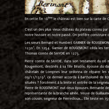
ème
En cette fin 18
le château est bien sur la carte de 
C'est un des plus vieux château du plateau connu par l
notre histoire et notre passé. On préfère construire d
Les sieurs Bernard et Humbert GARNIER de ROUGEMONT 
1
1230
. En 1254, Garnier de ROUGEMONT céda les terr
Thomas comte de SAVOIE en 1273.
Pierre comte de SAVOIE, dans son testament du 06 mai
Rougemont, destinés à sa fille Béatrix, épouse du 
châtelain de Lompnes leur ordonna de réparer les 
3
09/11/1319
, ce dernier accorda à Bartholomé de RO
situées ? forcément à la limite et entrée de la seigneu
Pierre de ROUGEMONT eut deux épouses, Bernarde de MO
représentante de la branche aînée. Veuve de Guilla
son cousin, seigneur de Pierrecloux... Elle teste en 