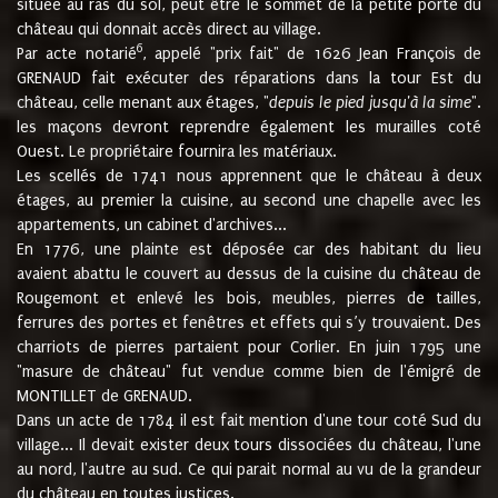
située au ras du sol, peut être le sommet de la petite porte du
château qui donnait accès direct au village.
6
Par acte notarié
, appelé "prix fait" de 1626 Jean François de
GRENAUD fait exécuter des réparations dans la tour Est du
château, celle menant aux étages, "
depuis le pied jusqu'à la sime
".
les maçons devront reprendre également les murailles coté
Ouest. Le propriétaire fournira les matériaux.
Les scellés de 1741 nous apprennent que le château à deux
étages, au premier la cuisine, au second une chapelle avec les
appartements, un cabinet d'archives...
En 1776, une plainte est déposée car des habitant du lieu
avaient abattu le couvert au dessus de la cuisine du château de
Rougemont et enlevé les bois, meubles, pierres de tailles,
ferrures des portes et fenêtres et effets qui s’y trouvaient. Des
charriots de pierres partaient pour Corlier. En juin 1795 une
"masure de château" fut vendue comme bien de l'émigré de
MONTILLET de GRENAUD.
Dans un acte de 1784 il est fait mention d'une tour coté Sud du
village... Il devait exister deux tours dissociées du château, l'une
au nord, l'autre au sud. Ce qui parait normal au vu de la grandeur
du château en toutes justices.