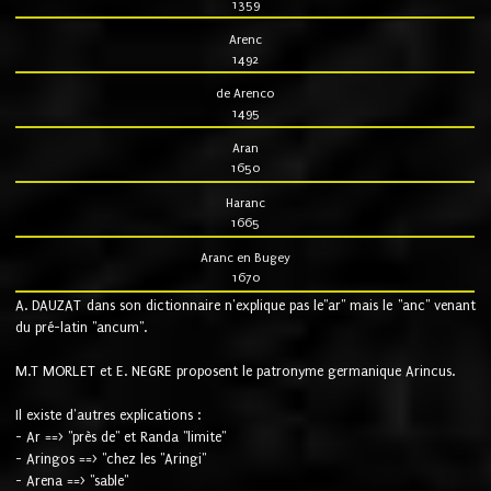
1359
Arenc
1492
de Arenco
1495
Aran
1650
Haranc
1665
Aranc en Bugey
1670
A. DAUZAT dans son dictionnaire n'explique pas le"ar" mais le "anc" venant
du pré-latin "ancum".
M.T MORLET et E. NEGRE proposent le patronyme germanique Arincus.
Il existe d'autres explications :
- Ar ==> "près de" et Randa "limite"
- Aringos ==> "chez les "Aringi"
- Arena ==> "sable"