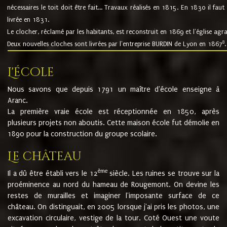
nécessaires le toit doit être fait... Travaux réalisés en 1815. En 1830 il faut
livrée en 1831.
Le clocher, réclamé par les habitants, est reconstruit en 1869 et l'église agr
8
Deux nouvelles cloches sont livrées par l'entreprise BURDIN de Lyon en 1867
.
L'école
Nous savons que depuis 1791 un maître d'école enseigne à
Aranc.
La première vraie école est réceptionnée en 1850, après
plusieurs projets non aboutis. Cette maison école fut démolie en
1890 pour la construction du groupe scolaire.
Le château
ème
Il a dû être établi vers le 12
siècle. Les ruines se trouve sur la
proéminence au nord du hameau de Rougemont. On devine les
restes de murailles et imaginer l'imposante surface de ce
château. On distinguait, en 2005 lorsque j'ai pris les photos, une
excavation circulaire, vestige de la tour. Coté Ouest une voute