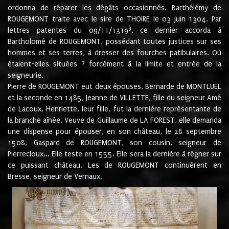
ordonna de réparer les dégâts occasionnés. Barthélémy de
ROUGEMONT traite avec le sire de THOIRE le 03 juin 1304. Par
3
lettres patentes du 09/11/1319
, ce dernier accorda à
Bartholomé de ROUGEMONT, possédant toutes justices sur ses
hommes et ses terres, à dresser des fourches patibulaires. Où
étaient-elles situées ? forcément à la limite et entrée de la
seigneurie.
Pierre de ROUGEMONT eut deux épouses, Bernarde de MONTLUEL
et la seconde en 1485, Jeanne de VILLETTE, fille du seigneur Amé
de Lacoux. Henriette, leur fille, fut la dernière représentante de
la branche aînée. Veuve de Guillaume de LA FOREST, elle demanda
une dispense pour épouser, en son château, le 28 septembre
1508, Gaspard de ROUGEMONT, son cousin, seigneur de
Pierrecloux... Elle teste en 1555. Elle sera la dernière à régner sur
ce puissant château. Les de ROUGEMONT continuèrent en
Bresse, seigneur de Vernaux.