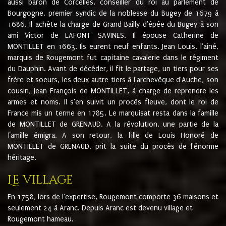
aussi baron de Corcelles, conseiller du roi au parlement de
Bourgogne, premier syndic de la noblesse du Bugey de 1679 à
1686. Il achète la charge de Grand Bailly d'épée du Bugey à son
ami Victor de LAFONT SAVINES. Il épouse Catherine de
MONTILLET en 1663. Ils eurent neuf enfants. Jean Louis, l'ainé,
marquis de Rougemont fut capitaine cavalerie dans le régiment
du Dauphin. Avant de décéder, il fit le partage, un tiers pour ses
frère et soeurs, les deux autre tiers à l'archevêque d'Auche, son
cousin, Jean François de MONTILLET, à charge de reprendre les
armes et noms. Il s'en suivit un procès fleuve, dont le roi de
France mis un terme en 1785. Le marquisat resta dans la famille
de MONTILLET de GRENAUD. A la révolution, une partie de la
famille émigra. A son retour, la fille de Louis Honoré de
MONTILLET de GRENAUD, prit la suite du procès de l'énorme
héritage.
Le village
En 1758, lors de l'expertise, Rougemont comporte 36 maisons et
seulement 24 à Aranc. Depuis Aranc est devenu village et
Rougemont hameau.