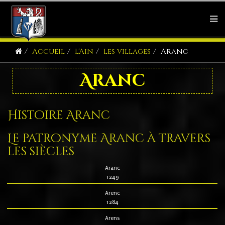
Accueil
L'Ain
Les villages
Aranc
Aranc
Histoire Aranc
Le patronyme Aranc à travers
les siècles
Aranc
1249
Arenc
1284
Arens