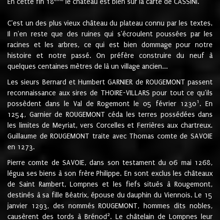
En cette fin 18
le château est bien sur la carte de CASSINI.
C'est un des plus vieux château du plateau connu par les textes.
Il n'en reste que des ruines qui s'écroulent poussées par les
racines et les arbres, ce qui est bien dommage pour notre
histoire et notre passé. On préfère construire du neuf à
quelques centaines mètres de là un village ancien...
Les sieurs Bernard et Humbert GARNIER de ROUGEMONT passent
reconnaissance aux sires de THOIRE-VILLARS pour tout ce qu'ils
1
possèdent dans le Val de Rogemont le 05 février 1230
. En
1254, Garnier de ROUGEMONT céda les terres possédées dans
les limites de Meyriat, vers Corcelles et Ferrières aux chartreux.
Guillaume de ROUGEMONT traite avec Thomas comte de SAVOIE
en 1273.
Pierre comte de SAVOIE, dans son testament du 06 mai 1268,
légua ses biens à son frère Philippe. En sont exclus les châteaux
de Saint Rambert, Lompnes et les fiefs situés à Rougemont,
destinés à sa fille Béatrix, épouse du dauphin du Viennois. Le 15
janvier 1293, des nommés ROUGEMONT, hommes dits nobles,
2
causèrent des tords à Brénod
. Le châtelain de Lompnes leur