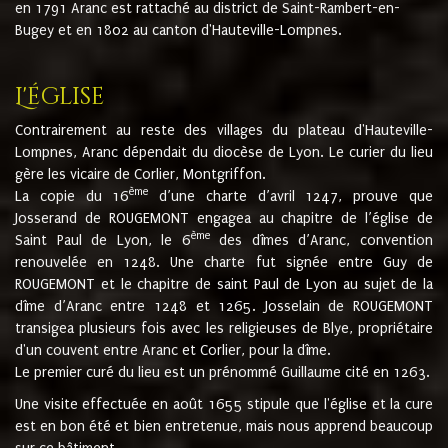
en 1791 Aranc est rattaché au district de Saint-Rambert-en-
Bugey et en 1802 au canton d'Hauteville-Lompnes.
L'église
Contrairement au reste des villages du plateau d'Hauteville-
Lompnes, Aranc dépendait du diocèse de Lyon. Le curier du lieu
gère les vicaire de Corlier, Montgriffon.
ème
La copie du 16
d’une charte d’avril 1247, prouve que
Josserand de ROUGEMONT engagea au chapitre de l’église de
ème
Saint Paul de Lyon, le 6
des dîmes d’Aranc, convention
renouvelée en 1248. Une charte fut signée entre Guy de
ROUGEMONT et le chapitre de saint Paul de Lyon au sujet de la
dîme d’Aranc entre 1248 et 1265. Josselain de ROUGEMONT
transigea plusieurs fois avec les religieuses de Blye, propriétaire
d'un couvent entre Aranc et Corlier, pour la dîme.
Le premier curé du lieu est un prénommé Guillaume cité en 1263.
Une visite effectuée en août 1655 stipule que l'église et la cure
est en bon été et bien entretenue, mais nous apprend beaucoup