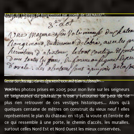
10
Achat du château de Rougemont par Joseph de GRENAUD
.
"l'an mil six cent soixante treze le ving neuvième jour du mois de novemb
nommé fut présent Messire Claude Guillaume de Moyriat chevalier baron de 
vend, purement simplement et irrevocablement a monseigneur monsieur Jose
et chavannes conseiller du roy au parlement de Bourgogne, present et accept
que le dit seigneur Baron de la Vellière a sur ses hommes, indivisables et fi
de la Velliere tout ainsi et comme le dit seigneur Baron et ses hauteurs e
présent......"
suivent les rentes, donation des terriers, etc... au prix de 880 livre louis d'or
Ci contre les signatures des vendeurs, acheteurs, témoins....
9.
vente du château de Rougemont comme bien national
Voici les photos prises en 2005 pour mon livre sur les seigneurs
"3ème lot
une mazure assez volumineuse du chateau de Rougemond, entierement delabré, avec près et hermitur
et seigneuries du plateau. Je n'ose y retourner de peur de ne
plus rien retrouver de ces vestiges historiques... Alors qu'à
quelques centaine de mètres on construit du vieux neuf ! elles
représentent le plan du château en 1838, la voute et l'entrée de
ce qui ressemble à une porte, le chemin d'accès, les murailles,
surtout celles Nord Est et Nord Ouest les mieux conservées.