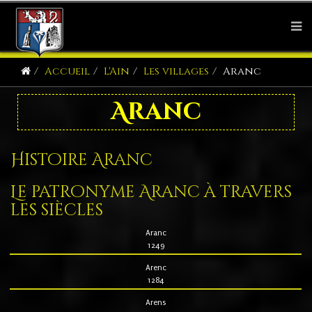
Accueil
L'Ain
Les villages
Aranc
Aranc
Histoire Aranc
Le patronyme Aranc à travers
les siècles
Aranc
1249
Arenc
1284
Arens