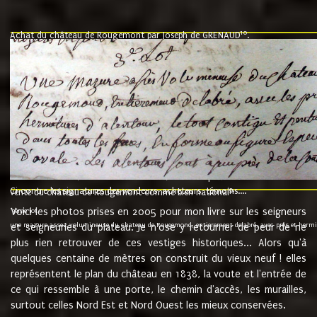
10
Achat du château de Rougemont par Joseph de GRENAUD
.
"l'an mil six cent soixante treze le ving neuvième jour du mois de novemb
nommé fut présent Messire Claude Guillaume de Moyriat chevalier baron de 
vend, purement simplement et irrevocablement a monseigneur monsieur Jose
et chavannes conseiller du roy au parlement de Bourgogne, present et accept
que le dit seigneur Baron de la Vellière a sur ses hommes, indivisables et fi
de la Velliere tout ainsi et comme le dit seigneur Baron et ses hauteurs e
présent......"
suivent les rentes, donation des terriers, etc... au prix de 880 livre louis d'or
Ci contre les signatures des vendeurs, acheteurs, témoins....
9.
vente du château de Rougemont comme bien national
Voici les photos prises en 2005 pour mon livre sur les seigneurs
"3ème lot
une mazure assez volumineuse du chateau de Rougemond, entierement delabré, avec près et hermitur
et seigneuries du plateau. Je n'ose y retourner de peur de ne
plus rien retrouver de ces vestiges historiques... Alors qu'à
quelques centaine de mètres on construit du vieux neuf ! elles
représentent le plan du château en 1838, la voute et l'entrée de
ce qui ressemble à une porte, le chemin d'accès, les murailles,
surtout celles Nord Est et Nord Ouest les mieux conservées.