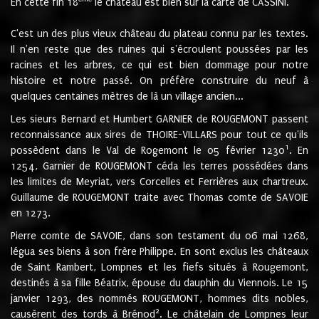
En cette fin 18
le château est bien sur la carte de CASSINI.
C'est un des plus vieux château du plateau connu par les textes.
Il n'en reste que des ruines qui s'écroulent poussées par les
racines et les arbres, ce qui est bien dommage pour notre
histoire et notre passé. On préfère construire du neuf à
quelques centaines mètres de là un village ancien...
Les sieurs Bernard et Humbert GARNIER de ROUGEMONT passent
reconnaissance aux sires de THOIRE-VILLARS pour tout ce qu'ils
1
possèdent dans le Val de Rogemont le 05 février 1230
. En
1254, Garnier de ROUGEMONT céda les terres possédées dans
les limites de Meyriat, vers Corcelles et Ferrières aux chartreux.
Guillaume de ROUGEMONT traite avec Thomas comte de SAVOIE
en 1273.
Pierre comte de SAVOIE, dans son testament du 06 mai 1268,
légua ses biens à son frère Philippe. En sont exclus les châteaux
de Saint Rambert, Lompnes et les fiefs situés à Rougemont,
destinés à sa fille Béatrix, épouse du dauphin du Viennois. Le 15
janvier 1293, des nommés ROUGEMONT, hommes dits nobles,
2
causèrent des tords à Brénod
. Le châtelain de Lompnes leur