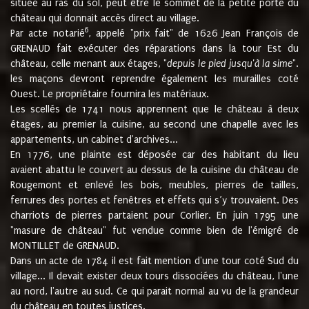
située au ras du sol, peut être le sommet de la petite porte du
château qui donnait accès direct au village.
6
Par acte notarié
, appelé "prix fait" de 1626 Jean François de
GRENAUD fait exécuter des réparations dans la tour Est du
château, celle menant aux étages, "
depuis le pied jusqu'à la sime
".
les maçons devront reprendre également les murailles coté
Ouest. Le propriétaire fournira les matériaux.
Les scellés de 1741 nous apprennent que le château à deux
étages, au premier la cuisine, au second une chapelle avec les
appartements, un cabinet d'archives...
En 1776, une plainte est déposée car des habitant du lieu
avaient abattu le couvert au dessus de la cuisine du château de
Rougemont et enlevé les bois, meubles, pierres de tailles,
ferrures des portes et fenêtres et effets qui s’y trouvaient. Des
charriots de pierres partaient pour Corlier. En juin 1795 une
"masure de château" fut vendue comme bien de l'émigré de
MONTILLET de GRENAUD.
Dans un acte de 1784 il est fait mention d'une tour coté Sud du
village... Il devait exister deux tours dissociées du château, l'une
au nord, l'autre au sud. Ce qui parait normal au vu de la grandeur
du château en toutes justices.