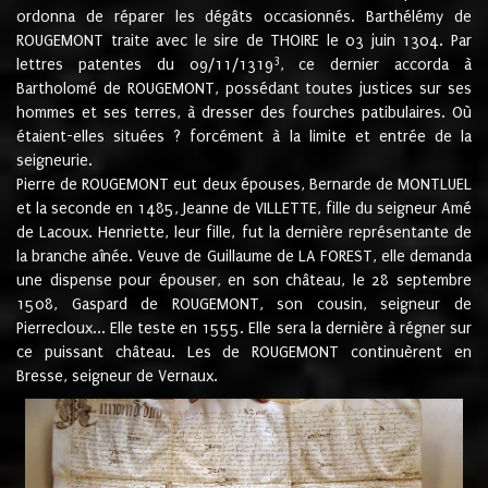
ordonna de réparer les dégâts occasionnés. Barthélémy de
ROUGEMONT traite avec le sire de THOIRE le 03 juin 1304. Par
3
lettres patentes du 09/11/1319
, ce dernier accorda à
Bartholomé de ROUGEMONT, possédant toutes justices sur ses
hommes et ses terres, à dresser des fourches patibulaires. Où
étaient-elles situées ? forcément à la limite et entrée de la
seigneurie.
Pierre de ROUGEMONT eut deux épouses, Bernarde de MONTLUEL
et la seconde en 1485, Jeanne de VILLETTE, fille du seigneur Amé
de Lacoux. Henriette, leur fille, fut la dernière représentante de
la branche aînée. Veuve de Guillaume de LA FOREST, elle demanda
une dispense pour épouser, en son château, le 28 septembre
1508, Gaspard de ROUGEMONT, son cousin, seigneur de
Pierrecloux... Elle teste en 1555. Elle sera la dernière à régner sur
ce puissant château. Les de ROUGEMONT continuèrent en
Bresse, seigneur de Vernaux.