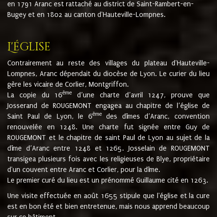
en 1791 Aranc est rattaché au district de Saint-Rambert-en-
Bugey et en 1802 au canton d'Hauteville-Lompnes.
L'église
Contrairement au reste des villages du plateau d'Hauteville-
Lompnes, Aranc dépendait du diocèse de Lyon. Le curier du lieu
gère les vicaire de Corlier, Montgriffon.
ème
La copie du 16
d’une charte d’avril 1247, prouve que
Josserand de ROUGEMONT engagea au chapitre de l’église de
ème
Saint Paul de Lyon, le 6
des dîmes d’Aranc, convention
renouvelée en 1248. Une charte fut signée entre Guy de
ROUGEMONT et le chapitre de saint Paul de Lyon au sujet de la
dîme d’Aranc entre 1248 et 1265. Josselain de ROUGEMONT
transigea plusieurs fois avec les religieuses de Blye, propriétaire
d'un couvent entre Aranc et Corlier, pour la dîme.
Le premier curé du lieu est un prénommé Guillaume cité en 1263.
Une visite effectuée en août 1655 stipule que l'église et la cure
est en bon été et bien entretenue, mais nous apprend beaucoup