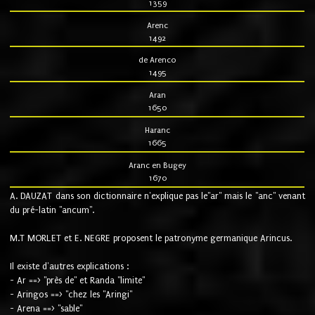
1359
Arenc
1492
de Arenco
1495
Aran
1650
Haranc
1665
Aranc en Bugey
1670
A. DAUZAT dans son dictionnaire n'explique pas le"ar" mais le "anc" venant
du pré-latin "ancum".
M.T MORLET et E. NEGRE proposent le patronyme germanique Arincus.
Il existe d'autres explications :
- Ar ==> "près de" et Randa "limite"
- Aringos ==> "chez les "Aringi"
- Arena ==> "sable"