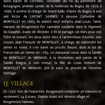
aussi baron de Corcelles, conseiller du roi au parlement de
Bourgogne, premier syndic de la noblesse du Bugey de 1679 à
1686. Il achète la charge de Grand Bailly d'épée du Bugey à son
ami Victor de LAFONT SAVINES. Il épouse Catherine de
MONTILLET en 1663. Ils eurent neuf enfants. Jean Louis, l'ainé,
marquis de Rougemont fut capitaine cavalerie dans le régiment
du Dauphin. Avant de décéder, il fit le partage, un tiers pour ses
frère et soeurs, les deux autre tiers à l'archevêque d'Auche, son
cousin, Jean François de MONTILLET, à charge de reprendre les
armes et noms. Il s'en suivit un procès fleuve, dont le roi de
France mis un terme en 1785. Le marquisat resta dans la famille
de MONTILLET de GRENAUD. A la révolution, une partie de la
famille émigra. A son retour, la fille de Louis Honoré de
MONTILLET de GRENAUD, prit la suite du procès de l'énorme
héritage.
Le village
En 1758, lors de l'expertise, Rougemont comporte 36 maisons et
seulement 24 à Aranc. Depuis Aranc est devenu village et
Rougemont hameau.