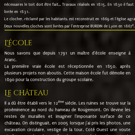
nécessaires le toit doit être fait... Travaux réalisés en 1815. En 1830 il faut
livrée en 1831.
Le clocher, réclamé par les habitants, est reconstruit en 1869 et l'église agr
8
Deux nouvelles cloches sont livrées par l'entreprise BURDIN de Lyon en 1867
.
L'école
Nous savons que depuis 1791 un maître d'école enseigne à
Aranc.
La première vraie école est réceptionnée en 1850, après
plusieurs projets non aboutis. Cette maison école fut démolie en
1890 pour la construction du groupe scolaire.
Le château
ème
Il a dû être établi vers le 12
siècle. Les ruines se trouve sur la
proéminence au nord du hameau de Rougemont. On devine les
restes de murailles et imaginer l'imposante surface de ce
château. On distinguait, en 2005 lorsque j'ai pris les photos, une
excavation circulaire, vestige de la tour. Coté Ouest une voute