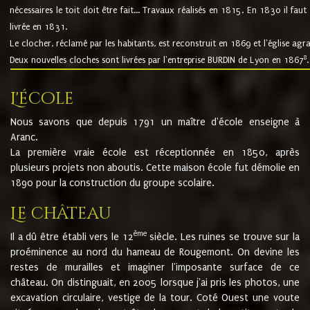
nécessaires le toit doit être fait... Travaux réalisés en 1815. En 1830 il faut
livrée en 1831.
Le clocher, réclamé par les habitants, est reconstruit en 1869 et l'église agr
8
Deux nouvelles cloches sont livrées par l'entreprise BURDIN de Lyon en 1867
.
L'école
Nous savons que depuis 1791 un maître d'école enseigne à
Aranc.
La première vraie école est réceptionnée en 1850, après
plusieurs projets non aboutis. Cette maison école fut démolie en
1890 pour la construction du groupe scolaire.
Le château
ème
Il a dû être établi vers le 12
siècle. Les ruines se trouve sur la
proéminence au nord du hameau de Rougemont. On devine les
restes de murailles et imaginer l'imposante surface de ce
château. On distinguait, en 2005 lorsque j'ai pris les photos, une
excavation circulaire, vestige de la tour. Coté Ouest une voute