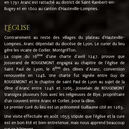
en 1791 Aranc est rattaché au district de Saint-Rambert-en-
Bugey et en 1802 au canton d'Hauteville-Lompnes.
L'église
Contrairement au reste des villages du plateau d'Hauteville-
Lompnes, Aranc dépendait du diocèse de Lyon. Le curier du lieu
gère les vicaire de Corlier, Montgriffon.
ème
La copie du 16
d’une charte d’avril 1247, prouve que
Josserand de ROUGEMONT engagea au chapitre de l’église de
ème
Saint Paul de Lyon, le 6
des dîmes d’Aranc, convention
renouvelée en 1248. Une charte fut signée entre Guy de
ROUGEMONT et le chapitre de saint Paul de Lyon au sujet de la
dîme d’Aranc entre 1248 et 1265. Josselain de ROUGEMONT
transigea plusieurs fois avec les religieuses de Blye, propriétaire
d'un couvent entre Aranc et Corlier, pour la dîme.
Le premier curé du lieu est un prénommé Guillaume cité en 1263.
Une visite effectuée en août 1655 stipule que l'église et la cure
est en bon été et bien entretenue, mais nous apprend beaucoup