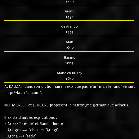
1359
Arenc
1492
de Arenco
1495
Aran
1650
Haranc
1665
Aranc en Bugey
1670
A. DAUZAT dans son dictionnaire n'explique pas le"ar" mais le "anc" venant
du pré-latin "ancum".
M.T MORLET et E. NEGRE proposent le patronyme germanique Arincus.
Il existe d'autres explications :
- Ar ==> "près de" et Randa "limite"
- Aringos ==> "chez les "Aringi"
- Arena ==> "sable"