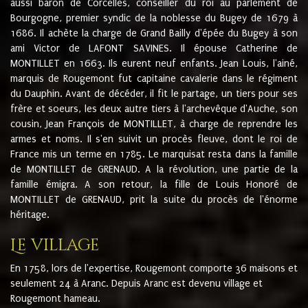
aussi baron de Corcelles, conseiller du roi au parlement de
Bourgogne, premier syndic de la noblesse du Bugey de 1679 à
1686. Il achète la charge de Grand Bailly d'épée du Bugey à son
ami Victor de LAFONT SAVINES. Il épouse Catherine de
MONTILLET en 1663. Ils eurent neuf enfants. Jean Louis, l'ainé,
marquis de Rougemont fut capitaine cavalerie dans le régiment
du Dauphin. Avant de décéder, il fit le partage, un tiers pour ses
frère et soeurs, les deux autre tiers à l'archevêque d'Auche, son
cousin, Jean François de MONTILLET, à charge de reprendre les
armes et noms. Il s'en suivit un procès fleuve, dont le roi de
France mis un terme en 1785. Le marquisat resta dans la famille
de MONTILLET de GRENAUD. A la révolution, une partie de la
famille émigra. A son retour, la fille de Louis Honoré de
MONTILLET de GRENAUD, prit la suite du procès de l'énorme
héritage.
Le village
En 1758, lors de l'expertise, Rougemont comporte 36 maisons et
seulement 24 à Aranc. Depuis Aranc est devenu village et
Rougemont hameau.