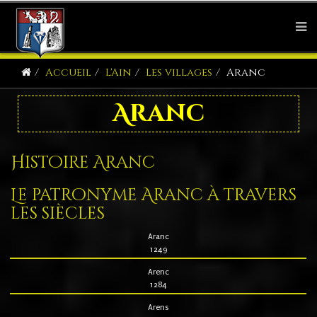
Accueil
L'Ain
Les villages
Aranc
Aranc
Histoire Aranc
Le patronyme Aranc à travers
les siècles
Aranc
1249
Arenc
1284
Arens