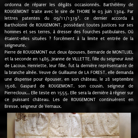
ordonna de réparer les dégâts occasionnés. Barthélémy de
ROUGEMONT traite avec le sire de THOIRE le 03 juin 1304. Par
3
lettres patentes du 09/11/1319
, ce dernier accorda à
Bartholomé de ROUGEMONT, possédant toutes justices sur ses
hommes et ses terres, à dresser des fourches patibulaires. Où
étaient-elles situées ? forcément à la limite et entrée de la
seigneurie.
Pierre de ROUGEMONT eut deux épouses, Bernarde de MONTLUEL
et la seconde en 1485, Jeanne de VILLETTE, fille du seigneur Amé
de Lacoux. Henriette, leur fille, fut la dernière représentante de
la branche aînée. Veuve de Guillaume de LA FOREST, elle demanda
une dispense pour épouser, en son château, le 28 septembre
1508, Gaspard de ROUGEMONT, son cousin, seigneur de
Pierrecloux... Elle teste en 1555. Elle sera la dernière à régner sur
ce puissant château. Les de ROUGEMONT continuèrent en
Bresse, seigneur de Vernaux.