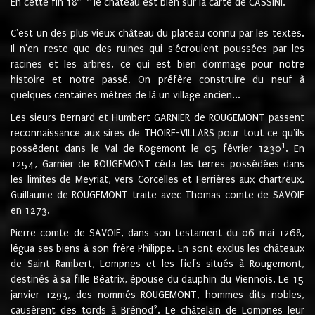
En cette fin 18
le château est bien sur la carte de CASSINI.
C'est un des plus vieux château du plateau connu par les textes.
Il n'en reste que des ruines qui s'écroulent poussées par les
racines et les arbres, ce qui est bien dommage pour notre
histoire et notre passé. On préfère construire du neuf à
quelques centaines mètres de là un village ancien...
Les sieurs Bernard et Humbert GARNIER de ROUGEMONT passent
reconnaissance aux sires de THOIRE-VILLARS pour tout ce qu'ils
1
possèdent dans le Val de Rogemont le 05 février 1230
. En
1254, Garnier de ROUGEMONT céda les terres possédées dans
les limites de Meyriat, vers Corcelles et Ferrières aux chartreux.
Guillaume de ROUGEMONT traite avec Thomas comte de SAVOIE
en 1273.
Pierre comte de SAVOIE, dans son testament du 06 mai 1268,
légua ses biens à son frère Philippe. En sont exclus les châteaux
de Saint Rambert, Lompnes et les fiefs situés à Rougemont,
destinés à sa fille Béatrix, épouse du dauphin du Viennois. Le 15
janvier 1293, des nommés ROUGEMONT, hommes dits nobles,
2
causèrent des tords à Brénod
. Le châtelain de Lompnes leur