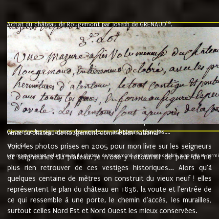
10
Achat du château de Rougemont par Joseph de GRENAUD
.
"l'an mil six cent soixante treze le ving neuvième jour du mois de novemb
nommé fut présent Messire Claude Guillaume de Moyriat chevalier baron de 
vend, purement simplement et irrevocablement a monseigneur monsieur Jose
et chavannes conseiller du roy au parlement de Bourgogne, present et accept
que le dit seigneur Baron de la Vellière a sur ses hommes, indivisables et fi
de la Velliere tout ainsi et comme le dit seigneur Baron et ses hauteurs e
présent......"
suivent les rentes, donation des terriers, etc... au prix de 880 livre louis d'or
Ci contre les signatures des vendeurs, acheteurs, témoins....
9.
vente du château de Rougemont comme bien national
Voici les photos prises en 2005 pour mon livre sur les seigneurs
"3ème lot
une mazure assez volumineuse du chateau de Rougemond, entierement delabré, avec près et hermitur
et seigneuries du plateau. Je n'ose y retourner de peur de ne
plus rien retrouver de ces vestiges historiques... Alors qu'à
quelques centaine de mètres on construit du vieux neuf ! elles
représentent le plan du château en 1838, la voute et l'entrée de
ce qui ressemble à une porte, le chemin d'accès, les murailles,
surtout celles Nord Est et Nord Ouest les mieux conservées.