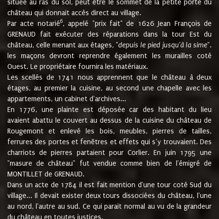
située au ras du sol, peut être le sommet de la petite porte du
château qui donnait accès direct au village.
6
Par acte notarié
, appelé "prix fait" de 1626 Jean François de
GRENAUD fait exécuter des réparations dans la tour Est du
château, celle menant aux étages, "
depuis le pied jusqu'à la sime
".
les maçons devront reprendre également les murailles coté
Ouest. Le propriétaire fournira les matériaux.
Les scellés de 1741 nous apprennent que le château à deux
étages, au premier la cuisine, au second une chapelle avec les
appartements, un cabinet d'archives...
En 1776, une plainte est déposée car des habitant du lieu
avaient abattu le couvert au dessus de la cuisine du château de
Rougemont et enlevé les bois, meubles, pierres de tailles,
ferrures des portes et fenêtres et effets qui s’y trouvaient. Des
charriots de pierres partaient pour Corlier. En juin 1795 une
"masure de château" fut vendue comme bien de l'émigré de
MONTILLET de GRENAUD.
Dans un acte de 1784 il est fait mention d'une tour coté Sud du
village... Il devait exister deux tours dissociées du château, l'une
au nord, l'autre au sud. Ce qui parait normal au vu de la grandeur
du château en toutes justices.