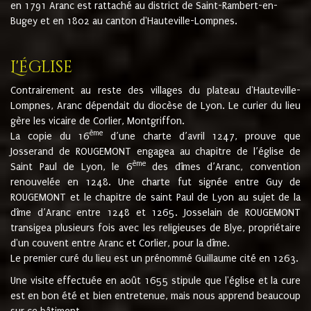
en 1791 Aranc est rattaché au district de Saint-Rambert-en-
Bugey et en 1802 au canton d'Hauteville-Lompnes.
L'église
Contrairement au reste des villages du plateau d'Hauteville-
Lompnes, Aranc dépendait du diocèse de Lyon. Le curier du lieu
gère les vicaire de Corlier, Montgriffon.
ème
La copie du 16
d’une charte d’avril 1247, prouve que
Josserand de ROUGEMONT engagea au chapitre de l’église de
ème
Saint Paul de Lyon, le 6
des dîmes d’Aranc, convention
renouvelée en 1248. Une charte fut signée entre Guy de
ROUGEMONT et le chapitre de saint Paul de Lyon au sujet de la
dîme d’Aranc entre 1248 et 1265. Josselain de ROUGEMONT
transigea plusieurs fois avec les religieuses de Blye, propriétaire
d'un couvent entre Aranc et Corlier, pour la dîme.
Le premier curé du lieu est un prénommé Guillaume cité en 1263.
Une visite effectuée en août 1655 stipule que l'église et la cure
est en bon été et bien entretenue, mais nous apprend beaucoup