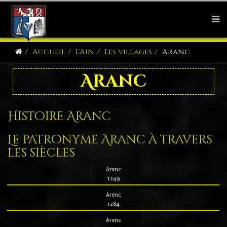
Accueil
L'Ain
Les villages
Aranc
Aranc
Histoire Aranc
Le patronyme Aranc à travers
les siècles
Aranc
1249
Arenc
1284
Arens