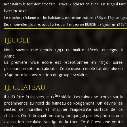
nécessaires le toit doit être fait... Travaux réalisés en 1815. En 1830 il faut
livrée en 1831.
Le clocher, réclamé par les habitants, est reconstruit en 1869 et l'église agr
8
Deux nouvelles cloches sont livrées par l'entreprise BURDIN de Lyon en 1867
.
L'école
Nous savons que depuis 1791 un maître d'école enseigne à
Aranc.
La première vraie école est réceptionnée en 1850, après
plusieurs projets non aboutis. Cette maison école fut démolie en
1890 pour la construction du groupe scolaire.
Le château
ème
Il a dû être établi vers le 12
siècle. Les ruines se trouve sur la
proéminence au nord du hameau de Rougemont. On devine les
restes de murailles et imaginer l'imposante surface de ce
château. On distinguait, en 2005 lorsque j'ai pris les photos, une
excavation circulaire, vestige de la tour. Coté Ouest une voute