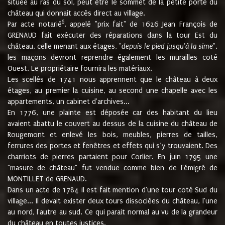
située au ras du sol, peut être le sommet de la petite porte du
château qui donnait accès direct au village.
6
Par acte notarié
, appelé "prix fait" de 1626 Jean François de
GRENAUD fait exécuter des réparations dans la tour Est du
château, celle menant aux étages, "
depuis le pied jusqu'à la sime
".
les maçons devront reprendre également les murailles coté
Ouest. Le propriétaire fournira les matériaux.
Les scellés de 1741 nous apprennent que le château à deux
étages, au premier la cuisine, au second une chapelle avec les
appartements, un cabinet d'archives...
En 1776, une plainte est déposée car des habitant du lieu
avaient abattu le couvert au dessus de la cuisine du château de
Rougemont et enlevé les bois, meubles, pierres de tailles,
ferrures des portes et fenêtres et effets qui s’y trouvaient. Des
charriots de pierres partaient pour Corlier. En juin 1795 une
"masure de château" fut vendue comme bien de l'émigré de
MONTILLET de GRENAUD.
Dans un acte de 1784 il est fait mention d'une tour coté Sud du
village... Il devait exister deux tours dissociées du château, l'une
au nord, l'autre au sud. Ce qui parait normal au vu de la grandeur
du château en toutes justices.