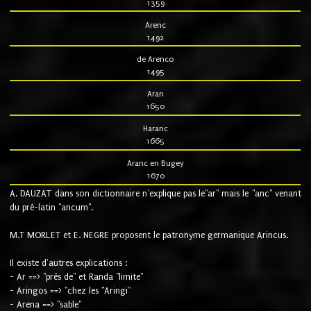
1359
Arenc
1492
de Arenco
1495
Aran
1650
Haranc
1665
Aranc en Bugey
1670
A. DAUZAT dans son dictionnaire n'explique pas le"ar" mais le "anc" venant
du pré-latin "ancum".
M.T MORLET et E. NEGRE proposent le patronyme germanique Arincus.
Il existe d'autres explications :
- Ar ==> "près de" et Randa "limite"
- Aringos ==> "chez les "Aringi"
- Arena ==> "sable"