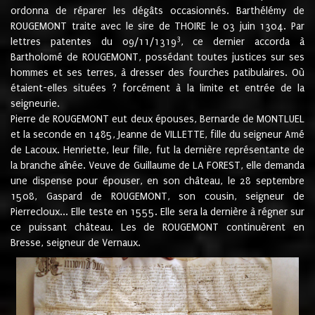
ordonna de réparer les dégâts occasionnés. Barthélémy de
ROUGEMONT traite avec le sire de THOIRE le 03 juin 1304. Par
3
lettres patentes du 09/11/1319
, ce dernier accorda à
Bartholomé de ROUGEMONT, possédant toutes justices sur ses
hommes et ses terres, à dresser des fourches patibulaires. Où
étaient-elles situées ? forcément à la limite et entrée de la
seigneurie.
Pierre de ROUGEMONT eut deux épouses, Bernarde de MONTLUEL
et la seconde en 1485, Jeanne de VILLETTE, fille du seigneur Amé
de Lacoux. Henriette, leur fille, fut la dernière représentante de
la branche aînée. Veuve de Guillaume de LA FOREST, elle demanda
une dispense pour épouser, en son château, le 28 septembre
1508, Gaspard de ROUGEMONT, son cousin, seigneur de
Pierrecloux... Elle teste en 1555. Elle sera la dernière à régner sur
ce puissant château. Les de ROUGEMONT continuèrent en
Bresse, seigneur de Vernaux.