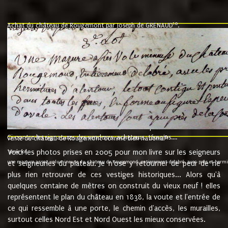
10
Achat du château de Rougemont par Joseph de GRENAUD
.
"l'an mil six cent soixante treze le ving neuvième jour du mois de novemb
nommé fut présent Messire Claude Guillaume de Moyriat chevalier baron de 
vend, purement simplement et irrevocablement a monseigneur monsieur Jose
et chavannes conseiller du roy au parlement de Bourgogne, present et accept
que le dit seigneur Baron de la Vellière a sur ses hommes, indivisables et fi
de la Velliere tout ainsi et comme le dit seigneur Baron et ses hauteurs e
présent......"
suivent les rentes, donation des terriers, etc... au prix de 880 livre louis d'or
Ci contre les signatures des vendeurs, acheteurs, témoins....
9.
vente du château de Rougemont comme bien national
Voici les photos prises en 2005 pour mon livre sur les seigneurs
"3ème lot
une mazure assez volumineuse du chateau de Rougemond, entierement delabré, avec près et hermitur
et seigneuries du plateau. Je n'ose y retourner de peur de ne
plus rien retrouver de ces vestiges historiques... Alors qu'à
quelques centaine de mètres on construit du vieux neuf ! elles
représentent le plan du château en 1838, la voute et l'entrée de
ce qui ressemble à une porte, le chemin d'accès, les murailles,
surtout celles Nord Est et Nord Ouest les mieux conservées.