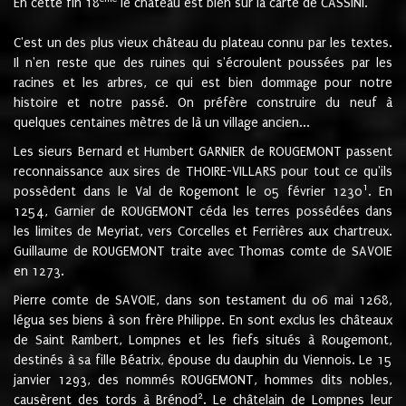
En cette fin 18
le château est bien sur la carte de CASSINI.
C'est un des plus vieux château du plateau connu par les textes.
Il n'en reste que des ruines qui s'écroulent poussées par les
racines et les arbres, ce qui est bien dommage pour notre
histoire et notre passé. On préfère construire du neuf à
quelques centaines mètres de là un village ancien...
Les sieurs Bernard et Humbert GARNIER de ROUGEMONT passent
reconnaissance aux sires de THOIRE-VILLARS pour tout ce qu'ils
1
possèdent dans le Val de Rogemont le 05 février 1230
. En
1254, Garnier de ROUGEMONT céda les terres possédées dans
les limites de Meyriat, vers Corcelles et Ferrières aux chartreux.
Guillaume de ROUGEMONT traite avec Thomas comte de SAVOIE
en 1273.
Pierre comte de SAVOIE, dans son testament du 06 mai 1268,
légua ses biens à son frère Philippe. En sont exclus les châteaux
de Saint Rambert, Lompnes et les fiefs situés à Rougemont,
destinés à sa fille Béatrix, épouse du dauphin du Viennois. Le 15
janvier 1293, des nommés ROUGEMONT, hommes dits nobles,
2
causèrent des tords à Brénod
. Le châtelain de Lompnes leur