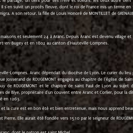
t le partage, un tiers pour ses frère et soeurs, les deux autre tiers
l s'en suivit un procès fleuve, dont le roi de France mis un terme en
émigra. A son retour, la fille de Louis Honoré de MONTILLET de GRENAUD
 maisons et seulement 24 à Aranc. Depuis Aranc est devenu village 
bert-en-Bugey et en 1802 au canton d'Hauteville-Lompnes.
ville-Lompnes, Aranc dépendait du diocèse de Lyon. Le curier du lieu g
que Josserand de ROUGEMONT engagea au chapitre de l’église de Saint
uy de ROUGEMONT et le chapitre de saint Paul de Lyon au sujet d
s de Blye, propriétaire d'un couvent entre Aranc et Corlier, pour la dî
té en 1263.
e et la cure est en bon été et bien entretenue, mais nous apprend be
aint Pierre. Elle aurait été fondée vers 1510 par le seigneur de RO
ranc, dont le patron est saint Michel.