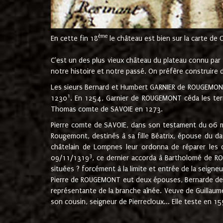
ème
En cette fin 18
le château est bien sur la carte de 
C'est un des plus vieux château du plateau connu par l
notre histoire et notre passé. On préfère construire d
Les sieurs Bernard et Humbert GARNIER de ROUGEMONT 
1
1230
. En 1254, Garnier de ROUGEMONT céda les terr
Thomas comte de SAVOIE en 1273.
Pierre comte de SAVOIE, dans son testament du 06 mai
Rougemont, destinés à sa fille Béatrix, épouse du 
châtelain de Lompnes leur ordonna de réparer les 
3
09/11/1319
, ce dernier accorda à Bartholomé de RO
situées ? forcément à la limite et entrée de la seigneu
Pierre de ROUGEMONT eut deux épouses, Bernarde de MO
représentante de la branche aînée. Veuve de Guilla
son cousin, seigneur de Pierrecloux... Elle teste en 