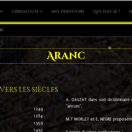
GÉNÉALOGIE
MES PARUTIONS
QUI SUIS-JE ?
H
nc
Aranc
ers les siècles
A. DAUZAT dans son dictionnaire n'
"ancum".
1249
1284
M.T MORLET et E. NEGRE proposent
1359
1492