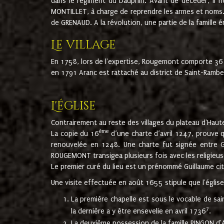
dans le régiment du Dauphin. Avant de décéder, il fi
MONTILLET, à charge de reprendre les armes et noms. I
de GRENAUD. A la révolution, une partie de la famille 
Le village
En 1758, lors de l'expertise, Rougemont comporte 36
en 1791 Aranc est rattaché au district de Saint-Ram
L'église
Contrairement au reste des villages du plateau d'Haute
ème
La copie du 16
d’une charte d’avril 1247, prouve 
renouvelée en 1248. Une charte fut signée entre G
ROUGEMONT transigea plusieurs fois avec les religieuse
Le premier curé du lieu est un prénommé Guillaume ci
Une visite effectuée en août 1655 stipule que l'églis
La première chapelle est sous le vocable de s
7
la dernière a y être ensevelie en avril 1736
.
La deuxième possession de la famille PINGON d'A