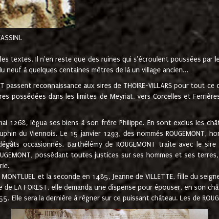
CASSINI.
es textes. Il n'en reste que des ruines qui s'écroulent poussées par 
u neuf à quelques centaines mètres de là un village ancien...
passent reconnaissance aux sires de THOIRE-VILLARS pour tout ce qu
es possédées dans les limites de Meyriat, vers Corcelles et Ferrièr
 1268, légua ses biens à son frère Philippe. En sont exclus les châ
dauphin du Viennois. Le 15 janvier 1293, des nommés ROUGEMONT, ho
dégâts occasionnés. Barthélémy de ROUGEMONT traite avec le sire 
UGEMONT, possédant toutes justices sur ses hommes et ses terres, à
rie.
NTLUEL et la seconde en 1485, Jeanne de VILLETTE, fille du seigneur 
ume de LA FOREST, elle demanda une dispense pour épouser, en son c
1555. Elle sera la dernière à régner sur ce puissant château. Les de 