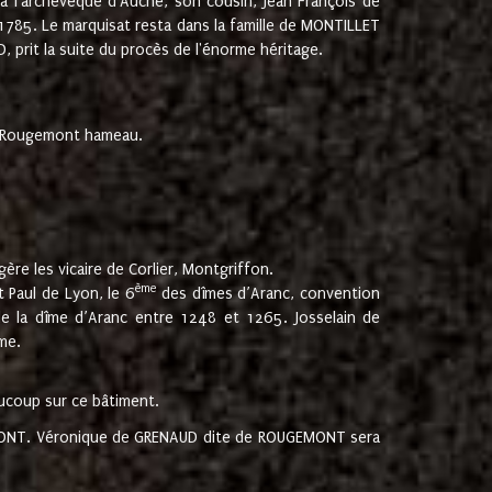
 à l'archevêque d'Auche, son cousin, Jean François de
 1785. Le marquisat resta dans la famille de MONTILLET
, prit la suite du procès de l'énorme héritage.
et Rougemont hameau.
ère les vicaire de Corlier, Montgriffon.
ème
 Paul de Lyon, le 6
des dîmes d’Aranc, convention
e la dîme d’Aranc entre 1248 et 1265. Josselain de
me.
aucoup sur ce bâtiment.
UGEMONT. Véronique de GRENAUD dite de ROUGEMONT sera