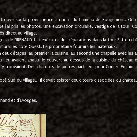
e trouve sur la proéminence au nord du hameau de Rougemont. On dev
 j'ai pris les photos, une excavation circulaire, vestige de la tour. 
 direct au village.
nçois de GRENAUD fait exécuter des réparations dans la tour Est du ch
urailles coté Ouest. Le propriétaire fournira les matériaux.
deux étages, au premier la cuisine, au second une chapelle avec les a
u lieu avaient abattu le couvert au dessus de la cuisine du château 
 s’y trouvaient. Des charriots de pierres partaient pour Corlier. En 
té Sud du village... Il devait exister deux tours dissociées du château,
inand et d'Evosges.