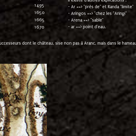
Il existe d'autres explications :
1495
- Ar ==> "près de" et Randa "limite"
1650
- Aringos ==> "chez les "Aringi"
1665
- Arena ==> "sable"
- ar ==> point d'eau.
1670
cesseurs dont le château, sise non pas à Aranc, mais dans le hameau 