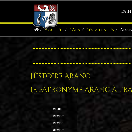
L'AIN
Accueil
L'Ain
Les villages
Ara
Histoire Aranc
Le patronyme Aranc à trav
Aranc
Arenc
Arens
Arenc