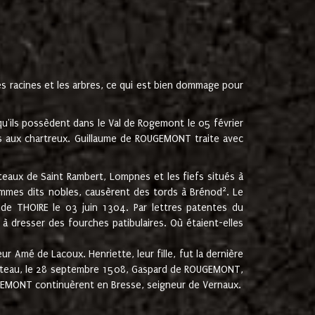
les racines et les arbres, ce qui est bien dommage pour
'ils possèdent dans le Val de Rogemont le 05 février
es aux chartreux. Guillaume de ROUGEMONT traite avec
teaux de Saint Rambert, Lompnes et les fiefs situés à
2
mmes dits nobles, causèrent des tords à Brénod
. Le
de THOIRE le 03 juin 1304. Par lettres patentes du
 dresser des fourches patibulaires. Où étaient-elles
Amé de Lacoux. Henriette, leur fille, fut la dernière
hâteau, le 28 septembre 1508, Gaspard de ROUGEMONT,
ROUGEMONT continuèrent en Bresse, seigneur de Vernaux.