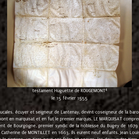
4
testament Huguette de ROUGEMONT
le 15 février 1555
cales, écuyer et seigneur de Lantenay, devint coseigneur de la bar
ont en marquisat et en fut le premier marquis. LE MARQUISAT comprenait
ement de Bourgogne, premier syndic de la noblesse du Bugey de 1679 à
Catherine de MONTILLET en 1663. Ils eurent neuf enfants. Jean Louis,