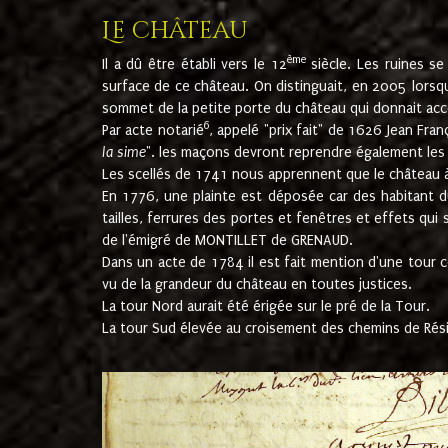
Le château
ème
Il a dû être établi vers le 12
siècle. Les ruines s
surface de ce château. On distinguait, en 2005 lorsque
sommet de la petite porte du château qui donnait accès
6
Par acte notarié
, appelé "prix fait" de 1626 Jean Fra
la sime
". les maçons devront reprendre également les m
Les scellés de 1741 nous apprennent que le château à 
En 1776, une plainte est déposée car des habitant d
tailles, ferrures des portes et fenêtres et effets qui
de l'émigré de MONTILLET de GRENAUD.
Dans un acte de 1784 il est fait mention d'une tour co
vu de la grandeur du château en toutes justices.
La tour Nord aurait été érigée sur le pré de la Tour.
La tour Sud élevée au croisement des chemins de Rés