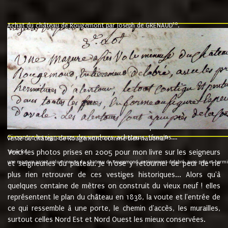
10
Achat du château de Rougemont par Joseph de GRENAUD
.
"l'an mil six cent soixante treze le ving neuvième jour du mois de novemb
nommé fut présent Messire Claude Guillaume de Moyriat chevalier baron de 
vend, purement simplement et irrevocablement a monseigneur monsieur Jose
et chavannes conseiller du roy au parlement de Bourgogne, present et accept
que le dit seigneur Baron de la Vellière a sur ses hommes, indivisables et fi
de la Velliere tout ainsi et comme le dit seigneur Baron et ses hauteurs e
présent......"
suivent les rentes, donation des terriers, etc... au prix de 880 livre louis d'or
Ci contre les signatures des vendeurs, acheteurs, témoins....
9.
vente du château de Rougemont comme bien national
Voici les photos prises en 2005 pour mon livre sur les seigneurs
"3ème lot
une mazure assez volumineuse du chateau de Rougemond, entierement delabré, avec près et hermitur
et seigneuries du plateau. Je n'ose y retourner de peur de ne
plus rien retrouver de ces vestiges historiques... Alors qu'à
quelques centaine de mètres on construit du vieux neuf ! elles
représentent le plan du château en 1838, la voute et l'entrée de
ce qui ressemble à une porte, le chemin d'accès, les murailles,
surtout celles Nord Est et Nord Ouest les mieux conservées.