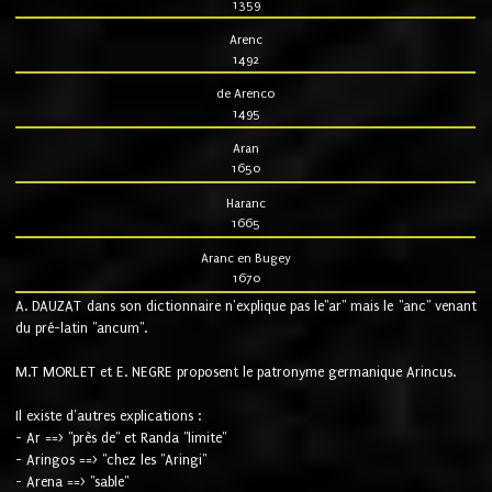
1359
Arenc
1492
de Arenco
1495
Aran
1650
Haranc
1665
Aranc en Bugey
1670
A. DAUZAT dans son dictionnaire n'explique pas le"ar" mais le "anc" venant
du pré-latin "ancum".
M.T MORLET et E. NEGRE proposent le patronyme germanique Arincus.
Il existe d'autres explications :
- Ar ==> "près de" et Randa "limite"
- Aringos ==> "chez les "Aringi"
- Arena ==> "sable"