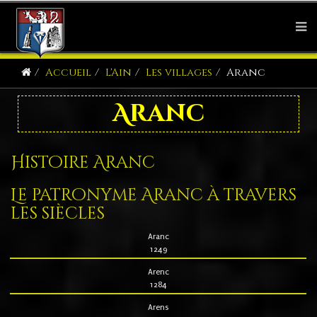
Accueil
L'Ain
Les villages
Aranc
Aranc
Histoire Aranc
Le patronyme Aranc à travers
les siècles
Aranc
1249
Arenc
1284
Arens