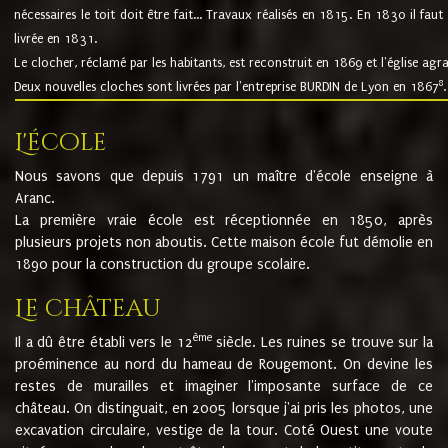
nécessaires le toit doit être fait... Travaux réalisés en 1815. En 1830 il faut
livrée en 1831.
Le clocher, réclamé par les habitants, est reconstruit en 1869 et l'église agr
8
Deux nouvelles cloches sont livrées par l'entreprise BURDIN de Lyon en 1867
.
L'école
Nous savons que depuis 1791 un maître d'école enseigne à
Aranc.
La première vraie école est réceptionnée en 1850, après
plusieurs projets non aboutis. Cette maison école fut démolie en
1890 pour la construction du groupe scolaire.
Le château
ème
Il a dû être établi vers le 12
siècle. Les ruines se trouve sur la
proéminence au nord du hameau de Rougemont. On devine les
restes de murailles et imaginer l'imposante surface de ce
château. On distinguait, en 2005 lorsque j'ai pris les photos, une
excavation circulaire, vestige de la tour. Coté Ouest une voute