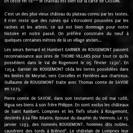
En cette fin 18
le château est bien sur la carte de CASSINI.
C'est un des plus vieux château du plateau connu par les textes.
Il n'en reste que des ruines qui s'écroulent poussées par les
racines et les arbres, ce qui est bien dommage pour notre
histoire et notre passé. On préfère construire du neuf à
quelques centaines mètres de là un village ancien...
Les sieurs Bernard et Humbert GARNIER de ROUGEMONT passent
reconnaissance aux sires de THOIRE-VILLARS pour tout ce qu'ils
1
possèdent dans le Val de Rogemont le 05 février 1230
. En
1254, Garnier de ROUGEMONT céda les terres possédées dans
les limites de Meyriat, vers Corcelles et Ferrières aux chartreux.
Guillaume de ROUGEMONT traite avec Thomas comte de SAVOIE
en 1273.
Pierre comte de SAVOIE, dans son testament du 06 mai 1268,
légua ses biens à son frère Philippe. En sont exclus les châteaux
de Saint Rambert, Lompnes et les fiefs situés à Rougemont,
destinés à sa fille Béatrix, épouse du dauphin du Viennois. Le 15
janvier 1293, des nommés ROUGEMONT, hommes dits nobles,
2
causèrent des tords à Brénod
. Le châtelain de Lompnes leur