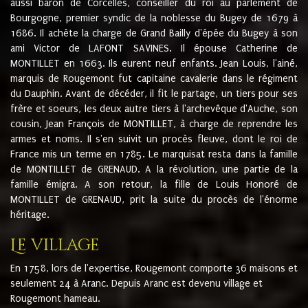
aussi baron de Corcelles, conseiller du roi au parlement de
Bourgogne, premier syndic de la noblesse du Bugey de 1679 à
1686. Il achète la charge de Grand Bailly d'épée du Bugey à son
ami Victor de LAFONT SAVINES. Il épouse Catherine de
MONTILLET en 1663. Ils eurent neuf enfants. Jean Louis, l'ainé,
marquis de Rougemont fut capitaine cavalerie dans le régiment
du Dauphin. Avant de décéder, il fit le partage, un tiers pour ses
frère et soeurs, les deux autre tiers à l'archevêque d'Auche, son
cousin, Jean François de MONTILLET, à charge de reprendre les
armes et noms. Il s'en suivit un procès fleuve, dont le roi de
France mis un terme en 1785. Le marquisat resta dans la famille
de MONTILLET de GRENAUD. A la révolution, une partie de la
famille émigra. A son retour, la fille de Louis Honoré de
MONTILLET de GRENAUD, prit la suite du procès de l'énorme
héritage.
Le village
En 1758, lors de l'expertise, Rougemont comporte 36 maisons et
seulement 24 à Aranc. Depuis Aranc est devenu village et
Rougemont hameau.