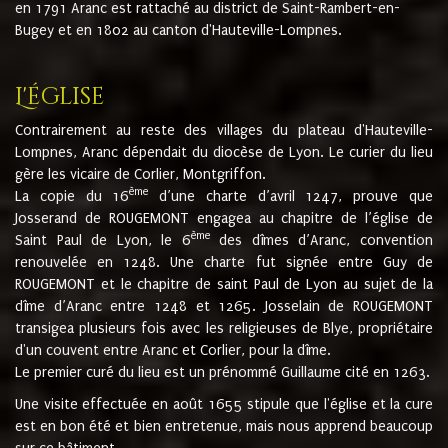
en 1791 Aranc est rattaché au district de Saint-Rambert-en-
Bugey et en 1802 au canton d'Hauteville-Lompnes.
L'église
Contrairement au reste des villages du plateau d'Hauteville-
Lompnes, Aranc dépendait du diocèse de Lyon. Le curier du lieu
gère les vicaire de Corlier, Montgriffon.
ème
La copie du 16
d’une charte d’avril 1247, prouve que
Josserand de ROUGEMONT engagea au chapitre de l’église de
ème
Saint Paul de Lyon, le 6
des dîmes d’Aranc, convention
renouvelée en 1248. Une charte fut signée entre Guy de
ROUGEMONT et le chapitre de saint Paul de Lyon au sujet de la
dîme d’Aranc entre 1248 et 1265. Josselain de ROUGEMONT
transigea plusieurs fois avec les religieuses de Blye, propriétaire
d'un couvent entre Aranc et Corlier, pour la dîme.
Le premier curé du lieu est un prénommé Guillaume cité en 1263.
Une visite effectuée en août 1655 stipule que l'église et la cure
est en bon été et bien entretenue, mais nous apprend beaucoup