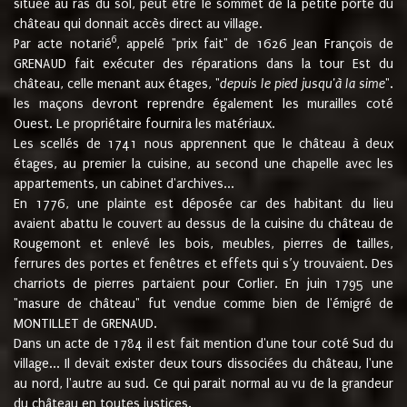
située au ras du sol, peut être le sommet de la petite porte du
château qui donnait accès direct au village.
6
Par acte notarié
, appelé "prix fait" de 1626 Jean François de
GRENAUD fait exécuter des réparations dans la tour Est du
château, celle menant aux étages, "
depuis le pied jusqu'à la sime
".
les maçons devront reprendre également les murailles coté
Ouest. Le propriétaire fournira les matériaux.
Les scellés de 1741 nous apprennent que le château à deux
étages, au premier la cuisine, au second une chapelle avec les
appartements, un cabinet d'archives...
En 1776, une plainte est déposée car des habitant du lieu
avaient abattu le couvert au dessus de la cuisine du château de
Rougemont et enlevé les bois, meubles, pierres de tailles,
ferrures des portes et fenêtres et effets qui s’y trouvaient. Des
charriots de pierres partaient pour Corlier. En juin 1795 une
"masure de château" fut vendue comme bien de l'émigré de
MONTILLET de GRENAUD.
Dans un acte de 1784 il est fait mention d'une tour coté Sud du
village... Il devait exister deux tours dissociées du château, l'une
au nord, l'autre au sud. Ce qui parait normal au vu de la grandeur
du château en toutes justices.