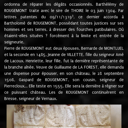
ordonna de réparer les dégâts occasionnés. Barthélémy de
ROUGEMONT traite avec le sire de THOIRE le 03 juin 1304. Par
3
lettres patentes du 09/11/1319
, ce dernier accorda à
Bartholomé de ROUGEMONT, possédant toutes justices sur ses
hommes et ses terres, à dresser des fourches patibulaires. Où
étaient-elles situées ? forcément à la limite et entrée de la
seigneurie.
Pierre de ROUGEMONT eut deux épouses, Bernarde de MONTLUEL
et la seconde en 1485, Jeanne de VILLETTE, fille du seigneur Amé
de Lacoux. Henriette, leur fille, fut la dernière représentante de
la branche aînée. Veuve de Guillaume de LA FOREST, elle demanda
une dispense pour épouser, en son château, le 28 septembre
1508, Gaspard de ROUGEMONT, son cousin, seigneur de
Pierrecloux... Elle teste en 1555. Elle sera la dernière à régner sur
ce puissant château. Les de ROUGEMONT continuèrent en
Bresse, seigneur de Vernaux.