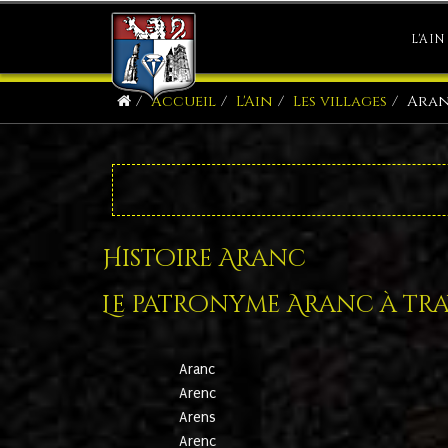
L'AIN
Accueil
L'Ain
Les villages
Ara
Histoire Aranc
Le patronyme Aranc à trav
Aranc
Arenc
Arens
Arenc