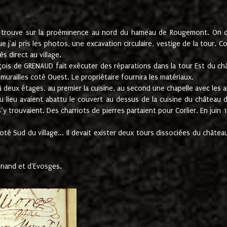
e trouve sur la proéminence au nord du hameau de Rougemont. On dev
 j'ai pris les photos, une excavation circulaire, vestige de la tour. 
 direct au village.
nçois de GRENAUD fait exécuter des réparations dans la tour Est du ch
urailles coté Ouest. Le propriétaire fournira les matériaux.
deux étages, au premier la cuisine, au second une chapelle avec les a
u lieu avaient abattu le couvert au dessus de la cuisine du château 
 s’y trouvaient. Des charriots de pierres partaient pour Corlier. En 
té Sud du village... Il devait exister deux tours dissociées du château,
inand et d'Evosges.