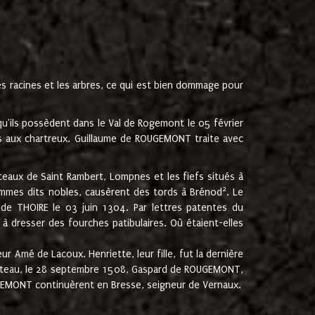
les racines et les arbres, ce qui est bien dommage pour
'ils possèdent dans le Val de Rogemont le 05 février
es aux chartreux. Guillaume de ROUGEMONT traite avec
teaux de Saint Rambert, Lompnes et les fiefs situés à
2
mmes dits nobles, causèrent des tords à Brénod
. Le
de THOIRE le 03 juin 1304. Par lettres patentes du
 dresser des fourches patibulaires. Où étaient-elles
Amé de Lacoux. Henriette, leur fille, fut la dernière
hâteau, le 28 septembre 1508, Gaspard de ROUGEMONT,
ROUGEMONT continuèrent en Bresse, seigneur de Vernaux.