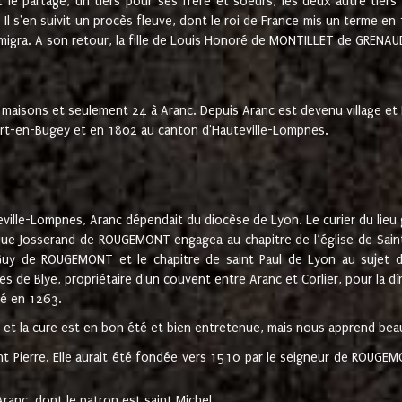
t le partage, un tiers pour ses frère et soeurs, les deux autre tiers
l s'en suivit un procès fleuve, dont le roi de France mis un terme en
émigra. A son retour, la fille de Louis Honoré de MONTILLET de GRENAUD
 maisons et seulement 24 à Aranc. Depuis Aranc est devenu village 
bert-en-Bugey et en 1802 au canton d'Hauteville-Lompnes.
ville-Lompnes, Aranc dépendait du diocèse de Lyon. Le curier du lieu g
que Josserand de ROUGEMONT engagea au chapitre de l’église de Saint
uy de ROUGEMONT et le chapitre de saint Paul de Lyon au sujet d
s de Blye, propriétaire d'un couvent entre Aranc et Corlier, pour la dî
té en 1263.
e et la cure est en bon été et bien entretenue, mais nous apprend be
aint Pierre. Elle aurait été fondée vers 1510 par le seigneur de RO
ranc, dont le patron est saint Michel.