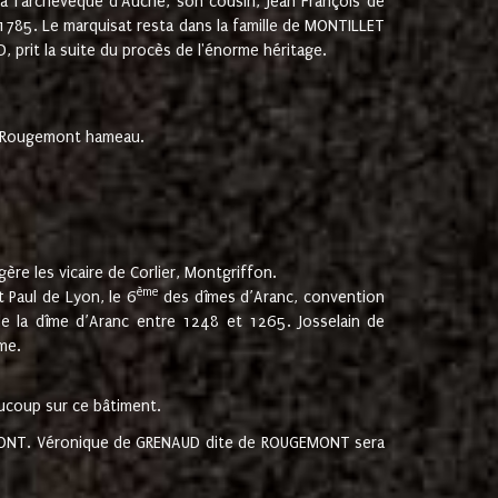
 à l'archevêque d'Auche, son cousin, Jean François de
 1785. Le marquisat resta dans la famille de MONTILLET
, prit la suite du procès de l'énorme héritage.
et Rougemont hameau.
ère les vicaire de Corlier, Montgriffon.
ème
 Paul de Lyon, le 6
des dîmes d’Aranc, convention
e la dîme d’Aranc entre 1248 et 1265. Josselain de
me.
aucoup sur ce bâtiment.
UGEMONT. Véronique de GRENAUD dite de ROUGEMONT sera