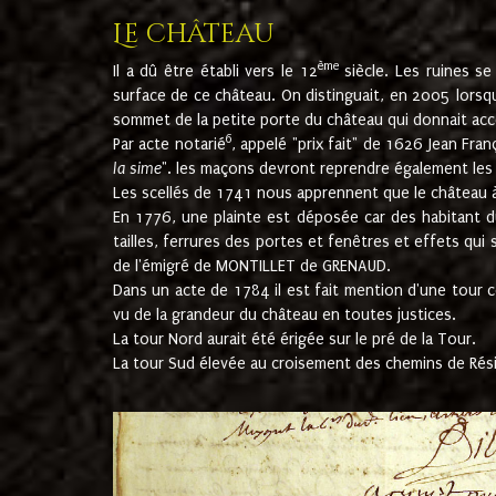
Le château
ème
Il a dû être établi vers le 12
siècle. Les ruines s
surface de ce château. On distinguait, en 2005 lorsque
sommet de la petite porte du château qui donnait accès
6
Par acte notarié
, appelé "prix fait" de 1626 Jean Fra
la sime
". les maçons devront reprendre également les m
Les scellés de 1741 nous apprennent que le château à 
En 1776, une plainte est déposée car des habitant d
tailles, ferrures des portes et fenêtres et effets qui
de l'émigré de MONTILLET de GRENAUD.
Dans un acte de 1784 il est fait mention d'une tour co
vu de la grandeur du château en toutes justices.
La tour Nord aurait été érigée sur le pré de la Tour.
La tour Sud élevée au croisement des chemins de Rés