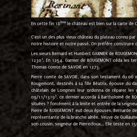
ème
En cette fin 18
le château est bien sur la carte de 
C'est un des plus vieux château du plateau connu par l
notre histoire et notre passé. On préfère construire d
Les sieurs Bernard et Humbert GARNIER de ROUGEMONT 
1
1230
. En 1254, Garnier de ROUGEMONT céda les terr
Thomas comte de SAVOIE en 1273.
Pierre comte de SAVOIE, dans son testament du 06 mai
Rougemont, destinés à sa fille Béatrix, épouse du 
châtelain de Lompnes leur ordonna de réparer les 
3
09/11/1319
, ce dernier accorda à Bartholomé de RO
situées ? forcément à la limite et entrée de la seigneu
Pierre de ROUGEMONT eut deux épouses, Bernarde de MO
représentante de la branche aînée. Veuve de Guilla
son cousin, seigneur de Pierrecloux... Elle teste en 