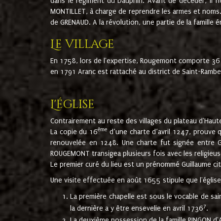
dans le régiment du Dauphin. Avant de décéder, il fi
MONTILLET, à charge de reprendre les armes et noms. I
de GRENAUD. A la révolution, une partie de la famille 
Le village
En 1758, lors de l'expertise, Rougemont comporte 36
en 1791 Aranc est rattaché au district de Saint-Ram
L'église
Contrairement au reste des villages du plateau d'Haute
ème
La copie du 16
d’une charte d’avril 1247, prouve 
renouvelée en 1248. Une charte fut signée entre G
ROUGEMONT transigea plusieurs fois avec les religieuse
Le premier curé du lieu est un prénommé Guillaume ci
Une visite effectuée en août 1655 stipule que l'églis
La première chapelle est sous le vocable de s
7
la dernière a y être ensevelie en avril 1736
.
La deuxième possession de la famille PINGON d'A