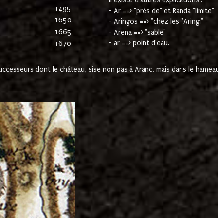
Il existe d'autres explications :
1495
- Ar ==> "près de" et Randa "limite"
1650
- Aringos ==> "chez les "Aringi"
1665
- Arena ==> "sable"
- ar ==> point d'eau.
1670
cesseurs dont le château, sise non pas à Aranc, mais dans le hameau 