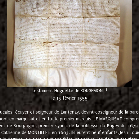
4
testament Huguette de ROUGEMONT
le 15 février 1555
cales, écuyer et seigneur de Lantenay, devint coseigneur de la bar
ont en marquisat et en fut le premier marquis. LE MARQUISAT comprenait
ement de Bourgogne, premier syndic de la noblesse du Bugey de 1679 à
Catherine de MONTILLET en 1663. Ils eurent neuf enfants. Jean Louis,