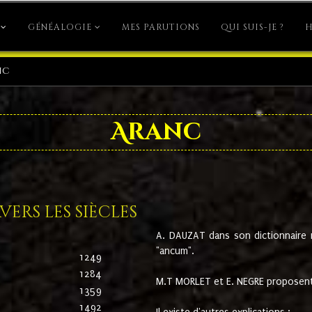
GÉNÉALOGIE
MES PARUTIONS
QUI SUIS-JE ?
H
nc
Aranc
ers les siècles
A. DAUZAT dans son dictionnaire n'
"ancum".
1249
1284
M.T MORLET et E. NEGRE proposent
1359
1492