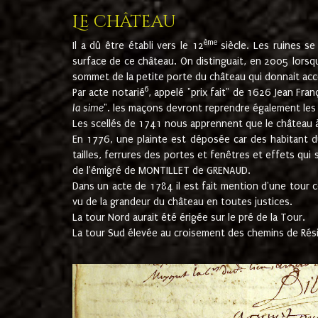
Le château
ème
Il a dû être établi vers le 12
siècle. Les ruines s
surface de ce château. On distinguait, en 2005 lorsque
sommet de la petite porte du château qui donnait accès
6
Par acte notarié
, appelé "prix fait" de 1626 Jean Fra
la sime
". les maçons devront reprendre également les m
Les scellés de 1741 nous apprennent que le château à 
En 1776, une plainte est déposée car des habitant d
tailles, ferrures des portes et fenêtres et effets qui
de l'émigré de MONTILLET de GRENAUD.
Dans un acte de 1784 il est fait mention d'une tour co
vu de la grandeur du château en toutes justices.
La tour Nord aurait été érigée sur le pré de la Tour.
La tour Sud élevée au croisement des chemins de Rés