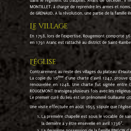
dans le régiment du Dauphin. Avant de décéder, il fi
MONTILLET, à charge de reprendre les armes et noms. I
de GRENAUD. A la révolution, une partie de la famille 
Le village
En 1758, lors de l'expertise, Rougemont comporte 36
en 1791 Aranc est rattaché au district de Saint-Ram
L'église
Contrairement au reste des villages du plateau d'Haute
ème
La copie du 16
d’une charte d’avril 1247, prouve 
renouvelée en 1248. Une charte fut signée entre G
ROUGEMONT transigea plusieurs fois avec les religieuse
Le premier curé du lieu est un prénommé Guillaume ci
Une visite effectuée en août 1655 stipule que l'églis
La première chapelle est sous le vocable de s
7
la dernière a y être ensevelie en avril 1736
.
La deuxième possession de la famille PINGON d'A