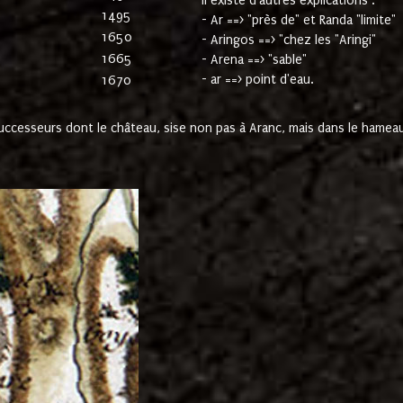
Il existe d'autres explications :
1495
- Ar ==> "près de" et Randa "limite"
1650
- Aringos ==> "chez les "Aringi"
1665
- Arena ==> "sable"
- ar ==> point d'eau.
1670
cesseurs dont le château, sise non pas à Aranc, mais dans le hameau 