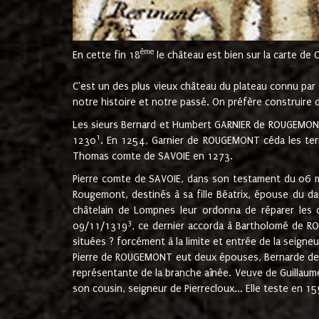
ème
En cette fin 18
le château est bien sur la carte de 
C'est un des plus vieux château du plateau connu par l
notre histoire et notre passé. On préfère construire d
Les sieurs Bernard et Humbert GARNIER de ROUGEMONT 
1
1230
. En 1254, Garnier de ROUGEMONT céda les terr
Thomas comte de SAVOIE en 1273.
Pierre comte de SAVOIE, dans son testament du 06 mai
Rougemont, destinés à sa fille Béatrix, épouse du 
châtelain de Lompnes leur ordonna de réparer les 
3
09/11/1319
, ce dernier accorda à Bartholomé de RO
situées ? forcément à la limite et entrée de la seigneu
Pierre de ROUGEMONT eut deux épouses, Bernarde de MO
représentante de la branche aînée. Veuve de Guilla
son cousin, seigneur de Pierrecloux... Elle teste en 