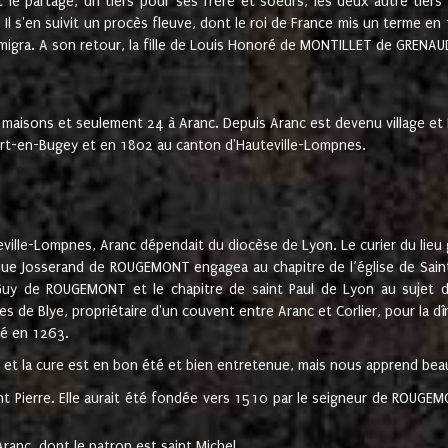
t le partage, un tiers pour ses frère et soeurs, les deux autre tiers
l s'en suivit un procès fleuve, dont le roi de France mis un terme en
émigra. A son retour, la fille de Louis Honoré de MONTILLET de GRENAUD
 maisons et seulement 24 à Aranc. Depuis Aranc est devenu village 
bert-en-Bugey et en 1802 au canton d'Hauteville-Lompnes.
ville-Lompnes, Aranc dépendait du diocèse de Lyon. Le curier du lieu g
que Josserand de ROUGEMONT engagea au chapitre de l’église de Saint
uy de ROUGEMONT et le chapitre de saint Paul de Lyon au sujet d
s de Blye, propriétaire d'un couvent entre Aranc et Corlier, pour la dî
té en 1263.
e et la cure est en bon été et bien entretenue, mais nous apprend be
aint Pierre. Elle aurait été fondée vers 1510 par le seigneur de RO
ranc, dont le patron est saint Michel.