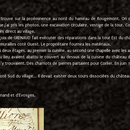
e trouve sur la proéminence au nord du hameau de Rougemont. On dev
 j'ai pris les photos, une excavation circulaire, vestige de la tour. 
 direct au village.
nçois de GRENAUD fait exécuter des réparations dans la tour Est du ch
urailles coté Ouest. Le propriétaire fournira les matériaux.
deux étages, au premier la cuisine, au second une chapelle avec les a
u lieu avaient abattu le couvert au dessus de la cuisine du château 
 s’y trouvaient. Des charriots de pierres partaient pour Corlier. En 
té Sud du village... Il devait exister deux tours dissociées du château,
inand et d'Evosges.