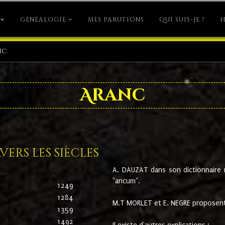
GÉNÉALOGIE
MES PARUTIONS
QUI SUIS-JE ?
H
nc
Aranc
ers les siècles
A. DAUZAT dans son dictionnaire n'
"ancum".
1249
1284
M.T MORLET et E. NEGRE proposent
1359
1492