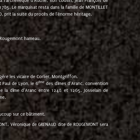
 à l'archevêque d'Auche, son cousin, Jean François de
 1785. Le marquisat resta dans la famille de MONTILLET
, prit la suite du procès de l'énorme héritage.
et Rougemont hameau.
ère les vicaire de Corlier, Montgriffon.
ème
 Paul de Lyon, le 6
des dîmes d’Aranc, convention
e la dîme d’Aranc entre 1248 et 1265. Josselain de
me.
aucoup sur ce bâtiment.
UGEMONT. Véronique de GRENAUD dite de ROUGEMONT sera