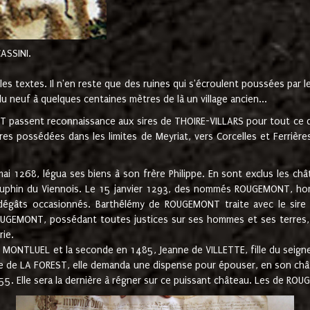
CASSINI.
es textes. Il n'en reste que des ruines qui s'écroulent poussées par 
u neuf à quelques centaines mètres de là un village ancien...
passent reconnaissance aux sires de THOIRE-VILLARS pour tout ce qu
es possédées dans les limites de Meyriat, vers Corcelles et Ferrièr
 1268, légua ses biens à son frère Philippe. En sont exclus les châ
dauphin du Viennois. Le 15 janvier 1293, des nommés ROUGEMONT, ho
dégâts occasionnés. Barthélémy de ROUGEMONT traite avec le sire 
UGEMONT, possédant toutes justices sur ses hommes et ses terres, à
rie.
NTLUEL et la seconde en 1485, Jeanne de VILLETTE, fille du seigneur 
ume de LA FOREST, elle demanda une dispense pour épouser, en son c
1555. Elle sera la dernière à régner sur ce puissant château. Les de 