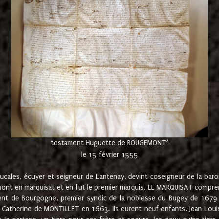
4
testament Huguette de ROUGEMONT
le 15 février 1555
cales, écuyer et seigneur de Lantenay, devint coseigneur de la bar
ont en marquisat et en fut le premier marquis. LE MARQUISAT comprenait
ement de Bourgogne, premier syndic de la noblesse du Bugey de 1679 à
Catherine de MONTILLET en 1663. Ils eurent neuf enfants. Jean Louis,