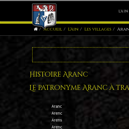
L'AIN
Accueil
L'Ain
Les villages
Ara
Histoire Aranc
Le patronyme Aranc à trav
Aranc
Arenc
Arens
Arenc