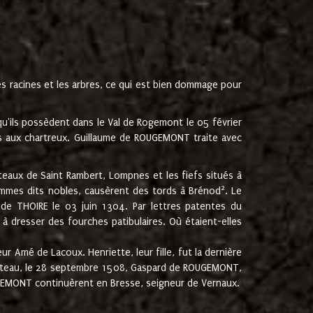
les racines et les arbres, ce qui est bien dommage pour
'ils possèdent dans le Val de Rogemont le 05 février
es aux chartreux. Guillaume de ROUGEMONT traite avec
teaux de Saint Rambert, Lompnes et les fiefs situés à
2
mmes dits nobles, causèrent des tords à Brénod
. Le
de THOIRE le 03 juin 1304. Par lettres patentes du
 dresser des fourches patibulaires. Où étaient-elles
Amé de Lacoux. Henriette, leur fille, fut la dernière
hâteau, le 28 septembre 1508, Gaspard de ROUGEMONT,
ROUGEMONT continuèrent en Bresse, seigneur de Vernaux.