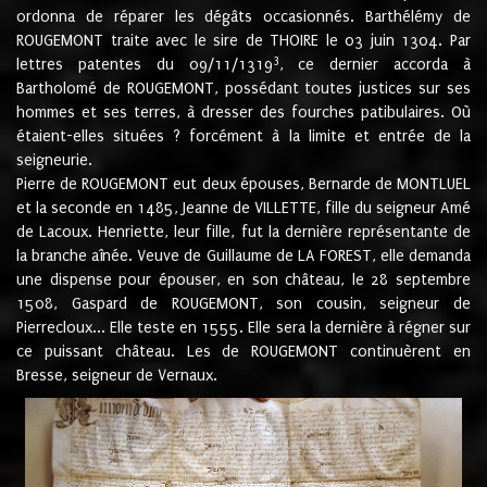
ordonna de réparer les dégâts occasionnés. Barthélémy de
ROUGEMONT traite avec le sire de THOIRE le 03 juin 1304. Par
3
lettres patentes du 09/11/1319
, ce dernier accorda à
Bartholomé de ROUGEMONT, possédant toutes justices sur ses
hommes et ses terres, à dresser des fourches patibulaires. Où
étaient-elles situées ? forcément à la limite et entrée de la
seigneurie.
Pierre de ROUGEMONT eut deux épouses, Bernarde de MONTLUEL
et la seconde en 1485, Jeanne de VILLETTE, fille du seigneur Amé
de Lacoux. Henriette, leur fille, fut la dernière représentante de
la branche aînée. Veuve de Guillaume de LA FOREST, elle demanda
une dispense pour épouser, en son château, le 28 septembre
1508, Gaspard de ROUGEMONT, son cousin, seigneur de
Pierrecloux... Elle teste en 1555. Elle sera la dernière à régner sur
ce puissant château. Les de ROUGEMONT continuèrent en
Bresse, seigneur de Vernaux.