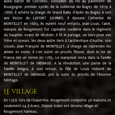
aussi baron de Corcelles, conseiller du roi au parlement de
Bourgogne, premier syndic de la noblesse du Bugey de 1679 à
1686. Il achète la charge de Grand Bailly d'épée du Bugey à son
ami Victor de LAFONT SAVINES. Il épouse Catherine de
MONTILLET en 1663. Ils eurent neuf enfants. Jean Louis, l'ainé,
marquis de Rougemont fut capitaine cavalerie dans le régiment
du Dauphin. Avant de décéder, il fit le partage, un tiers pour ses
frère et soeurs, les deux autre tiers à l'archevêque d'Auche, son
cousin, Jean François de MONTILLET, à charge de reprendre les
armes et noms. Il s'en suivit un procès fleuve, dont le roi de
France mis un terme en 1785. Le marquisat resta dans la famille
de MONTILLET de GRENAUD. A la révolution, une partie de la
famille émigra. A son retour, la fille de Louis Honoré de
MONTILLET de GRENAUD, prit la suite du procès de l'énorme
héritage.
Le village
En 1758, lors de l'expertise, Rougemont comporte 36 maisons et
seulement 24 à Aranc. Depuis Aranc est devenu village et
Rougemont hameau.