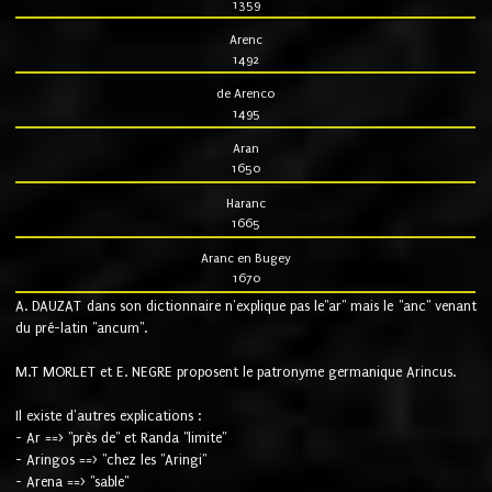
1359
Arenc
1492
de Arenco
1495
Aran
1650
Haranc
1665
Aranc en Bugey
1670
A. DAUZAT dans son dictionnaire n'explique pas le"ar" mais le "anc" venant
du pré-latin "ancum".
M.T MORLET et E. NEGRE proposent le patronyme germanique Arincus.
Il existe d'autres explications :
- Ar ==> "près de" et Randa "limite"
- Aringos ==> "chez les "Aringi"
- Arena ==> "sable"