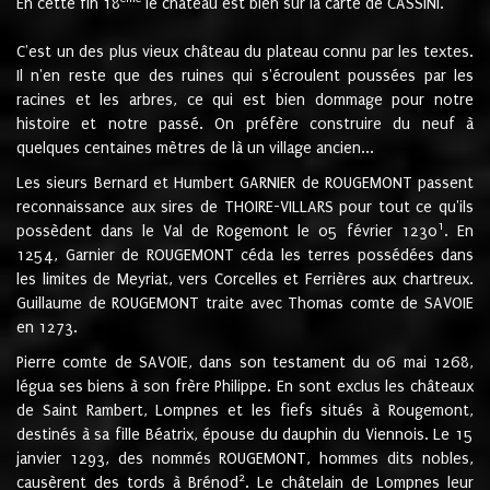
En cette fin 18
le château est bien sur la carte de CASSINI.
C'est un des plus vieux château du plateau connu par les textes.
Il n'en reste que des ruines qui s'écroulent poussées par les
racines et les arbres, ce qui est bien dommage pour notre
histoire et notre passé. On préfère construire du neuf à
quelques centaines mètres de là un village ancien...
Les sieurs Bernard et Humbert GARNIER de ROUGEMONT passent
reconnaissance aux sires de THOIRE-VILLARS pour tout ce qu'ils
1
possèdent dans le Val de Rogemont le 05 février 1230
. En
1254, Garnier de ROUGEMONT céda les terres possédées dans
les limites de Meyriat, vers Corcelles et Ferrières aux chartreux.
Guillaume de ROUGEMONT traite avec Thomas comte de SAVOIE
en 1273.
Pierre comte de SAVOIE, dans son testament du 06 mai 1268,
légua ses biens à son frère Philippe. En sont exclus les châteaux
de Saint Rambert, Lompnes et les fiefs situés à Rougemont,
destinés à sa fille Béatrix, épouse du dauphin du Viennois. Le 15
janvier 1293, des nommés ROUGEMONT, hommes dits nobles,
2
causèrent des tords à Brénod
. Le châtelain de Lompnes leur