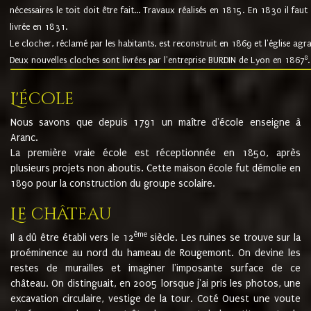
nécessaires le toit doit être fait... Travaux réalisés en 1815. En 1830 il faut
livrée en 1831.
Le clocher, réclamé par les habitants, est reconstruit en 1869 et l'église agr
8
Deux nouvelles cloches sont livrées par l'entreprise BURDIN de Lyon en 1867
.
L'école
Nous savons que depuis 1791 un maître d'école enseigne à
Aranc.
La première vraie école est réceptionnée en 1850, après
plusieurs projets non aboutis. Cette maison école fut démolie en
1890 pour la construction du groupe scolaire.
Le château
ème
Il a dû être établi vers le 12
siècle. Les ruines se trouve sur la
proéminence au nord du hameau de Rougemont. On devine les
restes de murailles et imaginer l'imposante surface de ce
château. On distinguait, en 2005 lorsque j'ai pris les photos, une
excavation circulaire, vestige de la tour. Coté Ouest une voute