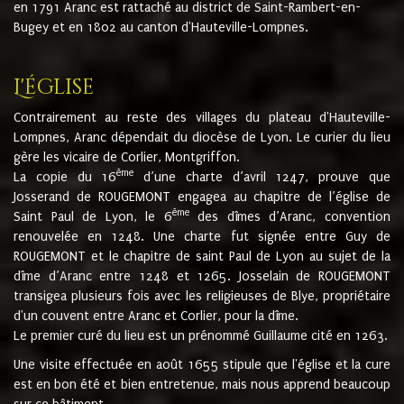
en 1791 Aranc est rattaché au district de Saint-Rambert-en-
Bugey et en 1802 au canton d'Hauteville-Lompnes.
L'église
Contrairement au reste des villages du plateau d'Hauteville-
Lompnes, Aranc dépendait du diocèse de Lyon. Le curier du lieu
gère les vicaire de Corlier, Montgriffon.
ème
La copie du 16
d’une charte d’avril 1247, prouve que
Josserand de ROUGEMONT engagea au chapitre de l’église de
ème
Saint Paul de Lyon, le 6
des dîmes d’Aranc, convention
renouvelée en 1248. Une charte fut signée entre Guy de
ROUGEMONT et le chapitre de saint Paul de Lyon au sujet de la
dîme d’Aranc entre 1248 et 1265. Josselain de ROUGEMONT
transigea plusieurs fois avec les religieuses de Blye, propriétaire
d'un couvent entre Aranc et Corlier, pour la dîme.
Le premier curé du lieu est un prénommé Guillaume cité en 1263.
Une visite effectuée en août 1655 stipule que l'église et la cure
est en bon été et bien entretenue, mais nous apprend beaucoup