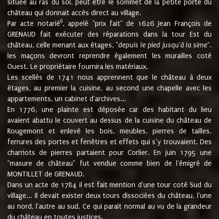
située au ras du sol, peut être le sommet de la petite porte du
château qui donnait accès direct au village.
6
Par acte notarié
, appelé "prix fait" de 1626 Jean François de
GRENAUD fait exécuter des réparations dans la tour Est du
château, celle menant aux étages, "
depuis le pied jusqu'à la sime
".
les maçons devront reprendre également les murailles coté
Ouest. Le propriétaire fournira les matériaux.
Les scellés de 1741 nous apprennent que le château à deux
étages, au premier la cuisine, au second une chapelle avec les
appartements, un cabinet d'archives...
En 1776, une plainte est déposée car des habitant du lieu
avaient abattu le couvert au dessus de la cuisine du château de
Rougemont et enlevé les bois, meubles, pierres de tailles,
ferrures des portes et fenêtres et effets qui s’y trouvaient. Des
charriots de pierres partaient pour Corlier. En juin 1795 une
"masure de château" fut vendue comme bien de l'émigré de
MONTILLET de GRENAUD.
Dans un acte de 1784 il est fait mention d'une tour coté Sud du
village... Il devait exister deux tours dissociées du château, l'une
au nord, l'autre au sud. Ce qui parait normal au vu de la grandeur
du château en toutes justices.