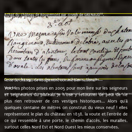
10
Achat du château de Rougemont par Joseph de GRENAUD
.
"l'an mil six cent soixante treze le ving neuvième jour du mois de novemb
nommé fut présent Messire Claude Guillaume de Moyriat chevalier baron de 
vend, purement simplement et irrevocablement a monseigneur monsieur Jose
et chavannes conseiller du roy au parlement de Bourgogne, present et accept
que le dit seigneur Baron de la Vellière a sur ses hommes, indivisables et fi
de la Velliere tout ainsi et comme le dit seigneur Baron et ses hauteurs e
présent......"
suivent les rentes, donation des terriers, etc... au prix de 880 livre louis d'or
Ci contre les signatures des vendeurs, acheteurs, témoins....
9.
vente du château de Rougemont comme bien national
Voici les photos prises en 2005 pour mon livre sur les seigneurs
"3ème lot
une mazure assez volumineuse du chateau de Rougemond, entierement delabré, avec près et hermitur
et seigneuries du plateau. Je n'ose y retourner de peur de ne
plus rien retrouver de ces vestiges historiques... Alors qu'à
quelques centaine de mètres on construit du vieux neuf ! elles
représentent le plan du château en 1838, la voute et l'entrée de
ce qui ressemble à une porte, le chemin d'accès, les murailles,
surtout celles Nord Est et Nord Ouest les mieux conservées.