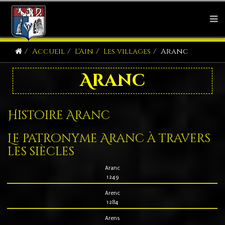
Accueil
L'Ain
Les villages
Aranc
Aranc
Histoire Aranc
Le patronyme Aranc à travers
les siècles
Aranc
1249
Arenc
1284
Arens