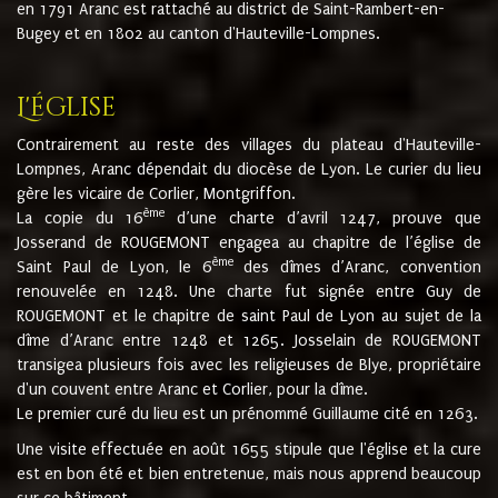
en 1791 Aranc est rattaché au district de Saint-Rambert-en-
Bugey et en 1802 au canton d'Hauteville-Lompnes.
L'église
Contrairement au reste des villages du plateau d'Hauteville-
Lompnes, Aranc dépendait du diocèse de Lyon. Le curier du lieu
gère les vicaire de Corlier, Montgriffon.
ème
La copie du 16
d’une charte d’avril 1247, prouve que
Josserand de ROUGEMONT engagea au chapitre de l’église de
ème
Saint Paul de Lyon, le 6
des dîmes d’Aranc, convention
renouvelée en 1248. Une charte fut signée entre Guy de
ROUGEMONT et le chapitre de saint Paul de Lyon au sujet de la
dîme d’Aranc entre 1248 et 1265. Josselain de ROUGEMONT
transigea plusieurs fois avec les religieuses de Blye, propriétaire
d'un couvent entre Aranc et Corlier, pour la dîme.
Le premier curé du lieu est un prénommé Guillaume cité en 1263.
Une visite effectuée en août 1655 stipule que l'église et la cure
est en bon été et bien entretenue, mais nous apprend beaucoup