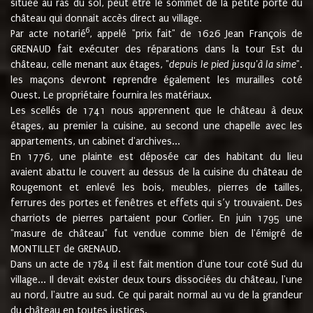
située au ras du sol, peut être le sommet de la petite porte du
château qui donnait accès direct au village.
6
Par acte notarié
, appelé "prix fait" de 1626 Jean François de
GRENAUD fait exécuter des réparations dans la tour Est du
château, celle menant aux étages, "
depuis le pied jusqu'à la sime
".
les maçons devront reprendre également les murailles coté
Ouest. Le propriétaire fournira les matériaux.
Les scellés de 1741 nous apprennent que le château à deux
étages, au premier la cuisine, au second une chapelle avec les
appartements, un cabinet d'archives...
En 1776, une plainte est déposée car des habitant du lieu
avaient abattu le couvert au dessus de la cuisine du château de
Rougemont et enlevé les bois, meubles, pierres de tailles,
ferrures des portes et fenêtres et effets qui s’y trouvaient. Des
charriots de pierres partaient pour Corlier. En juin 1795 une
"masure de château" fut vendue comme bien de l'émigré de
MONTILLET de GRENAUD.
Dans un acte de 1784 il est fait mention d'une tour coté Sud du
village... Il devait exister deux tours dissociées du château, l'une
au nord, l'autre au sud. Ce qui parait normal au vu de la grandeur
du château en toutes justices.