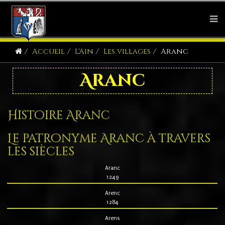
Accueil
L'Ain
Les villages
Aranc
Aranc
Histoire Aranc
Le patronyme Aranc à travers
les siècles
Aranc
1249
Arenc
1284
Arens