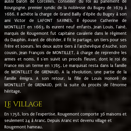
aussi baron de Corcelles, conseiller du roi au parlement de
Bourgogne, premier syndic de la noblesse du Bugey de 1679 à
1686. Il achète la charge de Grand Bailly d'épée du Bugey à son
ami Victor de LAFONT SAVINES. Il épouse Catherine de
MONTILLET en 1663. Ils eurent neuf enfants. Jean Louis, l'ainé,
marquis de Rougemont fut capitaine cavalerie dans le régiment
du Dauphin. Avant de décéder, il fit le partage, un tiers pour ses
frère et soeurs, les deux autre tiers à l'archevêque d'Auche, son
cousin, Jean François de MONTILLET, à charge de reprendre les
armes et noms. Il s'en suivit un procès fleuve, dont le roi de
France mis un terme en 1785. Le marquisat resta dans la famille
de MONTILLET de GRENAUD. A la révolution, une partie de la
famille émigra. A son retour, la fille de Louis Honoré de
MONTILLET de GRENAUD, prit la suite du procès de l'énorme
héritage.
Le village
En 1758, lors de l'expertise, Rougemont comporte 36 maisons et
seulement 24 à Aranc. Depuis Aranc est devenu village et
Rougemont hameau.