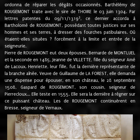
ordonna de réparer les dégâts occasionnés. Barthélémy de
ROUGEMONT traite avec le sire de THOIRE le 03 juin 1304. Par
3
lettres patentes du 09/11/1319
, ce dernier accorda à
Bartholomé de ROUGEMONT, possédant toutes justices sur ses
hommes et ses terres, à dresser des fourches patibulaires. Où
étaient-elles situées ? forcément à la limite et entrée de la
seigneurie.
Pierre de ROUGEMONT eut deux épouses, Bernarde de MONTLUEL
et la seconde en 1485, Jeanne de VILLETTE, fille du seigneur Amé
de Lacoux. Henriette, leur fille, fut la dernière représentante de
la branche aînée. Veuve de Guillaume de LA FOREST, elle demanda
une dispense pour épouser, en son château, le 28 septembre
1508, Gaspard de ROUGEMONT, son cousin, seigneur de
Pierrecloux... Elle teste en 1555. Elle sera la dernière à régner sur
ce puissant château. Les de ROUGEMONT continuèrent en
Bresse, seigneur de Vernaux.