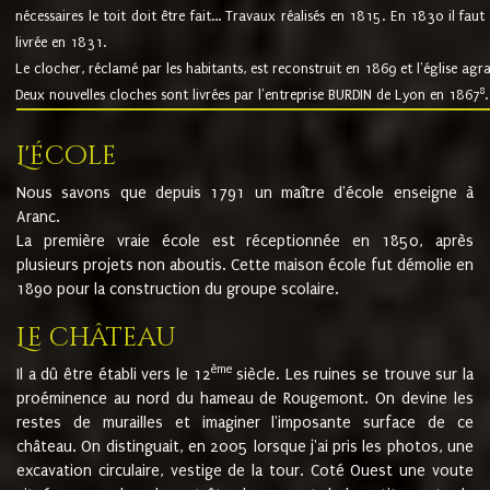
nécessaires le toit doit être fait... Travaux réalisés en 1815. En 1830 il faut
livrée en 1831.
Le clocher, réclamé par les habitants, est reconstruit en 1869 et l'église agr
8
Deux nouvelles cloches sont livrées par l'entreprise BURDIN de Lyon en 1867
.
L'école
Nous savons que depuis 1791 un maître d'école enseigne à
Aranc.
La première vraie école est réceptionnée en 1850, après
plusieurs projets non aboutis. Cette maison école fut démolie en
1890 pour la construction du groupe scolaire.
Le château
ème
Il a dû être établi vers le 12
siècle. Les ruines se trouve sur la
proéminence au nord du hameau de Rougemont. On devine les
restes de murailles et imaginer l'imposante surface de ce
château. On distinguait, en 2005 lorsque j'ai pris les photos, une
excavation circulaire, vestige de la tour. Coté Ouest une voute