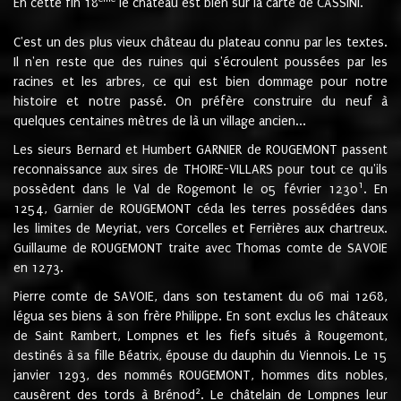
En cette fin 18
le château est bien sur la carte de CASSINI.
C'est un des plus vieux château du plateau connu par les textes.
Il n'en reste que des ruines qui s'écroulent poussées par les
racines et les arbres, ce qui est bien dommage pour notre
histoire et notre passé. On préfère construire du neuf à
quelques centaines mètres de là un village ancien...
Les sieurs Bernard et Humbert GARNIER de ROUGEMONT passent
reconnaissance aux sires de THOIRE-VILLARS pour tout ce qu'ils
1
possèdent dans le Val de Rogemont le 05 février 1230
. En
1254, Garnier de ROUGEMONT céda les terres possédées dans
les limites de Meyriat, vers Corcelles et Ferrières aux chartreux.
Guillaume de ROUGEMONT traite avec Thomas comte de SAVOIE
en 1273.
Pierre comte de SAVOIE, dans son testament du 06 mai 1268,
légua ses biens à son frère Philippe. En sont exclus les châteaux
de Saint Rambert, Lompnes et les fiefs situés à Rougemont,
destinés à sa fille Béatrix, épouse du dauphin du Viennois. Le 15
janvier 1293, des nommés ROUGEMONT, hommes dits nobles,
2
causèrent des tords à Brénod
. Le châtelain de Lompnes leur