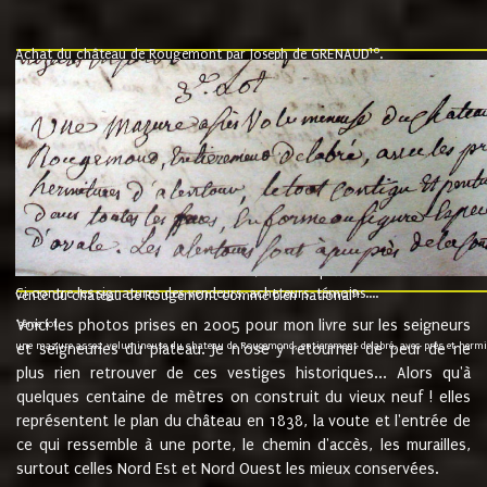
10
Achat du château de Rougemont par Joseph de GRENAUD
.
"l'an mil six cent soixante treze le ving neuvième jour du mois de novemb
nommé fut présent Messire Claude Guillaume de Moyriat chevalier baron de 
vend, purement simplement et irrevocablement a monseigneur monsieur Jose
et chavannes conseiller du roy au parlement de Bourgogne, present et accept
que le dit seigneur Baron de la Vellière a sur ses hommes, indivisables et fi
de la Velliere tout ainsi et comme le dit seigneur Baron et ses hauteurs e
présent......"
suivent les rentes, donation des terriers, etc... au prix de 880 livre louis d'or
Ci contre les signatures des vendeurs, acheteurs, témoins....
9.
vente du château de Rougemont comme bien national
Voici les photos prises en 2005 pour mon livre sur les seigneurs
"3ème lot
une mazure assez volumineuse du chateau de Rougemond, entierement delabré, avec près et hermitur
et seigneuries du plateau. Je n'ose y retourner de peur de ne
plus rien retrouver de ces vestiges historiques... Alors qu'à
quelques centaine de mètres on construit du vieux neuf ! elles
représentent le plan du château en 1838, la voute et l'entrée de
ce qui ressemble à une porte, le chemin d'accès, les murailles,
surtout celles Nord Est et Nord Ouest les mieux conservées.