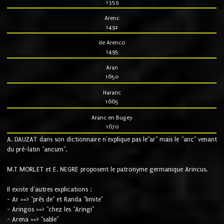
1359
Arenc
1492
de Arenco
1495
Aran
1650
Haranc
1665
Aranc en Bugey
1670
A. DAUZAT dans son dictionnaire n'explique pas le"ar" mais le "anc" venant
du pré-latin "ancum".
M.T MORLET et E. NEGRE proposent le patronyme germanique Arincus.
Il existe d'autres explications :
- Ar ==> "près de" et Randa "limite"
- Aringos ==> "chez les "Aringi"
- Arena ==> "sable"