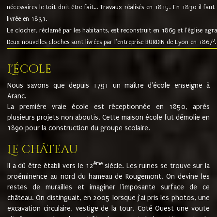
nécessaires le toit doit être fait... Travaux réalisés en 1815. En 1830 il faut
livrée en 1831.
Le clocher, réclamé par les habitants, est reconstruit en 1869 et l'église agr
8
Deux nouvelles cloches sont livrées par l'entreprise BURDIN de Lyon en 1867
.
L'école
Nous savons que depuis 1791 un maître d'école enseigne à
Aranc.
La première vraie école est réceptionnée en 1850, après
plusieurs projets non aboutis. Cette maison école fut démolie en
1890 pour la construction du groupe scolaire.
Le château
ème
Il a dû être établi vers le 12
siècle. Les ruines se trouve sur la
proéminence au nord du hameau de Rougemont. On devine les
restes de murailles et imaginer l'imposante surface de ce
château. On distinguait, en 2005 lorsque j'ai pris les photos, une
excavation circulaire, vestige de la tour. Coté Ouest une voute