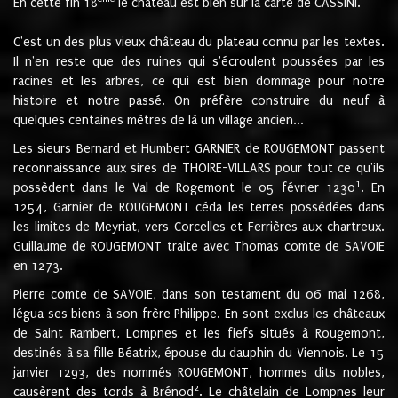
En cette fin 18
le château est bien sur la carte de CASSINI.
C'est un des plus vieux château du plateau connu par les textes.
Il n'en reste que des ruines qui s'écroulent poussées par les
racines et les arbres, ce qui est bien dommage pour notre
histoire et notre passé. On préfère construire du neuf à
quelques centaines mètres de là un village ancien...
Les sieurs Bernard et Humbert GARNIER de ROUGEMONT passent
reconnaissance aux sires de THOIRE-VILLARS pour tout ce qu'ils
1
possèdent dans le Val de Rogemont le 05 février 1230
. En
1254, Garnier de ROUGEMONT céda les terres possédées dans
les limites de Meyriat, vers Corcelles et Ferrières aux chartreux.
Guillaume de ROUGEMONT traite avec Thomas comte de SAVOIE
en 1273.
Pierre comte de SAVOIE, dans son testament du 06 mai 1268,
légua ses biens à son frère Philippe. En sont exclus les châteaux
de Saint Rambert, Lompnes et les fiefs situés à Rougemont,
destinés à sa fille Béatrix, épouse du dauphin du Viennois. Le 15
janvier 1293, des nommés ROUGEMONT, hommes dits nobles,
2
causèrent des tords à Brénod
. Le châtelain de Lompnes leur