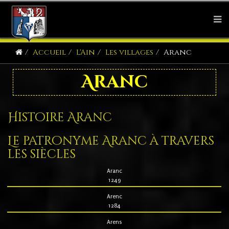
Accueil
L'Ain
Les villages
Aranc
Aranc
Histoire Aranc
Le patronyme Aranc à travers
les siècles
Aranc
1249
Arenc
1284
Arens