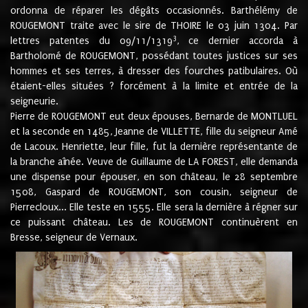
ordonna de réparer les dégâts occasionnés. Barthélémy de
ROUGEMONT traite avec le sire de THOIRE le 03 juin 1304. Par
3
lettres patentes du 09/11/1319
, ce dernier accorda à
Bartholomé de ROUGEMONT, possédant toutes justices sur ses
hommes et ses terres, à dresser des fourches patibulaires. Où
étaient-elles situées ? forcément à la limite et entrée de la
seigneurie.
Pierre de ROUGEMONT eut deux épouses, Bernarde de MONTLUEL
et la seconde en 1485, Jeanne de VILLETTE, fille du seigneur Amé
de Lacoux. Henriette, leur fille, fut la dernière représentante de
la branche aînée. Veuve de Guillaume de LA FOREST, elle demanda
une dispense pour épouser, en son château, le 28 septembre
1508, Gaspard de ROUGEMONT, son cousin, seigneur de
Pierrecloux... Elle teste en 1555. Elle sera la dernière à régner sur
ce puissant château. Les de ROUGEMONT continuèrent en
Bresse, seigneur de Vernaux.