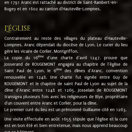
en 1791 Aranc est rattaché au district de Saint-Rambert-en-
Bugey et en 1802 au canton d'Hauteville-Lompnes.
L'église
Contrairement au reste des villages du plateau d'Hauteville-
Lompnes, Aranc dépendait du diocèse de Lyon. Le curier du lieu
gère les vicaire de Corlier, Montgriffon.
ème
La copie du 16
d’une charte d’avril 1247, prouve que
Josserand de ROUGEMONT engagea au chapitre de l’église de
ème
Saint Paul de Lyon, le 6
des dîmes d’Aranc, convention
renouvelée en 1248. Une charte fut signée entre Guy de
ROUGEMONT et le chapitre de saint Paul de Lyon au sujet de la
dîme d’Aranc entre 1248 et 1265. Josselain de ROUGEMONT
transigea plusieurs fois avec les religieuses de Blye, propriétaire
d'un couvent entre Aranc et Corlier, pour la dîme.
Le premier curé du lieu est un prénommé Guillaume cité en 1263.
Une visite effectuée en août 1655 stipule que l'église et la cure
est en bon été et bien entretenue, mais nous apprend beaucoup