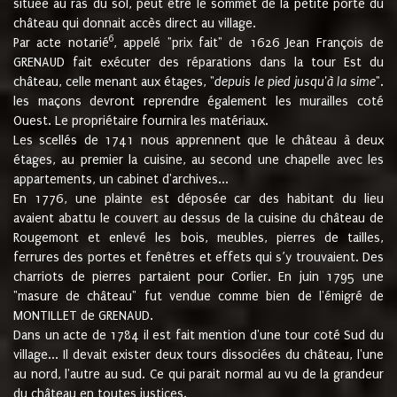
située au ras du sol, peut être le sommet de la petite porte du
château qui donnait accès direct au village.
6
Par acte notarié
, appelé "prix fait" de 1626 Jean François de
GRENAUD fait exécuter des réparations dans la tour Est du
château, celle menant aux étages, "
depuis le pied jusqu'à la sime
".
les maçons devront reprendre également les murailles coté
Ouest. Le propriétaire fournira les matériaux.
Les scellés de 1741 nous apprennent que le château à deux
étages, au premier la cuisine, au second une chapelle avec les
appartements, un cabinet d'archives...
En 1776, une plainte est déposée car des habitant du lieu
avaient abattu le couvert au dessus de la cuisine du château de
Rougemont et enlevé les bois, meubles, pierres de tailles,
ferrures des portes et fenêtres et effets qui s’y trouvaient. Des
charriots de pierres partaient pour Corlier. En juin 1795 une
"masure de château" fut vendue comme bien de l'émigré de
MONTILLET de GRENAUD.
Dans un acte de 1784 il est fait mention d'une tour coté Sud du
village... Il devait exister deux tours dissociées du château, l'une
au nord, l'autre au sud. Ce qui parait normal au vu de la grandeur
du château en toutes justices.