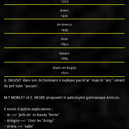
1359
Arenc
1492
de Arenco
1495
Aran
1650
Haranc
1665
Aranc en Bugey
1670
A. DAUZAT dans son dictionnaire n'explique pas le"ar" mais le "anc" venant
du pré-latin "ancum".
M.T MORLET et E. NEGRE proposent le patronyme germanique Arincus.
Il existe d'autres explications :
- Ar ==> "près de" et Randa "limite"
- Aringos ==> "chez les "Aringi"
- Arena ==> "sable"