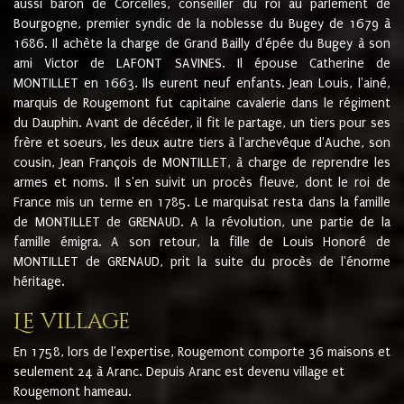
aussi baron de Corcelles, conseiller du roi au parlement de
Bourgogne, premier syndic de la noblesse du Bugey de 1679 à
1686. Il achète la charge de Grand Bailly d'épée du Bugey à son
ami Victor de LAFONT SAVINES. Il épouse Catherine de
MONTILLET en 1663. Ils eurent neuf enfants. Jean Louis, l'ainé,
marquis de Rougemont fut capitaine cavalerie dans le régiment
du Dauphin. Avant de décéder, il fit le partage, un tiers pour ses
frère et soeurs, les deux autre tiers à l'archevêque d'Auche, son
cousin, Jean François de MONTILLET, à charge de reprendre les
armes et noms. Il s'en suivit un procès fleuve, dont le roi de
France mis un terme en 1785. Le marquisat resta dans la famille
de MONTILLET de GRENAUD. A la révolution, une partie de la
famille émigra. A son retour, la fille de Louis Honoré de
MONTILLET de GRENAUD, prit la suite du procès de l'énorme
héritage.
Le village
En 1758, lors de l'expertise, Rougemont comporte 36 maisons et
seulement 24 à Aranc. Depuis Aranc est devenu village et
Rougemont hameau.