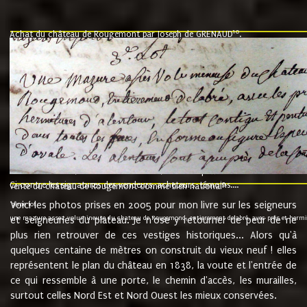
10
Achat du château de Rougemont par Joseph de GRENAUD
.
"l'an mil six cent soixante treze le ving neuvième jour du mois de novemb
nommé fut présent Messire Claude Guillaume de Moyriat chevalier baron de 
vend, purement simplement et irrevocablement a monseigneur monsieur Jose
et chavannes conseiller du roy au parlement de Bourgogne, present et accept
que le dit seigneur Baron de la Vellière a sur ses hommes, indivisables et fi
de la Velliere tout ainsi et comme le dit seigneur Baron et ses hauteurs e
présent......"
suivent les rentes, donation des terriers, etc... au prix de 880 livre louis d'or
Ci contre les signatures des vendeurs, acheteurs, témoins....
9.
vente du château de Rougemont comme bien national
Voici les photos prises en 2005 pour mon livre sur les seigneurs
"3ème lot
une mazure assez volumineuse du chateau de Rougemond, entierement delabré, avec près et hermitur
et seigneuries du plateau. Je n'ose y retourner de peur de ne
plus rien retrouver de ces vestiges historiques... Alors qu'à
quelques centaine de mètres on construit du vieux neuf ! elles
représentent le plan du château en 1838, la voute et l'entrée de
ce qui ressemble à une porte, le chemin d'accès, les murailles,
surtout celles Nord Est et Nord Ouest les mieux conservées.