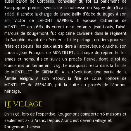
aussi baron de Corcelles, conseiller du roi au parlement de
Bourgogne, premier syndic de la noblesse du Bugey de 1679 à
1686. Il achète la charge de Grand Bailly d'épée du Bugey à son
ami Victor de LAFONT SAVINES. Il épouse Catherine de
MONTILLET en 1663. Ils eurent neuf enfants. Jean Louis, l'ainé,
marquis de Rougemont fut capitaine cavalerie dans le régiment
du Dauphin. Avant de décéder, il fit le partage, un tiers pour ses
frère et soeurs, les deux autre tiers à l'archevêque d'Auche, son
cousin, Jean François de MONTILLET, à charge de reprendre les
armes et noms. Il s'en suivit un procès fleuve, dont le roi de
France mis un terme en 1785. Le marquisat resta dans la famille
de MONTILLET de GRENAUD. A la révolution, une partie de la
famille émigra. A son retour, la fille de Louis Honoré de
MONTILLET de GRENAUD, prit la suite du procès de l'énorme
héritage.
Le village
En 1758, lors de l'expertise, Rougemont comporte 36 maisons et
seulement 24 à Aranc. Depuis Aranc est devenu village et
Rougemont hameau.