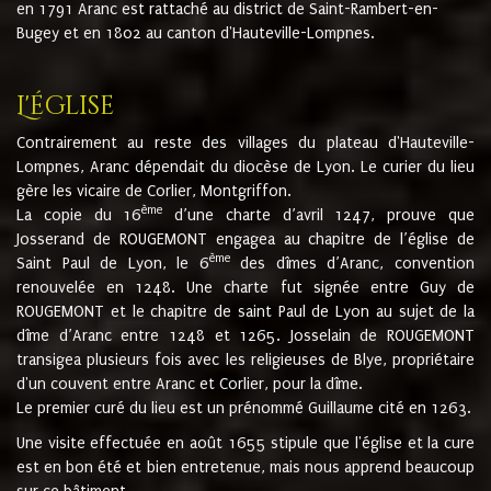
en 1791 Aranc est rattaché au district de Saint-Rambert-en-
Bugey et en 1802 au canton d'Hauteville-Lompnes.
L'église
Contrairement au reste des villages du plateau d'Hauteville-
Lompnes, Aranc dépendait du diocèse de Lyon. Le curier du lieu
gère les vicaire de Corlier, Montgriffon.
ème
La copie du 16
d’une charte d’avril 1247, prouve que
Josserand de ROUGEMONT engagea au chapitre de l’église de
ème
Saint Paul de Lyon, le 6
des dîmes d’Aranc, convention
renouvelée en 1248. Une charte fut signée entre Guy de
ROUGEMONT et le chapitre de saint Paul de Lyon au sujet de la
dîme d’Aranc entre 1248 et 1265. Josselain de ROUGEMONT
transigea plusieurs fois avec les religieuses de Blye, propriétaire
d'un couvent entre Aranc et Corlier, pour la dîme.
Le premier curé du lieu est un prénommé Guillaume cité en 1263.
Une visite effectuée en août 1655 stipule que l'église et la cure
est en bon été et bien entretenue, mais nous apprend beaucoup