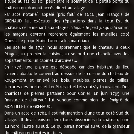
située au ras du sol, peut être le sommet de la petite porte du
château qui donnait accès direct au village.
6
Par acte notarié
, appelé "prix fait" de 1626 Jean François de
GRENAUD fait exécuter des réparations dans la tour Est du
château, celle menant aux étages, "
depuis le pied jusqu'à la sime
".
les maçons devront reprendre également les murailles coté
Ouest. Le propriétaire fournira les matériaux.
Les scellés de 1741 nous apprennent que le château à deux
étages, au premier la cuisine, au second une chapelle avec les
appartements, un cabinet d'archives...
En 1776, une plainte est déposée car des habitant du lieu
avaient abattu le couvert au dessus de la cuisine du château de
Rougemont et enlevé les bois, meubles, pierres de tailles,
ferrures des portes et fenêtres et effets qui s’y trouvaient. Des
charriots de pierres partaient pour Corlier. En juin 1795 une
"masure de château" fut vendue comme bien de l'émigré de
MONTILLET de GRENAUD.
Dans un acte de 1784 il est fait mention d'une tour coté Sud du
village... Il devait exister deux tours dissociées du château, l'une
au nord, l'autre au sud. Ce qui parait normal au vu de la grandeur
du château en toutes justices.