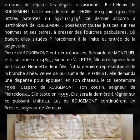
ordonna de réparer les dégâts occasionnés. Barthélémy de
ROUGEMONT traite avec le sire de THOIRE le 03 juin 1304. Par
3
lettres patentes du 09/11/1319
, ce dernier accorda à
Bartholomé de ROUGEMONT, possédant toutes justices sur ses
hommes et ses terres, à dresser des fourches patibulaires. Où
étaient-elles situées ? forcément à la limite et entrée de la
seigneurie.
Pierre de ROUGEMONT eut deux épouses, Bernarde de MONTLUEL
et la seconde en 1485, Jeanne de VILLETTE, fille du seigneur Amé
de Lacoux. Henriette, leur fille, fut la dernière représentante de
la branche aînée. Veuve de Guillaume de LA FOREST, elle demanda
une dispense pour épouser, en son château, le 28 septembre
1508, Gaspard de ROUGEMONT, son cousin, seigneur de
Pierrecloux... Elle teste en 1555. Elle sera la dernière à régner sur
ce puissant château. Les de ROUGEMONT continuèrent en
Bresse, seigneur de Vernaux.