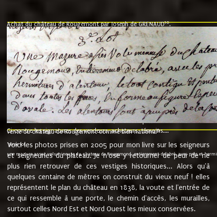
10
Achat du château de Rougemont par Joseph de GRENAUD
.
"l'an mil six cent soixante treze le ving neuvième jour du mois de novemb
nommé fut présent Messire Claude Guillaume de Moyriat chevalier baron de 
vend, purement simplement et irrevocablement a monseigneur monsieur Jose
et chavannes conseiller du roy au parlement de Bourgogne, present et accept
que le dit seigneur Baron de la Vellière a sur ses hommes, indivisables et fi
de la Velliere tout ainsi et comme le dit seigneur Baron et ses hauteurs e
présent......"
suivent les rentes, donation des terriers, etc... au prix de 880 livre louis d'or
Ci contre les signatures des vendeurs, acheteurs, témoins....
9.
vente du château de Rougemont comme bien national
Voici les photos prises en 2005 pour mon livre sur les seigneurs
"3ème lot
une mazure assez volumineuse du chateau de Rougemond, entierement delabré, avec près et hermitur
et seigneuries du plateau. Je n'ose y retourner de peur de ne
plus rien retrouver de ces vestiges historiques... Alors qu'à
quelques centaine de mètres on construit du vieux neuf ! elles
représentent le plan du château en 1838, la voute et l'entrée de
ce qui ressemble à une porte, le chemin d'accès, les murailles,
surtout celles Nord Est et Nord Ouest les mieux conservées.