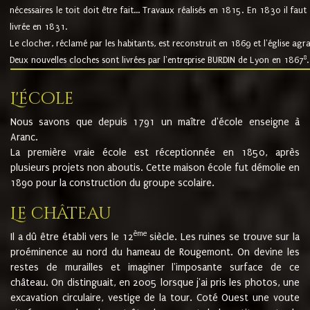
nécessaires le toit doit être fait... Travaux réalisés en 1815. En 1830 il faut
livrée en 1831.
Le clocher, réclamé par les habitants, est reconstruit en 1869 et l'église agr
8
Deux nouvelles cloches sont livrées par l'entreprise BURDIN de Lyon en 1867
.
L'école
Nous savons que depuis 1791 un maître d'école enseigne à
Aranc.
La première vraie école est réceptionnée en 1850, après
plusieurs projets non aboutis. Cette maison école fut démolie en
1890 pour la construction du groupe scolaire.
Le château
ème
Il a dû être établi vers le 12
siècle. Les ruines se trouve sur la
proéminence au nord du hameau de Rougemont. On devine les
restes de murailles et imaginer l'imposante surface de ce
château. On distinguait, en 2005 lorsque j'ai pris les photos, une
excavation circulaire, vestige de la tour. Coté Ouest une voute