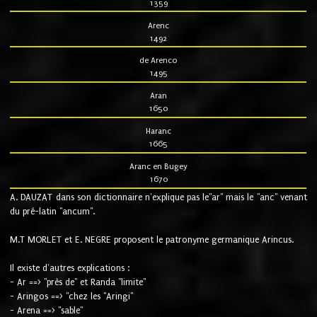
1359
Arenc
1492
de Arenco
1495
Aran
1650
Haranc
1665
Aranc en Bugey
1670
A. DAUZAT dans son dictionnaire n'explique pas le"ar" mais le "anc" venant
du pré-latin "ancum".
M.T MORLET et E. NEGRE proposent le patronyme germanique Arincus.
Il existe d'autres explications :
- Ar ==> "près de" et Randa "limite"
- Aringos ==> "chez les "Aringi"
- Arena ==> "sable"