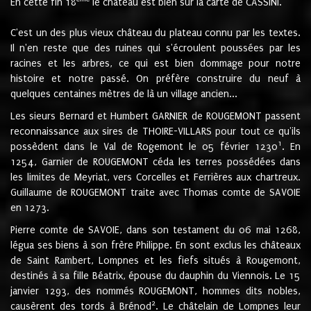
En cette fin 18
le château est bien sur la carte de CASSINI.
C'est un des plus vieux château du plateau connu par les textes.
Il n'en reste que des ruines qui s'écroulent poussées par les
racines et les arbres, ce qui est bien dommage pour notre
histoire et notre passé. On préfère construire du neuf à
quelques centaines mètres de là un village ancien...
Les sieurs Bernard et Humbert GARNIER de ROUGEMONT passent
reconnaissance aux sires de THOIRE-VILLARS pour tout ce qu'ils
1
possèdent dans le Val de Rogemont le 05 février 1230
. En
1254, Garnier de ROUGEMONT céda les terres possédées dans
les limites de Meyriat, vers Corcelles et Ferrières aux chartreux.
Guillaume de ROUGEMONT traite avec Thomas comte de SAVOIE
en 1273.
Pierre comte de SAVOIE, dans son testament du 06 mai 1268,
légua ses biens à son frère Philippe. En sont exclus les châteaux
de Saint Rambert, Lompnes et les fiefs situés à Rougemont,
destinés à sa fille Béatrix, épouse du dauphin du Viennois. Le 15
janvier 1293, des nommés ROUGEMONT, hommes dits nobles,
2
causèrent des tords à Brénod
. Le châtelain de Lompnes leur