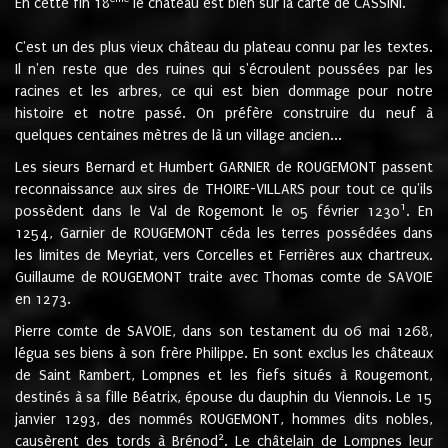
En cette fin 18
le château est bien sur la carte de CASSINI.
C'est un des plus vieux château du plateau connu par les textes.
Il n'en reste que des ruines qui s'écroulent poussées par les
racines et les arbres, ce qui est bien dommage pour notre
histoire et notre passé. On préfère construire du neuf à
quelques centaines mètres de là un village ancien...
Les sieurs Bernard et Humbert GARNIER de ROUGEMONT passent
reconnaissance aux sires de THOIRE-VILLARS pour tout ce qu'ils
1
possèdent dans le Val de Rogemont le 05 février 1230
. En
1254, Garnier de ROUGEMONT céda les terres possédées dans
les limites de Meyriat, vers Corcelles et Ferrières aux chartreux.
Guillaume de ROUGEMONT traite avec Thomas comte de SAVOIE
en 1273.
Pierre comte de SAVOIE, dans son testament du 06 mai 1268,
légua ses biens à son frère Philippe. En sont exclus les châteaux
de Saint Rambert, Lompnes et les fiefs situés à Rougemont,
destinés à sa fille Béatrix, épouse du dauphin du Viennois. Le 15
janvier 1293, des nommés ROUGEMONT, hommes dits nobles,
2
causèrent des tords à Brénod
. Le châtelain de Lompnes leur