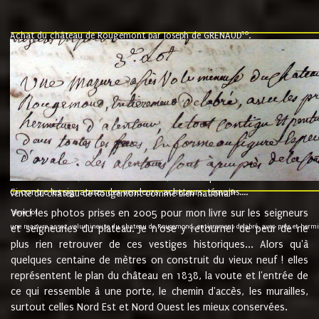
10
Achat du château de Rougemont par Joseph de GRENAUD
.
"l'an mil six cent soixante treze le ving neuvième jour du mois de novemb
nommé fut présent Messire Claude Guillaume de Moyriat chevalier baron de 
vend, purement simplement et irrevocablement a monseigneur monsieur Jose
et chavannes conseiller du roy au parlement de Bourgogne, present et accept
que le dit seigneur Baron de la Vellière a sur ses hommes, indivisables et fi
de la Velliere tout ainsi et comme le dit seigneur Baron et ses hauteurs e
présent......"
suivent les rentes, donation des terriers, etc... au prix de 880 livre louis d'or
Ci contre les signatures des vendeurs, acheteurs, témoins....
9.
vente du château de Rougemont comme bien national
Voici les photos prises en 2005 pour mon livre sur les seigneurs
"3ème lot
une mazure assez volumineuse du chateau de Rougemond, entierement delabré, avec près et hermitur
et seigneuries du plateau. Je n'ose y retourner de peur de ne
plus rien retrouver de ces vestiges historiques... Alors qu'à
quelques centaine de mètres on construit du vieux neuf ! elles
représentent le plan du château en 1838, la voute et l'entrée de
ce qui ressemble à une porte, le chemin d'accès, les murailles,
surtout celles Nord Est et Nord Ouest les mieux conservées.