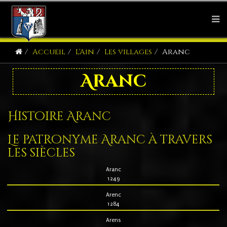
Accueil
L'Ain
Les villages
Aranc
Aranc
Histoire Aranc
Le patronyme Aranc à travers
les siècles
Aranc
1249
Arenc
1284
Arens