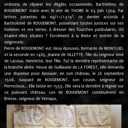
ordonna de réparer les dégâts occasionnés. Barthélémy de
ROUGEMONT traite avec le sire de THOIRE le 03 juin 1304. Par
3
lettres patentes du 09/11/1319
, ce dernier accorda à
Bartholomé de ROUGEMONT, possédant toutes justices sur ses
hommes et ses terres, à dresser des fourches patibulaires. Où
étaient-elles situées ? forcément à la limite et entrée de la
seigneurie.
Pierre de ROUGEMONT eut deux épouses, Bernarde de MONTLUEL
et la seconde en 1485, Jeanne de VILLETTE, fille du seigneur Amé
de Lacoux. Henriette, leur fille, fut la dernière représentante de
la branche aînée. Veuve de Guillaume de LA FOREST, elle demanda
une dispense pour épouser, en son château, le 28 septembre
1508, Gaspard de ROUGEMONT, son cousin, seigneur de
Pierrecloux... Elle teste en 1555. Elle sera la dernière à régner sur
ce puissant château. Les de ROUGEMONT continuèrent en
Bresse, seigneur de Vernaux.