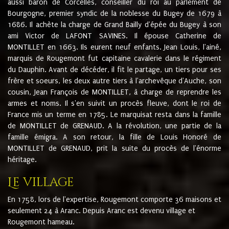
aussi baron de Corcelles, conseiller du roi au parlement de
Bourgogne, premier syndic de la noblesse du Bugey de 1679 à
1686. Il achète la charge de Grand Bailly d'épée du Bugey à son
ami Victor de LAFONT SAVINES. Il épouse Catherine de
MONTILLET en 1663. Ils eurent neuf enfants. Jean Louis, l'ainé,
marquis de Rougemont fut capitaine cavalerie dans le régiment
du Dauphin. Avant de décéder, il fit le partage, un tiers pour ses
frère et soeurs, les deux autre tiers à l'archevêque d'Auche, son
cousin, Jean François de MONTILLET, à charge de reprendre les
armes et noms. Il s'en suivit un procès fleuve, dont le roi de
France mis un terme en 1785. Le marquisat resta dans la famille
de MONTILLET de GRENAUD. A la révolution, une partie de la
famille émigra. A son retour, la fille de Louis Honoré de
MONTILLET de GRENAUD, prit la suite du procès de l'énorme
héritage.
Le village
En 1758, lors de l'expertise, Rougemont comporte 36 maisons et
seulement 24 à Aranc. Depuis Aranc est devenu village et
Rougemont hameau.