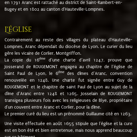
en 1791 Aranc est rattaché au district de Saint-Rambert-en-
Bugey et en 1802 au canton d'Hauteville-Lompnes.
L'église
Contrairement au reste des villages du plateau d'Hauteville-
Lompnes, Aranc dépendait du diocèse de Lyon. Le curier du lieu
gère les vicaire de Corlier, Montgriffon.
ème
La copie du 16
d’une charte d’avril 1247, prouve que
Josserand de ROUGEMONT engagea au chapitre de l’église de
ème
Saint Paul de Lyon, le 6
des dîmes d’Aranc, convention
renouvelée en 1248. Une charte fut signée entre Guy de
ROUGEMONT et le chapitre de saint Paul de Lyon au sujet de la
dîme d’Aranc entre 1248 et 1265. Josselain de ROUGEMONT
transigea plusieurs fois avec les religieuses de Blye, propriétaire
d'un couvent entre Aranc et Corlier, pour la dîme.
Le premier curé du lieu est un prénommé Guillaume cité en 1263.
Une visite effectuée en août 1655 stipule que l'église et la cure
est en bon été et bien entretenue, mais nous apprend beaucoup