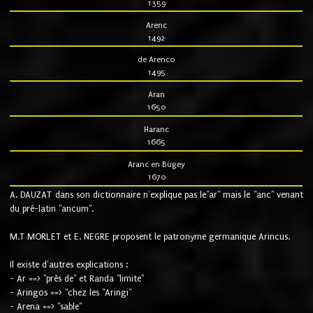
1359
Arenc
1492
de Arenco
1495
Aran
1650
Haranc
1665
Aranc en Bugey
1670
A. DAUZAT dans son dictionnaire n'explique pas le"ar" mais le "anc" venant
du pré-latin "ancum".
M.T MORLET et E. NEGRE proposent le patronyme germanique Arincus.
Il existe d'autres explications :
- Ar ==> "près de" et Randa "limite"
- Aringos ==> "chez les "Aringi"
- Arena ==> "sable"