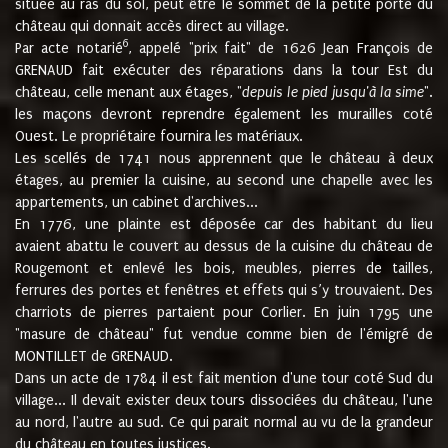
située au ras du sol, peut être le sommet de la petite porte du
château qui donnait accès direct au village.
6
Par acte notarié
, appelé "prix fait" de 1626 Jean François de
GRENAUD fait exécuter des réparations dans la tour Est du
château, celle menant aux étages, "
depuis le pied jusqu'à la sime
".
les maçons devront reprendre également les murailles coté
Ouest. Le propriétaire fournira les matériaux.
Les scellés de 1741 nous apprennent que le château à deux
étages, au premier la cuisine, au second une chapelle avec les
appartements, un cabinet d'archives...
En 1776, une plainte est déposée car des habitant du lieu
avaient abattu le couvert au dessus de la cuisine du château de
Rougemont et enlevé les bois, meubles, pierres de tailles,
ferrures des portes et fenêtres et effets qui s’y trouvaient. Des
charriots de pierres partaient pour Corlier. En juin 1795 une
"masure de château" fut vendue comme bien de l'émigré de
MONTILLET de GRENAUD.
Dans un acte de 1784 il est fait mention d'une tour coté Sud du
village... Il devait exister deux tours dissociées du château, l'une
au nord, l'autre au sud. Ce qui parait normal au vu de la grandeur
du château en toutes justices.