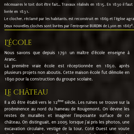
nécessaires le toit doit être fait... Travaux réalisés en 1815. En 1830 il faut
livrée en 1831.
Le clocher, réclamé par les habitants, est reconstruit en 1869 et l'église agr
8
Deux nouvelles cloches sont livrées par l'entreprise BURDIN de Lyon en 1867
.
L'école
Nous savons que depuis 1791 un maître d'école enseigne à
Aranc.
La première vraie école est réceptionnée en 1850, après
plusieurs projets non aboutis. Cette maison école fut démolie en
1890 pour la construction du groupe scolaire.
Le château
ème
Il a dû être établi vers le 12
siècle. Les ruines se trouve sur la
proéminence au nord du hameau de Rougemont. On devine les
restes de murailles et imaginer l'imposante surface de ce
château. On distinguait, en 2005 lorsque j'ai pris les photos, une
excavation circulaire, vestige de la tour. Coté Ouest une voute