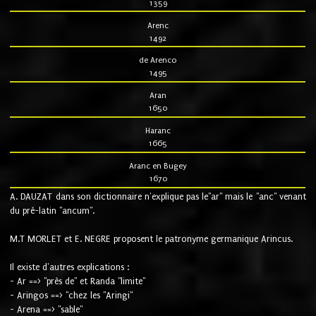
1359
Arenc
1492
de Arenco
1495
Aran
1650
Haranc
1665
Aranc en Bugey
1670
A. DAUZAT dans son dictionnaire n'explique pas le"ar" mais le "anc" venant
du pré-latin "ancum".
M.T MORLET et E. NEGRE proposent le patronyme germanique Arincus.
Il existe d'autres explications :
- Ar ==> "près de" et Randa "limite"
- Aringos ==> "chez les "Aringi"
- Arena ==> "sable"