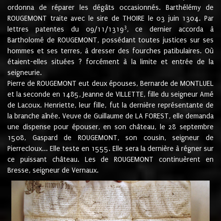
ordonna de réparer les dégâts occasionnés. Barthélémy de
ROUGEMONT traite avec le sire de THOIRE le 03 juin 1304. Par
3
lettres patentes du 09/11/1319
, ce dernier accorda à
Bartholomé de ROUGEMONT, possédant toutes justices sur ses
hommes et ses terres, à dresser des fourches patibulaires. Où
étaient-elles situées ? forcément à la limite et entrée de la
seigneurie.
Pierre de ROUGEMONT eut deux épouses, Bernarde de MONTLUEL
et la seconde en 1485, Jeanne de VILLETTE, fille du seigneur Amé
de Lacoux. Henriette, leur fille, fut la dernière représentante de
la branche aînée. Veuve de Guillaume de LA FOREST, elle demanda
une dispense pour épouser, en son château, le 28 septembre
1508, Gaspard de ROUGEMONT, son cousin, seigneur de
Pierrecloux... Elle teste en 1555. Elle sera la dernière à régner sur
ce puissant château. Les de ROUGEMONT continuèrent en
Bresse, seigneur de Vernaux.