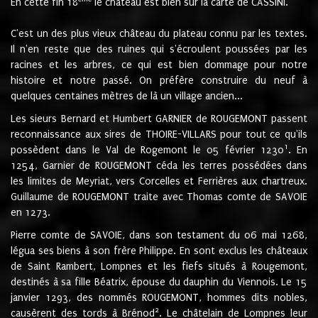
En cette fin 18
le château est bien sur la carte de CASSINI.
C'est un des plus vieux château du plateau connu par les textes.
Il n'en reste que des ruines qui s'écroulent poussées par les
racines et les arbres, ce qui est bien dommage pour notre
histoire et notre passé. On préfère construire du neuf à
quelques centaines mètres de là un village ancien...
Les sieurs Bernard et Humbert GARNIER de ROUGEMONT passent
reconnaissance aux sires de THOIRE-VILLARS pour tout ce qu'ils
1
possèdent dans le Val de Rogemont le 05 février 1230
. En
1254, Garnier de ROUGEMONT céda les terres possédées dans
les limites de Meyriat, vers Corcelles et Ferrières aux chartreux.
Guillaume de ROUGEMONT traite avec Thomas comte de SAVOIE
en 1273.
Pierre comte de SAVOIE, dans son testament du 06 mai 1268,
légua ses biens à son frère Philippe. En sont exclus les châteaux
de Saint Rambert, Lompnes et les fiefs situés à Rougemont,
destinés à sa fille Béatrix, épouse du dauphin du Viennois. Le 15
janvier 1293, des nommés ROUGEMONT, hommes dits nobles,
2
causèrent des tords à Brénod
. Le châtelain de Lompnes leur