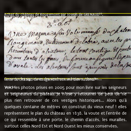
10
Achat du château de Rougemont par Joseph de GRENAUD
.
"l'an mil six cent soixante treze le ving neuvième jour du mois de novemb
nommé fut présent Messire Claude Guillaume de Moyriat chevalier baron de 
vend, purement simplement et irrevocablement a monseigneur monsieur Jose
et chavannes conseiller du roy au parlement de Bourgogne, present et accept
que le dit seigneur Baron de la Vellière a sur ses hommes, indivisables et fi
de la Velliere tout ainsi et comme le dit seigneur Baron et ses hauteurs e
présent......"
suivent les rentes, donation des terriers, etc... au prix de 880 livre louis d'or
Ci contre les signatures des vendeurs, acheteurs, témoins....
9.
vente du château de Rougemont comme bien national
Voici les photos prises en 2005 pour mon livre sur les seigneurs
"3ème lot
une mazure assez volumineuse du chateau de Rougemond, entierement delabré, avec près et hermitur
et seigneuries du plateau. Je n'ose y retourner de peur de ne
plus rien retrouver de ces vestiges historiques... Alors qu'à
quelques centaine de mètres on construit du vieux neuf ! elles
représentent le plan du château en 1838, la voute et l'entrée de
ce qui ressemble à une porte, le chemin d'accès, les murailles,
surtout celles Nord Est et Nord Ouest les mieux conservées.