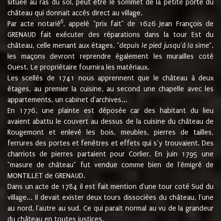
située au ras du sol, peut être le sommet de la petite porte du
château qui donnait accès direct au village.
6
Par acte notarié
, appelé "prix fait" de 1626 Jean François de
GRENAUD fait exécuter des réparations dans la tour Est du
château, celle menant aux étages, "
depuis le pied jusqu'à la sime
".
les maçons devront reprendre également les murailles coté
Ouest. Le propriétaire fournira les matériaux.
Les scellés de 1741 nous apprennent que le château à deux
étages, au premier la cuisine, au second une chapelle avec les
appartements, un cabinet d'archives...
En 1776, une plainte est déposée car des habitant du lieu
avaient abattu le couvert au dessus de la cuisine du château de
Rougemont et enlevé les bois, meubles, pierres de tailles,
ferrures des portes et fenêtres et effets qui s’y trouvaient. Des
charriots de pierres partaient pour Corlier. En juin 1795 une
"masure de château" fut vendue comme bien de l'émigré de
MONTILLET de GRENAUD.
Dans un acte de 1784 il est fait mention d'une tour coté Sud du
village... Il devait exister deux tours dissociées du château, l'une
au nord, l'autre au sud. Ce qui parait normal au vu de la grandeur
du château en toutes justices.