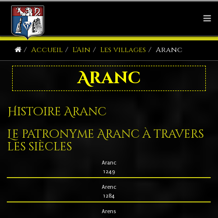
Accueil
L'Ain
Les villages
Aranc
Aranc
Histoire Aranc
Le patronyme Aranc à travers
les siècles
Aranc
1249
Arenc
1284
Arens