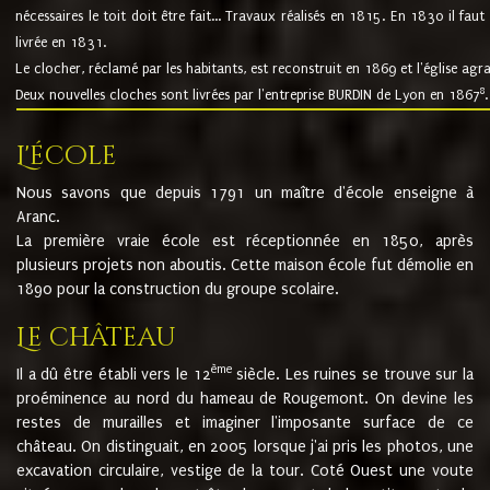
nécessaires le toit doit être fait... Travaux réalisés en 1815. En 1830 il faut
livrée en 1831.
Le clocher, réclamé par les habitants, est reconstruit en 1869 et l'église agr
8
Deux nouvelles cloches sont livrées par l'entreprise BURDIN de Lyon en 1867
.
L'école
Nous savons que depuis 1791 un maître d'école enseigne à
Aranc.
La première vraie école est réceptionnée en 1850, après
plusieurs projets non aboutis. Cette maison école fut démolie en
1890 pour la construction du groupe scolaire.
Le château
ème
Il a dû être établi vers le 12
siècle. Les ruines se trouve sur la
proéminence au nord du hameau de Rougemont. On devine les
restes de murailles et imaginer l'imposante surface de ce
château. On distinguait, en 2005 lorsque j'ai pris les photos, une
excavation circulaire, vestige de la tour. Coté Ouest une voute