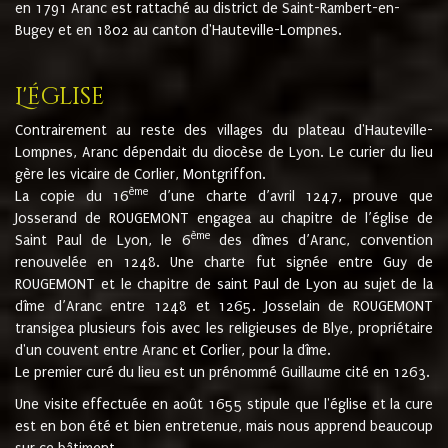
en 1791 Aranc est rattaché au district de Saint-Rambert-en-
Bugey et en 1802 au canton d'Hauteville-Lompnes.
L'église
Contrairement au reste des villages du plateau d'Hauteville-
Lompnes, Aranc dépendait du diocèse de Lyon. Le curier du lieu
gère les vicaire de Corlier, Montgriffon.
ème
La copie du 16
d’une charte d’avril 1247, prouve que
Josserand de ROUGEMONT engagea au chapitre de l’église de
ème
Saint Paul de Lyon, le 6
des dîmes d’Aranc, convention
renouvelée en 1248. Une charte fut signée entre Guy de
ROUGEMONT et le chapitre de saint Paul de Lyon au sujet de la
dîme d’Aranc entre 1248 et 1265. Josselain de ROUGEMONT
transigea plusieurs fois avec les religieuses de Blye, propriétaire
d'un couvent entre Aranc et Corlier, pour la dîme.
Le premier curé du lieu est un prénommé Guillaume cité en 1263.
Une visite effectuée en août 1655 stipule que l'église et la cure
est en bon été et bien entretenue, mais nous apprend beaucoup