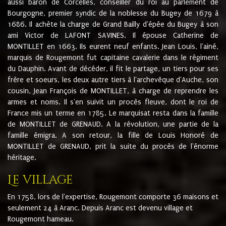
aussi baron de Corcelles, conseiller du roi au parlement de
Bourgogne, premier syndic de la noblesse du Bugey de 1679 à
1686. Il achète la charge de Grand Bailly d'épée du Bugey à son
ami Victor de LAFONT SAVINES. Il épouse Catherine de
MONTILLET en 1663. Ils eurent neuf enfants. Jean Louis, l'ainé,
marquis de Rougemont fut capitaine cavalerie dans le régiment
du Dauphin. Avant de décéder, il fit le partage, un tiers pour ses
frère et soeurs, les deux autre tiers à l'archevêque d'Auche, son
cousin, Jean François de MONTILLET, à charge de reprendre les
armes et noms. Il s'en suivit un procès fleuve, dont le roi de
France mis un terme en 1785. Le marquisat resta dans la famille
de MONTILLET de GRENAUD. A la révolution, une partie de la
famille émigra. A son retour, la fille de Louis Honoré de
MONTILLET de GRENAUD, prit la suite du procès de l'énorme
héritage.
Le village
En 1758, lors de l'expertise, Rougemont comporte 36 maisons et
seulement 24 à Aranc. Depuis Aranc est devenu village et
Rougemont hameau.