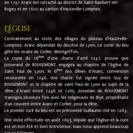
en 1791 Aranc est rattaché au district de Saint-Rambert-en-
Bugey et en 1802 au canton d'Hauteville-Lompnes.
L'église
Contrairement au reste des villages du plateau d'Hauteville-
Lompnes, Aranc dépendait du diocèse de Lyon. Le curier du lieu
gère les vicaire de Corlier, Montgriffon.
ème
La copie du 16
d’une charte d’avril 1247, prouve que
Josserand de ROUGEMONT engagea au chapitre de l’église de
ème
Saint Paul de Lyon, le 6
des dîmes d’Aranc, convention
renouvelée en 1248. Une charte fut signée entre Guy de
ROUGEMONT et le chapitre de saint Paul de Lyon au sujet de la
dîme d’Aranc entre 1248 et 1265. Josselain de ROUGEMONT
transigea plusieurs fois avec les religieuses de Blye, propriétaire
d'un couvent entre Aranc et Corlier, pour la dîme.
Le premier curé du lieu est un prénommé Guillaume cité en 1263.
Une visite effectuée en août 1655 stipule que l'église et la cure
est en bon été et bien entretenue, mais nous apprend beaucoup