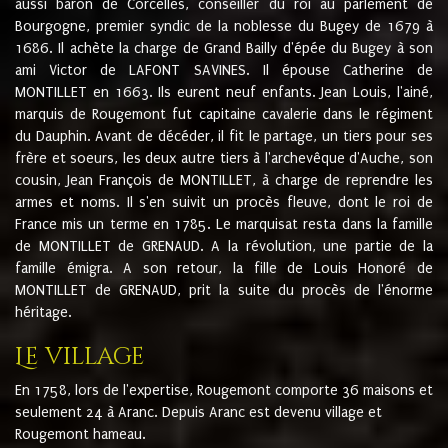
aussi baron de Corcelles, conseiller du roi au parlement de
Bourgogne, premier syndic de la noblesse du Bugey de 1679 à
1686. Il achète la charge de Grand Bailly d'épée du Bugey à son
ami Victor de LAFONT SAVINES. Il épouse Catherine de
MONTILLET en 1663. Ils eurent neuf enfants. Jean Louis, l'ainé,
marquis de Rougemont fut capitaine cavalerie dans le régiment
du Dauphin. Avant de décéder, il fit le partage, un tiers pour ses
frère et soeurs, les deux autre tiers à l'archevêque d'Auche, son
cousin, Jean François de MONTILLET, à charge de reprendre les
armes et noms. Il s'en suivit un procès fleuve, dont le roi de
France mis un terme en 1785. Le marquisat resta dans la famille
de MONTILLET de GRENAUD. A la révolution, une partie de la
famille émigra. A son retour, la fille de Louis Honoré de
MONTILLET de GRENAUD, prit la suite du procès de l'énorme
héritage.
Le village
En 1758, lors de l'expertise, Rougemont comporte 36 maisons et
seulement 24 à Aranc. Depuis Aranc est devenu village et
Rougemont hameau.