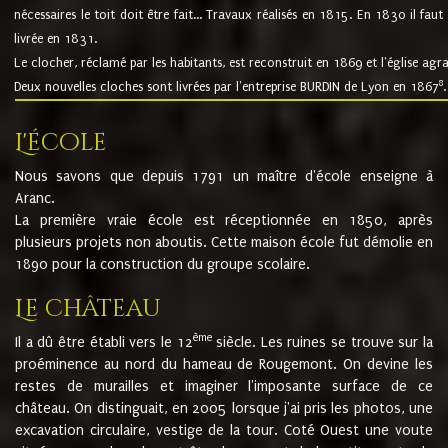
nécessaires le toit doit être fait... Travaux réalisés en 1815. En 1830 il faut
livrée en 1831.
Le clocher, réclamé par les habitants, est reconstruit en 1869 et l'église agr
8
Deux nouvelles cloches sont livrées par l'entreprise BURDIN de Lyon en 1867
.
L'école
Nous savons que depuis 1791 un maître d'école enseigne à
Aranc.
La première vraie école est réceptionnée en 1850, après
plusieurs projets non aboutis. Cette maison école fut démolie en
1890 pour la construction du groupe scolaire.
Le château
ème
Il a dû être établi vers le 12
siècle. Les ruines se trouve sur la
proéminence au nord du hameau de Rougemont. On devine les
restes de murailles et imaginer l'imposante surface de ce
château. On distinguait, en 2005 lorsque j'ai pris les photos, une
excavation circulaire, vestige de la tour. Coté Ouest une voute