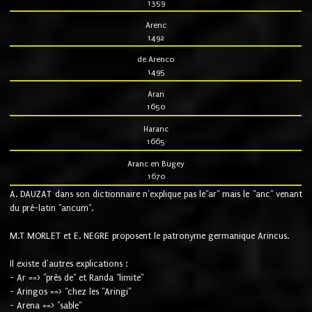
1359
Arenc
1492
de Arenco
1495
Aran
1650
Haranc
1665
Aranc en Bugey
1670
A. DAUZAT dans son dictionnaire n'explique pas le"ar" mais le "anc" venant
du pré-latin "ancum".
M.T MORLET et E. NEGRE proposent le patronyme germanique Arincus.
Il existe d'autres explications :
- Ar ==> "près de" et Randa "limite"
- Aringos ==> "chez les "Aringi"
- Arena ==> "sable"