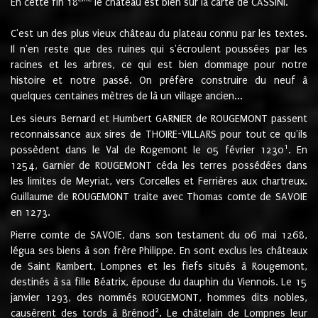
En cette fin 18
le château est bien sur la carte de CASSINI.
C'est un des plus vieux château du plateau connu par les textes.
Il n'en reste que des ruines qui s'écroulent poussées par les
racines et les arbres, ce qui est bien dommage pour notre
histoire et notre passé. On préfère construire du neuf à
quelques centaines mètres de là un village ancien...
Les sieurs Bernard et Humbert GARNIER de ROUGEMONT passent
reconnaissance aux sires de THOIRE-VILLARS pour tout ce qu'ils
1
possèdent dans le Val de Rogemont le 05 février 1230
. En
1254, Garnier de ROUGEMONT céda les terres possédées dans
les limites de Meyriat, vers Corcelles et Ferrières aux chartreux.
Guillaume de ROUGEMONT traite avec Thomas comte de SAVOIE
en 1273.
Pierre comte de SAVOIE, dans son testament du 06 mai 1268,
légua ses biens à son frère Philippe. En sont exclus les châteaux
de Saint Rambert, Lompnes et les fiefs situés à Rougemont,
destinés à sa fille Béatrix, épouse du dauphin du Viennois. Le 15
janvier 1293, des nommés ROUGEMONT, hommes dits nobles,
2
causèrent des tords à Brénod
. Le châtelain de Lompnes leur