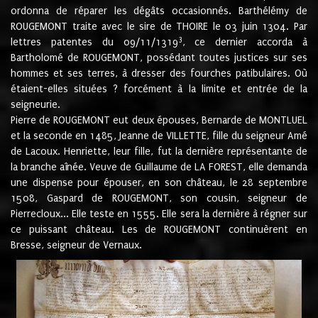
ordonna de réparer les dégâts occasionnés. Barthélémy de
ROUGEMONT traite avec le sire de THOIRE le 03 juin 1304. Par
3
lettres patentes du 09/11/1319
, ce dernier accorda à
Bartholomé de ROUGEMONT, possédant toutes justices sur ses
hommes et ses terres, à dresser des fourches patibulaires. Où
étaient-elles situées ? forcément à la limite et entrée de la
seigneurie.
Pierre de ROUGEMONT eut deux épouses, Bernarde de MONTLUEL
et la seconde en 1485, Jeanne de VILLETTE, fille du seigneur Amé
de Lacoux. Henriette, leur fille, fut la dernière représentante de
la branche aînée. Veuve de Guillaume de LA FOREST, elle demanda
une dispense pour épouser, en son château, le 28 septembre
1508, Gaspard de ROUGEMONT, son cousin, seigneur de
Pierrecloux... Elle teste en 1555. Elle sera la dernière à régner sur
ce puissant château. Les de ROUGEMONT continuèrent en
Bresse, seigneur de Vernaux.