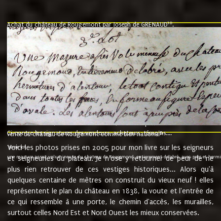
10
Achat du château de Rougemont par Joseph de GRENAUD
.
"l'an mil six cent soixante treze le ving neuvième jour du mois de novemb
nommé fut présent Messire Claude Guillaume de Moyriat chevalier baron de 
vend, purement simplement et irrevocablement a monseigneur monsieur Jose
et chavannes conseiller du roy au parlement de Bourgogne, present et accept
que le dit seigneur Baron de la Vellière a sur ses hommes, indivisables et fi
de la Velliere tout ainsi et comme le dit seigneur Baron et ses hauteurs e
présent......"
suivent les rentes, donation des terriers, etc... au prix de 880 livre louis d'or
Ci contre les signatures des vendeurs, acheteurs, témoins....
9.
vente du château de Rougemont comme bien national
Voici les photos prises en 2005 pour mon livre sur les seigneurs
"3ème lot
une mazure assez volumineuse du chateau de Rougemond, entierement delabré, avec près et hermitur
et seigneuries du plateau. Je n'ose y retourner de peur de ne
plus rien retrouver de ces vestiges historiques... Alors qu'à
quelques centaine de mètres on construit du vieux neuf ! elles
représentent le plan du château en 1838, la voute et l'entrée de
ce qui ressemble à une porte, le chemin d'accès, les murailles,
surtout celles Nord Est et Nord Ouest les mieux conservées.