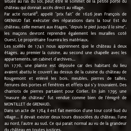
située au ras du sol, peut être le sommet de la petite porte du
château qui donnait accès direct au village.
6
Par acte notarié
, appelé "prix fait" de 1626 Jean François de
GRENAUD fait exécuter des réparations dans la tour Est du
château, celle menant aux étages, "
depuis le pied jusqu'à la sime
".
les maçons devront reprendre également les murailles coté
Ouest. Le propriétaire fournira les matériaux.
Les scellés de 1741 nous apprennent que le château à deux
étages, au premier la cuisine, au second une chapelle avec les
appartements, un cabinet d'archives...
En 1776, une plainte est déposée car des habitant du lieu
avaient abattu le couvert au dessus de la cuisine du château de
Rougemont et enlevé les bois, meubles, pierres de tailles,
ferrures des portes et fenêtres et effets qui s’y trouvaient. Des
charriots de pierres partaient pour Corlier. En juin 1795 une
"masure de château" fut vendue comme bien de l'émigré de
MONTILLET de GRENAUD.
Dans un acte de 1784 il est fait mention d'une tour coté Sud du
village... Il devait exister deux tours dissociées du château, l'une
au nord, l'autre au sud. Ce qui parait normal au vu de la grandeur
du château en toutes justices.