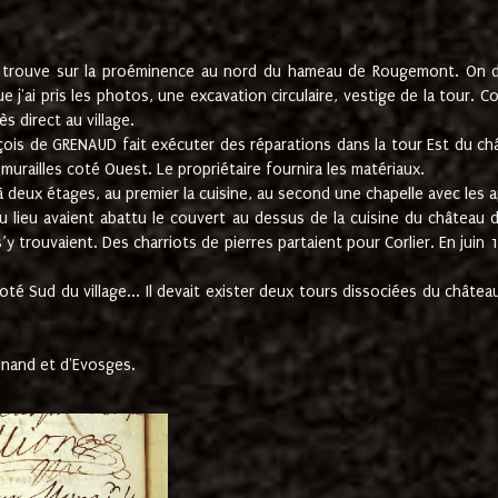
e trouve sur la proéminence au nord du hameau de Rougemont. On dev
 j'ai pris les photos, une excavation circulaire, vestige de la tour. 
 direct au village.
nçois de GRENAUD fait exécuter des réparations dans la tour Est du ch
urailles coté Ouest. Le propriétaire fournira les matériaux.
deux étages, au premier la cuisine, au second une chapelle avec les a
u lieu avaient abattu le couvert au dessus de la cuisine du château 
 s’y trouvaient. Des charriots de pierres partaient pour Corlier. En 
té Sud du village... Il devait exister deux tours dissociées du château,
inand et d'Evosges.