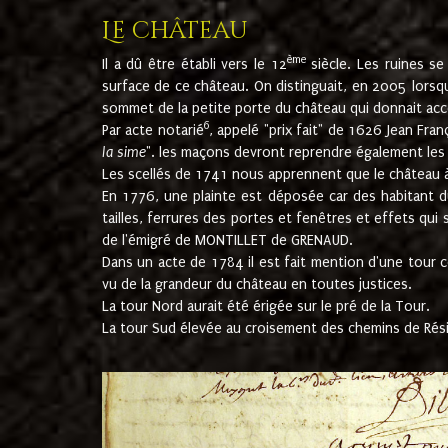
Le château
ème
Il a dû être établi vers le 12
siècle. Les ruines s
surface de ce château. On distinguait, en 2005 lorsque
sommet de la petite porte du château qui donnait accès
6
Par acte notarié
, appelé "prix fait" de 1626 Jean Fra
la sime
". les maçons devront reprendre également les m
Les scellés de 1741 nous apprennent que le château à 
En 1776, une plainte est déposée car des habitant d
tailles, ferrures des portes et fenêtres et effets qui
de l'émigré de MONTILLET de GRENAUD.
Dans un acte de 1784 il est fait mention d'une tour co
vu de la grandeur du château en toutes justices.
La tour Nord aurait été érigée sur le pré de la Tour.
La tour Sud élevée au croisement des chemins de Rés