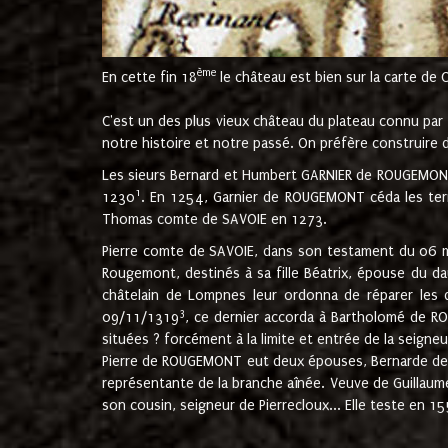
ème
En cette fin 18
le château est bien sur la carte de 
C'est un des plus vieux château du plateau connu par l
notre histoire et notre passé. On préfère construire d
Les sieurs Bernard et Humbert GARNIER de ROUGEMONT 
1
1230
. En 1254, Garnier de ROUGEMONT céda les terr
Thomas comte de SAVOIE en 1273.
Pierre comte de SAVOIE, dans son testament du 06 mai
Rougemont, destinés à sa fille Béatrix, épouse du 
châtelain de Lompnes leur ordonna de réparer les 
3
09/11/1319
, ce dernier accorda à Bartholomé de RO
situées ? forcément à la limite et entrée de la seigneu
Pierre de ROUGEMONT eut deux épouses, Bernarde de MO
représentante de la branche aînée. Veuve de Guilla
son cousin, seigneur de Pierrecloux... Elle teste en 