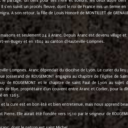
t le partage, un tiers pour ses frère et soeurs, les deux autre tiers
l s'en suivit un procès fleuve, dont le roi de France mis un terme en
émigra. A son retour, la fille de Louis Honoré de MONTILLET de GRENAUD
 maisons et seulement 24 à Aranc. Depuis Aranc est devenu village 
bert-en-Bugey et en 1802 au canton d'Hauteville-Lompnes.
ville-Lompnes, Aranc dépendait du diocèse de Lyon. Le curier du lieu g
que Josserand de ROUGEMONT engagea au chapitre de l’église de Saint
uy de ROUGEMONT et le chapitre de saint Paul de Lyon au sujet d
s de Blye, propriétaire d'un couvent entre Aranc et Corlier, pour la dî
té en 1263.
e et la cure est en bon été et bien entretenue, mais nous apprend be
aint Pierre. Elle aurait été fondée vers 1510 par le seigneur de RO
ranc, dont le patron est saint Michel.