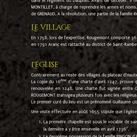
dans le régiment du Dauphin. Avant de décéder, il fi
MONTILLET, à charge de reprendre les armes et noms. I
de GRENAUD. A la révolution, une partie de la famille 
Le village
En 1758, lors de l'expertise, Rougemont comporte 36
en 1791 Aranc est rattaché au district de Saint-Ram
L'église
Contrairement au reste des villages du plateau d'Haute
ème
La copie du 16
d’une charte d’avril 1247, prouve 
renouvelée en 1248. Une charte fut signée entre G
ROUGEMONT transigea plusieurs fois avec les religieuse
Le premier curé du lieu est un prénommé Guillaume ci
Une visite effectuée en août 1655 stipule que l'églis
La première chapelle est sous le vocable de s
7
la dernière a y être ensevelie en avril 1736
.
La deuxième possession de la famille PINGON d'A