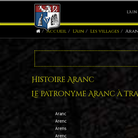
L'AIN
Accueil
L'Ain
Les villages
Ara
Histoire Aranc
Le patronyme Aranc à trav
Aranc
Arenc
Arens
Arenc