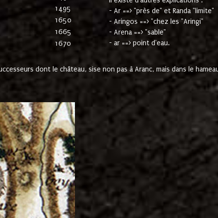
Il existe d'autres explications :
1495
- Ar ==> "près de" et Randa "limite"
1650
- Aringos ==> "chez les "Aringi"
1665
- Arena ==> "sable"
- ar ==> point d'eau.
1670
cesseurs dont le château, sise non pas à Aranc, mais dans le hameau 