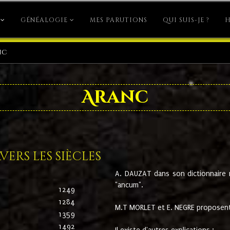
GÉNÉALOGIE
MES PARUTIONS
QUI SUIS-JE ?
H
nc
Aranc
ers les siècles
A. DAUZAT dans son dictionnaire n'
"ancum".
1249
1284
M.T MORLET et E. NEGRE proposent
1359
1492