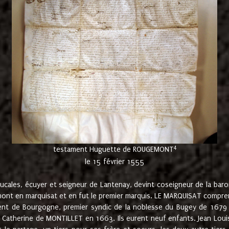
4
testament Huguette de ROUGEMONT
le 15 février 1555
cales, écuyer et seigneur de Lantenay, devint coseigneur de la bar
ont en marquisat et en fut le premier marquis. LE MARQUISAT comprenait
ement de Bourgogne, premier syndic de la noblesse du Bugey de 1679 à
Catherine de MONTILLET en 1663. Ils eurent neuf enfants. Jean Louis,