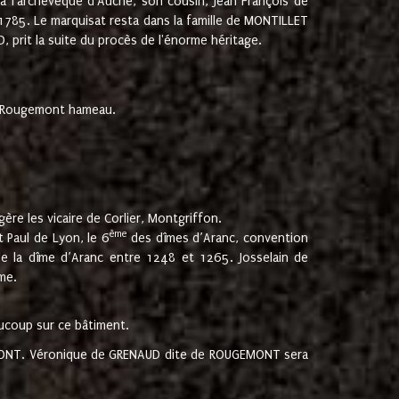
 à l'archevêque d'Auche, son cousin, Jean François de
 1785. Le marquisat resta dans la famille de MONTILLET
, prit la suite du procès de l'énorme héritage.
et Rougemont hameau.
ère les vicaire de Corlier, Montgriffon.
ème
 Paul de Lyon, le 6
des dîmes d’Aranc, convention
e la dîme d’Aranc entre 1248 et 1265. Josselain de
me.
aucoup sur ce bâtiment.
UGEMONT. Véronique de GRENAUD dite de ROUGEMONT sera