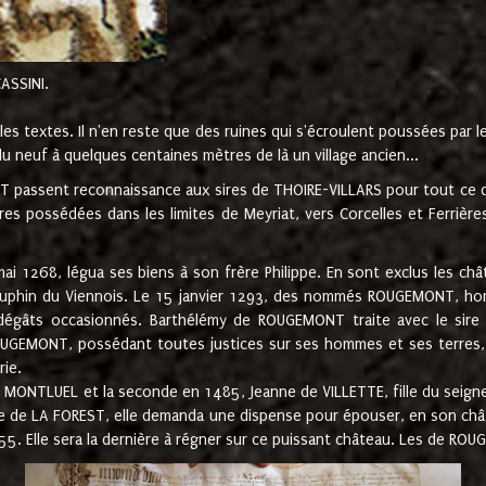
CASSINI.
es textes. Il n'en reste que des ruines qui s'écroulent poussées par 
u neuf à quelques centaines mètres de là un village ancien...
passent reconnaissance aux sires de THOIRE-VILLARS pour tout ce qu
es possédées dans les limites de Meyriat, vers Corcelles et Ferrièr
 1268, légua ses biens à son frère Philippe. En sont exclus les châ
dauphin du Viennois. Le 15 janvier 1293, des nommés ROUGEMONT, ho
dégâts occasionnés. Barthélémy de ROUGEMONT traite avec le sire 
UGEMONT, possédant toutes justices sur ses hommes et ses terres, à
rie.
NTLUEL et la seconde en 1485, Jeanne de VILLETTE, fille du seigneur 
ume de LA FOREST, elle demanda une dispense pour épouser, en son c
1555. Elle sera la dernière à régner sur ce puissant château. Les de 