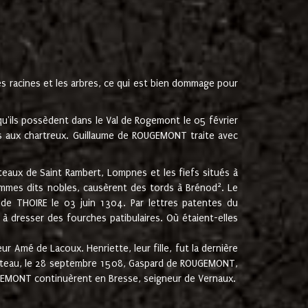
les racines et les arbres, ce qui est bien dommage pour
'ils possèdent dans le Val de Rogemont le 05 février
es aux chartreux. Guillaume de ROUGEMONT traite avec
teaux de Saint Rambert, Lompnes et les fiefs situés à
2
mmes dits nobles, causèrent des tords à Brénod
. Le
de THOIRE le 03 juin 1304. Par lettres patentes du
 dresser des fourches patibulaires. Où étaient-elles
Amé de Lacoux. Henriette, leur fille, fut la dernière
hâteau, le 28 septembre 1508, Gaspard de ROUGEMONT,
ROUGEMONT continuèrent en Bresse, seigneur de Vernaux.