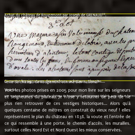
10
Achat du château de Rougemont par Joseph de GRENAUD
.
"l'an mil six cent soixante treze le ving neuvième jour du mois de novemb
nommé fut présent Messire Claude Guillaume de Moyriat chevalier baron de 
vend, purement simplement et irrevocablement a monseigneur monsieur Jose
et chavannes conseiller du roy au parlement de Bourgogne, present et accept
que le dit seigneur Baron de la Vellière a sur ses hommes, indivisables et fi
de la Velliere tout ainsi et comme le dit seigneur Baron et ses hauteurs e
présent......"
suivent les rentes, donation des terriers, etc... au prix de 880 livre louis d'or
Ci contre les signatures des vendeurs, acheteurs, témoins....
9.
vente du château de Rougemont comme bien national
Voici les photos prises en 2005 pour mon livre sur les seigneurs
"3ème lot
une mazure assez volumineuse du chateau de Rougemond, entierement delabré, avec près et hermitur
et seigneuries du plateau. Je n'ose y retourner de peur de ne
plus rien retrouver de ces vestiges historiques... Alors qu'à
quelques centaine de mètres on construit du vieux neuf ! elles
représentent le plan du château en 1838, la voute et l'entrée de
ce qui ressemble à une porte, le chemin d'accès, les murailles,
surtout celles Nord Est et Nord Ouest les mieux conservées.