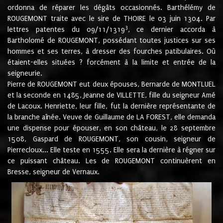
ordonna de réparer les dégâts occasionnés. Barthélémy de
ROUGEMONT traite avec le sire de THOIRE le 03 juin 1304. Par
3
lettres patentes du 09/11/1319
, ce dernier accorda à
Bartholomé de ROUGEMONT, possédant toutes justices sur ses
hommes et ses terres, à dresser des fourches patibulaires. Où
étaient-elles situées ? forcément à la limite et entrée de la
seigneurie.
Pierre de ROUGEMONT eut deux épouses, Bernarde de MONTLUEL
et la seconde en 1485, Jeanne de VILLETTE, fille du seigneur Amé
de Lacoux. Henriette, leur fille, fut la dernière représentante de
la branche aînée. Veuve de Guillaume de LA FOREST, elle demanda
une dispense pour épouser, en son château, le 28 septembre
1508, Gaspard de ROUGEMONT, son cousin, seigneur de
Pierrecloux... Elle teste en 1555. Elle sera la dernière à régner sur
ce puissant château. Les de ROUGEMONT continuèrent en
Bresse, seigneur de Vernaux.