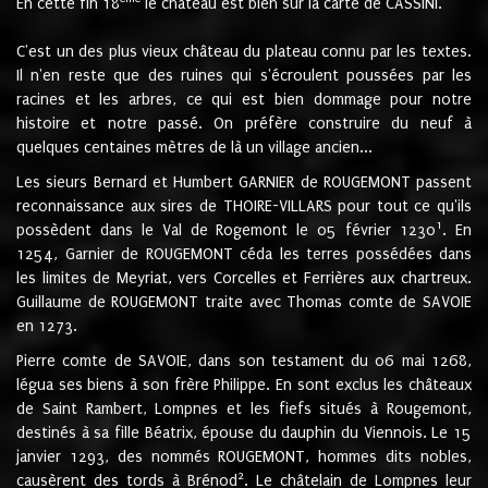
En cette fin 18
le château est bien sur la carte de CASSINI.
C'est un des plus vieux château du plateau connu par les textes.
Il n'en reste que des ruines qui s'écroulent poussées par les
racines et les arbres, ce qui est bien dommage pour notre
histoire et notre passé. On préfère construire du neuf à
quelques centaines mètres de là un village ancien...
Les sieurs Bernard et Humbert GARNIER de ROUGEMONT passent
reconnaissance aux sires de THOIRE-VILLARS pour tout ce qu'ils
1
possèdent dans le Val de Rogemont le 05 février 1230
. En
1254, Garnier de ROUGEMONT céda les terres possédées dans
les limites de Meyriat, vers Corcelles et Ferrières aux chartreux.
Guillaume de ROUGEMONT traite avec Thomas comte de SAVOIE
en 1273.
Pierre comte de SAVOIE, dans son testament du 06 mai 1268,
légua ses biens à son frère Philippe. En sont exclus les châteaux
de Saint Rambert, Lompnes et les fiefs situés à Rougemont,
destinés à sa fille Béatrix, épouse du dauphin du Viennois. Le 15
janvier 1293, des nommés ROUGEMONT, hommes dits nobles,
2
causèrent des tords à Brénod
. Le châtelain de Lompnes leur