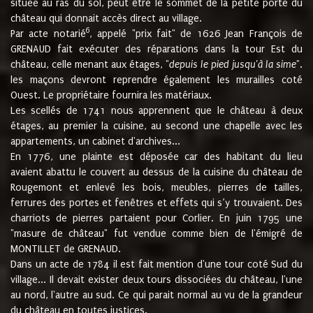
située au ras du sol, peut être le sommet de la petite porte du
château qui donnait accès direct au village.
6
Par acte notarié
, appelé "prix fait" de 1626 Jean François de
GRENAUD fait exécuter des réparations dans la tour Est du
château, celle menant aux étages, "
depuis le pied jusqu'à la sime
".
les maçons devront reprendre également les murailles coté
Ouest. Le propriétaire fournira les matériaux.
Les scellés de 1741 nous apprennent que le château à deux
étages, au premier la cuisine, au second une chapelle avec les
appartements, un cabinet d'archives...
En 1776, une plainte est déposée car des habitant du lieu
avaient abattu le couvert au dessus de la cuisine du château de
Rougemont et enlevé les bois, meubles, pierres de tailles,
ferrures des portes et fenêtres et effets qui s’y trouvaient. Des
charriots de pierres partaient pour Corlier. En juin 1795 une
"masure de château" fut vendue comme bien de l'émigré de
MONTILLET de GRENAUD.
Dans un acte de 1784 il est fait mention d'une tour coté Sud du
village... Il devait exister deux tours dissociées du château, l'une
au nord, l'autre au sud. Ce qui parait normal au vu de la grandeur
du château en toutes justices.