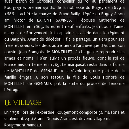
aussi baron de Corcelles, conseiller du roi au parlement de
Bourgogne, premier syndic de la noblesse du Bugey de 1679 à
1686. Il achète la charge de Grand Bailly d'épée du Bugey à son
ami Victor de LAFONT SAVINES. Il épouse Catherine de
MONTILLET en 1663. Ils eurent neuf enfants. Jean Louis, l'ainé,
marquis de Rougemont fut capitaine cavalerie dans le régiment
du Dauphin. Avant de décéder, il fit le partage, un tiers pour ses
frère et soeurs, les deux autre tiers à l'archevêque d'Auche, son
cousin, Jean François de MONTILLET, à charge de reprendre les
armes et noms. Il s'en suivit un procès fleuve, dont le roi de
France mis un terme en 1785. Le marquisat resta dans la famille
de MONTILLET de GRENAUD. A la révolution, une partie de la
famille émigra. A son retour, la fille de Louis Honoré de
MONTILLET de GRENAUD, prit la suite du procès de l'énorme
héritage.
Le village
En 1758, lors de l'expertise, Rougemont comporte 36 maisons et
seulement 24 à Aranc. Depuis Aranc est devenu village et
Rougemont hameau.