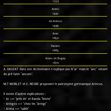
1359
Arenc
1492
de Arenco
1495
Aran
1650
Haranc
1665
Aranc en Bugey
1670
A. DAUZAT dans son dictionnaire n'explique pas le"ar" mais le "anc" venant
du pré-latin "ancum".
M.T MORLET et E. NEGRE proposent le patronyme germanique Arincus.
Il existe d'autres explications :
- Ar ==> "près de" et Randa "limite"
- Aringos ==> "chez les "Aringi"
- Arena ==> "sable"