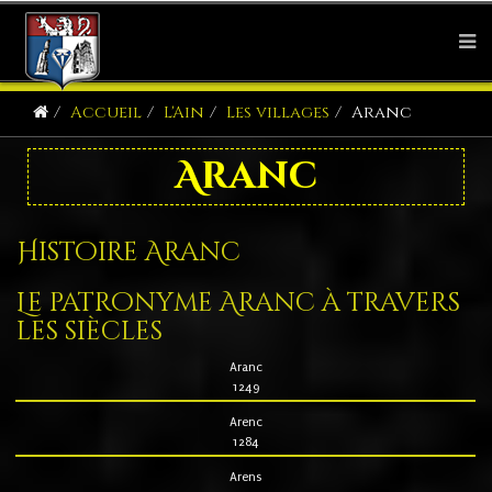
Accueil
L'Ain
Les villages
Aranc
Aranc
Histoire Aranc
Le patronyme Aranc à travers
les siècles
Aranc
1249
Arenc
1284
Arens