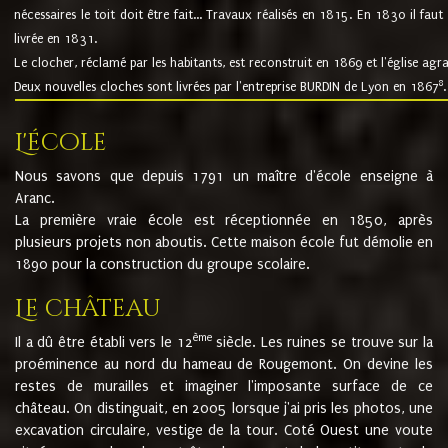
nécessaires le toit doit être fait... Travaux réalisés en 1815. En 1830 il faut
livrée en 1831.
Le clocher, réclamé par les habitants, est reconstruit en 1869 et l'église agr
8
Deux nouvelles cloches sont livrées par l'entreprise BURDIN de Lyon en 1867
.
L'école
Nous savons que depuis 1791 un maître d'école enseigne à
Aranc.
La première vraie école est réceptionnée en 1850, après
plusieurs projets non aboutis. Cette maison école fut démolie en
1890 pour la construction du groupe scolaire.
Le château
ème
Il a dû être établi vers le 12
siècle. Les ruines se trouve sur la
proéminence au nord du hameau de Rougemont. On devine les
restes de murailles et imaginer l'imposante surface de ce
château. On distinguait, en 2005 lorsque j'ai pris les photos, une
excavation circulaire, vestige de la tour. Coté Ouest une voute