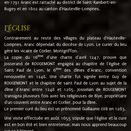
en 1791 Aranc est rattaché au district de Saint-Rambert-en-
Bugey et en 1802 au canton d'Hauteville-Lompnes.
L'église
Contrairement au reste des villages du plateau d'Hauteville-
Lompnes, Aranc dépendait du diocèse de Lyon. Le curier du lieu
gère les vicaire de Corlier, Montgriffon.
ème
La copie du 16
d’une charte d’avril 1247, prouve que
Josserand de ROUGEMONT engagea au chapitre de l’église de
ème
Saint Paul de Lyon, le 6
des dîmes d’Aranc, convention
renouvelée en 1248. Une charte fut signée entre Guy de
ROUGEMONT et le chapitre de saint Paul de Lyon au sujet de la
dîme d’Aranc entre 1248 et 1265. Josselain de ROUGEMONT
transigea plusieurs fois avec les religieuses de Blye, propriétaire
d'un couvent entre Aranc et Corlier, pour la dîme.
Le premier curé du lieu est un prénommé Guillaume cité en 1263.
Une visite effectuée en août 1655 stipule que l'église et la cure
est en bon été et bien entretenue, mais nous apprend beaucoup