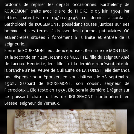
ordonna de réparer les dégâts occasionnés. Barthélémy de
ROUGEMONT traite avec le sire de THOIRE le 03 juin 1304. Par
3
lettres patentes du 09/11/1319
, ce dernier accorda à
Bartholomé de ROUGEMONT, possédant toutes justices sur ses
hommes et ses terres, à dresser des fourches patibulaires. Où
étaient-elles situées ? forcément à la limite et entrée de la
seigneurie.
Pierre de ROUGEMONT eut deux épouses, Bernarde de MONTLUEL
et la seconde en 1485, Jeanne de VILLETTE, fille du seigneur Amé
de Lacoux. Henriette, leur fille, fut la dernière représentante de
la branche aînée. Veuve de Guillaume de LA FOREST, elle demanda
une dispense pour épouser, en son château, le 28 septembre
1508, Gaspard de ROUGEMONT, son cousin, seigneur de
Pierrecloux... Elle teste en 1555. Elle sera la dernière à régner sur
ce puissant château. Les de ROUGEMONT continuèrent en
Bresse, seigneur de Vernaux.