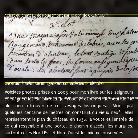
10
Achat du château de Rougemont par Joseph de GRENAUD
.
"l'an mil six cent soixante treze le ving neuvième jour du mois de novemb
nommé fut présent Messire Claude Guillaume de Moyriat chevalier baron de 
vend, purement simplement et irrevocablement a monseigneur monsieur Jose
et chavannes conseiller du roy au parlement de Bourgogne, present et accept
que le dit seigneur Baron de la Vellière a sur ses hommes, indivisables et fi
de la Velliere tout ainsi et comme le dit seigneur Baron et ses hauteurs e
présent......"
suivent les rentes, donation des terriers, etc... au prix de 880 livre louis d'or
Ci contre les signatures des vendeurs, acheteurs, témoins....
9.
vente du château de Rougemont comme bien national
Voici les photos prises en 2005 pour mon livre sur les seigneurs
"3ème lot
une mazure assez volumineuse du chateau de Rougemond, entierement delabré, avec près et hermitur
et seigneuries du plateau. Je n'ose y retourner de peur de ne
plus rien retrouver de ces vestiges historiques... Alors qu'à
quelques centaine de mètres on construit du vieux neuf ! elles
représentent le plan du château en 1838, la voute et l'entrée de
ce qui ressemble à une porte, le chemin d'accès, les murailles,
surtout celles Nord Est et Nord Ouest les mieux conservées.