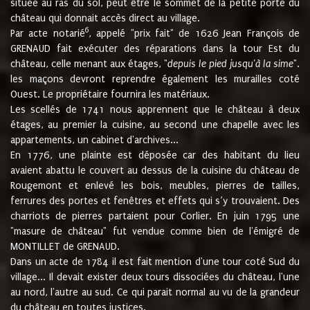
située au ras du sol, peut être le sommet de la petite porte du
château qui donnait accès direct au village.
6
Par acte notarié
, appelé "prix fait" de 1626 Jean François de
GRENAUD fait exécuter des réparations dans la tour Est du
château, celle menant aux étages, "
depuis le pied jusqu'à la sime
".
les maçons devront reprendre également les murailles coté
Ouest. Le propriétaire fournira les matériaux.
Les scellés de 1741 nous apprennent que le château à deux
étages, au premier la cuisine, au second une chapelle avec les
appartements, un cabinet d'archives...
En 1776, une plainte est déposée car des habitant du lieu
avaient abattu le couvert au dessus de la cuisine du château de
Rougemont et enlevé les bois, meubles, pierres de tailles,
ferrures des portes et fenêtres et effets qui s’y trouvaient. Des
charriots de pierres partaient pour Corlier. En juin 1795 une
"masure de château" fut vendue comme bien de l'émigré de
MONTILLET de GRENAUD.
Dans un acte de 1784 il est fait mention d'une tour coté Sud du
village... Il devait exister deux tours dissociées du château, l'une
au nord, l'autre au sud. Ce qui parait normal au vu de la grandeur
du château en toutes justices.