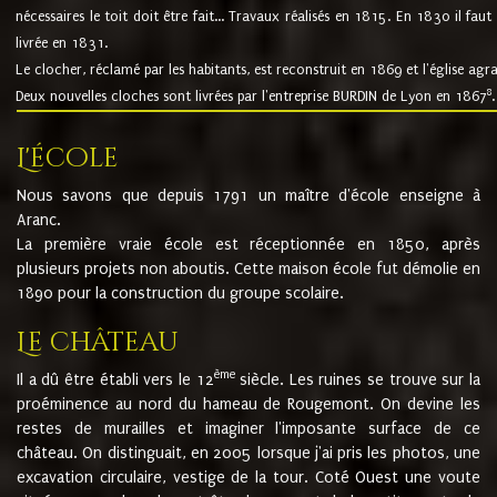
nécessaires le toit doit être fait... Travaux réalisés en 1815. En 1830 il faut
livrée en 1831.
Le clocher, réclamé par les habitants, est reconstruit en 1869 et l'église agr
8
Deux nouvelles cloches sont livrées par l'entreprise BURDIN de Lyon en 1867
.
L'école
Nous savons que depuis 1791 un maître d'école enseigne à
Aranc.
La première vraie école est réceptionnée en 1850, après
plusieurs projets non aboutis. Cette maison école fut démolie en
1890 pour la construction du groupe scolaire.
Le château
ème
Il a dû être établi vers le 12
siècle. Les ruines se trouve sur la
proéminence au nord du hameau de Rougemont. On devine les
restes de murailles et imaginer l'imposante surface de ce
château. On distinguait, en 2005 lorsque j'ai pris les photos, une
excavation circulaire, vestige de la tour. Coté Ouest une voute