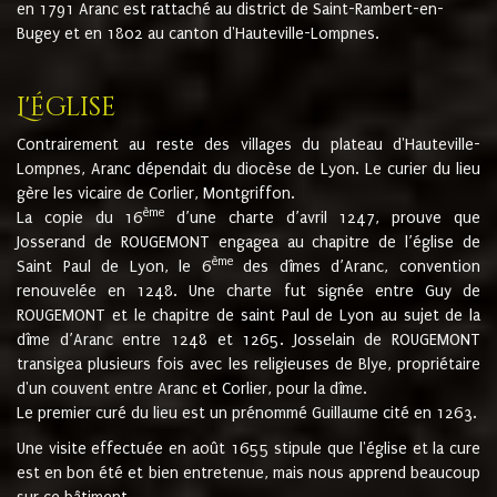
en 1791 Aranc est rattaché au district de Saint-Rambert-en-
Bugey et en 1802 au canton d'Hauteville-Lompnes.
L'église
Contrairement au reste des villages du plateau d'Hauteville-
Lompnes, Aranc dépendait du diocèse de Lyon. Le curier du lieu
gère les vicaire de Corlier, Montgriffon.
ème
La copie du 16
d’une charte d’avril 1247, prouve que
Josserand de ROUGEMONT engagea au chapitre de l’église de
ème
Saint Paul de Lyon, le 6
des dîmes d’Aranc, convention
renouvelée en 1248. Une charte fut signée entre Guy de
ROUGEMONT et le chapitre de saint Paul de Lyon au sujet de la
dîme d’Aranc entre 1248 et 1265. Josselain de ROUGEMONT
transigea plusieurs fois avec les religieuses de Blye, propriétaire
d'un couvent entre Aranc et Corlier, pour la dîme.
Le premier curé du lieu est un prénommé Guillaume cité en 1263.
Une visite effectuée en août 1655 stipule que l'église et la cure
est en bon été et bien entretenue, mais nous apprend beaucoup