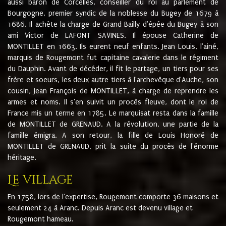
aussi baron de Corcelles, conseiller du roi au parlement de
Bourgogne, premier syndic de la noblesse du Bugey de 1679 à
1686. Il achète la charge de Grand Bailly d'épée du Bugey à son
ami Victor de LAFONT SAVINES. Il épouse Catherine de
MONTILLET en 1663. Ils eurent neuf enfants. Jean Louis, l'ainé,
marquis de Rougemont fut capitaine cavalerie dans le régiment
du Dauphin. Avant de décéder, il fit le partage, un tiers pour ses
frère et soeurs, les deux autre tiers à l'archevêque d'Auche, son
cousin, Jean François de MONTILLET, à charge de reprendre les
armes et noms. Il s'en suivit un procès fleuve, dont le roi de
France mis un terme en 1785. Le marquisat resta dans la famille
de MONTILLET de GRENAUD. A la révolution, une partie de la
famille émigra. A son retour, la fille de Louis Honoré de
MONTILLET de GRENAUD, prit la suite du procès de l'énorme
héritage.
Le village
En 1758, lors de l'expertise, Rougemont comporte 36 maisons et
seulement 24 à Aranc. Depuis Aranc est devenu village et
Rougemont hameau.