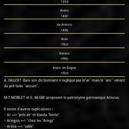
1359
Arenc
1492
de Arenco
1495
Aran
1650
Haranc
1665
Aranc en Bugey
1670
A. DAUZAT dans son dictionnaire n'explique pas le"ar" mais le "anc" venant
du pré-latin "ancum".
M.T MORLET et E. NEGRE proposent le patronyme germanique Arincus.
Il existe d'autres explications :
- Ar ==> "près de" et Randa "limite"
- Aringos ==> "chez les "Aringi"
- Arena ==> "sable"