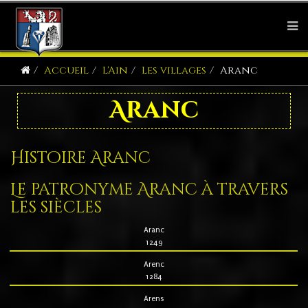
Accueil
L'Ain
Les villages
Aranc
Aranc
Histoire Aranc
Le patronyme Aranc à travers
les siècles
Aranc
1249
Arenc
1284
Arens