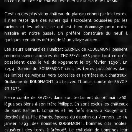
En cette fin 18
le château est bien sur la carte de CASSINI.
C'est un des plus vieux château du plateau connu par les textes.
Il n'en reste que des ruines qui s'écroulent poussées par les
racines et les arbres, ce qui est bien dommage pour notre
histoire et notre passé. On préfère construire du neuf à
quelques centaines mètres de là un village ancien...
Les sieurs Bernard et Humbert GARNIER de ROUGEMONT passent
reconnaissance aux sires de THOIRE-VILLARS pour tout ce qu'ils
1
possèdent dans le Val de Rogemont le 05 février 1230
. En
1254, Garnier de ROUGEMONT céda les terres possédées dans
les limites de Meyriat, vers Corcelles et Ferrières aux chartreux.
Guillaume de ROUGEMONT traite avec Thomas comte de SAVOIE
en 1273.
Pierre comte de SAVOIE, dans son testament du 06 mai 1268,
légua ses biens à son frère Philippe. En sont exclus les châteaux
de Saint Rambert, Lompnes et les fiefs situés à Rougemont,
destinés à sa fille Béatrix, épouse du dauphin du Viennois. Le 15
janvier 1293, des nommés ROUGEMONT, hommes dits nobles,
2
causèrent des tords à Brénod
. Le châtelain de Lompnes leur