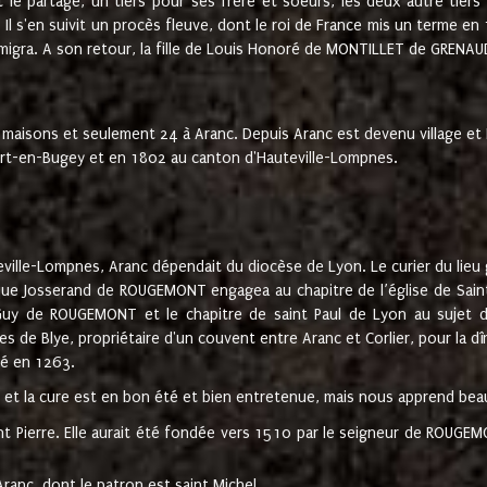
t le partage, un tiers pour ses frère et soeurs, les deux autre tiers
l s'en suivit un procès fleuve, dont le roi de France mis un terme en
émigra. A son retour, la fille de Louis Honoré de MONTILLET de GRENAUD
 maisons et seulement 24 à Aranc. Depuis Aranc est devenu village 
bert-en-Bugey et en 1802 au canton d'Hauteville-Lompnes.
ville-Lompnes, Aranc dépendait du diocèse de Lyon. Le curier du lieu g
que Josserand de ROUGEMONT engagea au chapitre de l’église de Saint
uy de ROUGEMONT et le chapitre de saint Paul de Lyon au sujet d
s de Blye, propriétaire d'un couvent entre Aranc et Corlier, pour la dî
té en 1263.
e et la cure est en bon été et bien entretenue, mais nous apprend be
aint Pierre. Elle aurait été fondée vers 1510 par le seigneur de RO
ranc, dont le patron est saint Michel.