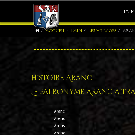
L'AIN
Accueil
L'Ain
Les villages
Ara
Histoire Aranc
Le patronyme Aranc à trav
Aranc
Arenc
Arens
Arenc