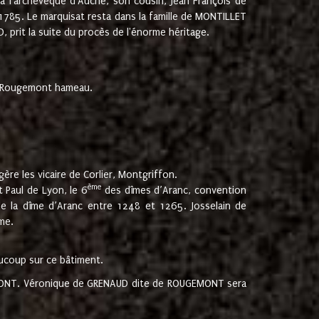
 à l'archevêque d'Auche, son cousin, Jean François de
 1785. Le marquisat resta dans la famille de MONTILLET
, prit la suite du procès de l'énorme héritage.
et Rougemont hameau.
ère les vicaire de Corlier, Montgriffon.
ème
 Paul de Lyon, le 6
des dîmes d’Aranc, convention
e la dîme d’Aranc entre 1248 et 1265. Josselain de
me.
aucoup sur ce bâtiment.
UGEMONT. Véronique de GRENAUD dite de ROUGEMONT sera