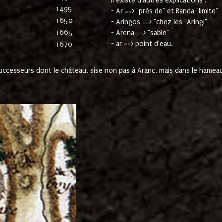
Il existe d'autres explications :
1495
- Ar ==> "près de" et Randa "limite"
1650
- Aringos ==> "chez les "Aringi"
1665
- Arena ==> "sable"
- ar ==> point d'eau.
1670
cesseurs dont le château, sise non pas à Aranc, mais dans le hameau 