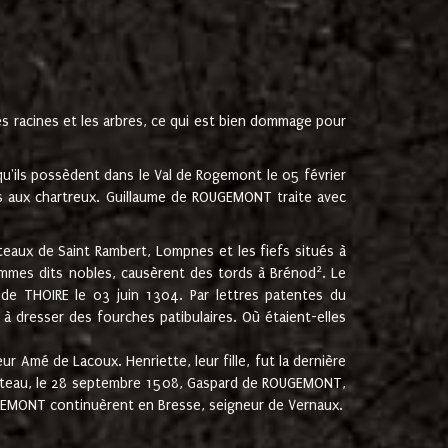
les racines et les arbres, ce qui est bien dommage pour
'ils possèdent dans le Val de Rogemont le 05 février
es aux chartreux. Guillaume de ROUGEMONT traite avec
teaux de Saint Rambert, Lompnes et les fiefs situés à
2
mmes dits nobles, causèrent des tords à Brénod
. Le
de THOIRE le 03 juin 1304. Par lettres patentes du
 dresser des fourches patibulaires. Où étaient-elles
Amé de Lacoux. Henriette, leur fille, fut la dernière
hâteau, le 28 septembre 1508, Gaspard de ROUGEMONT,
ROUGEMONT continuèrent en Bresse, seigneur de Vernaux.