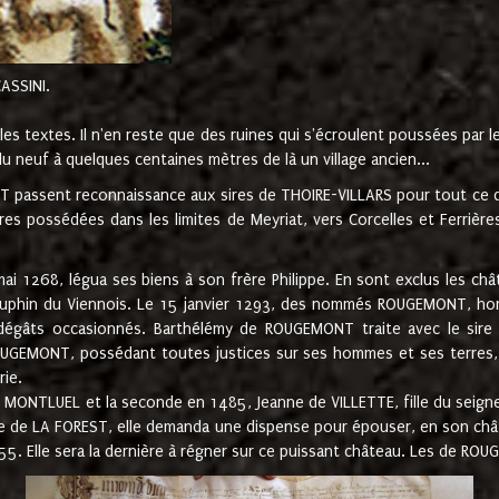
CASSINI.
es textes. Il n'en reste que des ruines qui s'écroulent poussées par 
u neuf à quelques centaines mètres de là un village ancien...
passent reconnaissance aux sires de THOIRE-VILLARS pour tout ce qu
es possédées dans les limites de Meyriat, vers Corcelles et Ferrièr
 1268, légua ses biens à son frère Philippe. En sont exclus les châ
dauphin du Viennois. Le 15 janvier 1293, des nommés ROUGEMONT, ho
dégâts occasionnés. Barthélémy de ROUGEMONT traite avec le sire 
UGEMONT, possédant toutes justices sur ses hommes et ses terres, à
rie.
NTLUEL et la seconde en 1485, Jeanne de VILLETTE, fille du seigneur 
ume de LA FOREST, elle demanda une dispense pour épouser, en son c
1555. Elle sera la dernière à régner sur ce puissant château. Les de 