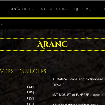
GÉNÉALOGIE
MES PARUTIONS
QUI SUIS-JE ?
H
nc
Aranc
ers les siècles
A. DAUZAT dans son dictionnaire n'
"ancum".
1249
1284
M.T MORLET et E. NEGRE proposent
1359
1492