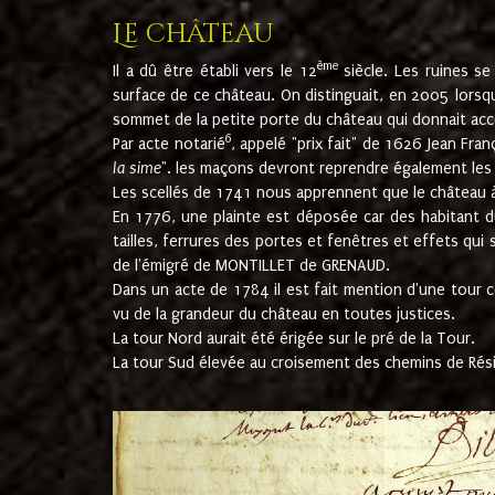
Le château
ème
Il a dû être établi vers le 12
siècle. Les ruines s
surface de ce château. On distinguait, en 2005 lorsque
sommet de la petite porte du château qui donnait accès
6
Par acte notarié
, appelé "prix fait" de 1626 Jean Fra
la sime
". les maçons devront reprendre également les m
Les scellés de 1741 nous apprennent que le château à 
En 1776, une plainte est déposée car des habitant d
tailles, ferrures des portes et fenêtres et effets qui
de l'émigré de MONTILLET de GRENAUD.
Dans un acte de 1784 il est fait mention d'une tour co
vu de la grandeur du château en toutes justices.
La tour Nord aurait été érigée sur le pré de la Tour.
La tour Sud élevée au croisement des chemins de Rés