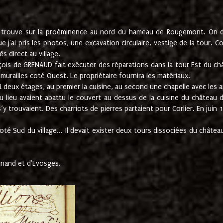
e trouve sur la proéminence au nord du hameau de Rougemont. On dev
 j'ai pris les photos, une excavation circulaire, vestige de la tour. 
 direct au village.
nçois de GRENAUD fait exécuter des réparations dans la tour Est du ch
urailles coté Ouest. Le propriétaire fournira les matériaux.
deux étages, au premier la cuisine, au second une chapelle avec les a
u lieu avaient abattu le couvert au dessus de la cuisine du château 
 s’y trouvaient. Des charriots de pierres partaient pour Corlier. En 
té Sud du village... Il devait exister deux tours dissociées du château,
inand et d'Evosges.