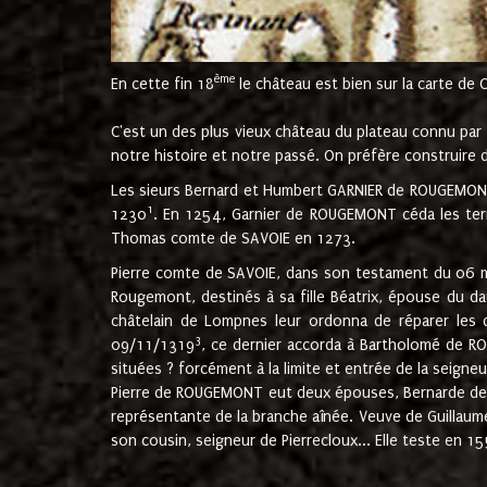
ème
En cette fin 18
le château est bien sur la carte de 
C'est un des plus vieux château du plateau connu par l
notre histoire et notre passé. On préfère construire d
Les sieurs Bernard et Humbert GARNIER de ROUGEMONT 
1
1230
. En 1254, Garnier de ROUGEMONT céda les terr
Thomas comte de SAVOIE en 1273.
Pierre comte de SAVOIE, dans son testament du 06 mai
Rougemont, destinés à sa fille Béatrix, épouse du 
châtelain de Lompnes leur ordonna de réparer les 
3
09/11/1319
, ce dernier accorda à Bartholomé de RO
situées ? forcément à la limite et entrée de la seigneu
Pierre de ROUGEMONT eut deux épouses, Bernarde de MO
représentante de la branche aînée. Veuve de Guilla
son cousin, seigneur de Pierrecloux... Elle teste en 