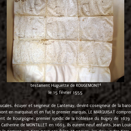
4
testament Huguette de ROUGEMONT
le 15 février 1555
cales, écuyer et seigneur de Lantenay, devint coseigneur de la bar
ont en marquisat et en fut le premier marquis. LE MARQUISAT comprenait
ement de Bourgogne, premier syndic de la noblesse du Bugey de 1679 à
Catherine de MONTILLET en 1663. Ils eurent neuf enfants. Jean Louis,