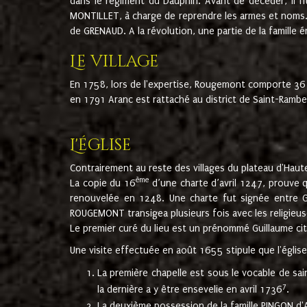
dans le régiment du Dauphin. Avant de décéder, il fi
MONTILLET, à charge de reprendre les armes et noms. I
de GRENAUD. A la révolution, une partie de la famille 
Le village
En 1758, lors de l'expertise, Rougemont comporte 36
en 1791 Aranc est rattaché au district de Saint-Ram
L'église
Contrairement au reste des villages du plateau d'Haute
ème
La copie du 16
d’une charte d’avril 1247, prouve 
renouvelée en 1248. Une charte fut signée entre G
ROUGEMONT transigea plusieurs fois avec les religieuse
Le premier curé du lieu est un prénommé Guillaume ci
Une visite effectuée en août 1655 stipule que l'églis
La première chapelle est sous le vocable de s
7
la dernière a y être ensevelie en avril 1736
.
La deuxième possession de la famille PINGON d'A