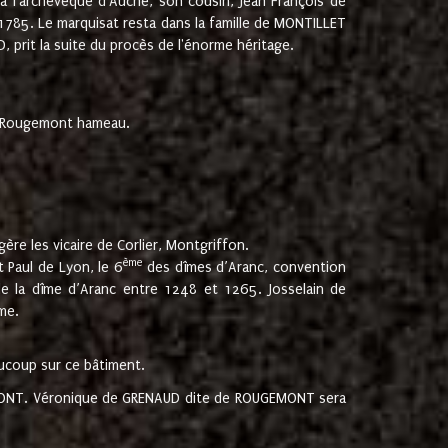
 à l'archevêque d'Auche, son cousin, Jean François de
 1785. Le marquisat resta dans la famille de MONTILLET
, prit la suite du procès de l'énorme héritage.
et Rougemont hameau.
ère les vicaire de Corlier, Montgriffon.
ème
 Paul de Lyon, le 6
des dîmes d’Aranc, convention
e la dîme d’Aranc entre 1248 et 1265. Josselain de
me.
aucoup sur ce bâtiment.
UGEMONT. Véronique de GRENAUD dite de ROUGEMONT sera