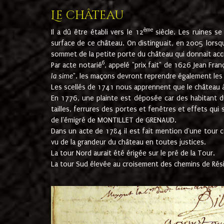
Le château
ème
Il a dû être établi vers le 12
siècle. Les ruines s
surface de ce château. On distinguait, en 2005 lorsque
sommet de la petite porte du château qui donnait accès
6
Par acte notarié
, appelé "prix fait" de 1626 Jean Fra
la sime
". les maçons devront reprendre également les m
Les scellés de 1741 nous apprennent que le château à 
En 1776, une plainte est déposée car des habitant d
tailles, ferrures des portes et fenêtres et effets qui
de l'émigré de MONTILLET de GRENAUD.
Dans un acte de 1784 il est fait mention d'une tour co
vu de la grandeur du château en toutes justices.
La tour Nord aurait été érigée sur le pré de la Tour.
La tour Sud élevée au croisement des chemins de Rés