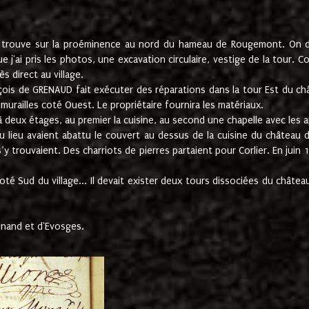
e trouve sur la proéminence au nord du hameau de Rougemont. On dev
 j'ai pris les photos, une excavation circulaire, vestige de la tour. 
 direct au village.
nçois de GRENAUD fait exécuter des réparations dans la tour Est du ch
urailles coté Ouest. Le propriétaire fournira les matériaux.
deux étages, au premier la cuisine, au second une chapelle avec les a
u lieu avaient abattu le couvert au dessus de la cuisine du château 
 s’y trouvaient. Des charriots de pierres partaient pour Corlier. En 
té Sud du village... Il devait exister deux tours dissociées du château,
inand et d'Evosges.