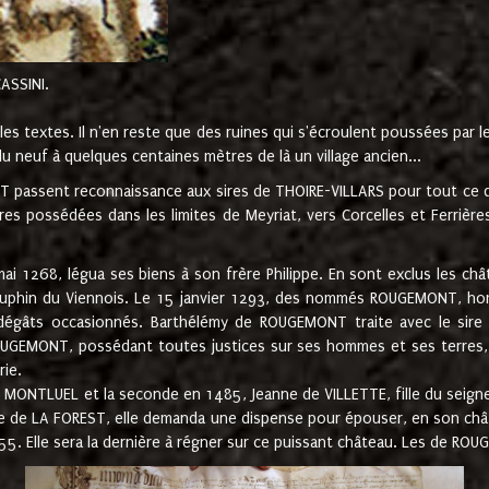
CASSINI.
es textes. Il n'en reste que des ruines qui s'écroulent poussées par 
u neuf à quelques centaines mètres de là un village ancien...
passent reconnaissance aux sires de THOIRE-VILLARS pour tout ce qu
es possédées dans les limites de Meyriat, vers Corcelles et Ferrièr
 1268, légua ses biens à son frère Philippe. En sont exclus les châ
dauphin du Viennois. Le 15 janvier 1293, des nommés ROUGEMONT, ho
dégâts occasionnés. Barthélémy de ROUGEMONT traite avec le sire 
UGEMONT, possédant toutes justices sur ses hommes et ses terres, à
rie.
NTLUEL et la seconde en 1485, Jeanne de VILLETTE, fille du seigneur 
ume de LA FOREST, elle demanda une dispense pour épouser, en son c
1555. Elle sera la dernière à régner sur ce puissant château. Les de 