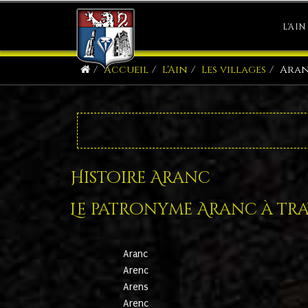
L'AIN
Accueil
L'Ain
Les villages
Ara
Histoire Aranc
Le patronyme Aranc à trav
Aranc
Arenc
Arens
Arenc