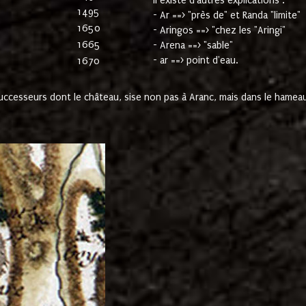
Il existe d'autres explications :
1495
- Ar ==> "près de" et Randa "limite"
1650
- Aringos ==> "chez les "Aringi"
1665
- Arena ==> "sable"
- ar ==> point d'eau.
1670
cesseurs dont le château, sise non pas à Aranc, mais dans le hameau 