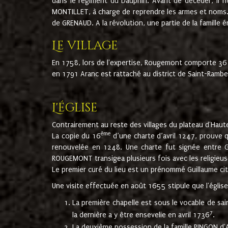
dans le régiment du Dauphin. Avant de décéder, il fi
MONTILLET, à charge de reprendre les armes et noms. I
de GRENAUD. A la révolution, une partie de la famille 
Le village
En 1758, lors de l'expertise, Rougemont comporte 36
en 1791 Aranc est rattaché au district de Saint-Ram
L'église
Contrairement au reste des villages du plateau d'Haute
ème
La copie du 16
d’une charte d’avril 1247, prouve 
renouvelée en 1248. Une charte fut signée entre G
ROUGEMONT transigea plusieurs fois avec les religieuse
Le premier curé du lieu est un prénommé Guillaume ci
Une visite effectuée en août 1655 stipule que l'églis
La première chapelle est sous le vocable de s
7
la dernière a y être ensevelie en avril 1736
.
La deuxième possession de la famille PINGON d'A