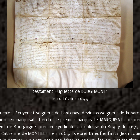
4
testament Huguette de ROUGEMONT
le 15 février 1555
cales, écuyer et seigneur de Lantenay, devint coseigneur de la bar
ont en marquisat et en fut le premier marquis. LE MARQUISAT comprenait
ement de Bourgogne, premier syndic de la noblesse du Bugey de 1679 à
Catherine de MONTILLET en 1663. Ils eurent neuf enfants. Jean Louis,