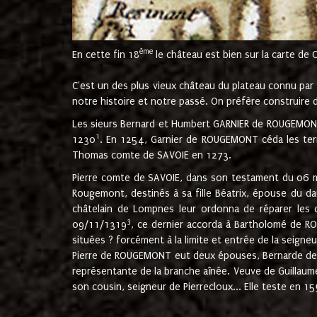
ème
En cette fin 18
le château est bien sur la carte de 
C'est un des plus vieux château du plateau connu par l
notre histoire et notre passé. On préfère construire d
Les sieurs Bernard et Humbert GARNIER de ROUGEMONT 
1
1230
. En 1254, Garnier de ROUGEMONT céda les terr
Thomas comte de SAVOIE en 1273.
Pierre comte de SAVOIE, dans son testament du 06 mai
Rougemont, destinés à sa fille Béatrix, épouse du 
châtelain de Lompnes leur ordonna de réparer les 
3
09/11/1319
, ce dernier accorda à Bartholomé de RO
situées ? forcément à la limite et entrée de la seigneu
Pierre de ROUGEMONT eut deux épouses, Bernarde de MO
représentante de la branche aînée. Veuve de Guilla
son cousin, seigneur de Pierrecloux... Elle teste en 