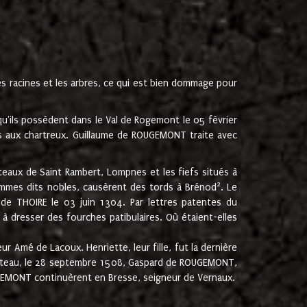
les racines et les arbres, ce qui est bien dommage pour
'ils possèdent dans le Val de Rogemont le 05 février
es aux chartreux. Guillaume de ROUGEMONT traite avec
teaux de Saint Rambert, Lompnes et les fiefs situés à
2
mmes dits nobles, causèrent des tords à Brénod
. Le
de THOIRE le 03 juin 1304. Par lettres patentes du
 dresser des fourches patibulaires. Où étaient-elles
Amé de Lacoux. Henriette, leur fille, fut la dernière
hâteau, le 28 septembre 1508, Gaspard de ROUGEMONT,
ROUGEMONT continuèrent en Bresse, seigneur de Vernaux.