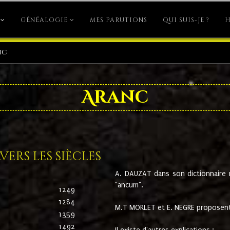
GÉNÉALOGIE
MES PARUTIONS
QUI SUIS-JE ?
H
nc
Aranc
ers les siècles
A. DAUZAT dans son dictionnaire n'
"ancum".
1249
1284
M.T MORLET et E. NEGRE proposent
1359
1492