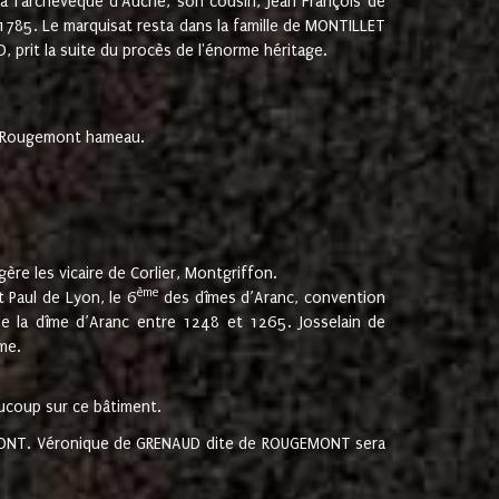
 à l'archevêque d'Auche, son cousin, Jean François de
 1785. Le marquisat resta dans la famille de MONTILLET
, prit la suite du procès de l'énorme héritage.
et Rougemont hameau.
ère les vicaire de Corlier, Montgriffon.
ème
 Paul de Lyon, le 6
des dîmes d’Aranc, convention
e la dîme d’Aranc entre 1248 et 1265. Josselain de
me.
aucoup sur ce bâtiment.
UGEMONT. Véronique de GRENAUD dite de ROUGEMONT sera