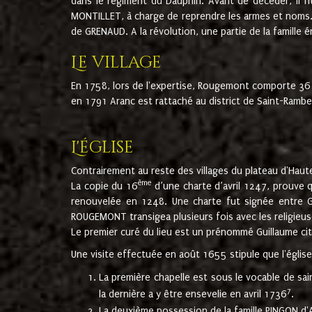
dans le régiment du Dauphin. Avant de décéder, il fi
MONTILLET, à charge de reprendre les armes et noms. I
de GRENAUD. A la révolution, une partie de la famille 
Le village
En 1758, lors de l'expertise, Rougemont comporte 36
en 1791 Aranc est rattaché au district de Saint-Ram
L'église
Contrairement au reste des villages du plateau d'Haute
ème
La copie du 16
d’une charte d’avril 1247, prouve 
renouvelée en 1248. Une charte fut signée entre G
ROUGEMONT transigea plusieurs fois avec les religieuse
Le premier curé du lieu est un prénommé Guillaume ci
Une visite effectuée en août 1655 stipule que l'églis
La première chapelle est sous le vocable de s
7
la dernière a y être ensevelie en avril 1736
.
La deuxième possession de la famille PINGON d'A