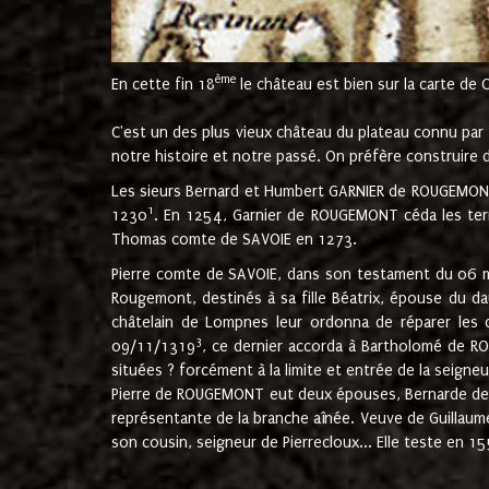
ème
En cette fin 18
le château est bien sur la carte de 
C'est un des plus vieux château du plateau connu par l
notre histoire et notre passé. On préfère construire d
Les sieurs Bernard et Humbert GARNIER de ROUGEMONT 
1
1230
. En 1254, Garnier de ROUGEMONT céda les terr
Thomas comte de SAVOIE en 1273.
Pierre comte de SAVOIE, dans son testament du 06 mai
Rougemont, destinés à sa fille Béatrix, épouse du 
châtelain de Lompnes leur ordonna de réparer les 
3
09/11/1319
, ce dernier accorda à Bartholomé de RO
situées ? forcément à la limite et entrée de la seigneu
Pierre de ROUGEMONT eut deux épouses, Bernarde de MO
représentante de la branche aînée. Veuve de Guilla
son cousin, seigneur de Pierrecloux... Elle teste en 