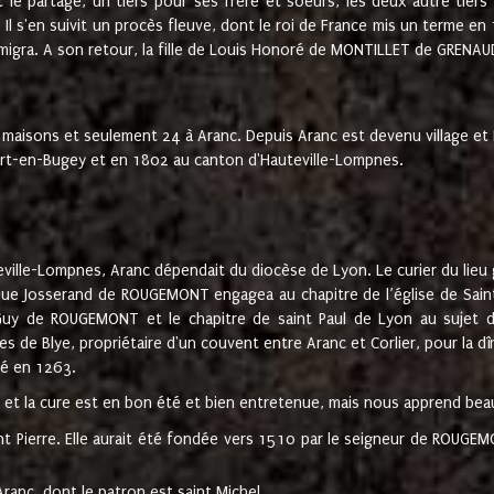
t le partage, un tiers pour ses frère et soeurs, les deux autre tiers
l s'en suivit un procès fleuve, dont le roi de France mis un terme en
émigra. A son retour, la fille de Louis Honoré de MONTILLET de GRENAUD
 maisons et seulement 24 à Aranc. Depuis Aranc est devenu village 
bert-en-Bugey et en 1802 au canton d'Hauteville-Lompnes.
ville-Lompnes, Aranc dépendait du diocèse de Lyon. Le curier du lieu g
que Josserand de ROUGEMONT engagea au chapitre de l’église de Saint
uy de ROUGEMONT et le chapitre de saint Paul de Lyon au sujet d
s de Blye, propriétaire d'un couvent entre Aranc et Corlier, pour la dî
té en 1263.
e et la cure est en bon été et bien entretenue, mais nous apprend be
aint Pierre. Elle aurait été fondée vers 1510 par le seigneur de RO
ranc, dont le patron est saint Michel.