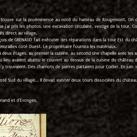
e trouve sur la proéminence au nord du hameau de Rougemont. On dev
 j'ai pris les photos, une excavation circulaire, vestige de la tour. 
 direct au village.
nçois de GRENAUD fait exécuter des réparations dans la tour Est du ch
urailles coté Ouest. Le propriétaire fournira les matériaux.
deux étages, au premier la cuisine, au second une chapelle avec les a
u lieu avaient abattu le couvert au dessus de la cuisine du château 
 s’y trouvaient. Des charriots de pierres partaient pour Corlier. En 
té Sud du village... Il devait exister deux tours dissociées du château,
inand et d'Evosges.