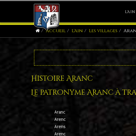
L'AIN
Accueil
L'Ain
Les villages
Ara
Histoire Aranc
Le patronyme Aranc à trav
Aranc
Arenc
Arens
Arenc