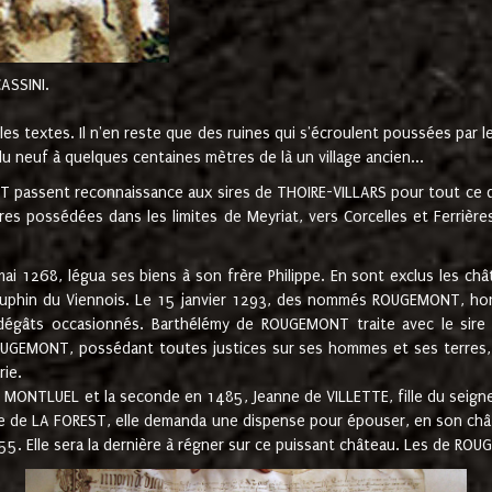
CASSINI.
es textes. Il n'en reste que des ruines qui s'écroulent poussées par 
u neuf à quelques centaines mètres de là un village ancien...
passent reconnaissance aux sires de THOIRE-VILLARS pour tout ce qu
es possédées dans les limites de Meyriat, vers Corcelles et Ferrièr
 1268, légua ses biens à son frère Philippe. En sont exclus les châ
dauphin du Viennois. Le 15 janvier 1293, des nommés ROUGEMONT, ho
dégâts occasionnés. Barthélémy de ROUGEMONT traite avec le sire 
UGEMONT, possédant toutes justices sur ses hommes et ses terres, à
rie.
NTLUEL et la seconde en 1485, Jeanne de VILLETTE, fille du seigneur 
ume de LA FOREST, elle demanda une dispense pour épouser, en son c
1555. Elle sera la dernière à régner sur ce puissant château. Les de 