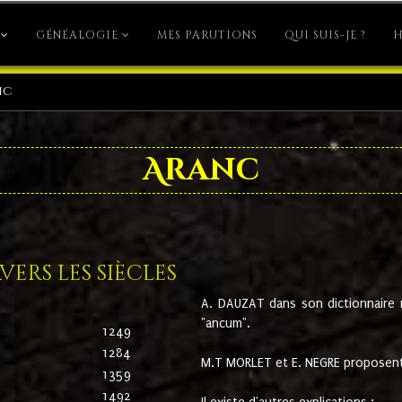
GÉNÉALOGIE
MES PARUTIONS
QUI SUIS-JE ?
H
nc
Aranc
ers les siècles
A. DAUZAT dans son dictionnaire n'
"ancum".
1249
1284
M.T MORLET et E. NEGRE proposent
1359
1492