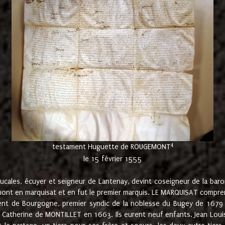
4
testament Huguette de ROUGEMONT
le 15 février 1555
cales, écuyer et seigneur de Lantenay, devint coseigneur de la bar
ont en marquisat et en fut le premier marquis. LE MARQUISAT comprenait
ement de Bourgogne, premier syndic de la noblesse du Bugey de 1679 à
Catherine de MONTILLET en 1663. Ils eurent neuf enfants. Jean Louis,