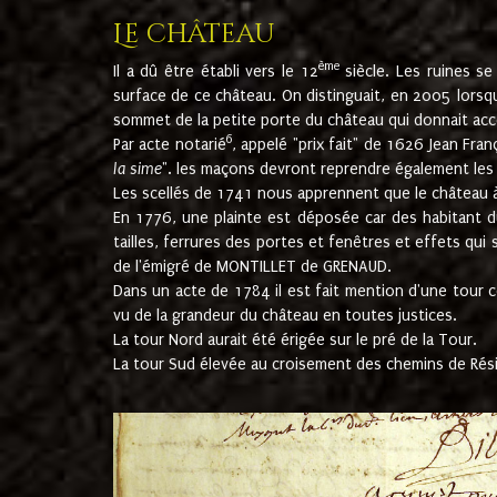
Le château
ème
Il a dû être établi vers le 12
siècle. Les ruines s
surface de ce château. On distinguait, en 2005 lorsque
sommet de la petite porte du château qui donnait accès
6
Par acte notarié
, appelé "prix fait" de 1626 Jean Fra
la sime
". les maçons devront reprendre également les m
Les scellés de 1741 nous apprennent que le château à 
En 1776, une plainte est déposée car des habitant d
tailles, ferrures des portes et fenêtres et effets qui
de l'émigré de MONTILLET de GRENAUD.
Dans un acte de 1784 il est fait mention d'une tour co
vu de la grandeur du château en toutes justices.
La tour Nord aurait été érigée sur le pré de la Tour.
La tour Sud élevée au croisement des chemins de Rés