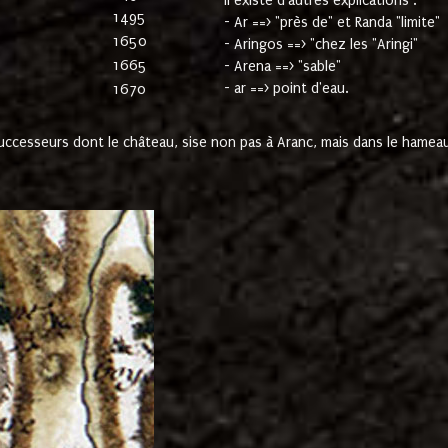
Il existe d'autres explications :
1495
- Ar ==> "près de" et Randa "limite"
1650
- Aringos ==> "chez les "Aringi"
1665
- Arena ==> "sable"
- ar ==> point d'eau.
1670
cesseurs dont le château, sise non pas à Aranc, mais dans le hameau 