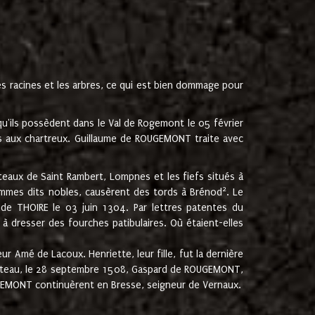
les racines et les arbres, ce qui est bien dommage pour
'ils possèdent dans le Val de Rogemont le 05 février
es aux chartreux. Guillaume de ROUGEMONT traite avec
teaux de Saint Rambert, Lompnes et les fiefs situés à
2
mmes dits nobles, causèrent des tords à Brénod
. Le
de THOIRE le 03 juin 1304. Par lettres patentes du
 dresser des fourches patibulaires. Où étaient-elles
Amé de Lacoux. Henriette, leur fille, fut la dernière
hâteau, le 28 septembre 1508, Gaspard de ROUGEMONT,
ROUGEMONT continuèrent en Bresse, seigneur de Vernaux.