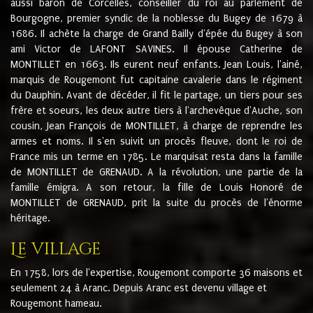
aussi baron de Corcelles, conseiller du roi au parlement de
Bourgogne, premier syndic de la noblesse du Bugey de 1679 à
1686. Il achète la charge de Grand Bailly d'épée du Bugey à son
ami Victor de LAFONT SAVINES. Il épouse Catherine de
MONTILLET en 1663. Ils eurent neuf enfants. Jean Louis, l'ainé,
marquis de Rougemont fut capitaine cavalerie dans le régiment
du Dauphin. Avant de décéder, il fit le partage, un tiers pour ses
frère et soeurs, les deux autre tiers à l'archevêque d'Auche, son
cousin, Jean François de MONTILLET, à charge de reprendre les
armes et noms. Il s'en suivit un procès fleuve, dont le roi de
France mis un terme en 1785. Le marquisat resta dans la famille
de MONTILLET de GRENAUD. A la révolution, une partie de la
famille émigra. A son retour, la fille de Louis Honoré de
MONTILLET de GRENAUD, prit la suite du procès de l'énorme
héritage.
Le village
En 1758, lors de l'expertise, Rougemont comporte 36 maisons et
seulement 24 à Aranc. Depuis Aranc est devenu village et
Rougemont hameau.