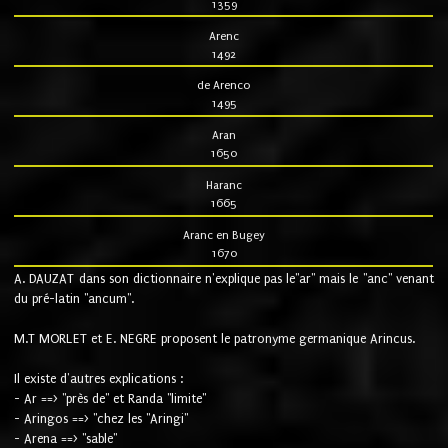
1359
Arenc
1492
de Arenco
1495
Aran
1650
Haranc
1665
Aranc en Bugey
1670
A. DAUZAT dans son dictionnaire n'explique pas le"ar" mais le "anc" venant
du pré-latin "ancum".
M.T MORLET et E. NEGRE proposent le patronyme germanique Arincus.
Il existe d'autres explications :
- Ar ==> "près de" et Randa "limite"
- Aringos ==> "chez les "Aringi"
- Arena ==> "sable"