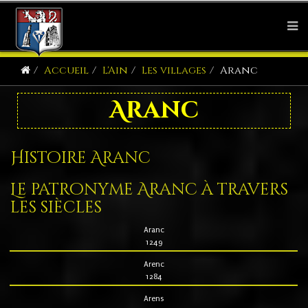
Accueil
L'Ain
Les villages
Aranc
Aranc
Histoire Aranc
Le patronyme Aranc à travers
les siècles
Aranc
1249
Arenc
1284
Arens