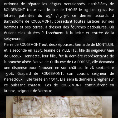
ordonna de réparer les dégâts occasionnés. Barthélémy de
ROUGEMONT traite avec le sire de THOIRE le 03 juin 1304. Par
3
lettres patentes du 09/11/1319
, ce dernier accorda à
Bartholomé de ROUGEMONT, possédant toutes justices sur ses
hommes et ses terres, à dresser des fourches patibulaires. Où
étaient-elles situées ? forcément à la limite et entrée de la
seigneurie.
Pierre de ROUGEMONT eut deux épouses, Bernarde de MONTLUEL
et la seconde en 1485, Jeanne de VILLETTE, fille du seigneur Amé
de Lacoux. Henriette, leur fille, fut la dernière représentante de
la branche aînée. Veuve de Guillaume de LA FOREST, elle demanda
une dispense pour épouser, en son château, le 28 septembre
1508, Gaspard de ROUGEMONT, son cousin, seigneur de
Pierrecloux... Elle teste en 1555. Elle sera la dernière à régner sur
ce puissant château. Les de ROUGEMONT continuèrent en
Bresse, seigneur de Vernaux.