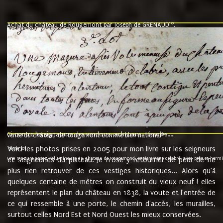
10
Achat du château de Rougemont par Joseph de GRENAUD
.
"l'an mil six cent soixante treze le ving neuvième jour du mois de novemb
nommé fut présent Messire Claude Guillaume de Moyriat chevalier baron de 
vend, purement simplement et irrevocablement a monseigneur monsieur Jose
et chavannes conseiller du roy au parlement de Bourgogne, present et accept
que le dit seigneur Baron de la Vellière a sur ses hommes, indivisables et fi
de la Velliere tout ainsi et comme le dit seigneur Baron et ses hauteurs e
présent......"
suivent les rentes, donation des terriers, etc... au prix de 880 livre louis d'or
Ci contre les signatures des vendeurs, acheteurs, témoins....
9.
vente du château de Rougemont comme bien national
Voici les photos prises en 2005 pour mon livre sur les seigneurs
"3ème lot
une mazure assez volumineuse du chateau de Rougemond, entierement delabré, avec près et hermitur
et seigneuries du plateau. Je n'ose y retourner de peur de ne
plus rien retrouver de ces vestiges historiques... Alors qu'à
quelques centaine de mètres on construit du vieux neuf ! elles
représentent le plan du château en 1838, la voute et l'entrée de
ce qui ressemble à une porte, le chemin d'accès, les murailles,
surtout celles Nord Est et Nord Ouest les mieux conservées.