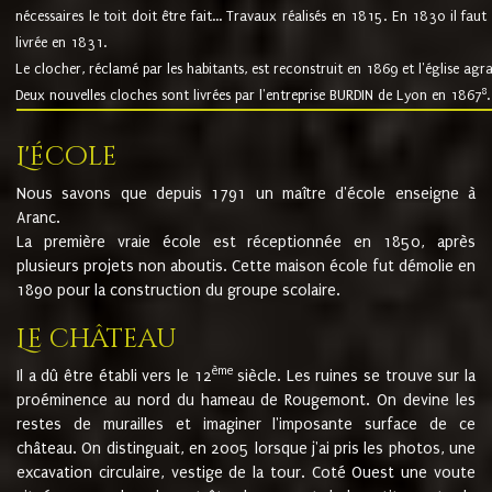
nécessaires le toit doit être fait... Travaux réalisés en 1815. En 1830 il faut
livrée en 1831.
Le clocher, réclamé par les habitants, est reconstruit en 1869 et l'église agr
8
Deux nouvelles cloches sont livrées par l'entreprise BURDIN de Lyon en 1867
.
L'école
Nous savons que depuis 1791 un maître d'école enseigne à
Aranc.
La première vraie école est réceptionnée en 1850, après
plusieurs projets non aboutis. Cette maison école fut démolie en
1890 pour la construction du groupe scolaire.
Le château
ème
Il a dû être établi vers le 12
siècle. Les ruines se trouve sur la
proéminence au nord du hameau de Rougemont. On devine les
restes de murailles et imaginer l'imposante surface de ce
château. On distinguait, en 2005 lorsque j'ai pris les photos, une
excavation circulaire, vestige de la tour. Coté Ouest une voute