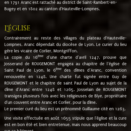
en 1791 Aranc est rattaché au district de Saint-Rambert-en-
Bugey et en 1802 au canton d'Hauteville-Lompnes.
L'église
Contrairement au reste des villages du plateau d'Hauteville-
Lompnes, Aranc dépendait du diocèse de Lyon. Le curier du lieu
gère les vicaire de Corlier, Montgriffon.
ème
La copie du 16
d’une charte d’avril 1247, prouve que
Josserand de ROUGEMONT engagea au chapitre de l’église de
ème
Saint Paul de Lyon, le 6
des dîmes d’Aranc, convention
renouvelée en 1248. Une charte fut signée entre Guy de
ROUGEMONT et le chapitre de saint Paul de Lyon au sujet de la
dîme d’Aranc entre 1248 et 1265. Josselain de ROUGEMONT
transigea plusieurs fois avec les religieuses de Blye, propriétaire
d'un couvent entre Aranc et Corlier, pour la dîme.
Le premier curé du lieu est un prénommé Guillaume cité en 1263.
Une visite effectuée en août 1655 stipule que l'église et la cure
est en bon été et bien entretenue, mais nous apprend beaucoup