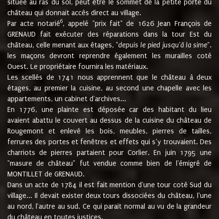
située au ras du sol, peut être le sommet de la petite porte du
château qui donnait accès direct au village.
6
Par acte notarié
, appelé "prix fait" de 1626 Jean François de
GRENAUD fait exécuter des réparations dans la tour Est du
château, celle menant aux étages, "
depuis le pied jusqu'à la sime
".
les maçons devront reprendre également les murailles coté
Ouest. Le propriétaire fournira les matériaux.
Les scellés de 1741 nous apprennent que le château à deux
étages, au premier la cuisine, au second une chapelle avec les
appartements, un cabinet d'archives...
En 1776, une plainte est déposée car des habitant du lieu
avaient abattu le couvert au dessus de la cuisine du château de
Rougemont et enlevé les bois, meubles, pierres de tailles,
ferrures des portes et fenêtres et effets qui s’y trouvaient. Des
charriots de pierres partaient pour Corlier. En juin 1795 une
"masure de château" fut vendue comme bien de l'émigré de
MONTILLET de GRENAUD.
Dans un acte de 1784 il est fait mention d'une tour coté Sud du
village... Il devait exister deux tours dissociées du château, l'une
au nord, l'autre au sud. Ce qui parait normal au vu de la grandeur
du château en toutes justices.