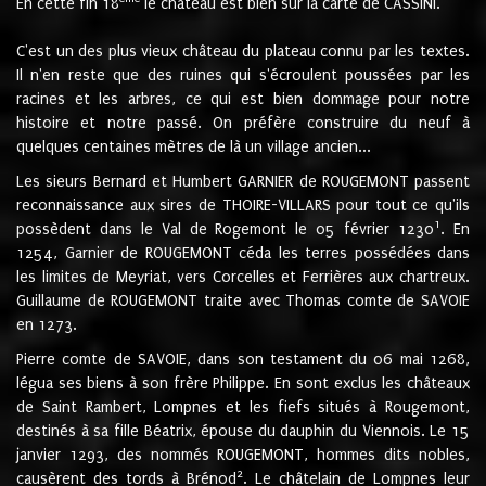
En cette fin 18
le château est bien sur la carte de CASSINI.
C'est un des plus vieux château du plateau connu par les textes.
Il n'en reste que des ruines qui s'écroulent poussées par les
racines et les arbres, ce qui est bien dommage pour notre
histoire et notre passé. On préfère construire du neuf à
quelques centaines mètres de là un village ancien...
Les sieurs Bernard et Humbert GARNIER de ROUGEMONT passent
reconnaissance aux sires de THOIRE-VILLARS pour tout ce qu'ils
1
possèdent dans le Val de Rogemont le 05 février 1230
. En
1254, Garnier de ROUGEMONT céda les terres possédées dans
les limites de Meyriat, vers Corcelles et Ferrières aux chartreux.
Guillaume de ROUGEMONT traite avec Thomas comte de SAVOIE
en 1273.
Pierre comte de SAVOIE, dans son testament du 06 mai 1268,
légua ses biens à son frère Philippe. En sont exclus les châteaux
de Saint Rambert, Lompnes et les fiefs situés à Rougemont,
destinés à sa fille Béatrix, épouse du dauphin du Viennois. Le 15
janvier 1293, des nommés ROUGEMONT, hommes dits nobles,
2
causèrent des tords à Brénod
. Le châtelain de Lompnes leur