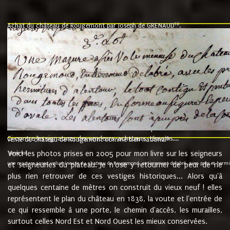
10
Achat du château de Rougemont par Joseph de GRENAUD
.
"l'an mil six cent soixante treze le ving neuvième jour du mois de novemb
nommé fut présent Messire Claude Guillaume de Moyriat chevalier baron de 
vend, purement simplement et irrevocablement a monseigneur monsieur Jose
et chavannes conseiller du roy au parlement de Bourgogne, present et accept
que le dit seigneur Baron de la Vellière a sur ses hommes, indivisables et fi
de la Velliere tout ainsi et comme le dit seigneur Baron et ses hauteurs e
présent......"
suivent les rentes, donation des terriers, etc... au prix de 880 livre louis d'or
Ci contre les signatures des vendeurs, acheteurs, témoins....
9.
vente du château de Rougemont comme bien national
Voici les photos prises en 2005 pour mon livre sur les seigneurs
"3ème lot
une mazure assez volumineuse du chateau de Rougemond, entierement delabré, avec près et hermitur
et seigneuries du plateau. Je n'ose y retourner de peur de ne
plus rien retrouver de ces vestiges historiques... Alors qu'à
quelques centaine de mètres on construit du vieux neuf ! elles
représentent le plan du château en 1838, la voute et l'entrée de
ce qui ressemble à une porte, le chemin d'accès, les murailles,
surtout celles Nord Est et Nord Ouest les mieux conservées.