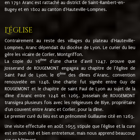
en 1791 Aranc est rattaché au district de Saint-Rambert-en-
Bugey et en 1802 au canton d'Hauteville-Lompnes.
L'église
Contrairement au reste des villages du plateau d'Hauteville-
Lompnes, Aranc dépendait du diocèse de Lyon. Le curier du lieu
gère les vicaire de Corlier, Montgriffon.
ème
La copie du 16
d’une charte d’avril 1247, prouve que
Josserand de ROUGEMONT engagea au chapitre de l’église de
ème
Saint Paul de Lyon, le 6
des dîmes d’Aranc, convention
renouvelée en 1248. Une charte fut signée entre Guy de
ROUGEMONT et le chapitre de saint Paul de Lyon au sujet de la
dîme d’Aranc entre 1248 et 1265. Josselain de ROUGEMONT
transigea plusieurs fois avec les religieuses de Blye, propriétaire
d'un couvent entre Aranc et Corlier, pour la dîme.
Le premier curé du lieu est un prénommé Guillaume cité en 1263.
Une visite effectuée en août 1655 stipule que l'église et la cure
est en bon été et bien entretenue, mais nous apprend beaucoup