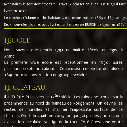
nécessaires le toit doit être fait... Travaux réalisés en 1815. En 1830 il faut
livrée en 1831.
Le clocher, réclamé par les habitants, est reconstruit en 1869 et l'église agr
8
Deux nouvelles cloches sont livrées par l'entreprise BURDIN de Lyon en 1867
.
L'école
Nous savons que depuis 1791 un maître d'école enseigne à
Aranc.
La première vraie école est réceptionnée en 1850, après
plusieurs projets non aboutis. Cette maison école fut démolie en
1890 pour la construction du groupe scolaire.
Le château
ème
Il a dû être établi vers le 12
siècle. Les ruines se trouve sur la
proéminence au nord du hameau de Rougemont. On devine les
restes de murailles et imaginer l'imposante surface de ce
château. On distinguait, en 2005 lorsque j'ai pris les photos, une
excavation circulaire, vestige de la tour. Coté Ouest une voute