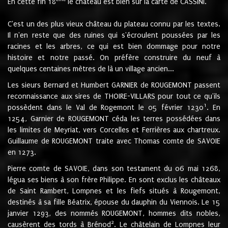
En cette fin 18
le château est bien sur la carte de CASSINI.
C'est un des plus vieux château du plateau connu par les textes.
Il n'en reste que des ruines qui s'écroulent poussées par les
racines et les arbres, ce qui est bien dommage pour notre
histoire et notre passé. On préfère construire du neuf à
quelques centaines mètres de là un village ancien...
Les sieurs Bernard et Humbert GARNIER de ROUGEMONT passent
reconnaissance aux sires de THOIRE-VILLARS pour tout ce qu'ils
1
possèdent dans le Val de Rogemont le 05 février 1230
. En
1254, Garnier de ROUGEMONT céda les terres possédées dans
les limites de Meyriat, vers Corcelles et Ferrières aux chartreux.
Guillaume de ROUGEMONT traite avec Thomas comte de SAVOIE
en 1273.
Pierre comte de SAVOIE, dans son testament du 06 mai 1268,
légua ses biens à son frère Philippe. En sont exclus les châteaux
de Saint Rambert, Lompnes et les fiefs situés à Rougemont,
destinés à sa fille Béatrix, épouse du dauphin du Viennois. Le 15
janvier 1293, des nommés ROUGEMONT, hommes dits nobles,
2
causèrent des tords à Brénod
. Le châtelain de Lompnes leur