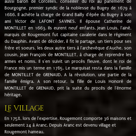
aussi baron de Corcelles, conseiller du roi au parlement de
Bourgogne, premier syndic de la noblesse du Bugey de 1679 à
1686. Il achète la charge de Grand Bailly d'épée du Bugey à son
ami Victor de LAFONT SAVINES. Il épouse Catherine de
MONTILLET en 1663. Ils eurent neuf enfants. Jean Louis, l'ainé,
marquis de Rougemont fut capitaine cavalerie dans le régiment
du Dauphin. Avant de décéder, il fit le partage, un tiers pour ses
frère et soeurs, les deux autre tiers à l'archevêque d'Auche, son
cousin, Jean François de MONTILLET, à charge de reprendre les
armes et noms. Il s'en suivit un procès fleuve, dont le roi de
France mis un terme en 1785. Le marquisat resta dans la famille
de MONTILLET de GRENAUD. A la révolution, une partie de la
famille émigra. A son retour, la fille de Louis Honoré de
MONTILLET de GRENAUD, prit la suite du procès de l'énorme
héritage.
Le village
En 1758, lors de l'expertise, Rougemont comporte 36 maisons et
seulement 24 à Aranc. Depuis Aranc est devenu village et
Rougemont hameau.