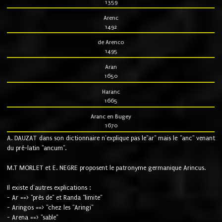
1359
Arenc
1492
de Arenco
1495
Aran
1650
Haranc
1665
Aranc en Bugey
1670
A. DAUZAT dans son dictionnaire n'explique pas le"ar" mais le "anc" venant
du pré-latin "ancum".
M.T MORLET et E. NEGRE proposent le patronyme germanique Arincus.
Il existe d'autres explications :
- Ar ==> "près de" et Randa "limite"
- Aringos ==> "chez les "Aringi"
- Arena ==> "sable"