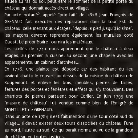
située au ras du sol, peut être le sommet de la petite porte du
château qui donnait accès direct au village.
6
Par acte notarié
, appelé "prix fait" de 1626 Jean François de
GRENAUD fait exécuter des réparations dans la tour Est du
château, celle menant aux étages, "
depuis le pied jusqu'à la sime
".
les maçons devront reprendre également les murailles coté
Ouest. Le propriétaire fournira les matériaux.
Les scellés de 1741 nous apprennent que le château à deux
étages, au premier la cuisine, au second une chapelle avec les
appartements, un cabinet d'archives...
En 1776, une plainte est déposée car des habitant du lieu
avaient abattu le couvert au dessus de la cuisine du château de
Rougemont et enlevé les bois, meubles, pierres de tailles,
ferrures des portes et fenêtres et effets qui s’y trouvaient. Des
charriots de pierres partaient pour Corlier. En juin 1795 une
"masure de château" fut vendue comme bien de l'émigré de
MONTILLET de GRENAUD.
Dans un acte de 1784 il est fait mention d'une tour coté Sud du
village... Il devait exister deux tours dissociées du château, l'une
au nord, l'autre au sud. Ce qui parait normal au vu de la grandeur
du château en toutes justices.