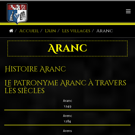
Accueil
L'Ain
Les villages
Aranc
Aranc
Histoire Aranc
Le patronyme Aranc à travers
les siècles
Aranc
1249
Arenc
1284
Arens