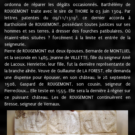
ordonna de réparer les dégâts occasionnés. Barthélémy de
ROUGEMONT traite avec le sire de THOIRE le 03 juin 1304. Par
3
lettres patentes du 09/11/1319
, ce dernier accorda à
Bartholomé de ROUGEMONT, possédant toutes justices sur ses
hommes et ses terres, à dresser des fourches patibulaires. Où
étaient-elles situées ? forcément à la limite et entrée de la
seigneurie.
Pierre de ROUGEMONT eut deux épouses, Bernarde de MONTLUEL
et la seconde en 1485, Jeanne de VILLETTE, fille du seigneur Amé
de Lacoux. Henriette, leur fille, fut la dernière représentante de
la branche aînée. Veuve de Guillaume de LA FOREST, elle demanda
une dispense pour épouser, en son château, le 28 septembre
1508, Gaspard de ROUGEMONT, son cousin, seigneur de
Pierrecloux... Elle teste en 1555. Elle sera la dernière à régner sur
ce puissant château. Les de ROUGEMONT continuèrent en
Bresse, seigneur de Vernaux.