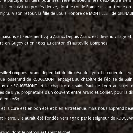
t le partage, un tiers pour ses frère et soeurs, les deux autre tiers
l s'en suivit un procès fleuve, dont le roi de France mis un terme en
émigra. A son retour, la fille de Louis Honoré de MONTILLET de GRENAUD
 maisons et seulement 24 à Aranc. Depuis Aranc est devenu village 
bert-en-Bugey et en 1802 au canton d'Hauteville-Lompnes.
ville-Lompnes, Aranc dépendait du diocèse de Lyon. Le curier du lieu g
que Josserand de ROUGEMONT engagea au chapitre de l’église de Saint
uy de ROUGEMONT et le chapitre de saint Paul de Lyon au sujet d
s de Blye, propriétaire d'un couvent entre Aranc et Corlier, pour la dî
té en 1263.
e et la cure est en bon été et bien entretenue, mais nous apprend be
aint Pierre. Elle aurait été fondée vers 1510 par le seigneur de RO
ranc, dont le patron est saint Michel.