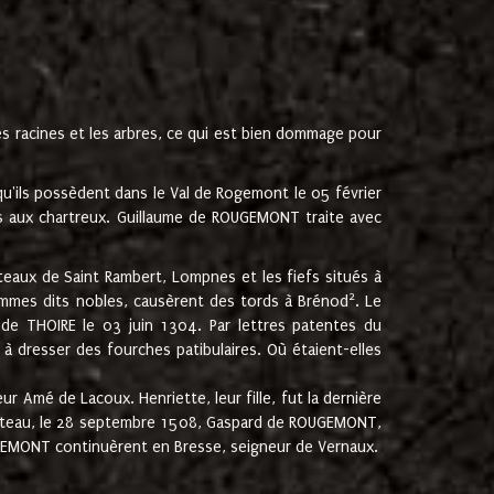
les racines et les arbres, ce qui est bien dommage pour
'ils possèdent dans le Val de Rogemont le 05 février
es aux chartreux. Guillaume de ROUGEMONT traite avec
teaux de Saint Rambert, Lompnes et les fiefs situés à
2
mmes dits nobles, causèrent des tords à Brénod
. Le
de THOIRE le 03 juin 1304. Par lettres patentes du
 dresser des fourches patibulaires. Où étaient-elles
Amé de Lacoux. Henriette, leur fille, fut la dernière
hâteau, le 28 septembre 1508, Gaspard de ROUGEMONT,
ROUGEMONT continuèrent en Bresse, seigneur de Vernaux.