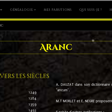
GÉNÉALOGIE
MES PARUTIONS
QUI SUIS-JE ?
H
nc
Aranc
ers les siècles
A. DAUZAT dans son dictionnaire n'
"ancum".
1249
1284
M.T MORLET et E. NEGRE proposent
1359
1492