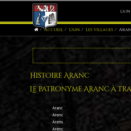
L'AIN
Accueil
L'Ain
Les villages
Ara
Histoire Aranc
Le patronyme Aranc à trav
Aranc
Arenc
Arens
Arenc