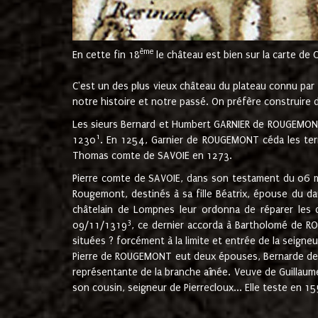
ème
En cette fin 18
le château est bien sur la carte de 
C'est un des plus vieux château du plateau connu par l
notre histoire et notre passé. On préfère construire d
Les sieurs Bernard et Humbert GARNIER de ROUGEMONT 
1
1230
. En 1254, Garnier de ROUGEMONT céda les terr
Thomas comte de SAVOIE en 1273.
Pierre comte de SAVOIE, dans son testament du 06 mai
Rougemont, destinés à sa fille Béatrix, épouse du 
châtelain de Lompnes leur ordonna de réparer les 
3
09/11/1319
, ce dernier accorda à Bartholomé de RO
situées ? forcément à la limite et entrée de la seigneu
Pierre de ROUGEMONT eut deux épouses, Bernarde de MO
représentante de la branche aînée. Veuve de Guilla
son cousin, seigneur de Pierrecloux... Elle teste en 