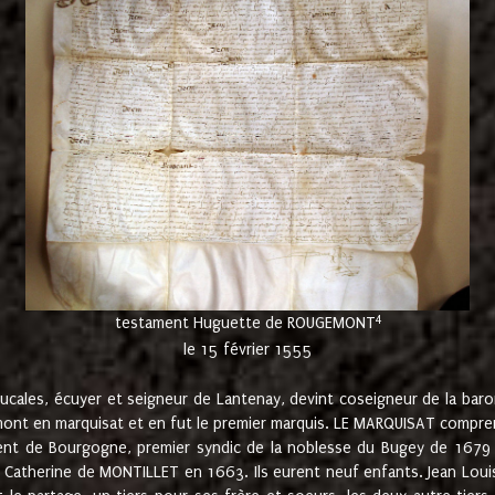
4
testament Huguette de ROUGEMONT
le 15 février 1555
cales, écuyer et seigneur de Lantenay, devint coseigneur de la bar
ont en marquisat et en fut le premier marquis. LE MARQUISAT comprenait
ement de Bourgogne, premier syndic de la noblesse du Bugey de 1679 à
Catherine de MONTILLET en 1663. Ils eurent neuf enfants. Jean Louis,