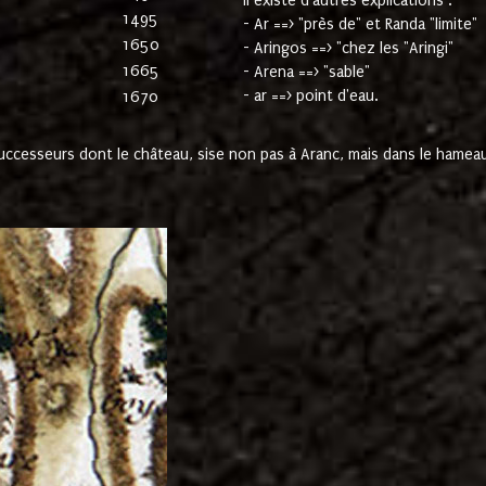
Il existe d'autres explications :
1495
- Ar ==> "près de" et Randa "limite"
1650
- Aringos ==> "chez les "Aringi"
1665
- Arena ==> "sable"
- ar ==> point d'eau.
1670
cesseurs dont le château, sise non pas à Aranc, mais dans le hameau 