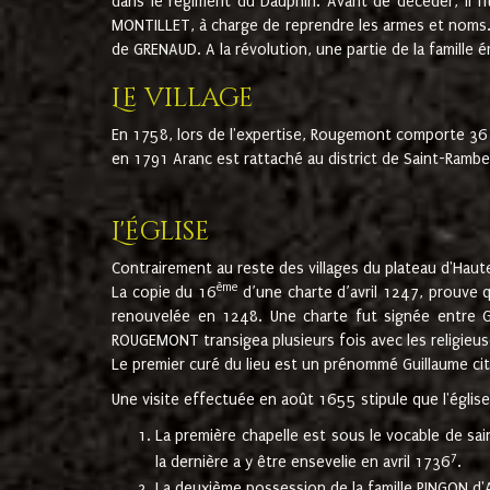
dans le régiment du Dauphin. Avant de décéder, il fi
MONTILLET, à charge de reprendre les armes et noms. I
de GRENAUD. A la révolution, une partie de la famille 
Le village
En 1758, lors de l'expertise, Rougemont comporte 36
en 1791 Aranc est rattaché au district de Saint-Ram
L'église
Contrairement au reste des villages du plateau d'Haute
ème
La copie du 16
d’une charte d’avril 1247, prouve 
renouvelée en 1248. Une charte fut signée entre G
ROUGEMONT transigea plusieurs fois avec les religieuse
Le premier curé du lieu est un prénommé Guillaume ci
Une visite effectuée en août 1655 stipule que l'églis
La première chapelle est sous le vocable de s
7
la dernière a y être ensevelie en avril 1736
.
La deuxième possession de la famille PINGON d'A