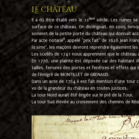
Le château
ème
Il a dû être établi vers le 12
siècle. Les ruines s
surface de ce château. On distinguait, en 2005 lorsque
sommet de la petite porte du château qui donnait accès
6
Par acte notarié
, appelé "prix fait" de 1626 Jean Fra
la sime
". les maçons devront reprendre également les m
Les scellés de 1741 nous apprennent que le château à 
En 1776, une plainte est déposée car des habitant d
tailles, ferrures des portes et fenêtres et effets qui
de l'émigré de MONTILLET de GRENAUD.
Dans un acte de 1784 il est fait mention d'une tour co
vu de la grandeur du château en toutes justices.
La tour Nord aurait été érigée sur le pré de la Tour.
La tour Sud élevée au croisement des chemins de Rés