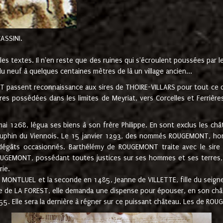
CASSINI.
es textes. Il n'en reste que des ruines qui s'écroulent poussées par 
u neuf à quelques centaines mètres de là un village ancien...
passent reconnaissance aux sires de THOIRE-VILLARS pour tout ce qu
es possédées dans les limites de Meyriat, vers Corcelles et Ferrièr
 1268, légua ses biens à son frère Philippe. En sont exclus les châ
dauphin du Viennois. Le 15 janvier 1293, des nommés ROUGEMONT, ho
dégâts occasionnés. Barthélémy de ROUGEMONT traite avec le sire 
UGEMONT, possédant toutes justices sur ses hommes et ses terres, à
rie.
NTLUEL et la seconde en 1485, Jeanne de VILLETTE, fille du seigneur 
ume de LA FOREST, elle demanda une dispense pour épouser, en son c
1555. Elle sera la dernière à régner sur ce puissant château. Les de 