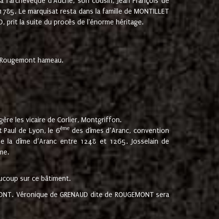
 à l'archevêque d'Auche, son cousin, Jean François de
 1785. Le marquisat resta dans la famille de MONTILLET
, prit la suite du procès de l'énorme héritage.
et Rougemont hameau.
ère les vicaire de Corlier, Montgriffon.
ème
 Paul de Lyon, le 6
des dîmes d’Aranc, convention
e la dîme d’Aranc entre 1248 et 1265. Josselain de
me.
aucoup sur ce bâtiment.
UGEMONT. Véronique de GRENAUD dite de ROUGEMONT sera