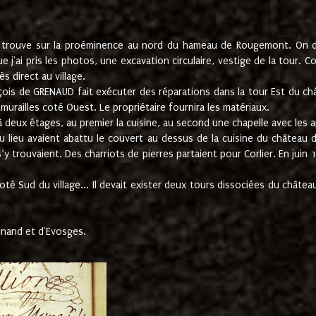
e trouve sur la proéminence au nord du hameau de Rougemont. On dev
 j'ai pris les photos, une excavation circulaire, vestige de la tour. 
 direct au village.
nçois de GRENAUD fait exécuter des réparations dans la tour Est du ch
urailles coté Ouest. Le propriétaire fournira les matériaux.
deux étages, au premier la cuisine, au second une chapelle avec les a
u lieu avaient abattu le couvert au dessus de la cuisine du château 
 s’y trouvaient. Des charriots de pierres partaient pour Corlier. En 
té Sud du village... Il devait exister deux tours dissociées du château,
inand et d'Evosges.