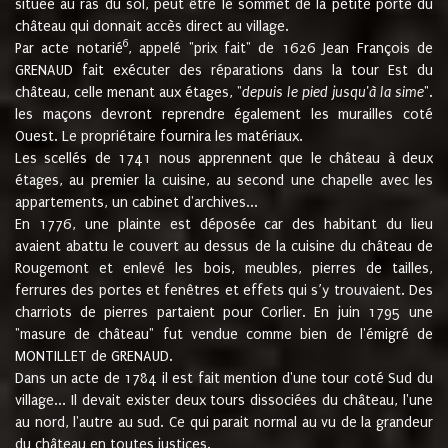
située au ras du sol, peut être le sommet de la petite porte du
château qui donnait accès direct au village.
6
Par acte notarié
, appelé "prix fait" de 1626 Jean François de
GRENAUD fait exécuter des réparations dans la tour Est du
château, celle menant aux étages, "
depuis le pied jusqu'à la sime
".
les maçons devront reprendre également les murailles coté
Ouest. Le propriétaire fournira les matériaux.
Les scellés de 1741 nous apprennent que le château à deux
étages, au premier la cuisine, au second une chapelle avec les
appartements, un cabinet d'archives...
En 1776, une plainte est déposée car des habitant du lieu
avaient abattu le couvert au dessus de la cuisine du château de
Rougemont et enlevé les bois, meubles, pierres de tailles,
ferrures des portes et fenêtres et effets qui s’y trouvaient. Des
charriots de pierres partaient pour Corlier. En juin 1795 une
"masure de château" fut vendue comme bien de l'émigré de
MONTILLET de GRENAUD.
Dans un acte de 1784 il est fait mention d'une tour coté Sud du
village... Il devait exister deux tours dissociées du château, l'une
au nord, l'autre au sud. Ce qui parait normal au vu de la grandeur
du château en toutes justices.