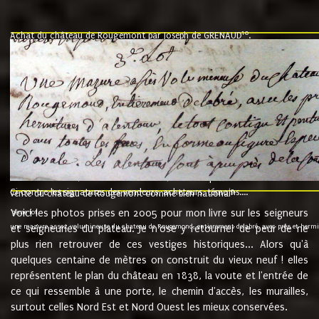
10
Achat du château de Rougemont par Joseph de GRENAUD
.
"l'an mil six cent soixante treze le ving neuvième jour du mois de novemb
nommé fut présent Messire Claude Guillaume de Moyriat chevalier baron de 
vend, purement simplement et irrevocablement a monseigneur monsieur Jose
et chavannes conseiller du roy au parlement de Bourgogne, present et accept
que le dit seigneur Baron de la Vellière a sur ses hommes, indivisables et fi
de la Velliere tout ainsi et comme le dit seigneur Baron et ses hauteurs e
présent......"
suivent les rentes, donation des terriers, etc... au prix de 880 livre louis d'or
Ci contre les signatures des vendeurs, acheteurs, témoins....
9.
vente du château de Rougemont comme bien national
Voici les photos prises en 2005 pour mon livre sur les seigneurs
"3ème lot
une mazure assez volumineuse du chateau de Rougemond, entierement delabré, avec près et hermitur
et seigneuries du plateau. Je n'ose y retourner de peur de ne
plus rien retrouver de ces vestiges historiques... Alors qu'à
quelques centaine de mètres on construit du vieux neuf ! elles
représentent le plan du château en 1838, la voute et l'entrée de
ce qui ressemble à une porte, le chemin d'accès, les murailles,
surtout celles Nord Est et Nord Ouest les mieux conservées.