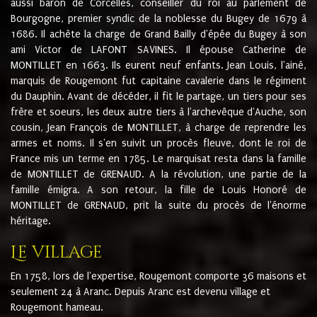
aussi baron de Corcelles, conseiller du roi au parlement de
Bourgogne, premier syndic de la noblesse du Bugey de 1679 à
1686. Il achète la charge de Grand Bailly d'épée du Bugey à son
ami Victor de LAFONT SAVINES. Il épouse Catherine de
MONTILLET en 1663. Ils eurent neuf enfants. Jean Louis, l'ainé,
marquis de Rougemont fut capitaine cavalerie dans le régiment
du Dauphin. Avant de décéder, il fit le partage, un tiers pour ses
frère et soeurs, les deux autre tiers à l'archevêque d'Auche, son
cousin, Jean François de MONTILLET, à charge de reprendre les
armes et noms. Il s'en suivit un procès fleuve, dont le roi de
France mis un terme en 1785. Le marquisat resta dans la famille
de MONTILLET de GRENAUD. A la révolution, une partie de la
famille émigra. A son retour, la fille de Louis Honoré de
MONTILLET de GRENAUD, prit la suite du procès de l'énorme
héritage.
Le village
En 1758, lors de l'expertise, Rougemont comporte 36 maisons et
seulement 24 à Aranc. Depuis Aranc est devenu village et
Rougemont hameau.