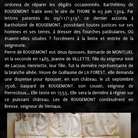
ordonna de réparer les dégâts occasionnés. Barthélémy de
ROUGEMONT traite avec le sire de THOIRE le 03 juin 1304. Par
3
lettres patentes du 09/11/1319
, ce dernier accorda à
Bartholomé de ROUGEMONT, possédant toutes justices sur ses
hommes et ses terres, à dresser des fourches patibulaires. Où
étaient-elles situées ? forcément à la limite et entrée de la
seigneurie.
Pierre de ROUGEMONT eut deux épouses, Bernarde de MONTLUEL
et la seconde en 1485, Jeanne de VILLETTE, fille du seigneur Amé
de Lacoux. Henriette, leur fille, fut la dernière représentante de
la branche aînée. Veuve de Guillaume de LA FOREST, elle demanda
une dispense pour épouser, en son château, le 28 septembre
1508, Gaspard de ROUGEMONT, son cousin, seigneur de
Pierrecloux... Elle teste en 1555. Elle sera la dernière à régner sur
ce puissant château. Les de ROUGEMONT continuèrent en
Bresse, seigneur de Vernaux.