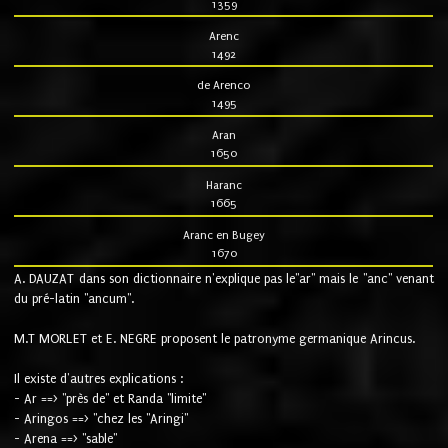
1359
Arenc
1492
de Arenco
1495
Aran
1650
Haranc
1665
Aranc en Bugey
1670
A. DAUZAT dans son dictionnaire n'explique pas le"ar" mais le "anc" venant
du pré-latin "ancum".
M.T MORLET et E. NEGRE proposent le patronyme germanique Arincus.
Il existe d'autres explications :
- Ar ==> "près de" et Randa "limite"
- Aringos ==> "chez les "Aringi"
- Arena ==> "sable"