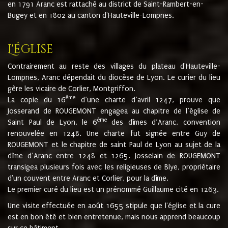
en 1791 Aranc est rattaché au district de Saint-Rambert-en-
Bugey et en 1802 au canton d'Hauteville-Lompnes.
L'église
Contrairement au reste des villages du plateau d'Hauteville-
Lompnes, Aranc dépendait du diocèse de Lyon. Le curier du lieu
gère les vicaire de Corlier, Montgriffon.
ème
La copie du 16
d’une charte d’avril 1247, prouve que
Josserand de ROUGEMONT engagea au chapitre de l’église de
ème
Saint Paul de Lyon, le 6
des dîmes d’Aranc, convention
renouvelée en 1248. Une charte fut signée entre Guy de
ROUGEMONT et le chapitre de saint Paul de Lyon au sujet de la
dîme d’Aranc entre 1248 et 1265. Josselain de ROUGEMONT
transigea plusieurs fois avec les religieuses de Blye, propriétaire
d'un couvent entre Aranc et Corlier, pour la dîme.
Le premier curé du lieu est un prénommé Guillaume cité en 1263.
Une visite effectuée en août 1655 stipule que l'église et la cure
est en bon été et bien entretenue, mais nous apprend beaucoup