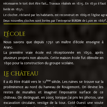
nécessaires le toit doit être fait... Travaux réalisés en 1815. En 1830 il faut
livrée en 1831.
Le clocher, réclamé par les habitants, est reconstruit en 1869 et l'église agr
8
Deux nouvelles cloches sont livrées par l'entreprise BURDIN de Lyon en 1867
.
L'école
Nous savons que depuis 1791 un maître d'école enseigne à
Aranc.
La première vraie école est réceptionnée en 1850, après
plusieurs projets non aboutis. Cette maison école fut démolie en
1890 pour la construction du groupe scolaire.
Le château
ème
Il a dû être établi vers le 12
siècle. Les ruines se trouve sur la
proéminence au nord du hameau de Rougemont. On devine les
restes de murailles et imaginer l'imposante surface de ce
château. On distinguait, en 2005 lorsque j'ai pris les photos, une
excavation circulaire, vestige de la tour. Coté Ouest une voute