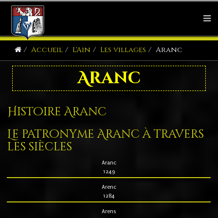
Accueil
L'Ain
Les villages
Aranc
Aranc
Histoire Aranc
Le patronyme Aranc à travers
les siècles
Aranc
1249
Arenc
1284
Arens