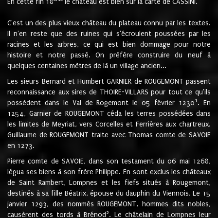
En cette fin 18
le château est bien sur la carte de CASSINI.
C'est un des plus vieux château du plateau connu par les textes.
Il n'en reste que des ruines qui s'écroulent poussées par les
racines et les arbres, ce qui est bien dommage pour notre
histoire et notre passé. On préfère construire du neuf à
quelques centaines mètres de là un village ancien...
Les sieurs Bernard et Humbert GARNIER de ROUGEMONT passent
reconnaissance aux sires de THOIRE-VILLARS pour tout ce qu'ils
1
possèdent dans le Val de Rogemont le 05 février 1230
. En
1254, Garnier de ROUGEMONT céda les terres possédées dans
les limites de Meyriat, vers Corcelles et Ferrières aux chartreux.
Guillaume de ROUGEMONT traite avec Thomas comte de SAVOIE
en 1273.
Pierre comte de SAVOIE, dans son testament du 06 mai 1268,
légua ses biens à son frère Philippe. En sont exclus les châteaux
de Saint Rambert, Lompnes et les fiefs situés à Rougemont,
destinés à sa fille Béatrix, épouse du dauphin du Viennois. Le 15
janvier 1293, des nommés ROUGEMONT, hommes dits nobles,
2
causèrent des tords à Brénod
. Le châtelain de Lompnes leur