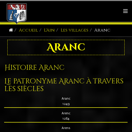
Accueil
L'Ain
Les villages
Aranc
Aranc
Histoire Aranc
Le patronyme Aranc à travers
les siècles
Aranc
1249
Arenc
1284
Arens