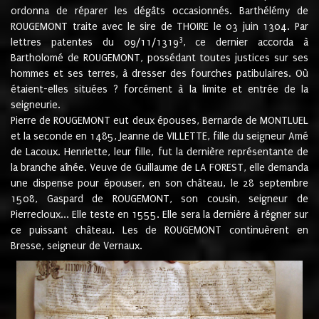
ordonna de réparer les dégâts occasionnés. Barthélémy de
ROUGEMONT traite avec le sire de THOIRE le 03 juin 1304. Par
3
lettres patentes du 09/11/1319
, ce dernier accorda à
Bartholomé de ROUGEMONT, possédant toutes justices sur ses
hommes et ses terres, à dresser des fourches patibulaires. Où
étaient-elles situées ? forcément à la limite et entrée de la
seigneurie.
Pierre de ROUGEMONT eut deux épouses, Bernarde de MONTLUEL
et la seconde en 1485, Jeanne de VILLETTE, fille du seigneur Amé
de Lacoux. Henriette, leur fille, fut la dernière représentante de
la branche aînée. Veuve de Guillaume de LA FOREST, elle demanda
une dispense pour épouser, en son château, le 28 septembre
1508, Gaspard de ROUGEMONT, son cousin, seigneur de
Pierrecloux... Elle teste en 1555. Elle sera la dernière à régner sur
ce puissant château. Les de ROUGEMONT continuèrent en
Bresse, seigneur de Vernaux.