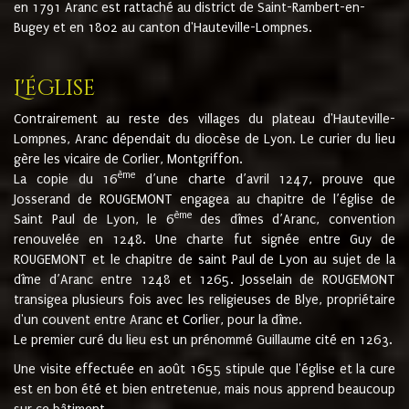
en 1791 Aranc est rattaché au district de Saint-Rambert-en-
Bugey et en 1802 au canton d'Hauteville-Lompnes.
L'église
Contrairement au reste des villages du plateau d'Hauteville-
Lompnes, Aranc dépendait du diocèse de Lyon. Le curier du lieu
gère les vicaire de Corlier, Montgriffon.
ème
La copie du 16
d’une charte d’avril 1247, prouve que
Josserand de ROUGEMONT engagea au chapitre de l’église de
ème
Saint Paul de Lyon, le 6
des dîmes d’Aranc, convention
renouvelée en 1248. Une charte fut signée entre Guy de
ROUGEMONT et le chapitre de saint Paul de Lyon au sujet de la
dîme d’Aranc entre 1248 et 1265. Josselain de ROUGEMONT
transigea plusieurs fois avec les religieuses de Blye, propriétaire
d'un couvent entre Aranc et Corlier, pour la dîme.
Le premier curé du lieu est un prénommé Guillaume cité en 1263.
Une visite effectuée en août 1655 stipule que l'église et la cure
est en bon été et bien entretenue, mais nous apprend beaucoup