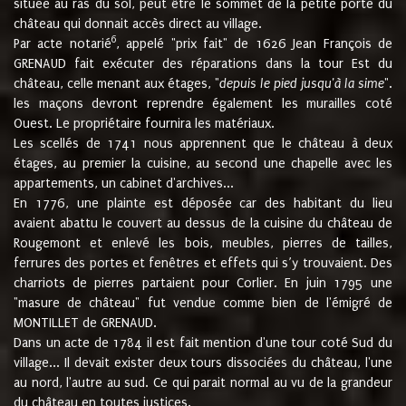
située au ras du sol, peut être le sommet de la petite porte du
château qui donnait accès direct au village.
6
Par acte notarié
, appelé "prix fait" de 1626 Jean François de
GRENAUD fait exécuter des réparations dans la tour Est du
château, celle menant aux étages, "
depuis le pied jusqu'à la sime
".
les maçons devront reprendre également les murailles coté
Ouest. Le propriétaire fournira les matériaux.
Les scellés de 1741 nous apprennent que le château à deux
étages, au premier la cuisine, au second une chapelle avec les
appartements, un cabinet d'archives...
En 1776, une plainte est déposée car des habitant du lieu
avaient abattu le couvert au dessus de la cuisine du château de
Rougemont et enlevé les bois, meubles, pierres de tailles,
ferrures des portes et fenêtres et effets qui s’y trouvaient. Des
charriots de pierres partaient pour Corlier. En juin 1795 une
"masure de château" fut vendue comme bien de l'émigré de
MONTILLET de GRENAUD.
Dans un acte de 1784 il est fait mention d'une tour coté Sud du
village... Il devait exister deux tours dissociées du château, l'une
au nord, l'autre au sud. Ce qui parait normal au vu de la grandeur
du château en toutes justices.