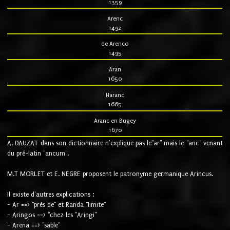
1359
Arenc
1492
de Arenco
1495
Aran
1650
Haranc
1665
Aranc en Bugey
1670
A. DAUZAT dans son dictionnaire n'explique pas le"ar" mais le "anc" venant
du pré-latin "ancum".
M.T MORLET et E. NEGRE proposent le patronyme germanique Arincus.
Il existe d'autres explications :
- Ar ==> "près de" et Randa "limite"
- Aringos ==> "chez les "Aringi"
- Arena ==> "sable"