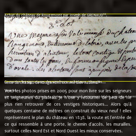
10
Achat du château de Rougemont par Joseph de GRENAUD
.
"l'an mil six cent soixante treze le ving neuvième jour du mois de novemb
nommé fut présent Messire Claude Guillaume de Moyriat chevalier baron de 
vend, purement simplement et irrevocablement a monseigneur monsieur Jose
et chavannes conseiller du roy au parlement de Bourgogne, present et accept
que le dit seigneur Baron de la Vellière a sur ses hommes, indivisables et fi
de la Velliere tout ainsi et comme le dit seigneur Baron et ses hauteurs e
présent......"
suivent les rentes, donation des terriers, etc... au prix de 880 livre louis d'or
Ci contre les signatures des vendeurs, acheteurs, témoins....
9.
vente du château de Rougemont comme bien national
Voici les photos prises en 2005 pour mon livre sur les seigneurs
"3ème lot
une mazure assez volumineuse du chateau de Rougemond, entierement delabré, avec près et hermitur
et seigneuries du plateau. Je n'ose y retourner de peur de ne
plus rien retrouver de ces vestiges historiques... Alors qu'à
quelques centaine de mètres on construit du vieux neuf ! elles
représentent le plan du château en 1838, la voute et l'entrée de
ce qui ressemble à une porte, le chemin d'accès, les murailles,
surtout celles Nord Est et Nord Ouest les mieux conservées.