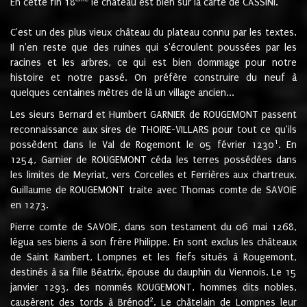
En cette fin 18
le château est bien sur la carte de CASSINI.
C'est un des plus vieux château du plateau connu par les textes.
Il n'en reste que des ruines qui s'écroulent poussées par les
racines et les arbres, ce qui est bien dommage pour notre
histoire et notre passé. On préfère construire du neuf à
quelques centaines mètres de là un village ancien...
Les sieurs Bernard et Humbert GARNIER de ROUGEMONT passent
reconnaissance aux sires de THOIRE-VILLARS pour tout ce qu'ils
1
possèdent dans le Val de Rogemont le 05 février 1230
. En
1254, Garnier de ROUGEMONT céda les terres possédées dans
les limites de Meyriat, vers Corcelles et Ferrières aux chartreux.
Guillaume de ROUGEMONT traite avec Thomas comte de SAVOIE
en 1273.
Pierre comte de SAVOIE, dans son testament du 06 mai 1268,
légua ses biens à son frère Philippe. En sont exclus les châteaux
de Saint Rambert, Lompnes et les fiefs situés à Rougemont,
destinés à sa fille Béatrix, épouse du dauphin du Viennois. Le 15
janvier 1293, des nommés ROUGEMONT, hommes dits nobles,
2
causèrent des tords à Brénod
. Le châtelain de Lompnes leur