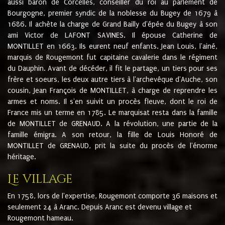
aussi baron de Corcelles, conseiller du roi au parlement de
Bourgogne, premier syndic de la noblesse du Bugey de 1679 à
1686. Il achète la charge de Grand Bailly d'épée du Bugey à son
ami Victor de LAFONT SAVINES. Il épouse Catherine de
MONTILLET en 1663. Ils eurent neuf enfants. Jean Louis, l'ainé,
marquis de Rougemont fut capitaine cavalerie dans le régiment
du Dauphin. Avant de décéder, il fit le partage, un tiers pour ses
frère et soeurs, les deux autre tiers à l'archevêque d'Auche, son
cousin, Jean François de MONTILLET, à charge de reprendre les
armes et noms. Il s'en suivit un procès fleuve, dont le roi de
France mis un terme en 1785. Le marquisat resta dans la famille
de MONTILLET de GRENAUD. A la révolution, une partie de la
famille émigra. A son retour, la fille de Louis Honoré de
MONTILLET de GRENAUD, prit la suite du procès de l'énorme
héritage.
Le village
En 1758, lors de l'expertise, Rougemont comporte 36 maisons et
seulement 24 à Aranc. Depuis Aranc est devenu village et
Rougemont hameau.