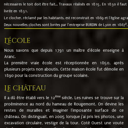
nécessaires le toit doit être fait... Travaux réalisés en 1815. En 1830 il faut
livrée en 1831.
Le clocher, réclamé par les habitants, est reconstruit en 1869 et l'église agr
8
Deux nouvelles cloches sont livrées par l'entreprise BURDIN de Lyon en 1867
.
L'école
Nous savons que depuis 1791 un maître d'école enseigne à
Aranc.
La première vraie école est réceptionnée en 1850, après
plusieurs projets non aboutis. Cette maison école fut démolie en
1890 pour la construction du groupe scolaire.
Le château
ème
Il a dû être établi vers le 12
siècle. Les ruines se trouve sur la
proéminence au nord du hameau de Rougemont. On devine les
restes de murailles et imaginer l'imposante surface de ce
château. On distinguait, en 2005 lorsque j'ai pris les photos, une
excavation circulaire, vestige de la tour. Coté Ouest une voute