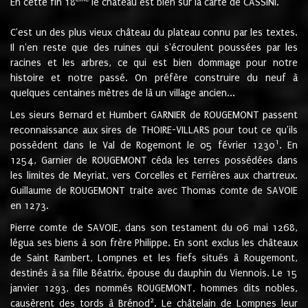
En cette fin 18
le château est bien sur la carte de CASSINI.
C'est un des plus vieux château du plateau connu par les textes.
Il n'en reste que des ruines qui s'écroulent poussées par les
racines et les arbres, ce qui est bien dommage pour notre
histoire et notre passé. On préfère construire du neuf à
quelques centaines mètres de là un village ancien...
Les sieurs Bernard et Humbert GARNIER de ROUGEMONT passent
reconnaissance aux sires de THOIRE-VILLARS pour tout ce qu'ils
1
possèdent dans le Val de Rogemont le 05 février 1230
. En
1254, Garnier de ROUGEMONT céda les terres possédées dans
les limites de Meyriat, vers Corcelles et Ferrières aux chartreux.
Guillaume de ROUGEMONT traite avec Thomas comte de SAVOIE
en 1273.
Pierre comte de SAVOIE, dans son testament du 06 mai 1268,
légua ses biens à son frère Philippe. En sont exclus les châteaux
de Saint Rambert, Lompnes et les fiefs situés à Rougemont,
destinés à sa fille Béatrix, épouse du dauphin du Viennois. Le 15
janvier 1293, des nommés ROUGEMONT, hommes dits nobles,
2
causèrent des tords à Brénod
. Le châtelain de Lompnes leur