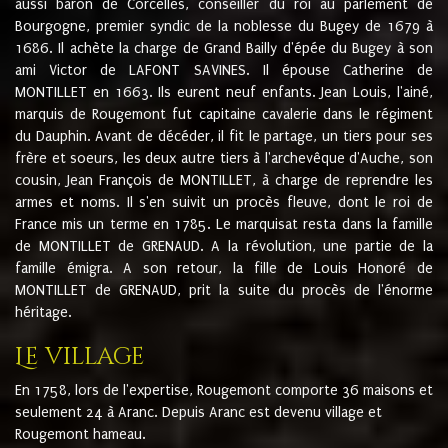
aussi baron de Corcelles, conseiller du roi au parlement de
Bourgogne, premier syndic de la noblesse du Bugey de 1679 à
1686. Il achète la charge de Grand Bailly d'épée du Bugey à son
ami Victor de LAFONT SAVINES. Il épouse Catherine de
MONTILLET en 1663. Ils eurent neuf enfants. Jean Louis, l'ainé,
marquis de Rougemont fut capitaine cavalerie dans le régiment
du Dauphin. Avant de décéder, il fit le partage, un tiers pour ses
frère et soeurs, les deux autre tiers à l'archevêque d'Auche, son
cousin, Jean François de MONTILLET, à charge de reprendre les
armes et noms. Il s'en suivit un procès fleuve, dont le roi de
France mis un terme en 1785. Le marquisat resta dans la famille
de MONTILLET de GRENAUD. A la révolution, une partie de la
famille émigra. A son retour, la fille de Louis Honoré de
MONTILLET de GRENAUD, prit la suite du procès de l'énorme
héritage.
Le village
En 1758, lors de l'expertise, Rougemont comporte 36 maisons et
seulement 24 à Aranc. Depuis Aranc est devenu village et
Rougemont hameau.