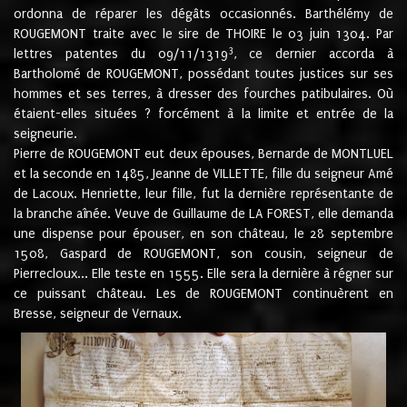
ordonna de réparer les dégâts occasionnés. Barthélémy de
ROUGEMONT traite avec le sire de THOIRE le 03 juin 1304. Par
3
lettres patentes du 09/11/1319
, ce dernier accorda à
Bartholomé de ROUGEMONT, possédant toutes justices sur ses
hommes et ses terres, à dresser des fourches patibulaires. Où
étaient-elles situées ? forcément à la limite et entrée de la
seigneurie.
Pierre de ROUGEMONT eut deux épouses, Bernarde de MONTLUEL
et la seconde en 1485, Jeanne de VILLETTE, fille du seigneur Amé
de Lacoux. Henriette, leur fille, fut la dernière représentante de
la branche aînée. Veuve de Guillaume de LA FOREST, elle demanda
une dispense pour épouser, en son château, le 28 septembre
1508, Gaspard de ROUGEMONT, son cousin, seigneur de
Pierrecloux... Elle teste en 1555. Elle sera la dernière à régner sur
ce puissant château. Les de ROUGEMONT continuèrent en
Bresse, seigneur de Vernaux.