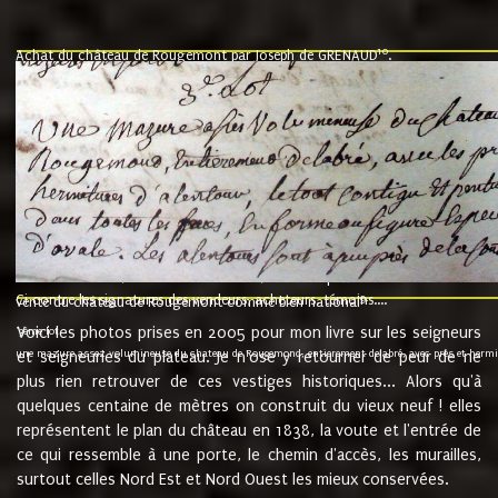
10
Achat du château de Rougemont par Joseph de GRENAUD
.
"l'an mil six cent soixante treze le ving neuvième jour du mois de novemb
nommé fut présent Messire Claude Guillaume de Moyriat chevalier baron de 
vend, purement simplement et irrevocablement a monseigneur monsieur Jose
et chavannes conseiller du roy au parlement de Bourgogne, present et accept
que le dit seigneur Baron de la Vellière a sur ses hommes, indivisables et fi
de la Velliere tout ainsi et comme le dit seigneur Baron et ses hauteurs e
présent......"
suivent les rentes, donation des terriers, etc... au prix de 880 livre louis d'or
Ci contre les signatures des vendeurs, acheteurs, témoins....
9.
vente du château de Rougemont comme bien national
Voici les photos prises en 2005 pour mon livre sur les seigneurs
"3ème lot
une mazure assez volumineuse du chateau de Rougemond, entierement delabré, avec près et hermitur
et seigneuries du plateau. Je n'ose y retourner de peur de ne
plus rien retrouver de ces vestiges historiques... Alors qu'à
quelques centaine de mètres on construit du vieux neuf ! elles
représentent le plan du château en 1838, la voute et l'entrée de
ce qui ressemble à une porte, le chemin d'accès, les murailles,
surtout celles Nord Est et Nord Ouest les mieux conservées.