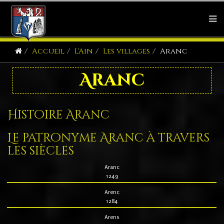
Accueil
L'Ain
Les villages
Aranc
Aranc
Histoire Aranc
Le patronyme Aranc à travers
les siècles
Aranc
1249
Arenc
1284
Arens