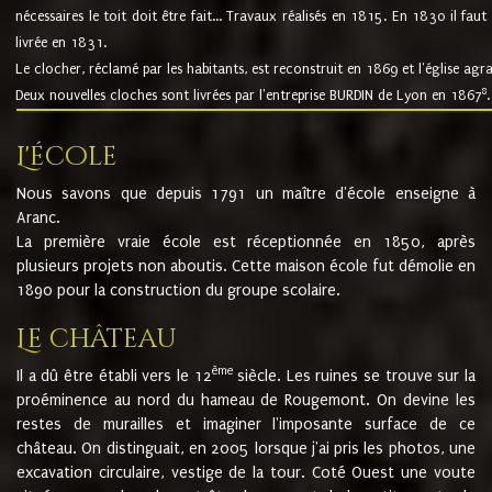
nécessaires le toit doit être fait... Travaux réalisés en 1815. En 1830 il faut
livrée en 1831.
Le clocher, réclamé par les habitants, est reconstruit en 1869 et l'église agr
8
Deux nouvelles cloches sont livrées par l'entreprise BURDIN de Lyon en 1867
.
L'école
Nous savons que depuis 1791 un maître d'école enseigne à
Aranc.
La première vraie école est réceptionnée en 1850, après
plusieurs projets non aboutis. Cette maison école fut démolie en
1890 pour la construction du groupe scolaire.
Le château
ème
Il a dû être établi vers le 12
siècle. Les ruines se trouve sur la
proéminence au nord du hameau de Rougemont. On devine les
restes de murailles et imaginer l'imposante surface de ce
château. On distinguait, en 2005 lorsque j'ai pris les photos, une
excavation circulaire, vestige de la tour. Coté Ouest une voute