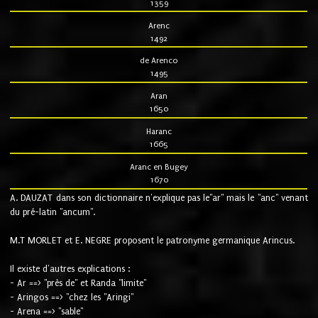
1359
Arenc
1492
de Arenco
1495
Aran
1650
Haranc
1665
Aranc en Bugey
1670
A. DAUZAT dans son dictionnaire n'explique pas le"ar" mais le "anc" venant
du pré-latin "ancum".
M.T MORLET et E. NEGRE proposent le patronyme germanique Arincus.
Il existe d'autres explications :
- Ar ==> "près de" et Randa "limite"
- Aringos ==> "chez les "Aringi"
- Arena ==> "sable"