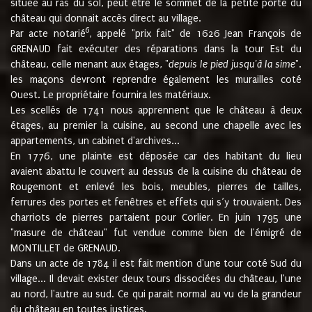
située au ras du sol, peut être le sommet de la petite porte du
château qui donnait accès direct au village.
6
Par acte notarié
, appelé "prix fait" de 1626 Jean François de
GRENAUD fait exécuter des réparations dans la tour Est du
château, celle menant aux étages, "
depuis le pied jusqu'à la sime
".
les maçons devront reprendre également les murailles coté
Ouest. Le propriétaire fournira les matériaux.
Les scellés de 1741 nous apprennent que le château à deux
étages, au premier la cuisine, au second une chapelle avec les
appartements, un cabinet d'archives...
En 1776, une plainte est déposée car des habitant du lieu
avaient abattu le couvert au dessus de la cuisine du château de
Rougemont et enlevé les bois, meubles, pierres de tailles,
ferrures des portes et fenêtres et effets qui s’y trouvaient. Des
charriots de pierres partaient pour Corlier. En juin 1795 une
"masure de château" fut vendue comme bien de l'émigré de
MONTILLET de GRENAUD.
Dans un acte de 1784 il est fait mention d'une tour coté Sud du
village... Il devait exister deux tours dissociées du château, l'une
au nord, l'autre au sud. Ce qui parait normal au vu de la grandeur
du château en toutes justices.