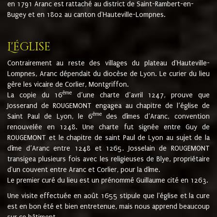
en 1791 Aranc est rattaché au district de Saint-Rambert-en-
Bugey et en 1802 au canton d'Hauteville-Lompnes.
L'église
Contrairement au reste des villages du plateau d'Hauteville-
Lompnes, Aranc dépendait du diocèse de Lyon. Le curier du lieu
gère les vicaire de Corlier, Montgriffon.
ème
La copie du 16
d’une charte d’avril 1247, prouve que
Josserand de ROUGEMONT engagea au chapitre de l’église de
ème
Saint Paul de Lyon, le 6
des dîmes d’Aranc, convention
renouvelée en 1248. Une charte fut signée entre Guy de
ROUGEMONT et le chapitre de saint Paul de Lyon au sujet de la
dîme d’Aranc entre 1248 et 1265. Josselain de ROUGEMONT
transigea plusieurs fois avec les religieuses de Blye, propriétaire
d'un couvent entre Aranc et Corlier, pour la dîme.
Le premier curé du lieu est un prénommé Guillaume cité en 1263.
Une visite effectuée en août 1655 stipule que l'église et la cure
est en bon été et bien entretenue, mais nous apprend beaucoup