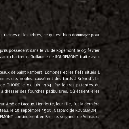
les racines et les arbres, ce qui est bien dommage pour
'ils possèdent dans le Val de Rogemont le 05 février
es aux chartreux. Guillaume de ROUGEMONT traite avec
teaux de Saint Rambert, Lompnes et les fiefs situés à
2
mmes dits nobles, causèrent des tords à Brénod
. Le
de THOIRE le 03 juin 1304. Par lettres patentes du
 dresser des fourches patibulaires. Où étaient-elles
Amé de Lacoux. Henriette, leur fille, fut la dernière
hâteau, le 28 septembre 1508, Gaspard de ROUGEMONT,
ROUGEMONT continuèrent en Bresse, seigneur de Vernaux.