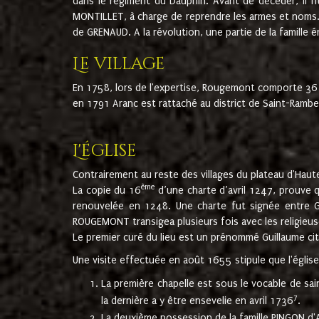
dans le régiment du Dauphin. Avant de décéder, il fi
MONTILLET, à charge de reprendre les armes et noms. I
de GRENAUD. A la révolution, une partie de la famille 
Le village
En 1758, lors de l'expertise, Rougemont comporte 36
en 1791 Aranc est rattaché au district de Saint-Ram
L'église
Contrairement au reste des villages du plateau d'Haute
ème
La copie du 16
d’une charte d’avril 1247, prouve 
renouvelée en 1248. Une charte fut signée entre G
ROUGEMONT transigea plusieurs fois avec les religieuse
Le premier curé du lieu est un prénommé Guillaume ci
Une visite effectuée en août 1655 stipule que l'églis
La première chapelle est sous le vocable de s
7
la dernière a y être ensevelie en avril 1736
.
La deuxième possession de la famille PINGON d'A