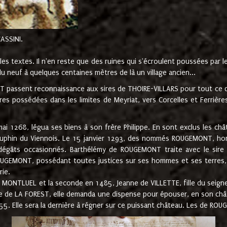
CASSINI.
es textes. Il n'en reste que des ruines qui s'écroulent poussées par 
u neuf à quelques centaines mètres de là un village ancien...
passent reconnaissance aux sires de THOIRE-VILLARS pour tout ce qu
es possédées dans les limites de Meyriat, vers Corcelles et Ferrièr
 1268, légua ses biens à son frère Philippe. En sont exclus les châ
dauphin du Viennois. Le 15 janvier 1293, des nommés ROUGEMONT, ho
dégâts occasionnés. Barthélémy de ROUGEMONT traite avec le sire 
UGEMONT, possédant toutes justices sur ses hommes et ses terres, à
rie.
NTLUEL et la seconde en 1485, Jeanne de VILLETTE, fille du seigneur 
ume de LA FOREST, elle demanda une dispense pour épouser, en son c
1555. Elle sera la dernière à régner sur ce puissant château. Les de 