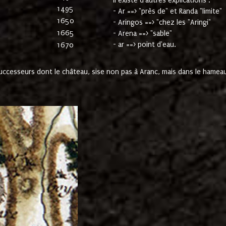
Il existe d'autres explications :
1495
- Ar ==> "près de" et Randa "limite"
1650
- Aringos ==> "chez les "Aringi"
1665
- Arena ==> "sable"
- ar ==> point d'eau.
1670
cesseurs dont le château, sise non pas à Aranc, mais dans le hameau 