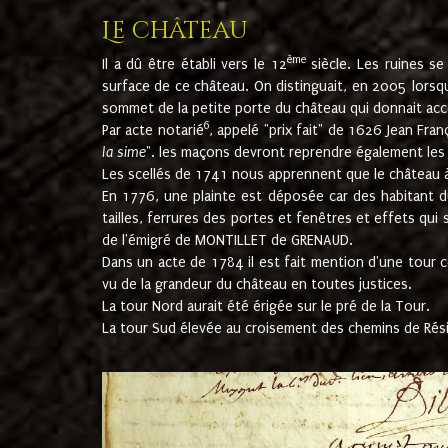
Le château
ème
Il a dû être établi vers le 12
siècle. Les ruines s
surface de ce château. On distinguait, en 2005 lorsque
sommet de la petite porte du château qui donnait accès
6
Par acte notarié
, appelé "prix fait" de 1626 Jean Fra
la sime
". les maçons devront reprendre également les m
Les scellés de 1741 nous apprennent que le château à 
En 1776, une plainte est déposée car des habitant d
tailles, ferrures des portes et fenêtres et effets qui
de l'émigré de MONTILLET de GRENAUD.
Dans un acte de 1784 il est fait mention d'une tour co
vu de la grandeur du château en toutes justices.
La tour Nord aurait été érigée sur le pré de la Tour.
La tour Sud élevée au croisement des chemins de Rés