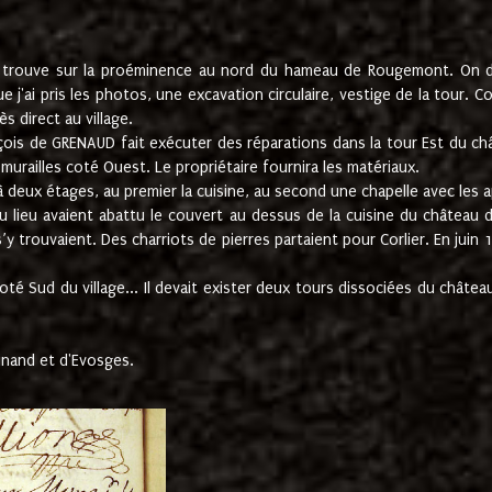
e trouve sur la proéminence au nord du hameau de Rougemont. On dev
 j'ai pris les photos, une excavation circulaire, vestige de la tour. 
 direct au village.
nçois de GRENAUD fait exécuter des réparations dans la tour Est du ch
urailles coté Ouest. Le propriétaire fournira les matériaux.
deux étages, au premier la cuisine, au second une chapelle avec les a
u lieu avaient abattu le couvert au dessus de la cuisine du château 
 s’y trouvaient. Des charriots de pierres partaient pour Corlier. En 
té Sud du village... Il devait exister deux tours dissociées du château,
inand et d'Evosges.