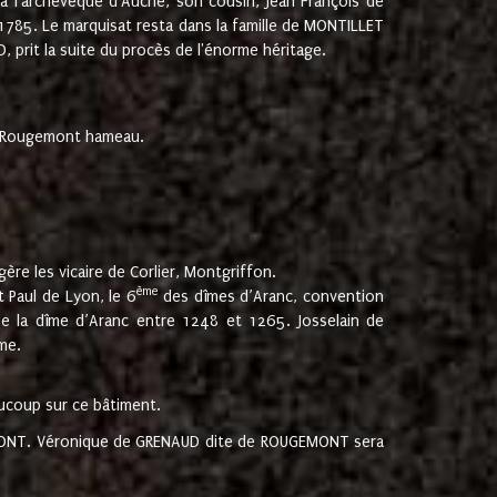
 à l'archevêque d'Auche, son cousin, Jean François de
 1785. Le marquisat resta dans la famille de MONTILLET
, prit la suite du procès de l'énorme héritage.
et Rougemont hameau.
ère les vicaire de Corlier, Montgriffon.
ème
 Paul de Lyon, le 6
des dîmes d’Aranc, convention
e la dîme d’Aranc entre 1248 et 1265. Josselain de
me.
aucoup sur ce bâtiment.
UGEMONT. Véronique de GRENAUD dite de ROUGEMONT sera