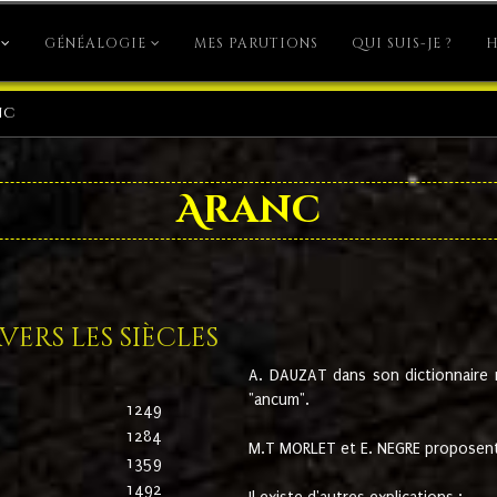
GÉNÉALOGIE
MES PARUTIONS
QUI SUIS-JE ?
H
nc
Aranc
ers les siècles
A. DAUZAT dans son dictionnaire n'
"ancum".
1249
1284
M.T MORLET et E. NEGRE proposent
1359
1492