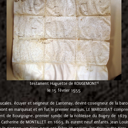
4
testament Huguette de ROUGEMONT
le 15 février 1555
cales, écuyer et seigneur de Lantenay, devint coseigneur de la bar
ont en marquisat et en fut le premier marquis. LE MARQUISAT comprenait
ement de Bourgogne, premier syndic de la noblesse du Bugey de 1679 à
Catherine de MONTILLET en 1663. Ils eurent neuf enfants. Jean Louis,