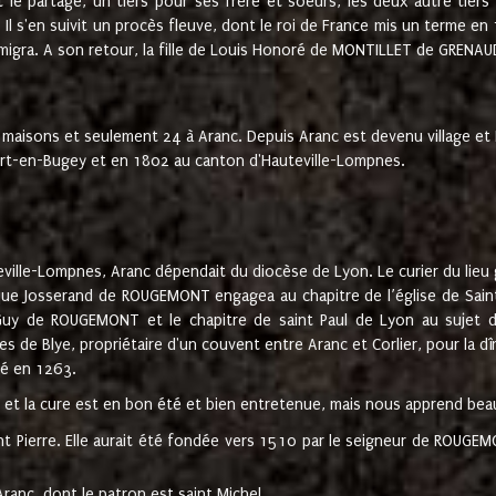
t le partage, un tiers pour ses frère et soeurs, les deux autre tiers
l s'en suivit un procès fleuve, dont le roi de France mis un terme en
émigra. A son retour, la fille de Louis Honoré de MONTILLET de GRENAUD
 maisons et seulement 24 à Aranc. Depuis Aranc est devenu village 
bert-en-Bugey et en 1802 au canton d'Hauteville-Lompnes.
ville-Lompnes, Aranc dépendait du diocèse de Lyon. Le curier du lieu g
que Josserand de ROUGEMONT engagea au chapitre de l’église de Saint
uy de ROUGEMONT et le chapitre de saint Paul de Lyon au sujet d
s de Blye, propriétaire d'un couvent entre Aranc et Corlier, pour la dî
té en 1263.
e et la cure est en bon été et bien entretenue, mais nous apprend be
aint Pierre. Elle aurait été fondée vers 1510 par le seigneur de RO
ranc, dont le patron est saint Michel.