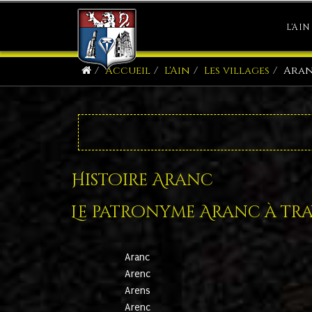
L'AIN
Accueil
L'Ain
Les villages
Ara
Histoire Aranc
Le patronyme Aranc à trav
Aranc
Arenc
Arens
Arenc