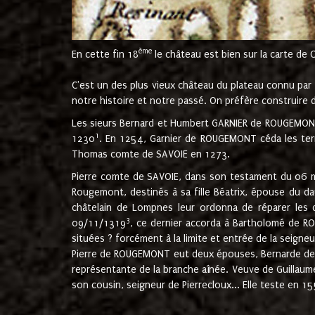
ème
En cette fin 18
le château est bien sur la carte de 
C'est un des plus vieux château du plateau connu par l
notre histoire et notre passé. On préfère construire d
Les sieurs Bernard et Humbert GARNIER de ROUGEMONT 
1
1230
. En 1254, Garnier de ROUGEMONT céda les terr
Thomas comte de SAVOIE en 1273.
Pierre comte de SAVOIE, dans son testament du 06 mai
Rougemont, destinés à sa fille Béatrix, épouse du 
châtelain de Lompnes leur ordonna de réparer les 
3
09/11/1319
, ce dernier accorda à Bartholomé de RO
situées ? forcément à la limite et entrée de la seigneu
Pierre de ROUGEMONT eut deux épouses, Bernarde de MO
représentante de la branche aînée. Veuve de Guilla
son cousin, seigneur de Pierrecloux... Elle teste en 